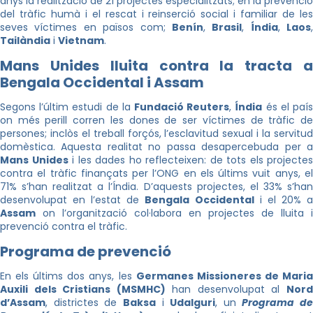
anys la realització de 21 projectes especialitzats; en la prevenció
del tràfic humà i el rescat i reinserció social i familiar de les
seves víctimes en països com;
Benín
,
Brasil
,
Índia
,
Laos
,
Tailàndia
i
Vietnam
.
Mans Unides lluita contra la tracta a
Bengala Occidental i Assam
Segons l’últim estudi de la
Fundació Reuters
,
Índia
és el paí
on més perill corren les dones de ser víctimes de tràfic de
persones; inclòs el treball forçós, l’esclavitud sexual i la servitud
domèstica. Aquesta realitat no passa desapercebuda per a
Mans Unides
i les dades ho reflecteixen: de tots els projectes
contra el tràfic finançats per l’ONG en els últims vuit anys, el
71% s’han realitzat a l’Índia. D’aquests projectes, el 33% s’han
desenvolupat en l’estat de
Bengala Occidental
i el 20% 
Assam
on l’organització col·labora en projectes de lluita i
prevenció contra el tràfic.
Programa de prevenció
En els últims dos anys, les
Germanes Missioneres de Mari
Auxili dels Cristians (MSMHC)
han desenvolupat al
Nor
d’Assam
, districtes de
Baksa
i
Udalguri
, un
Programa de