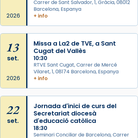
Carrer de Sant Salvador, 1, Gràcia, 08012
Aquest dilluns, 27 de juliol, ha tingut lloc la
Barcelona, Espanya
missa d’acció de gràcies en agraïment al
2026
+ info
comitè organitzador de la visita apostòlica
del Sant Pare Lleó XIV a Barcelona, i als
col·laboradors, a la Catedral de Barcelona.
13
Missa a La2 de TVE, a Sant
L’arquebisbe de Barcelona, el cardenal Joan
Cugat del Vallès
Josep Omella, ha presidit la missa i l’ha
set.
10:30
concelebrat el bisbe auxiliar de Barcelona,
RTVE Sant Cugat, Carrer de Mercé
Mons. David Abadías.
Vilaret, 1, 08174 Barcelona, Espanya
2026
+ info
📸 Dr. G. Simón
Photo
View on Facebook
·
Share
22
Jornada d'inici de curs del
Secretariat diocesà
Arquebisbat de Barcelona
set.
d'educació catòlica
2 weeks ago
18:30
Seminari Conciliar de Barcelona, Carrer
Memòria de les santes Juliana i