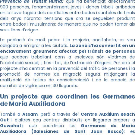
Prevenció de Trànsit Humà;
que ha beneficiat directamen
900 persones, fonamentalment joves i dones tribals arribades
en la seva fugida dels conflictes entre bodos i santales de finals
dels anys noranta; tensions que ara se segueixen produint
entre bodos i musulmans; de manera que no poden tornar als
seus llocs d’origen.
La població és molt pobre i la majoria, analfabeta, es veu
obligada a emigrar a les ciutats
.
La zona s’ha convertit en u
enclavament greument afectat pel trànsit de persones
que acaben treballant com a esclaves, són víctimes de
l’explotació sexual; i, fins i tot, de l’extracció d’òrgans. Per això el
projecte s’ha centrat en la prevenció del tràfic de persones i la
promoció de normes de migració segura mitjançant la
realització de tallers de conscienciació i de la creació de
comitès de vigilància en 30 llogarets.
Un projecte que coordinen les Germanes
de Maria Auxiliadora
També a
Assam
, però a través del
Centre Auxilium Reac
Out
i d’altres deu centres distribuïts en llogarets propers a
Guwahati
; que coordinen les
Germanes de Mari
Auxiliadora (Salesianes de Sant Joan Bosco)
; es