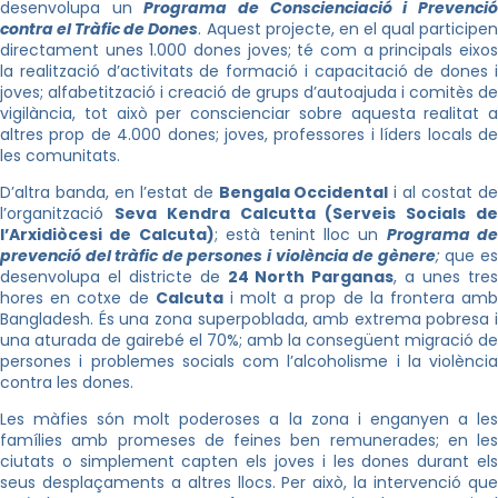
desenvolupa un
Programa de Conscienciació i Prevenci
contra el Tràfic de Dones
. Aquest projecte, en el qual participe
directament unes 1.000 dones joves; té com a principals eixos
la realització d’activitats de formació i capacitació de dones i
joves; alfabetització i creació de grups d’autoajuda i comitès de
vigilància, tot això per conscienciar sobre aquesta realitat a
altres prop de 4.000 dones; joves, professores i líders locals de
les comunitats.
D’altra banda, en l’estat de
Bengala Occidental
i al costat d
l’organització
Seva Kendra Calcutta (Serveis Socials d
l’Arxidiòcesi de Calcuta)
; està tenint lloc un
Programa de
prevenció del tràfic de persones i violència de gènere
;
que e
desenvolupa el districte de
24 North Parganas
, a unes tre
hores en cotxe de
Calcuta
i molt a prop de la frontera am
Bangladesh. És una zona superpoblada, amb extrema pobresa i
una aturada de gairebé el 70%; amb la consegüent migració de
persones i problemes socials com l’alcoholisme i la violència
contra les dones.
Les màfies són molt poderoses a la zona i enganyen a les
famílies amb promeses de feines ben remunerades; en les
ciutats o simplement capten els joves i les dones durant els
seus desplaçaments a altres llocs. Per això, la intervenció que