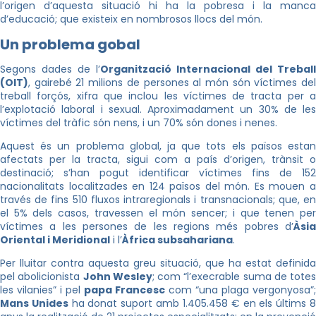
l’origen d’aquesta situació hi ha la pobresa i la manca
d’educació; que existeix en nombrosos llocs del món.
Un problema gobal
Segons dades de l’
Organització Internacional del Treball
(OIT)
, gairebé 21 milions de persones al món són víctimes del
treball forçós, xifra que inclou les víctimes de tracta per a
l’explotació laboral i sexual. Aproximadament un 30% de les
víctimes del tràfic són nens, i un 70% són dones i nenes.
Aquest és un problema global, ja que tots els països estan
afectats per la tracta, sigui com a país d’origen, trànsit o
destinació; s’han pogut identificar víctimes fins de 152
nacionalitats localitzades en 124 països del món. Es mouen a
través de fins 510 fluxos intraregionals i transnacionals; que, en
el 5% dels casos, travessen el món sencer; i que tenen per
víctimes a les persones de les regions més pobres d’
Àsia
Oriental i Meridional
i l’
Àfrica subsahariana
.
Per lluitar contra aquesta greu situació, que ha estat definida
pel abolicionista
John Wesley
; com “l’execrable suma de totes
les vilanies” i pel
papa Francesc
com “una plaga vergonyosa”;
Mans Unides
ha donat suport amb 1.405.458 € en els últims 