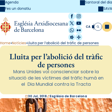
Agenda
Santoral del dia
SAVA
Fes un donatiu
Facebook
Instagram
X / Twitter
YouTube
CA
Me
Cerca
WhatsApp
Flickr
Radio Estel
Catalunya Cristi
Home
Notícies
Lluita per l’abolició del tràfic de persones
Lluita per l’abolició del tràfic
de persones
Mans Unides vol conscienciar sobre la
situació de les víctimes del tràfic humà en
el Dia Mundial contra la Tracta
30 Jul, 2018
Església de Barcelona