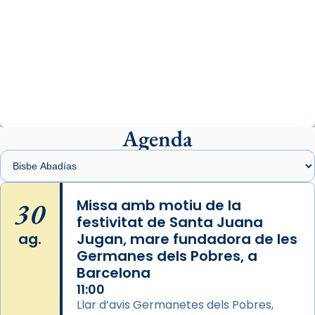
Arquebisbat de Barcelona
1 week ago
«Avui les santes Juliana i Semproniana ens
ajuden a alçar la mirada»
Mons. Sergi Gordo, bisbe de Tortosa, ha
presidit aquest 27 de juliol la missa de Les
Agenda
Santes de Mataró.
🔗
tinyurl.com/cvu5jmbk
📸 J. Merino
30
Missa amb motiu de la
festivitat de Santa Juana
Photo
ag.
Jugan, mare fundadora de les
View on Facebook
·
Share
Germanes dels Pobres, a
Barcelona
Arquebisbat de Barcelona
is at Catedral
11:00
de Barcelona.
Llar d’avis Germanetes dels Pobres,
2 weeks ago