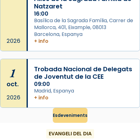
del temple amb les relíquies de les santes.
Natzaret
Des de 1985 hi participa també un grup de
16:00
diablesses amb música i ball propis. Festa
Basílica de la Sagrada Família, Carrer de
gran a Mataró.
Mallorca, 401, Eixample, 08013
Barcelona, Espanya
«Si vols saber què és calor, ves per les
2026
+ info
Santes a Mataró»🥵.
Photo
View on Facebook
·
Share
1
Trobada Nacional de Delegats
de Joventut de la CEE
oct.
09:00
Madrid, Espanya
2026
+ info
Esdeveniments
EVANGELI DEL DIA