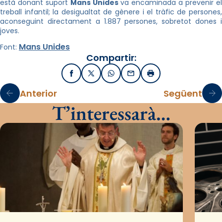
està donant suport
Mans Unides
va encaminada a prevenir e
treball infantil; la desigualtat de gènere i el tràfic de persones,
aconseguint directament a 1.887 persones, sobretot dones i
joves.
Mans Unides
Font:
Compartir:
Facebook
X / Twitter
WhatsApp
Email
Imprimir
Anterior
Següent
T’interessarà…