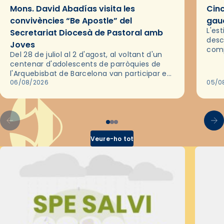
Mons. David Abadías visita les
Cinc
convivències “Be Apostle” del
gaud
L'es
Secretariat Diocesà de Pastoral amb
desc
Joves
comp
Del 28 de juliol al 2 d'agost, al voltant d'un
deix
centenar d'adolescents de parròquies de
trav
l'Arquebisbat de Barcelona van participar en
les convivències Be Apostle, organitzades
06/08/2026
05/0
pel Secretariat Diocesà de Pastoral amb…
Veure-ho tot