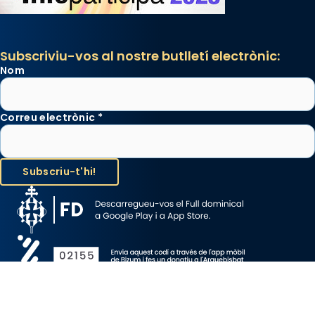
Subscriviu-vos al nostre butlletí electrònic:
Nom
Correu electrònic
*
Avís Legal
Protecció de Dades
Política de Cookies
Canal de denúncia