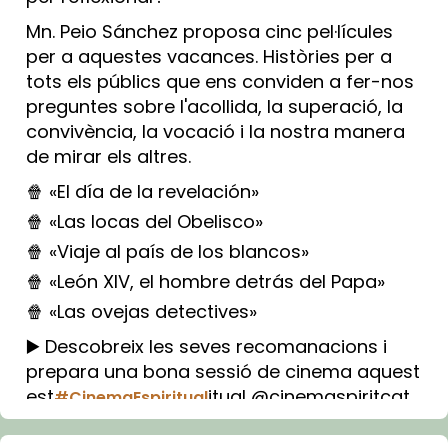
Mn. Peio Sánchez proposa cinc pel·lícules
per a aquestes vacances. Històries per a
tots els públics que ens conviden a fer-nos
preguntes sobre l'acollida, la superació, la
convivència, la vocació i la nostra manera
de mirar els altres.
🍿 «El día de la revelación»
🍿 «Las locas del Obelisco»
🍿 «Viaje al país de los blancos»
🍿 «León XIV, el hombre detrás del Papa»
🍿 «Las ovejas detectives»
▶️ Descobreix les seves recomanacions i
prepara una bona sessió de cinema aquest
est
itual @cinemaspiritcat
#CinemaEspiritual
Imatge: Generada amb IA (OpenAI)