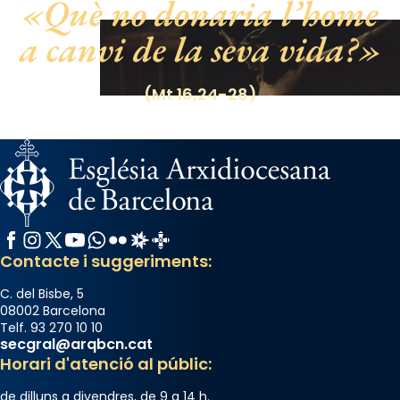
Què no donaria l’home
a canvi de la seva vida?
(Mt 16,24-28)
Facebook
Instagram
X / Twitter
YouTube
WhatsApp
Flickr
Radio Estel
Catalunya Cristiana
Contacte i suggeriments:
C. del Bisbe, 5
08002 Barcelona
Telf. 93 270 10 10
secgral@arqbcn.cat
Horari d'atenció al públic:
de dilluns a divendres, de 9 a 14 h.