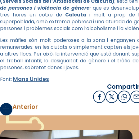
(Serveis Socials de l’Arxidiòcesi de Calcuta)
; està ten
de persones i violència de gènere
;
que es desenvolupa
tres hores en cotxe de
Calcuta
i molt a prop de l
superpoblada, amb extrema pobresa i una aturada de ga
persones i problemes socials com l’alcoholisme i la violèn
Les màfies són molt poderoses a la zona i enganyen 
remunerades; en les ciutats o simplement capten els jov
a altres llocs. Per això, la intervenció que està donant s
el treball infantil; la desigualtat de gènere i el tràfic
persones, sobretot dones i joves.
Mans Unides
Font:
Compartir
Facebook
X / Twitter
What
E
Anterior