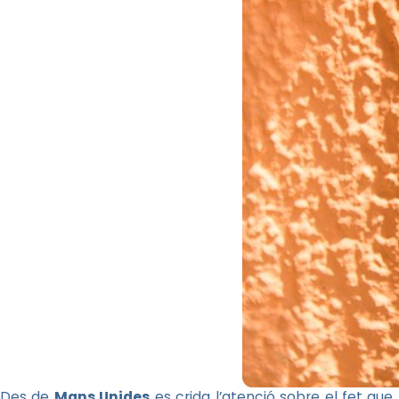
Des de
Mans Unides
es crida l’atenció sobre el fet que