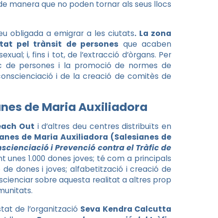
de manera que no poden tornar als seus llocs
eu obligada a emigrar a les ciutats
.
La zona
at pel trànsit de persones
que acaben
ual; i, fins i tot, de l’extracció d’òrgans. Per
fic de persones i la promoció de normes de
conscienciació i de la creació de comitès de
nes de Maria Auxiliadora
each Out
i d’altres deu centres distribuïts en
nes de Maria Auxiliadora (Salesianes de
cienciació i Prevenció contra el Tràfic de
nt unes 1.000 dones joves; té com a principals
ó de dones i joves; alfabetització i creació de
nscienciar sobre aquesta realitat a altres prop
munitats.
stat de l’organització
Seva Kendra Calcutta