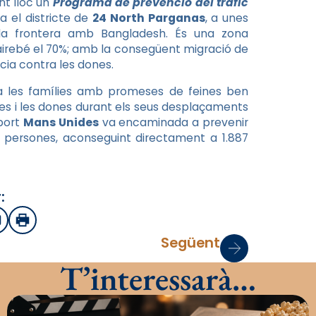
int lloc un
Programa de prevenció del tràfic
 el districte de
24 North Parganas
, a unes
a frontera amb Bangladesh. És una zona
irebé el 70%; amb la consegüent migració de
cia contra les dones.
a les famílies amb promeses de feines ben
es i les dones durant els seus desplaçaments
uport
Mans Unides
va encaminada a prevenir
 de persones, aconseguint directament a 1.887
:
sApp
mail
Imprimir
Següent
T’interessarà…