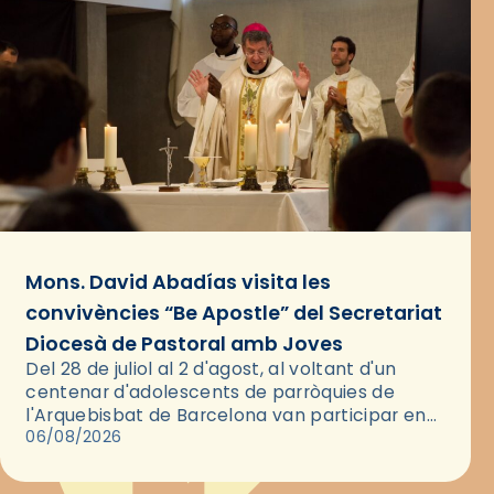
Mons. David Abadías visita les
convivències “Be Apostle” del Secretariat
Diocesà de Pastoral amb Joves
Del 28 de juliol al 2 d'agost, al voltant d'un
centenar d'adolescents de parròquies de
l'Arquebisbat de Barcelona van participar en
les convivències Be Apostle, organitzades pel
06/08/2026
Secretariat Diocesà de Pastoral amb…