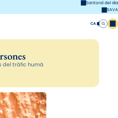
Santoral del dia
SAVA
el
unya Cristiana
CA
M
Cerca
ersones
s del tràfic humà