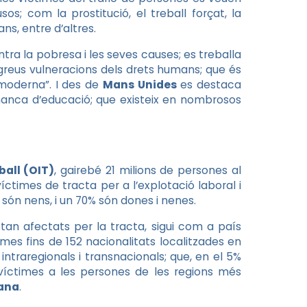
s; com la prostitució, el treball forçat, la
ans, entre d’altres.
ntra la pobresa i les seves causes; es treballa
 greus vulneracions dels drets humans; que és
 moderna”. I des de
Mans Unides
es destaca
 manca d’educació; que existeix en nombrosos
ball (OIT)
, gairebé 21 milions de persones al
víctimes de tracta per a l’explotació laboral i
són nens, i un 70% són dones i nenes.
tan afectats per la tracta, sigui com a país
times fins de 152 nacionalitats localitzades en
intraregionals i transnacionals; que, en el 5%
víctimes a les persones de les regions més
iana
.