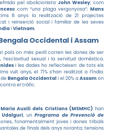
efinida pel abolicionista
John Wesley
; com
ancesc
com “una plaga vergonyosa”;
Mans
ms 8 anys la realització de 21 projectes
at i reinserció social i familiar de les seves
ndia
i
Vietnam
.
a Bengala Occidental i Assam
l país on més perill corren les dones de ser
 l’esclavitud sexual i la servitud domèstica.
nides
i les dades ho reflecteixen: de tots els
ms vuit anys, el 71% s’han realitzat a l’Índia.
t de
Bengala Occidental
i el 20% a
Assam
on
contra el tràfic.
Maria Auxili dels Cristians (MSMHC)
han
i
Udalguri
, un
Programa de Prevenció de
ones, fonamentalment joves i dones tribals
santales de finals dels anys noranta; tensions