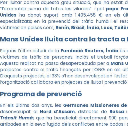
Per lluitar contra aquesta greu situació, que ha estat d
“l’execrable suma de totes les vilanies” i pel
papa Fr
Unides
ha donat suport amb 1.405.458 € en els últi
especialitzats; en la prevenció del tràfic humà i el resc
víctimes en països com;
Benín
,
Brasil
,
Índia
,
Laos
,
Tailà
Mans Unides lluita contra la tracta 
Segons l’últim estudi de la
Fundació Reuters
,
Índia
és e
víctimes de tràfic de persones; inclòs el treball forçós,
Aquesta realitat no passa desapercebuda per a
Mans U
projectes contra el tràfic finançats per l’ONG en els últi
D’aquests projectes, el 33% s’han desenvolupat en l’esta
l’organització col·labora en projectes de lluita i prevenció 
Programa de prevenció
En els últims dos anys, les
Germanes Missioneres de 
desenvolupat al
Nord d’Assam
, districtes de
Baksa
Trànsit Humà;
que ha beneficiat directament 900 pers
arribades en la seva fugida dels conflictes entre bodos i 