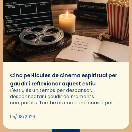
Cinc pel·lícules de cinema espiritual per
gaudir i reflexionar aquest estiu
L'estiu és un temps per descansar,
desconnectar i gaudir de moments
compartits. També és una bona ocasió per
deixar-se portar per una bona història i, a
través del cinema, reflexionar sobre les…
05/08/2026