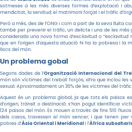
sotmeses a les més diverses formes d’explotació i abuso
mendicitat, la servitud; el matrimoni forçat i el tràfic d’òrg
Però a més, des de l’ONG i com a part de la seva lluita co
també per prevenir el tràfic, un delicte i una de les més
considerada una nova forma d’esclavitud o “esclavitud
que en l’origen d’aquesta situació hi ha la pobresa i la
llocs del món.
Un problema gobal
Segons dades de l’
Organització Internacional del Tre
món són víctimes del treball forçós, xifra que inclou les 
sexual. Aproximadament un 30% de les víctimes del tràfic 
Aquest és un problema global, ja que tots els països es
d’origen, trànsit o destinació; s’han pogut identificar víc
124 països del món. Es mouen a través de fins 510 fluxos 
dels casos, travessen el món sencer; i que tenen per 
pobres d’
Àsia Oriental i Meridional
i l’
Àfrica subsahar