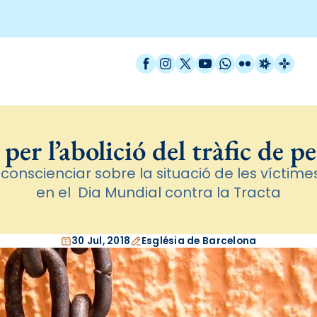
Facebook
Instagram
X / Twitter
YouTube
WhatsApp
Flickr
Radio Est
Catal
 per l’abolició del tràfic de p
conscienciar sobre la situació de les víctime
en el Dia Mundial contra la Tracta
30 Jul, 2018
Església de Barcelona