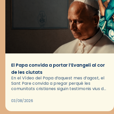
El Papa convida a portar l’Evangeli al cor
de les ciutats
En el Vídeo del Papa d’aquest mes d’agost, el
Sant Pare convida a pregar perquè les
comunitats cristianes siguin testimonis vius de
l’Evangeli enmig de les ciutats. A través d’una
pregària, el…
03/08/2026