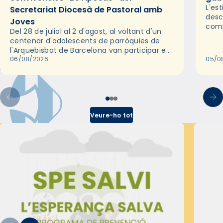
L'es
Secretariat Diocesà de Pastoral amb
desc
Joves
comp
Del 28 de juliol al 2 d'agost, al voltant d'un
deix
centenar d'adolescents de parròquies de
trav
l'Arquebisbat de Barcelona van participar en
les convivències Be Apostle, organitzades
06/08/2026
05/0
pel Secretariat Diocesà de Pastoral amb…
Veure-ho tot