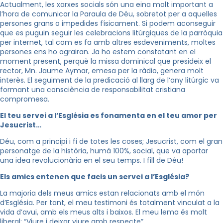
Actualment, les xarxes socials són una eina molt important a
l’hora de comunicar la Paraula de Déu, sobretot per a aquelles
persones grans o impedides físicament. Si podem aconseguir
que es puguin seguir les celebracions litúrgiques de la parròquia
per internet, tal com es fa amb altres esdeveniments, moltes
persones ens ho agrairan. Ja ho estem constatant en el
moment present, perquè la missa dominical que presideix el
rector, Mn. Jaume Aymar, emesa per la ràdio, genera molt
interès. El seguiment de la predicació al llarg de l’any litúrgic va
formant una consciència de responsabilitat cristiana
compromesa.
El teu servei a l’Església es fonamenta en el teu amor per
Jesucrist…
Déu, com a principi i fi de totes les coses; Jesucrist, com el gran
personatge de la història, humà 100%, social, que va aportar
una idea revolucionària en el seu temps. I fill de Déu!
Els amics entenen que facis un servei a l’Església?
La majoria dels meus amics estan relacionats amb el món
d’Església. Per tant, el meu testimoni és totalment vinculat a la
vida d’avui, amb els meus alts i baixos. El meu lema és molt
liberal: “Viure i deixar viure amb respecte”.