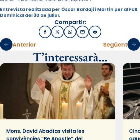
Entrevista realitzada per Òscar Bardají i Martín per al Full
Dominical del 30 de juliol.
Compartir:
Facebook
X / Twitter
WhatsApp
Email
Imprimir
Anterior
Següent
T’interessarà…
Mons. David Abadías visita les
Cinc
convivències “Be Apostle” del
gaud