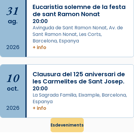
missa d’acció de gràcies en agraïment al
31
Eucaristia solemne de la festa
comitè organitzador de la visita apostòlica
de sant Ramon Nonat
del Sant Pare Lleó XIV a Barcelona, i als
ag.
20:00
col·laboradors, a la Catedral de Barcelona.
Avinguda de Sant Ramon Nonat, Av. de
L’arquebisbe de Barcelona, el cardenal Joan
Sant Ramon Nonat, Les Corts,
Josep Omella, ha presidit la missa i l’ha
Barcelona, Espanya
2026
+ info
concelebrat el bisbe auxiliar de Barcelona,
Mons. David Abadías.
📸 Dr. G. Simón
10
Clausura del 125 aniversari de
Photo
les Carmelites de Sant Josep.
View on Facebook
·
Share
oct.
20:00
La Sagrada Familia, Eixample, Barcelona,
Espanya
Arquebisbat de Barcelona
2026
2 weeks ago
+ info
Memòria de les santes Juliana i
Semproniana, verges i màrtirs.
Esdeveniments