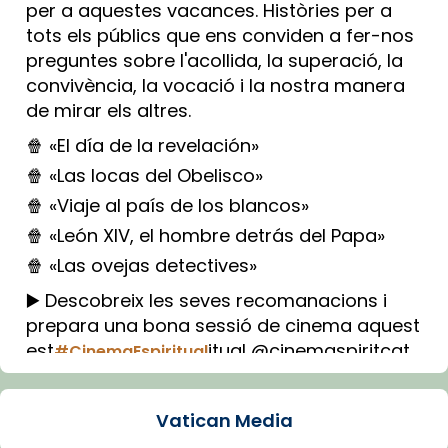
per a aquestes vacances. Històries per a
tots els públics que ens conviden a fer-nos
preguntes sobre l'acollida, la superació, la
convivència, la vocació i la nostra manera
de mirar els altres.
🍿 «El día de la revelación»
🍿 «Las locas del Obelisco»
🍿 «Viaje al país de los blancos»
🍿 «León XIV, el hombre detrás del Papa»
🍿 «Las ovejas detectives»
▶️ Descobreix les seves recomanacions i
prepara una bona sessió de cinema aquest
est
itual @cinemaspiritcat
#CinemaEspiritual
Imatge: Generada amb IA (OpenAI)
Video
Vatican Media