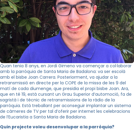
Quan tenia 8 anys, en Jordi Gimeno va començar a col·laborar
amb la parròquia de Santa Maria de Badalona: va ser escolà
amb el bisbe Joan Carrera. Posteriorment, va ajudar a la
retransmissió en directe per la COPE de la missa de les 9 del
matí de cada diumenge, que presidia el propi bisbe Joan. Ara,
que en té 19, està cursant un Grau Superior d’automoció, fa de
sagristà i de tècnic de retransmissions de la ràdio de la
parròquia. Està treballant per aconseguir implantar un sistema
de càmeres de TV per tal d’oferir per internet les celebracions
de l’Eucaristia a Santa Maria de Badalona.
Quin projecte voleu desenvolupar a la parròquia?