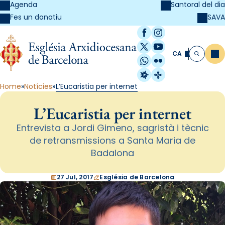
Agenda
Santoral del dia
SAVA
Fes un donatiu
Facebook
Instagram
X / Twitter
YouTube
CA
Me
Cerca
WhatsApp
Flickr
Radio Estel
Catalunya Cristi
Home
Notícies
L’Eucaristia per internet
L’Eucaristia per internet
Entrevista a Jordi Gimeno, sagristà i tècnic
de retransmissions a Santa Maria de
Badalona
27 Jul, 2017
Església de Barcelona