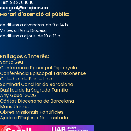
diablesses amb música i ball propis. Festa
Telf. 93 270 10 10
secgral@arqbcn.cat
gran a Mataró.
Horari d'atenció al públic:
«Si vols saber què és calor, ves per les
de dilluns a divendres, de 9 a 14 h.
Santes a Mataró»🥵.
Visites a l'Arxiu Diocesà:
de dilluns a dijous, de 10 a 13 h.
Photo
View on Facebook
·
Share
Enllaços d'interès:
Santa Seu
Conferència Episcopal Espanyola
Conferència Episcopal Tarraconense
Catedral de Barcelona
Seminari Conciliar de Barcelona
Basílica de la Sagrada Família
Any Gaudí 2026
Càritas Diocesana de Barcelona
Mans Unides
Obres Missionals Pontifícies
Ajuda a l’Església Necessitada