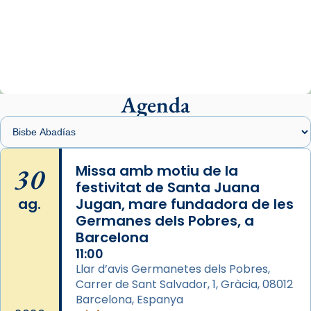
Arquebisbat de Barcelona
2 weeks ago
«Avui les santes Juliana i Semproniana ens
ajuden a alçar la mirada»
Mons. Sergi Gordo, bisbe de Tortosa, ha
presidit aquest 27 de juliol la missa de Les
Agenda
Santes de Mataró.
🔗
tinyurl.com/cvu5jmbk
📸 J. Merino
30
Missa amb motiu de la
festivitat de Santa Juana
Photo
ag.
Jugan, mare fundadora de les
View on Facebook
·
Share
Germanes dels Pobres, a
Barcelona
Arquebisbat de Barcelona
is at Catedral
11:00
de Barcelona.
Llar d’avis Germanetes dels Pobres,
2 weeks ago
Carrer de Sant Salvador, 1, Gràcia, 08012
Aquest dilluns, 27 de juliol, ha tingut lloc la
Barcelona, Espanya