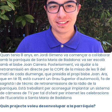
Quan tenia 8 anys, en Jordi Gimeno va començar a col·laborar
amb la parròquia de Santa Maria de Badalona: va ser escolà
amb el bisbe Joan Carrera. Posteriorment, va ajudar a la
retransmissió en directe per la COPE de la missa de les 9 del
matí de cada diumenge, que presidia el propi bisbe Joan. Ara,
que en té 19, està cursant un Grau Superior d’automoció, fa de
sagristà i de tècnic de retransmissions de la ràdio de la
parròquia. Està treballant per aconseguir implantar un sistema
de càmeres de TV per tal d’oferir per internet les celebracions
de l’Eucaristia a Santa Maria de Badalona.
Quin projecte voleu desenvolupar a la parròquia?