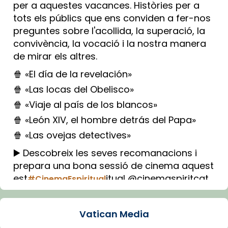
per a aquestes vacances. Històries per a
tots els públics que ens conviden a fer-nos
preguntes sobre l'acollida, la superació, la
convivència, la vocació i la nostra manera
de mirar els altres.
🍿 «El día de la revelación»
🍿 «Las locas del Obelisco»
🍿 «Viaje al país de los blancos»
🍿 «León XIV, el hombre detrás del Papa»
🍿 «Las ovejas detectives»
▶️ Descobreix les seves recomanacions i
prepara una bona sessió de cinema aquest
est
itual @cinemaspiritcat
#CinemaEspiritual
Imatge: Generada amb IA (OpenAI)
Video
Vatican Media