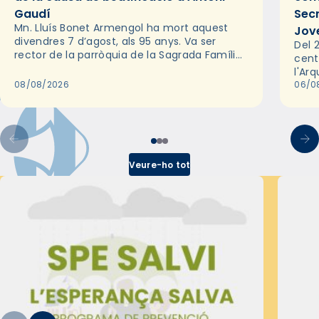
Gaudí
Sec
Mn. Lluís Bonet Armengol ha mort aquest
Jov
divendres 7 d’agost, als 95 anys. Va ser
Del 2
rector de la parròquia de la Sagrada Família
cent
de Barcelona durant 25 anys, entre 1993 i
l'Ar
2018,…
08/08/2026
les 
06/0
pel 
Veure-ho tot