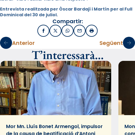
Entrevista realitzada per Òscar Bardají i Martín per al Full
Dominical del 30 de juliol.
Compartir:
Facebook
X / Twitter
WhatsApp
Email
Imprimir
Anterior
Següent
T’interessarà…
Mor Mn. Lluís Bonet Armengol, impulsor
Mons
de la causa de beatificació d’Antoni
conv