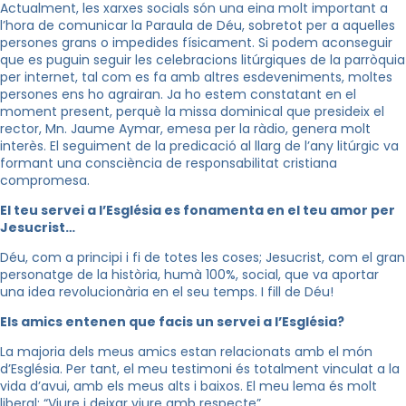
Actualment, les xarxes socials són una eina molt important a
l’hora de comunicar la Paraula de Déu, sobretot per a aquelles
persones grans o impedides físicament. Si podem aconseguir
que es puguin seguir les celebracions litúrgiques de la parròquia
per internet, tal com es fa amb altres esdeveniments, moltes
persones ens ho agrairan. Ja ho estem constatant en el
moment present, perquè la missa dominical que presideix el
rector, Mn. Jaume Aymar, emesa per la ràdio, genera molt
interès. El seguiment de la predicació al llarg de l’any litúrgic va
formant una consciència de responsabilitat cristiana
compromesa.
El teu servei a l’Església es fonamenta en el teu amor per
Jesucrist…
Déu, com a principi i fi de totes les coses; Jesucrist, com el gran
personatge de la història, humà 100%, social, que va aportar
una idea revolucionària en el seu temps. I fill de Déu!
Els amics entenen que facis un servei a l’Església?
La majoria dels meus amics estan relacionats amb el món
d’Església. Per tant, el meu testimoni és totalment vinculat a la
vida d’avui, amb els meus alts i baixos. El meu lema és molt
liberal: “Viure i deixar viure amb respecte”.