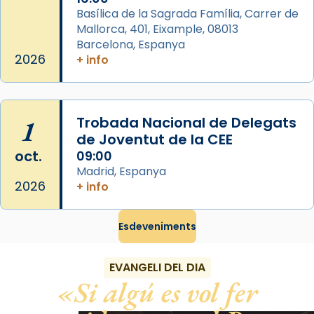
diablesses amb música i ball propis. Festa
Basílica de la Sagrada Família, Carrer de
gran a Mataró.
Mallorca, 401, Eixample, 08013
Barcelona, Espanya
«Si vols saber què és calor, ves per les
2026
+ info
Santes a Mataró»🥵.
Photo
View on Facebook
·
Share
1
Trobada Nacional de Delegats
de Joventut de la CEE
oct.
09:00
Madrid, Espanya
2026
+ info
Esdeveniments
EVANGELI DEL DIA
Si algú es vol fer