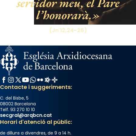
servidor meu, el Pare
l’honorarà.
(Jn 12,24-26)
Facebook
Instagram
X / Twitter
YouTube
WhatsApp
Flickr
Radio Estel
Catalunya Cristiana
Contacte i suggeriments:
C. del Bisbe, 5
08002 Barcelona
Telf. 93 270 10 10
secgral@arqbcn.cat
Horari d'atenció al públic:
de dilluns a divendres, de 9 a 14 h.