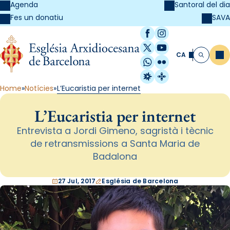
Agenda
Santoral del dia
SAVA
Fes un donatiu
Facebook
Instagram
X / Twitter
YouTube
CA
Me
Cerca
WhatsApp
Flickr
Radio Estel
Catalunya Cristi
Home
Notícies
L’Eucaristia per internet
L’Eucaristia per internet
Entrevista a Jordi Gimeno, sagristà i tècnic
de retransmissions a Santa Maria de
Badalona
27 Jul, 2017
Església de Barcelona