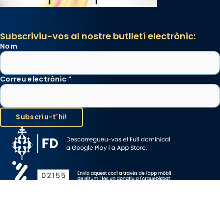
Subscriviu-vos al nostre butlletí electrònic:
Nom
Correu electrònic
*
Avís Legal
Protecció de Dades
Política de Cookies
Canal de denúncia