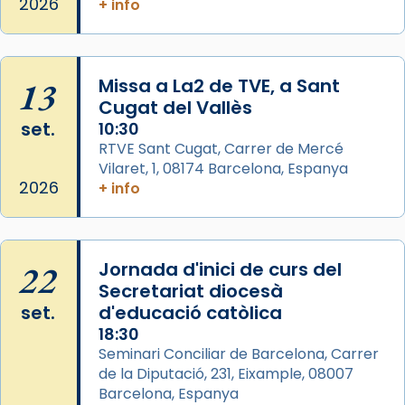
missa d’acció de gràcies en agraïment al
2026
+ info
comitè organitzador de la visita apostòlica
del Sant Pare Lleó XIV a Barcelona, i als
col·laboradors, a la Catedral de Barcelona.
13
Missa a La2 de TVE, a Sant
L’arquebisbe de Barcelona, el cardenal Joan
Cugat del Vallès
Josep Omella, ha presidit la missa i l’ha
set.
10:30
concelebrat el bisbe auxiliar de Barcelona,
RTVE Sant Cugat, Carrer de Mercé
Mons. David Abadías.
Vilaret, 1, 08174 Barcelona, Espanya
2026
+ info
📸 Dr. G. Simón
Photo
View on Facebook
·
Share
22
Jornada d'inici de curs del
Secretariat diocesà
Arquebisbat de Barcelona
set.
d'educació catòlica
2 weeks ago
18:30
Seminari Conciliar de Barcelona, Carrer
Memòria de les santes Juliana i
de la Diputació, 231, Eixample, 08007
Semproniana, verges i màrtirs.
Barcelona, Espanya