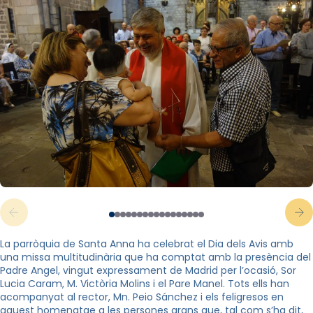
La parròquia de Santa Anna ha celebrat el Dia dels Avis amb
una missa multitudinària que ha comptat amb la presència del
Padre
Angel
, vingut expressament de Madrid per l’ocasió, Sor
Lucia Caram, M. Victòria Molins i el Pare Manel. Tots ells han
acompanyat al rector,
Mn
.
Peio
Sánchez i els feligresos en
aquest homenatge a les persones grans que, tal com s’ha dit,