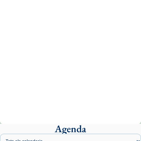
Recupera l'entrevista comp
Vatican
tican News 👇
News
www.vaticannews.va/es/iglesia/news/2026-
07/carmina-historia-depresion-papa-viaje-
espana-testimoni...
Photo
View on Facebook
·
Share
Arquebisbat de Barcelona
1 week ago
«Avui les santes Juliana i Semproniana ens
ajuden a alçar la mirada»
Mons. Sergi Gordo, bisbe de Tortosa, ha
presidit aquest 27 de juliol la missa de Les
Agenda
Santes de Mataró.