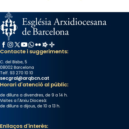
Facebook
Instagram
X / Twitter
YouTube
WhatsApp
Flickr
Radio Estel
Catalunya Cristiana
Contacte i suggeriments:
C. del Bisbe, 5
08002 Barcelona
Telf. 93 270 10 10
secgral@arqbcn.cat
Horari d'atenció al públic:
de dilluns a divendres, de 9 a 14 h.
Visites a l'Arxiu Diocesà:
de dilluns a dijous, de 10 a 13 h.
Enllaços d'interès: