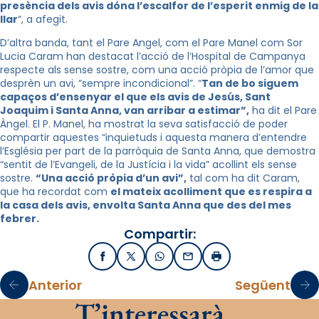
presència dels avis dóna l’
escalfor
de l’esperit enmig de la
llar
“, a afegit.
D’altra banda, tant el Pare
Angel
, com el Pare Manel com Sor
Lucia Caram han destacat l’acció de l’Hospital de Campanya
respecte als sense sostre, com una acció pròpia de l’amor que
desprèn
un avi, “sempre incondicional”. “
Tan de bo siguem
capaços d’ensenyar el que els avis de Jesús, Sant
Joaquim i Santa Anna, van arribar a estimar”,
ha dit el Pare
Àngel. El P. Manel, ha mostrat la seva satisfacció de poder
compartir aquestes “inquietuds i aquesta manera d’entendre
l’Església per part de la parròquia de Santa Anna, que demostra
“sentit de l’Evangeli, de la Justícia i la vida” acollint els sense
sostre.
“Una acció pròpia d’un avi”,
tal com ha dit Caram,
que ha recordat com
el mateix acolliment que es respira a
la casa dels avis, envolta Santa Anna que des del
mes
febrer.
Compartir:
Facebook
X / Twitter
WhatsApp
Email
Imprimir
Anterior
Següent
T’interessarà…