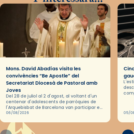
Mons. David Abadías visita les
Cinc
convivències “Be Apostle” del
gaud
L'es
Secretariat Diocesà de Pastoral amb
desc
Joves
comp
Del 28 de juliol al 2 d'agost, al voltant d'un
deix
centenar d'adolescents de parròquies de
trav
l'Arquebisbat de Barcelona van participar en
les convivències Be Apostle, organitzades
06/08/2026
05/0
pel Secretariat Diocesà de Pastoral amb…