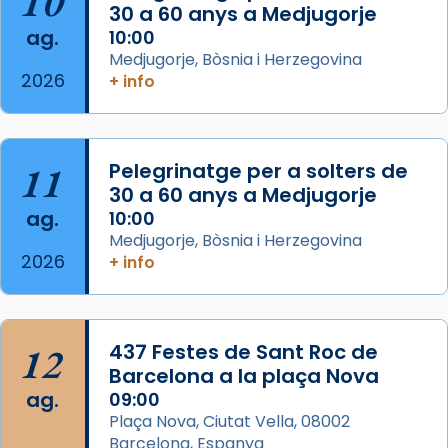
10
30 a 60 anys a Medjugorje
📸 Dr. G. Simón
ag.
10:00
Medjugorje, Bòsnia i Herzegovina
Photo
2026
+ info
View on Facebook
·
Share
Arquebisbat de Barcelona
11
Pelegrinatge per a solters de
2 weeks ago
30 a 60 anys a Medjugorje
Memòria de les santes Juliana i
ag.
10:00
Semproniana, verges i màrtirs.
Medjugorje, Bòsnia i Herzegovina
2026
+ info
Acompanyant la història de sant Cugat, a
partir de l’Edat Mitjana sorgeix la tradició
que les santes Juliana (“relatiu a Júlia”) i
Semproniana (“relatiu a Semprònia =
12
437 Festes de Sant Roc de
eterna”) són deixebles seves. I l’any 1667, el
Barcelona a la plaça Nova
frare Joan Gaspar Roig, afirma en una obra
ag.
09:00
que les santes són filles de l’antiga Iluro.
Plaça Nova, Ciutat Vella, 08002
Mataró en reivindicarà les relíquies fins que
Barcelona, Espanya