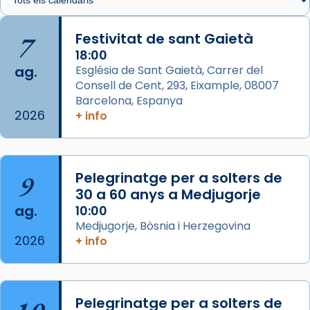
🔗
tinyurl.com/cvu5jmbk
📸 J. Merino
7
Festivitat de sant Gaietà
18:00
Photo
ag.
Església de Sant Gaietà, Carrer del
View on Facebook
·
Share
Consell de Cent, 293, Eixample, 08007
Barcelona, Espanya
2026
Arquebisbat de Barcelona
+ info
is at Catedral
de Barcelona.
1 week ago
Aquest dilluns, 27 de juliol, ha tingut lloc la
9
Pelegrinatge per a solters de
missa d’acció de gràcies en agraïment al
30 a 60 anys a Medjugorje
comitè organitzador de la visita apostòlica
ag.
10:00
del Sant Pare Lleó XIV a Barcelona, i als
Medjugorje, Bòsnia i Herzegovina
col·laboradors, a la Catedral de Barcelona.
2026
+ info
L’arquebisbe de Barcelona, el cardenal Joan
Josep Omella, ha presidit la missa i l’ha
concelebrat el bisbe auxiliar de Barcelona,
Pelegrinatge per a solters de
Mons. David Abadías.