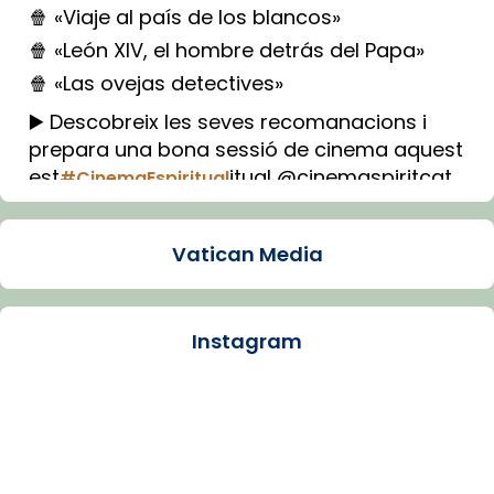
🍿 «Viaje al país de los blancos»
🍿 «León XIV, el hombre detrás del Papa»
🍿 «Las ovejas detectives»
▶️ Descobreix les seves recomanacions i
prepara una bona sessió de cinema aquest
est
itual @cinemaspiritcat
#CinemaEspiritual
Imatge: Generada amb IA (OpenAI)
Video
Vatican Media
View on Facebook
·
Share
Instagram
Arquebisbat de Barcelona
1 week ago
La Carmina va patir depressió. Fa gairebé
dos mesos, a l'Estadi Lluís Companys, la
jove va fer arribar el seu testimoni al papa
Lleó XIV.