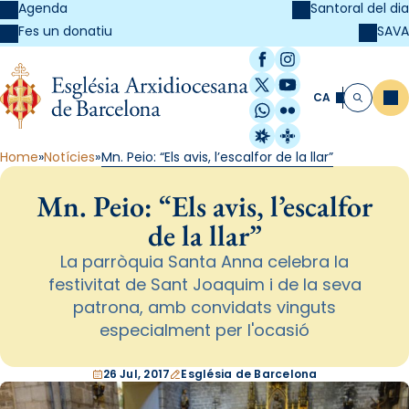
Agenda
Santoral del dia
SAVA
Fes un donatiu
Facebook
Instagram
X / Twitter
YouTube
CA
Me
Cerca
WhatsApp
Flickr
Radio Estel
Catalunya Cristi
Home
Notícies
Mn. Peio: “Els avis, l’escalfor de la llar”
Mn. Peio: “Els avis, l’escalfor
de la llar”
La parròquia Santa Anna celebra la
festivitat de Sant Joaquim i de la seva
patrona, amb convidats vinguts
especialment per l'ocasió
26 Jul, 2017
Església de Barcelona