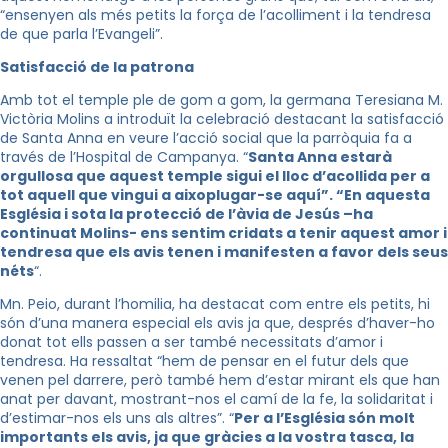
“ensenyen als més petits la força de l’acolliment i la tendresa
de que
parla l’Evangeli”.
Satisfacció de la patrona
Amb tot el temple ple de gom a gom, la germana Teresiana M.
Victòria Molins
a
introduït la celebració destacant la satisfacció
de Santa Anna en veure l’acció social que la parròquia fa a
través de l’Hospital de Campanya. “
Santa Anna estarà
orgullosa que aquest temple sigui el lloc d’acollida per a
tot aquell que vingui a aixoplugar-se aquí”. “En aquesta
Església i sota la protecció de l’à
via
de Jesús
–
ha
continuat Molins- ens sentim cridats a tenir aquest amor i
tendresa que els avis tenen i manifesten a favor dels seus
néts
“.
Mn
.
Peio
, durant l’homilia, ha destacat com entre els petits, hi
són d’una manera especial els
avis ja que
, després d’haver-ho
donat tot ells passen a ser també necessitats d’amor i
tendresa. Ha ressaltat “hem de pensar en el futur dels que
venen pel darrere, però també hem d’estar mirant els que han
anat per davant, mostrant-nos el camí de la fe, la solidaritat i
d’estimar-nos els uns als altres”. “
Per a l’Església són molt
importants els avis, ja que gràcies a la vostra tasca, la