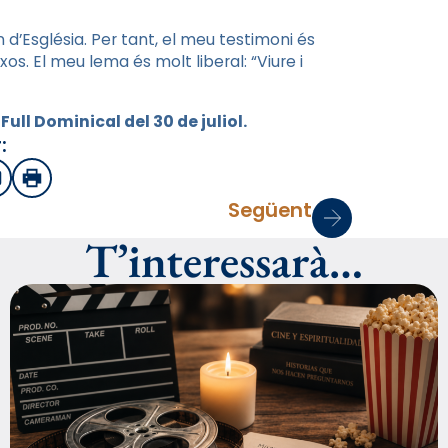
d’Església. Per tant, el meu testimoni és
xos. El meu lema és molt liberal: “Viure i
Full Dominical del 30 de juliol.
:
sApp
mail
Imprimir
Següent
T’interessarà…