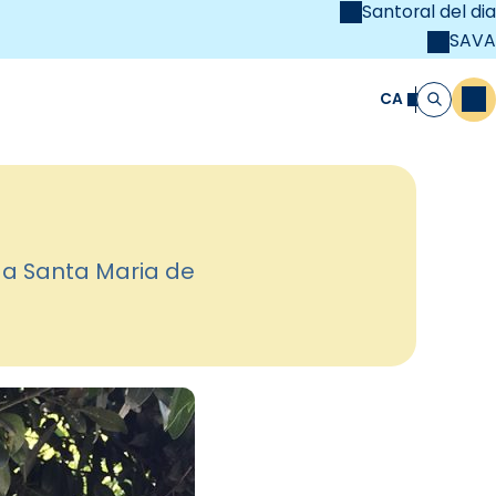
Santoral del dia
SAVA
el
unya Cristiana
CA
M
Cerca
s a Santa Maria de