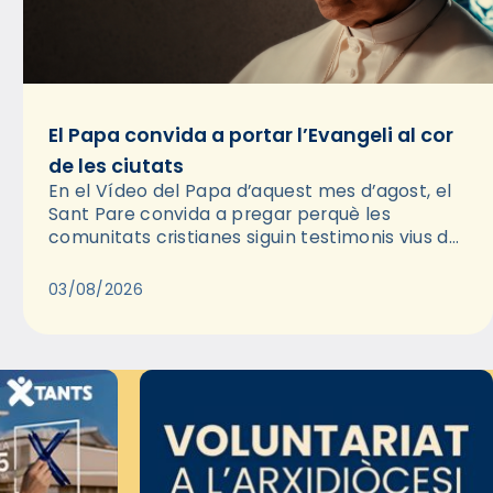
El Papa convida a portar l’Evangeli al cor
de les ciutats
En el Vídeo del Papa d’aquest mes d’agost, el
Sant Pare convida a pregar perquè les
comunitats cristianes siguin testimonis vius de
l’Evangeli enmig de les ciutats. A través d’una
pregària, el…
03/08/2026