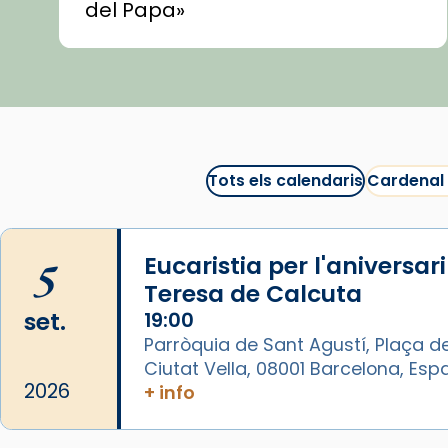
del Papa»
🍿 «Las ovejas detectives»
▶️ Descobreix les seves
recomanacions i prepara una
bona sessió de cinema aquest
est
itual
#CinemaEspiritual
Tots els calendaris
Cardenal
@cinemaspiritcat
Imatge: Generada amb IA
(OpenAI)
5
Eucaristia per l'aniversar
Video
Teresa de Calcuta
set.
19:00
View on Facebook
·
Share
Parròquia de Sant Agustí, Plaça de
Ciutat Vella, 08001 Barcelona, Es
Arquebisbat de Barcelona
2026
+ info
1 week ago
La Carmina va patir depressió.