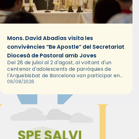
Mons. David Abadías visita les
convivències “Be Apostle” del Secretariat
Diocesà de Pastoral amb Joves
Del 28 de juliol al 2 d'agost, al voltant d'un
centenar d'adolescents de parròquies de
l'Arquebisbat de Barcelona van participar en
les convivències Be Apostle, organitzades pel
06/08/2026
Secretariat Diocesà de Pastoral amb…