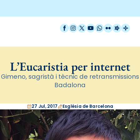
Facebook
Instagram
X / Twitter
YouTube
WhatsApp
Flickr
Radio Est
Catal
L’Eucaristia per internet
i Gimeno, sagristà i tècnic de retransmission
Badalona
27 Jul, 2017
Església de Barcelona