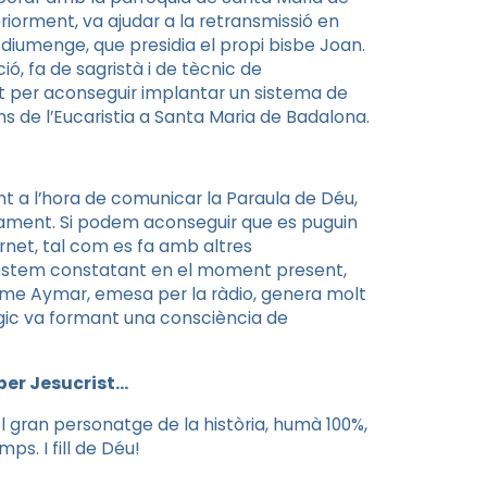
iorment, va ajudar a la retransmissió en
 diumenge, que presidia el propi bisbe Joan.
ó, fa de sagristà i de tècnic de
ant per aconseguir implantar un sistema de
ns de l’Eucaristia a Santa Maria de Badalona.
t a l’hora de comunicar la Paraula de Déu,
cament. Si podem aconseguir que es puguin
ernet, tal com es fa amb altres
 estem constatant en el moment present,
aume Aymar, emesa per la ràdio, genera molt
túrgic va formant una consciència de
 per Jesucrist…
 el gran personatge de la història, humà 100%,
ps. I fill de Déu!