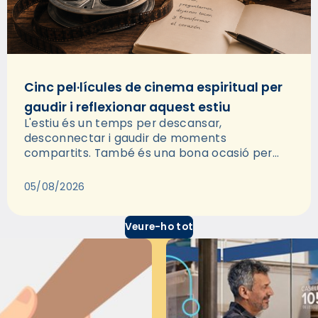
Cinc pel·lícules de cinema espiritual per
gaudir i reflexionar aquest estiu
L'estiu és un temps per descansar,
desconnectar i gaudir de moments
compartits. També és una bona ocasió per
deixar-se portar per una bona història i, a
través del cinema, reflexionar sobre les…
05/08/2026
Veure-ho tot