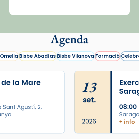
Agenda
 Omella
Bisbe Abadías
Bisbe Vilanova
Formació
Celebr
i de la Mare
13
Exerc
Sara
set.
08:00
 Sant Agustí, 2,
panya
Sarago
2026
+ info