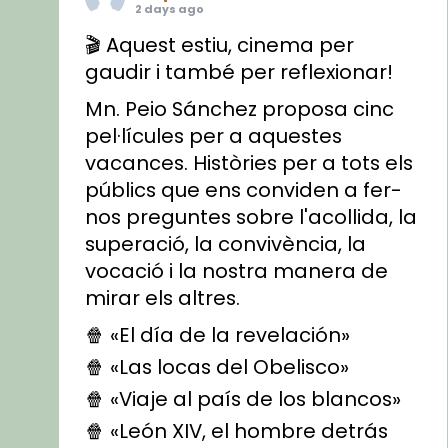
2 days ago
🎬 Aquest estiu, cinema per
gaudir i també per reflexionar!
Mn. Peio Sánchez proposa cinc
pel·lícules per a aquestes
vacances. Històries per a tots els
públics que ens conviden a fer-
nos preguntes sobre l'acollida, la
superació, la convivència, la
vocació i la nostra manera de
mirar els altres.
🍿 «El día de la revelación»
🍿 «Las locas del Obelisco»
🍿 «Viaje al país de los blancos»
🍿 «León XIV, el hombre detrás