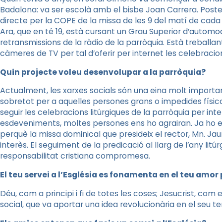
Badalona: va ser escolà amb el bisbe Joan Carrera. Poster
directe per la COPE de la missa de les 9 del matí de cada
Ara, que en té 19, està cursant un Grau Superior d’automoci
retransmissions de la ràdio de la parròquia. Està treball
càmeres de TV per tal d’oferir per internet les celebracio
Quin projecte voleu desenvolupar a la parròquia?
Actualment, les xarxes socials són una eina molt importan
sobretot per a aquelles persones grans o impedides físi
seguir les celebracions litúrgiques de la parròquia per int
esdeveniments, moltes persones ens ho agrairan. Ja ho
perquè la missa dominical que presideix el rector, Mn. J
interès. El seguiment de la predicació al llarg de l’any li
responsabilitat cristiana compromesa.
El teu servei a l’Església es fonamenta en el teu amor
Déu, com a principi i fi de totes les coses; Jesucrist, com
social, que va aportar una idea revolucionària en el seu tem