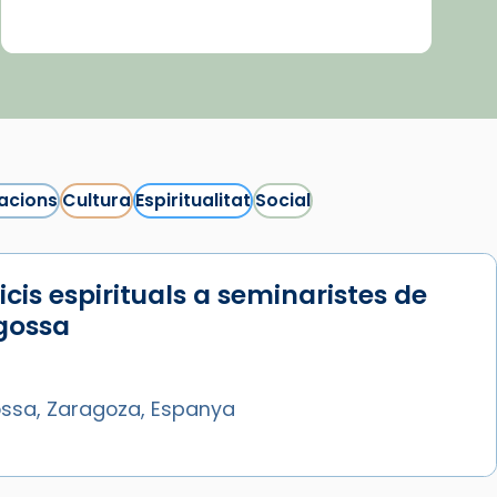
acions
Cultura
Espiritualitat
Social
icis espirituals a seminaristes de
gossa
ssa, Zaragoza, Espanya