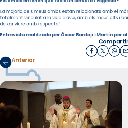
Els amics entenen que facis un servei a l’Església?
La majoria dels meus amics estan relacionats amb el món 
totalment vinculat a la vida d’avui, amb els meus alts i bai
deixar viure amb respecte”.
Entrevista realitzada per Òscar Bardají i Martín per al 
Compartir
Facebook
X / Twitter
What
E
Anterior