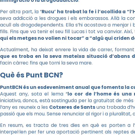
immigració o la drogoaddicció
.
Per altra part, la
‘Rucu’ ha trobat la fe i l’acollida a “l
seva addicció a les drogues i els embarassos. Allà la c
acull als drogodependents. Ella s’hi acostava a menjar i b
fills. Fins que va tenir el seu fill Lucas i tot va canviar. Aix
qui els metges no volien ni tocar” a “algú qui criden 
Actualment, ha deixat enrere la vida de carrer, formant
que es troba en la seva mateixa situació d’abans de
facin càrrec fins que torni la seva mare.
Què és Punt BCN?
PuntBCN és un esdeveniment anual que fomenta la cult
Aquest any, sota el lema “
lo cor de l’home és una m
iniciativa, doncs, està sostinguda per la gratuïtat de mé
l’any es reuneix a les
Cotxeres de Sants
una trobada d’ho
passió que els mou. Sense renunciar al rigor i a pluralitat
En resum, es tracta de tres dies en què es porten a l
interpel·len per fer una aportació pertinent als reptes d