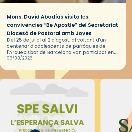
Mons. David Abadías visita les
convivències “Be Apostle” del Secretariat
Diocesà de Pastoral amb Joves
Del 28 de juliol al 2 d'agost, al voltant d'un
centenar d'adolescents de parròquies de
l'Arquebisbat de Barcelona van participar en
les convivències Be Apostle, organitzades pel
06/08/2026
Secretariat Diocesà de Pastoral amb…