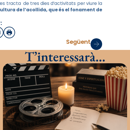
s tracta de tres dies d’activitats per viure la
ultura de l’acollida, que és el fonament de
:
sApp
mail
Imprimir
Següent
T’interessarà…