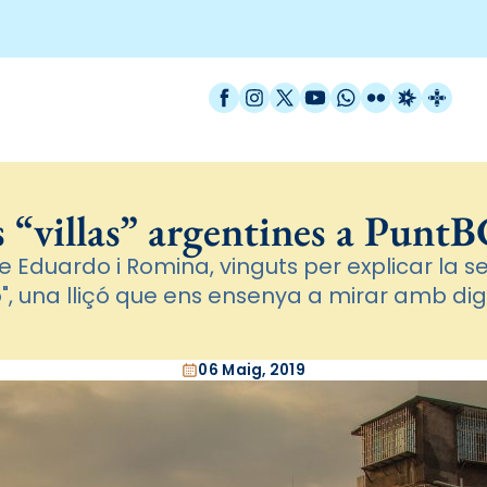
Facebook
Instagram
X / Twitter
YouTube
WhatsApp
Flickr
Radio Est
Catal
s “villas” argentines a Punt
Eduardo i Romina, vinguts per explicar la s
o", una lliçó que ens ensenya a mirar amb dig
06 Maig, 2019