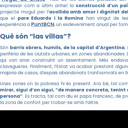
expressar com a últim anhel la
construcció d’un país
projecte mogut per l
’acollida amb amor i dignitat de
que el
pare Eduardo i la Romina
han vingut de l
PuntBCN
experiència a
, un esdeveniment anual per fome
Què són “las villas”?
Són
barris obrers, humils, de la capital d’Argentina
,
perifèria de les ciutats urbanes, en zones abandonades. 
qui van anar construint un assentament. Més endava
clavegueres. Finalment, l’Estat va acabar prestant algune
majoria de casos, d’espais abandonats tranfosmrats en ll
Unes zones on la pobresa hi és present. Ara bé, tal com
mirar, sigui d’on sigui, “de manera concreta, tenint 
persona”
. Es tracta, tal com diu el papa Francesc, de p
la zona de confort per trobar-se amb l’altre.