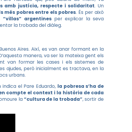
 amb justícia, respecte i solidaritat
. Un
ls més pobres entre els pobres
. És per això
es
“villas” argentines
per explicar la seva
ntar la trobada del diàleg.
 Buenos Aires. Així, es van anar formant en la
D’aquesta manera, va ser la mateixa gent els
nt van formar les cases i els sistemes de
s ajudes, però inicialment es tractava, en la
ocs urbans.
 indica el Pare Eduardo,
la pobresa s’ha de
en compte el context i la història de cada
romoure la
“cultura de la trobada”
, sortir de