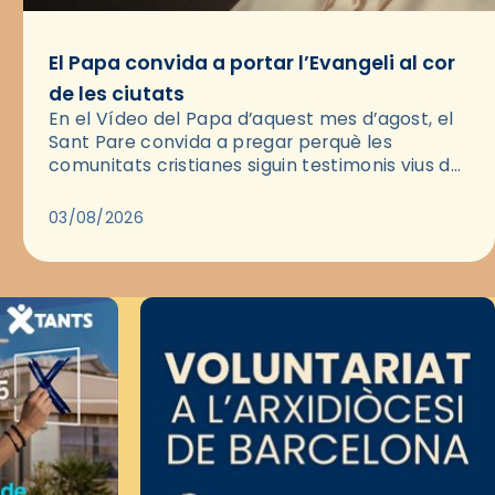
El Papa convida a portar l’Evangeli al cor
de les ciutats
En el Vídeo del Papa d’aquest mes d’agost, el
Sant Pare convida a pregar perquè les
comunitats cristianes siguin testimonis vius de
l’Evangeli enmig de les ciutats. A través d’una
pregària, el…
03/08/2026