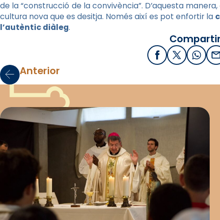
de la “construcció de la convivència”. D’aquesta manera, e
cultura nova que es desitja. Només així es pot enfortir la
c
l’autèntic diàleg
.
Compartir
Facebook
X / Twitter
What
E
Anterior