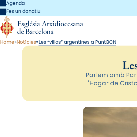
Agenda
Fes un donatiu
Home
Notícies
Les “villas” argentines a PuntBCN
Le
Parlem amb Pare 
"Hogar de Crist