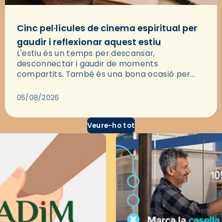
Cinc pel·lícules de cinema espiritual per
gaudir i reflexionar aquest estiu
L'estiu és un temps per descansar,
desconnectar i gaudir de moments
compartits. També és una bona ocasió per
deixar-se portar per una bona història i, a
través del cinema, reflexionar sobre les…
05/08/2026
Veure-ho tot