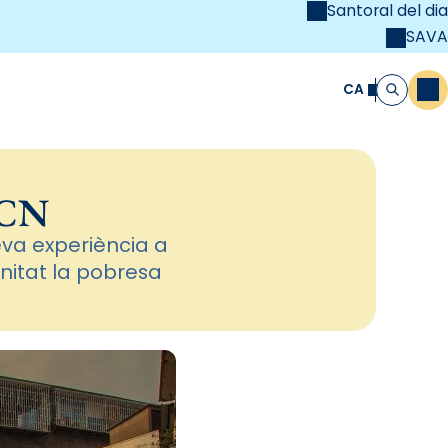
Santoral del dia
SAVA
el
unya Cristiana
CA
M
Cerca
BCN
eva experiència a
nitat la pobresa