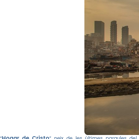
Hogar de Cristo
“
” neix de les últimes paraules de