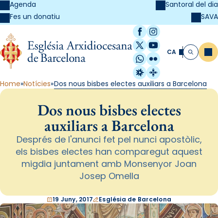
Agenda
Santoral del dia
SAVA
Fes un donatiu
Facebook
Instagram
X / Twitter
YouTube
CA
Me
Cerca
WhatsApp
Flickr
Radio Estel
Catalunya Cristi
Home
Notícies
Dos nous bisbes electes auxiliars a Barcelona
Dos nous bisbes electes
auxiliars a Barcelona
Després de l'anunci fet pel nunci apostòlic,
els bisbes electes han comparegut aquest
migdia juntament amb Monsenyor Joan
Josep Omella
19 Juny, 2017
Església de Barcelona