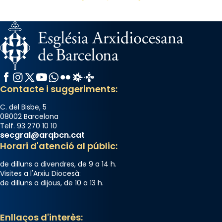
📸 Dr. G. Simón
Photo
View on Facebook
·
Share
Arquebisbat de Barcelona
Facebook
Instagram
X / Twitter
YouTube
WhatsApp
Flickr
Radio Estel
Catalunya Cristiana
2 weeks ago
Contacte i suggeriments:
Memòria de les santes Juliana i
Semproniana, verges i màrtirs.
C. del Bisbe, 5
08002 Barcelona
Acompanyant la història de sant Cugat, a
Telf. 93 270 10 10
secgral@arqbcn.cat
partir de l’Edat Mitjana sorgeix la tradició
Horari d'atenció al públic:
que les santes Juliana (“relatiu a Júlia”) i
Semproniana (“relatiu a Semprònia =
de dilluns a divendres, de 9 a 14 h.
eterna”) són deixebles seves. I l’any 1667, el
Visites a l'Arxiu Diocesà:
de dilluns a dijous, de 10 a 13 h.
frare Joan Gaspar Roig, afirma en una obra
que les santes són filles de l’antiga Iluro.
Mataró en reivindicarà les relíquies fins que
Enllaços d'interès: