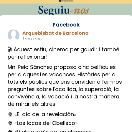
Seguiu
-nos
Facebook
Arquebisbat de Barcelona
2 days ago
🎬 Aquest estiu, cinema per gaudir i també
per reflexionar!
Mn. Peio Sánchez proposa cinc pel·lícules
per a aquestes vacances. Històries per a
tots els públics que ens conviden a fer-nos
preguntes sobre l'acollida, la superació, la
convivència, la vocació i la nostra manera
de mirar els altres.
🍿 «El día de la revelación»
🍿 «Las locas del Obelisco»
🍿 «Viaje al país de los blancos»