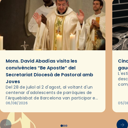
Mons. David Abadías visita les
Cinc
convivències “Be Apostle” del
gaud
L'es
Secretariat Diocesà de Pastoral amb
desc
Joves
comp
Del 28 de juliol al 2 d'agost, al voltant d'un
deix
centenar d'adolescents de parròquies de
trav
l'Arquebisbat de Barcelona van participar en
les convivències Be Apostle, organitzades
06/08/2026
05/0
pel Secretariat Diocesà de Pastoral amb…