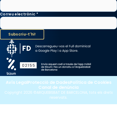
Correu electrònic
*
Avís Legal
Protecció de Dades
Política de Cookies
Canal de denúncia
Copyright 2026 ©ARQUEBISBAT DE BARCELONA, tots els drets
reservats.