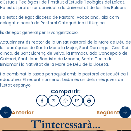
d’Estudis Teològics i de l’Institut d’Estudis Teològics del Laïcat.
Ha estat professor convidat a la Universitat de les Illes Balears.
Ha estat delegat diocesà de Pastoral Vocacional, així com
delegat diocesà de Pastoral Catequètica i Litúrgica.
És delegat general per l’Evangelització.
Actualment és rector de la Unitat Pastoral de la Mare de Déu de
les parròquies de Santa Maria la Major, Sant Domingo i Crist Rei
d’Inca, de Sant Llorenç de Selva, la Immaculada Concepció de
Caimari, Sant Joan Baptista de Mancor, Santa Tecla de
Biniamar i la Nativitat de la Mare de Déu de la Lloseta.
Ha combinat la tasca parroquial amb la pastoral catequètica i
educativa. El recent nomenat bisbe és un dels més joves de
l’Estat espanyol.
Compartir:
Facebook
X / Twitter
WhatsApp
Email
Imprimir
Anterior
Següent
T’interessarà…