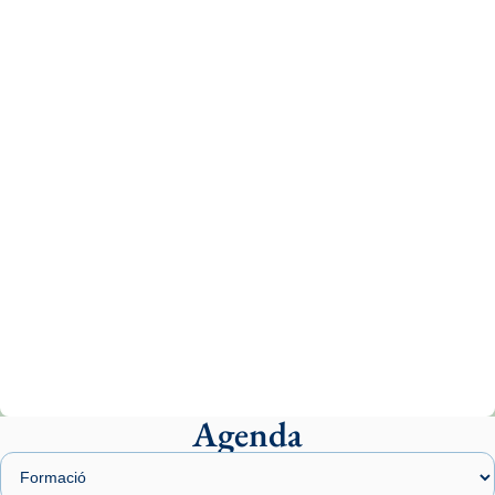
Recupera l'entrevista comp
Vatican
tican News 👇
News
www.vaticannews.va/es/iglesia/news/2026-
07/carmina-historia-depresion-papa-viaje-
espana-testimoni...
Photo
View on Facebook
·
Share
Arquebisbat de Barcelona
1 week ago
«Avui les santes Juliana i Semproniana ens
ajuden a alçar la mirada»
Mons. Sergi Gordo, bisbe de Tortosa, ha
presidit aquest 27 de juliol la missa de Les
Agenda
Santes de Mataró.
🔗
tinyurl.com/cvu5jmbk