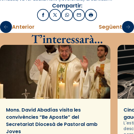
Compartir:
Facebook
X / Twitter
WhatsApp
Email
Imprimir
Anterior
Següent
T’interessarà…
Mons. David Abadías visita les
Cinc
convivències “Be Apostle” del
gaud
L'es
Secretariat Diocesà de Pastoral amb
desc
Joves