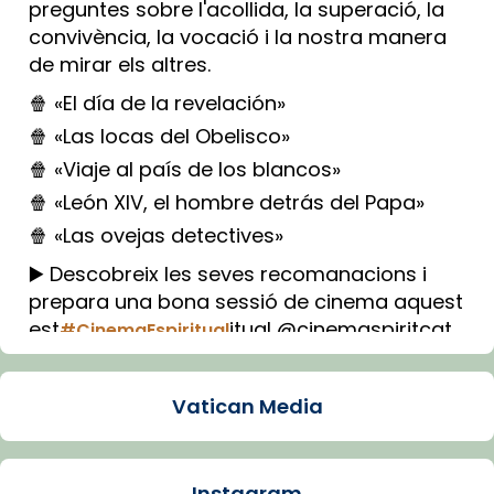
preguntes sobre l'acollida, la superació, la
convivència, la vocació i la nostra manera
de mirar els altres.
🍿 «El día de la revelación»
🍿 «Las locas del Obelisco»
🍿 «Viaje al país de los blancos»
🍿 «León XIV, el hombre detrás del Papa»
🍿 «Las ovejas detectives»
▶️ Descobreix les seves recomanacions i
prepara una bona sessió de cinema aquest
est
itual @cinemaspiritcat
#CinemaEspiritual
Imatge: Generada amb IA (OpenAI)
Video
Vatican Media
View on Facebook
·
Share
Instagram