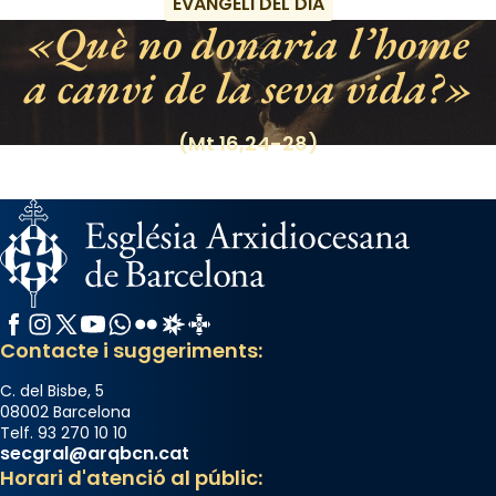
EVANGELI DEL DIA
«Si vols saber què és calor, ves per les
Què no donaria l’home
Santes a Mataró»🥵.
a canvi de la seva vida?
Photo
View on Facebook
·
Share
(Mt 16,24-28)
Facebook
Instagram
X / Twitter
YouTube
WhatsApp
Flickr
Radio Estel
Catalunya Cristiana
Contacte i suggeriments:
C. del Bisbe, 5
08002 Barcelona
Telf. 93 270 10 10
secgral@arqbcn.cat
Horari d'atenció al públic: