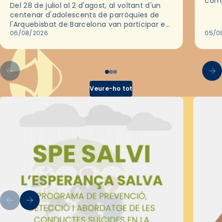
comp
Del 28 de juliol al 2 d'agost, al voltant d'un
deix
centenar d'adolescents de parròquies de
trav
l'Arquebisbat de Barcelona van participar en
les convivències Be Apostle, organitzades
06/08/2026
05/0
pel Secretariat Diocesà de Pastoral amb…
Veure-ho tot