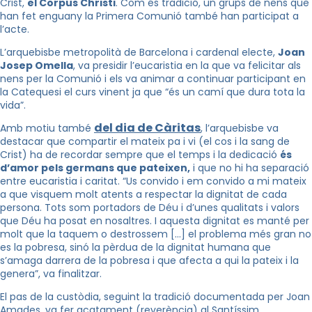
Crist,
el Corpus Christi
. Com és tradició, un grups de nens que
han fet enguany la Primera Comunió també han participat a
l’acte.
L’arquebisbe metropolità de Barcelona i cardenal electe,
Joan
Josep Omella
, va presidir l’eucaristia en la que va felicitar als
nens per la Comunió i els va animar a continuar participant en
la Catequesi el curs vinent ja que “és un camí que dura tota la
vida”.
del dia de Càritas
Amb motiu també
, l’arquebisbe va
destacar que compartir el mateix pa i vi (el cos i la sang de
Crist) ha de recordar sempre que el temps i la dedicació
és
d’amor pels germans que pateixen,
i que no hi ha separació
entre eucaristia i caritat. “Us convido i em convido a mi mateix
a que visquem molt atents a respectar la dignitat de cada
persona. Tots som portadors de Déu i d’unes qualitats i valors
que Déu ha posat en nosaltres. I aquesta dignitat es manté per
molt que la taquem o destrossem […] el problema més gran no
es la pobresa, sinó la pèrdua de la dignitat humana que
s’amaga darrera de la pobresa i que afecta a qui la pateix i la
genera”, va finalitzar.
El pas de la custòdia, seguint la tradició documentada per Joan
Amades, va fer acatament (reverència) al Santíssim.