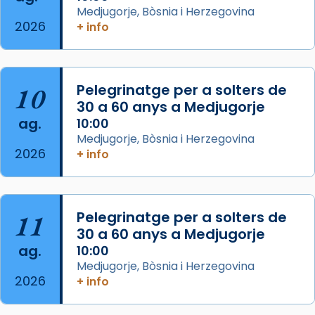
Medjugorje, Bòsnia i Herzegovina
col·laboradors, a la Catedral de Barcelona.
2026
+ info
L’arquebisbe de Barcelona, el cardenal Joan
Josep Omella, ha presidit la missa i l’ha
concelebrat el bisbe auxiliar de Barcelona,
10
Pelegrinatge per a solters de
Mons. David Abadías.
30 a 60 anys a Medjugorje
📸 Dr. G. Simón
ag.
10:00
Medjugorje, Bòsnia i Herzegovina
Photo
2026
+ info
View on Facebook
·
Share
Arquebisbat de Barcelona
11
Pelegrinatge per a solters de
2 weeks ago
30 a 60 anys a Medjugorje
Memòria de les santes Juliana i
ag.
10:00
Semproniana, verges i màrtirs.
Medjugorje, Bòsnia i Herzegovina
2026
+ info
Acompanyant la història de sant Cugat, a
partir de l’Edat Mitjana sorgeix la tradició