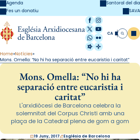
Agenda
Santoral del dia
SAVA
Fes un donatiu
Facebook
Instagram
X / Twitter
YouTube
CA
Me
Cerca
WhatsApp
Flickr
Radio Estel
Catalunya Cristi
Home
Notícies
Mons. Omella: “No hi ha separació entre eucaristia i caritat”
Mons. Omella: “No hi ha
separació entre eucaristia i
caritat”
L'arxidiòcesi de Barcelona celebra la
solemnitat del Corpus Christi amb una
plaça de la Catedral plena de gom a gom
19 Juny, 2017
Església de Barcelona