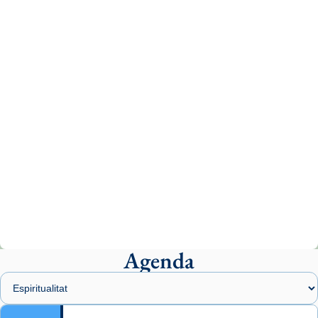
tican News 👇
News
www.vaticannews.va/es/iglesia/news/2026-
07/carmina-historia-depresion-papa-viaje-
espana-testimoni...
Photo
View on Facebook
·
Share
Arquebisbat de Barcelona
1 week ago
«Avui les santes Juliana i Semproniana ens
ajuden a alçar la mirada»
Mons. Sergi Gordo, bisbe de Tortosa, ha
presidit aquest 27 de juliol la missa de Les
Agenda
Santes de Mataró.
🔗
tinyurl.com/cvu5jmbk