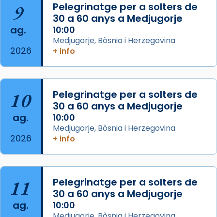
📸 J. Merino
9
Pelegrinatge per a solters de
30 a 60 anys a Medjugorje
Photo
ag.
10:00
View on Facebook
·
Share
Medjugorje, Bòsnia i Herzegovina
2026
+ info
Arquebisbat de Barcelona
is at Catedral
de Barcelona.
2 weeks ago
Aquest dilluns, 27 de juliol, ha tingut lloc la
10
Pelegrinatge per a solters de
missa d’acció de gràcies en agraïment al
30 a 60 anys a Medjugorje
ag.
comitè organitzador de la visita apostòlica
10:00
Medjugorje, Bòsnia i Herzegovina
del Sant Pare Lleó XIV a Barcelona, i als
2026
+ info
col·laboradors, a la Catedral de Barcelona.
L’arquebisbe de Barcelona, el cardenal Joan
Josep Omella, ha presidit la missa i l’ha
11
Pelegrinatge per a solters de
concelebrat el bisbe auxiliar de Barcelona,
30 a 60 anys a Medjugorje
Mons. David Abadías.
ag.
10:00
📸 Dr. G. Simón
Medjugorje, Bòsnia i Herzegovina