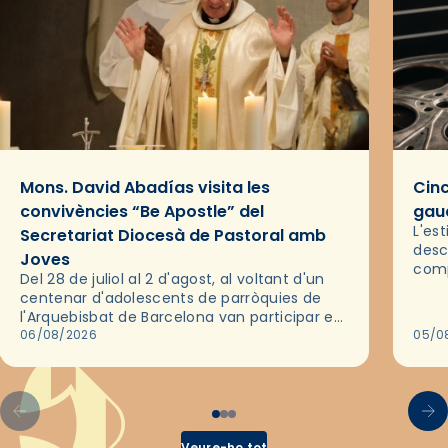
Mons. David Abadías visita les
Cinc
convivències “Be Apostle” del
gaud
L'es
Secretariat Diocesà de Pastoral amb
desc
Joves
comp
Del 28 de juliol al 2 d'agost, al voltant d'un
deix
centenar d'adolescents de parròquies de
trav
l'Arquebisbat de Barcelona van participar en
les convivències Be Apostle, organitzades
06/08/2026
05/0
pel Secretariat Diocesà de Pastoral amb…
Veure-ho tot