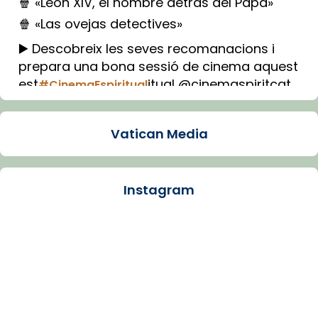
🍿 «León XIV, el hombre detrás del Papa»
🍿 «Las ovejas detectives»
▶️ Descobreix les seves recomanacions i
prepara una bona sessió de cinema aquest
est
itual @cinemaspiritcat
#CinemaEspiritual
Imatge: Generada amb IA (OpenAI)
Video
Vatican Media
View on Facebook
·
Share
Instagram
Arquebisbat de Barcelona
1 week ago
La Carmina va patir depressió. Fa gairebé
dos mesos, a l'Estadi Lluís Companys, la
jove va fer arribar el seu testimoni al papa
Lleó XIV.
Recupera l'entrevista comp
Vatican