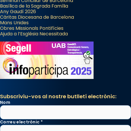
Seminari Conciliar de Barcelona
Basílica de la Sagrada Família
Any Gaudí 2026
Càritas Diocesana de Barcelona
Mans Unides
Obres Missionals Pontifícies
Ajuda a l’Església Necessitada
Subscriviu-vos al nostre butlletí electrònic:
Nom
Correu electrònic
*