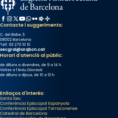
Facebook
Instagram
X / Twitter
YouTube
WhatsApp
Flickr
Radio Estel
Catalunya Cristiana
Contacte i suggeriments:
C. del Bisbe, 5
08002 Barcelona
Telf. 93 270 10 10
secgral@arqbcn.cat
Horari d'atenció al públic:
de dilluns a divendres, de 9 a 14 h.
Visites a l'Arxiu Diocesà:
de dilluns a dijous, de 10 a 13 h.
Enllaços d'interès:
Santa Seu
Conferència Episcopal Espanyola
Conferència Episcopal Tarraconense
Catedral de Barcelona