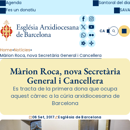
Agenda
Santoral del dia
SAVA
Fes un donatiu
Facebook
Instagram
X / Twitter
YouTube
CA
Me
Cerca
WhatsApp
Flickr
Radio Estel
Catalunya Cristi
Home
Notícies
Màrion Roca, nova Secretària General i Cancellera
Màrion Roca, nova Secretària
General i Cancellera
Es tracta de la primera dona que ocupa
aquest càrrec a la cúria arxidiocesana de
Barcelona
06 Set, 2017
Església de Barcelona