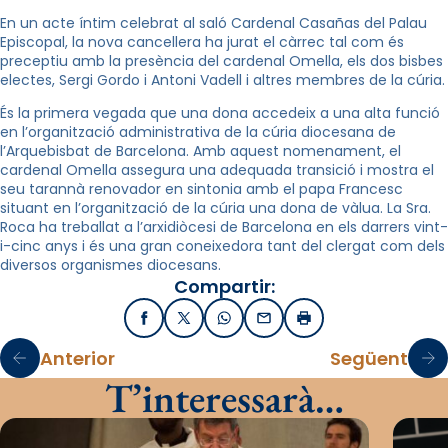
En un acte íntim celebrat al saló Cardenal Casañas del Palau
Episcopal, la nova cancellera ha jurat el càrrec tal com és
preceptiu amb la presència del cardenal Omella, els dos bisbes
electes, Sergi Gordo i Antoni Vadell i altres membres de la cúria.
És la primera vegada que una dona accedeix a una alta funció
en l’organització administrativa de la cúria diocesana de
l’Arquebisbat de Barcelona. Amb aquest nomenament, el
cardenal Omella assegura una adequada transició i mostra el
seu tarannà renovador en sintonia amb el papa Francesc
situant en l’organització de la cúria una dona de vàlua. La Sra.
Roca ha treballat a l’arxidiòcesi de Barcelona en els darrers vint-
i-cinc anys i és una gran coneixedora tant del clergat com dels
diversos organismes diocesans.
Compartir:
Facebook
X / Twitter
WhatsApp
Email
Imprimir
Anterior
Següent
T’interessarà…