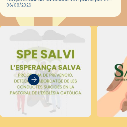
les convivències Be Apostle, organitzades pel
06/08/2026
Secretariat Diocesà de Pastoral amb…