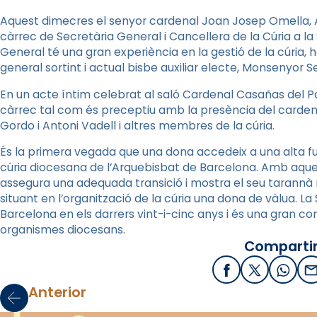
Aquest dimecres el senyor cardenal Joan Josep Omella,
càrrec de Secretària General i Cancellera de la Cúria a l
General té una gran experiència en la gestió de la cúria, 
general sortint i actual bisbe auxiliar electe, Monsenyor S
En un acte íntim celebrat al saló Cardenal Casañas del Pa
càrrec tal com és preceptiu amb la presència del cardena
Gordo i Antoni Vadell i altres membres de la cúria.
És la primera vegada que una dona accedeix a una alta fun
cúria diocesana de l’Arquebisbat de Barcelona. Amb aq
assegura una adequada transició i mostra el seu tarannà
situant en l’organització de la cúria una dona de vàlua. La 
Barcelona en els darrers vint-i-cinc anys i és una gran c
organismes diocesans.
Compartir
Facebook
X / Twitter
What
E
Anterior