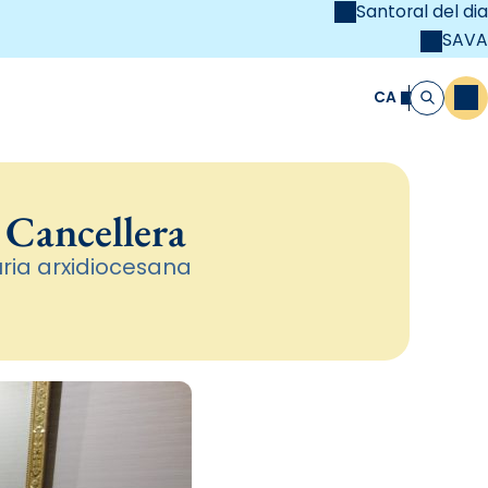
Santoral del dia
SAVA
el
unya Cristiana
CA
M
Cerca
 Cancellera
ria arxidiocesana