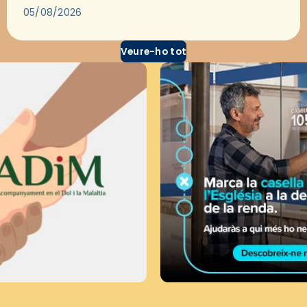
través del cinema, reflexionar sobre les…
05/08/2026
Veure-ho tot