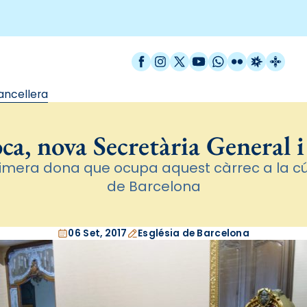
Facebook
Instagram
X / Twitter
YouTube
WhatsApp
Flickr
Radio Est
Catal
ancellera
a, nova Secretària General i
primera dona que ocupa aquest càrrec a la cú
de Barcelona
06 Set, 2017
Església de Barcelona