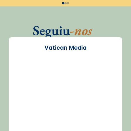
Seguiu
-nos
Vatican Media