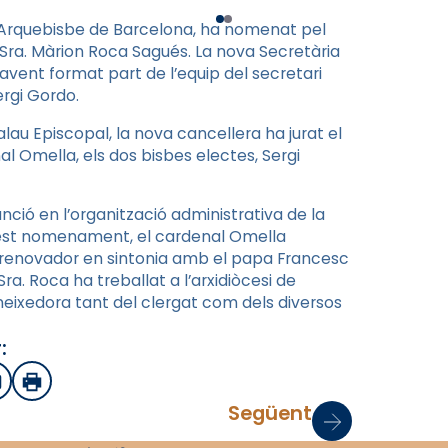
 Arquebisbe de Barcelona, ha nomenat pel
a Sra. Màrion Roca Sagués. La nova Secretària
havent format part de l’equip del secretari
ergi Gordo.
lau Episcopal, la nova cancellera ha jurat el
l Omella, els dos bisbes electes, Sergi
ció en l’organització administrativa de la
uest nomenament, el cardenal Omella
 renovador en sintonia amb el papa Francesc
Sra. Roca ha treballat a l’arxidiòcesi de
oneixedora tant del clergat com dels diversos
:
sApp
mail
Imprimir
Següent