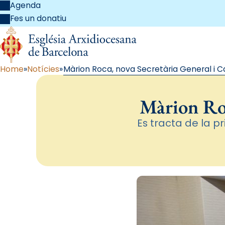
Agenda
Fes un donatiu
Home
Notícies
Màrion Roca, nova Secretària General i C
Màrion Roc
Es tracta de la 