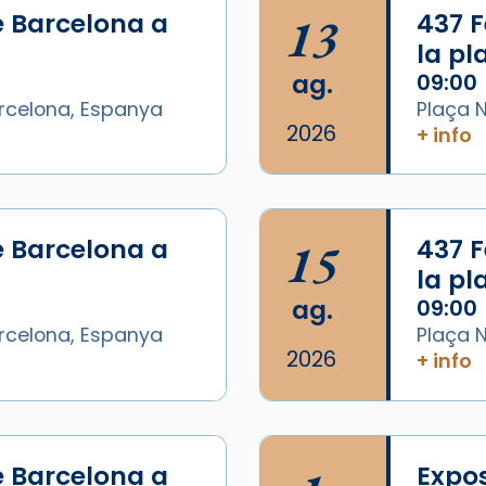
e Barcelona a
13
437 F
la p
ag.
09:00
arcelona, Espanya
Plaça N
2026
+ info
e Barcelona a
15
437 F
la p
ag.
09:00
arcelona, Espanya
Plaça N
2026
+ info
e Barcelona a
Expos