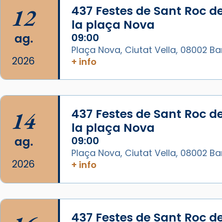
🔗
tinyurl.com/cvu5jmbk
12
437 Festes de Sant Roc d
📸 J. Merino
la plaça Nova
Photo
ag.
09:00
Plaça Nova, Ciutat Vella, 08002 B
View on Facebook
·
Share
2026
+ info
Arquebisbat de Barcelona
is at
Catedral de Barcelona.
1 week ago
14
437 Festes de Sant Roc d
Aquest dilluns, 27 de juliol, ha
la plaça Nova
tingut lloc la missa d’acció de
ag.
09:00
gràcies en agraïment al comitè
Plaça Nova, Ciutat Vella, 08002 B
organitzador de la visita
2026
+ info
apostòlica del Sant Pare Lleó XIV
a Barcelona, i als col·laboradors,
a la Catedral de Barcelona.
L’arquebisbe de Barcelona, el
437 Festes de Sant Roc d