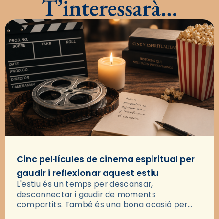
T’interessarà…
Cinc pel·lícules de cinema espiritual per
gaudir i reflexionar aquest estiu
L'estiu és un temps per descansar,
desconnectar i gaudir de moments
compartits. També és una bona ocasió per
deixar-se portar per una bona història i, a