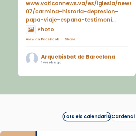
www.vaticannews.va/es/iglesia/news
07/carmina-historia-depresion-
papa-viaje-espana-testimoni...
Photo
View on Facebook
·
Share
Arquebisbat de Barcelona
1 week ago
«Avui les santes Juliana i
Semproniana ens ajuden a alçar
la mirada»
Mons. Sergi Gordo, bisbe de
Tortosa, ha presidit aquest 27 de
juliol la missa de Les Santes de
Tots els calendaris
Cardenal
Mataró.