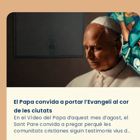
El Papa convida a portar l’Evangeli al cor
de les ciutats
En el Vídeo del Papa d’aquest mes d’agost, el
Sant Pare convida a pregar perquè les
comunitats cristianes siguin testimonis vius de
l’Evangeli enmig de les ciutats. A través d’una