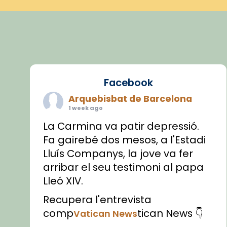
Facebook
Arquebisbat de Barcelona
1 week ago
La Carmina va patir depressió.
Fa gairebé dos mesos, a l'Estadi
Lluís Companys, la jove va fer
arribar el seu testimoni al papa
Lleó XIV.
Recupera l'entrevista
comp
tican News 👇
Vatican News