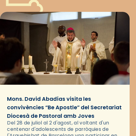
Mons. David Abadías visita les
convivències “Be Apostle” del Secretariat
Diocesà de Pastoral amb Joves
Del 28 de juliol al 2 d'agost, al voltant d'un
centenar d'adolescents de parròquies de
l'Arquebisbat de Barcelona van participar en