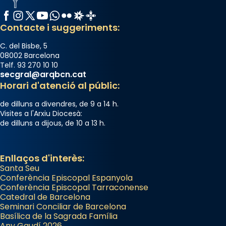
Facebook
Instagram
X / Twitter
YouTube
WhatsApp
Flickr
Radio Estel
Catalunya Cristiana
Contacte i suggeriments:
C. del Bisbe, 5
08002 Barcelona
Telf. 93 270 10 10
secgral@arqbcn.cat
Horari d'atenció al públic:
de dilluns a divendres, de 9 a 14 h.
Visites a l'Arxiu Diocesà:
de dilluns a dijous, de 10 a 13 h.
Enllaços d'interès:
Santa Seu
Conferència Episcopal Espanyola
Conferència Episcopal Tarraconense
Catedral de Barcelona
Seminari Conciliar de Barcelona
Basílica de la Sagrada Família
Any Gaudí 2026