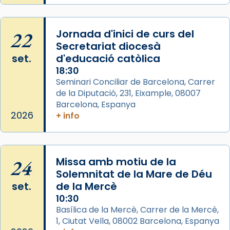
Photo
View on Facebook
·
Share
22
Jornada d'inici de curs del
Secretariat diocesà
Arquebisbat de Barcelona
set.
d'educació catòlica
2 weeks ago
18:30
Seminari Conciliar de Barcelona, Carrer
Memòria de les santes Juliana i
de la Diputació, 231, Eixample, 08007
Semproniana, verges i màrtirs.
Barcelona, Espanya
Acompanyant la història de sant Cugat, a
2026
+ info
partir de l’Edat Mitjana sorgeix la tradició
que les santes Juliana (“relatiu a Júlia”) i
Semproniana (“relatiu a Semprònia =
24
Missa amb motiu de la
eterna”) són deixebles seves. I l’any 1667, el
Solemnitat de la Mare de Déu
frare Joan Gaspar Roig, afirma en una obra
set.
de la Mercè
que les santes són filles de l’antiga Iluro.
10:30
Mataró en reivindicarà les relíquies fins que
Basílica de la Mercè, Carrer de la Mercè,
les aconseguirà el 1772. L’ofici que es canta
1, Ciutat Vella, 08002 Barcelona, Espanya