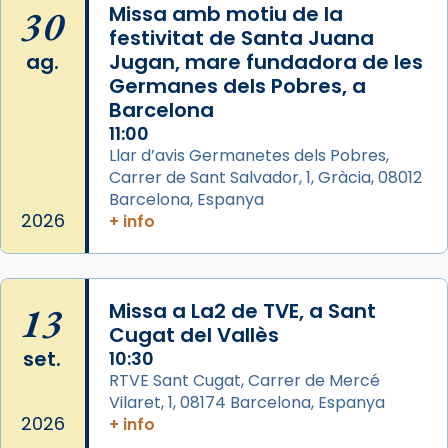
📸 J. Merino
30
Missa amb motiu de la
festivitat de Santa Juana
Photo
ag.
Jugan, mare fundadora de les
View on Facebook
·
Share
Germanes dels Pobres, a
Barcelona
Arquebisbat de Barcelona
is at Catedral
11:00
de Barcelona.
Llar d’avis Germanetes dels Pobres,
2 weeks ago
Carrer de Sant Salvador, 1, Gràcia, 08012
Aquest dilluns, 27 de juliol, ha tingut lloc la
Barcelona, Espanya
missa d’acció de gràcies en agraïment al
2026
+ info
comitè organitzador de la visita apostòlica
del Sant Pare Lleó XIV a Barcelona, i als
col·laboradors, a la Catedral de Barcelona.
13
Missa a La2 de TVE, a Sant
L’arquebisbe de Barcelona, el cardenal Joan
Cugat del Vallès
Josep Omella, ha presidit la missa i l’ha
set.
10:30
concelebrat el bisbe auxiliar de Barcelona,
RTVE Sant Cugat, Carrer de Mercé
Mons. David Abadías.
Vilaret, 1, 08174 Barcelona, Espanya
2026
+ info
📸 Dr. G. Simón