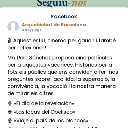
Seguiu
-nos
Facebook
Arquebisbat de Barcelona
4 days ago
🎬 Aquest estiu, cinema per gaudir i també
per reflexionar!
Mn. Peio Sánchez proposa cinc pel·lícules
per a aquestes vacances. Històries per a
tots els públics que ens conviden a fer-nos
preguntes sobre l'acollida, la superació, la
convivència, la vocació i la nostra manera
de mirar els altres.
🍿 «El día de la revelación»
🍿 «Las locas del Obelisco»
🍿 «Viaje al país de los blancos»