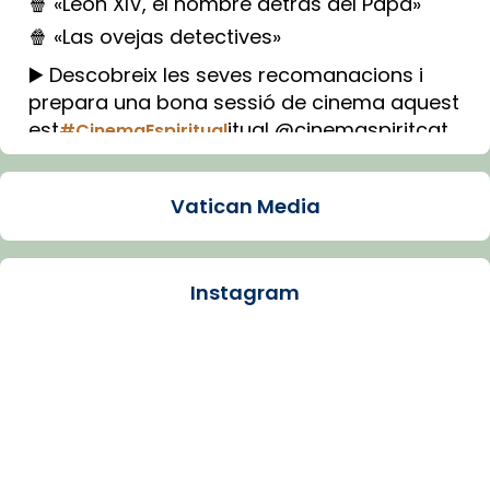
🍿 «León XIV, el hombre detrás del Papa»
🍿 «Las ovejas detectives»
▶️ Descobreix les seves recomanacions i
prepara una bona sessió de cinema aquest
est
itual @cinemaspiritcat
#CinemaEspiritual
Imatge: Generada amb IA (OpenAI)
Video
Vatican Media
View on Facebook
·
Share
Instagram
Arquebisbat de Barcelona
1 week ago
La Carmina va patir depressió. Fa gairebé
dos mesos, a l'Estadi Lluís Companys, la
jove va fer arribar el seu testimoni al papa
Lleó XIV.
Recupera l'entrevista comp
Vatican