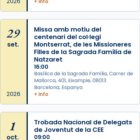
a la “Missa de les Santes” (“Missa de
2026
+ info
Glòria”) fou composta el 1848 per Mn.
Manuel Blanch, amb aire d’òpera
italianitzant; s’interpreta per privilegi
29
Missa amb motiu del
pontifici, amb orquestra i cor, i té una
centenari del col·legi
duració aproximada de tres hores. Després,
set.
Montserrat, de les Missioneres
processó (recuperada el 1972) al voltant
Filles de la Sagrada Família de
del temple amb les relíquies de les santes.
Natzaret
Des de 1985 hi participa també un grup de
16:00
diablesses amb música i ball propis. Festa
Basílica de la Sagrada Família, Carrer de
gran a Mataró.
Mallorca, 401, Eixample, 08013
Barcelona, Espanya
«Si vols saber què és calor, ves per les
2026
+ info
Santes a Mataró»🥵.
Photo
View on Facebook
·
Share
1
Trobada Nacional de Delegats
de Joventut de la CEE
oct.
09:00