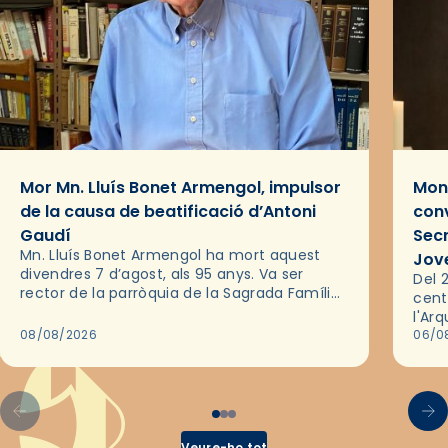
Mor Mn. Lluís Bonet Armengol, impulsor
Mons
de la causa de beatificació d’Antoni
conv
Gaudí
Sec
Mn. Lluís Bonet Armengol ha mort aquest
Jov
divendres 7 d’agost, als 95 anys. Va ser
Del 2
rector de la parròquia de la Sagrada Família
cent
de Barcelona durant 25 anys, entre 1993 i
l'Ar
2018,…
08/08/2026
les 
06/0
pel 
Veure-ho tot