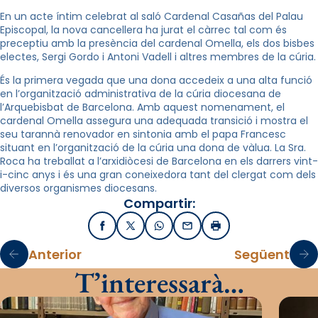
En un acte íntim celebrat al saló Cardenal Casañas del Palau
Episcopal, la nova cancellera ha jurat el càrrec tal com és
preceptiu amb la presència del cardenal Omella, els dos bisbes
electes, Sergi Gordo i Antoni Vadell i altres membres de la cúria.
És la primera vegada que una dona accedeix a una alta funció
en l’organització administrativa de la cúria diocesana de
l’Arquebisbat de Barcelona. Amb aquest nomenament, el
cardenal Omella assegura una adequada transició i mostra el
seu tarannà renovador en sintonia amb el papa Francesc
situant en l’organització de la cúria una dona de vàlua. La Sra.
Roca ha treballat a l’arxidiòcesi de Barcelona en els darrers vint-
i-cinc anys i és una gran coneixedora tant del clergat com dels
diversos organismes diocesans.
Compartir:
Facebook
X / Twitter
WhatsApp
Email
Imprimir
Anterior
Següent
T’interessarà…