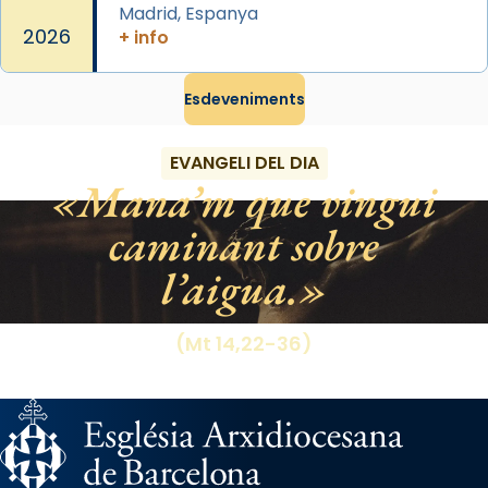
Madrid, Espanya
2026
+ info
Esdeveniments
EVANGELI DEL DIA
Mana’m que vingui
caminant sobre
l’aigua.
(Mt 14,22-36)