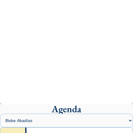
tican News 👇
News
www.vaticannews.va/es/iglesia/news/2026-
07/carmina-historia-depresion-papa-viaje-
espana-testimoni...
Photo
View on Facebook
·
Share
Arquebisbat de Barcelona
2 weeks ago
«Avui les santes Juliana i Semproniana ens
ajuden a alçar la mirada»
Mons. Sergi Gordo, bisbe de Tortosa, ha
presidit aquest 27 de juliol la missa de Les
Agenda
Santes de Mataró.
🔗
tinyurl.com/cvu5jmbk