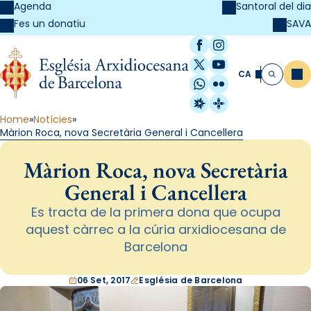
Agenda
Santoral del dia
SAVA
Fes un donatiu
Facebook
Instagram
X / Twitter
YouTube
CA
Me
Cerca
WhatsApp
Flickr
Radio Estel
Catalunya Cristi
Home
Notícies
Màrion Roca, nova Secretària General i Cancellera
Màrion Roca, nova Secretària
General i Cancellera
Es tracta de la primera dona que ocupa
aquest càrrec a la cúria arxidiocesana de
Barcelona
06 Set, 2017
Església de Barcelona