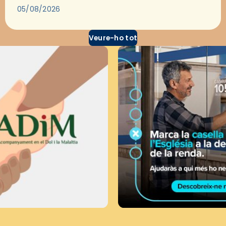
través del cinema, reflexionar sobre les…
05/08/2026
Veure-ho tot