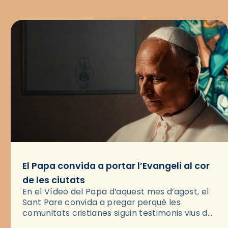
El Papa convida a portar l’Evangeli al cor
de les ciutats
En el Vídeo del Papa d’aquest mes d’agost, el
Sant Pare convida a pregar perquè les
comunitats cristianes siguin testimonis vius de
l’Evangeli enmig de les ciutats. A través d’una