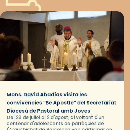
Mons. David Abadías visita les
convivències “Be Apostle” del Secretariat
Diocesà de Pastoral amb Joves
Del 28 de juliol al 2 d'agost, al voltant d'un
centenar d'adolescents de parròquies de
l'Arquebisbat de Barcelona van participar en