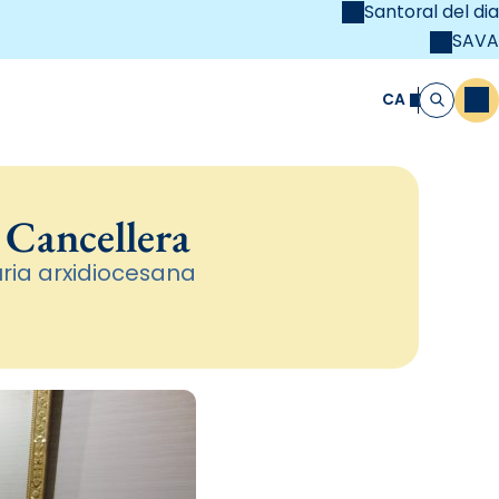
Santoral del dia
SAVA
el
unya Cristiana
CA
M
Cerca
 Cancellera
ria arxidiocesana