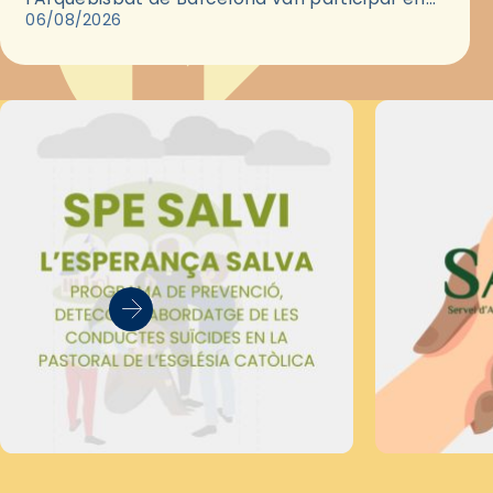
les convivències Be Apostle, organitzades pel
06/08/2026
Secretariat Diocesà de Pastoral amb…