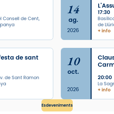
14
L'As
17:30
l Consell de Cent,
Basílic
ag.
Espanya
de Llúr
2026
+ info
festa de sant
10
Claus
Carme
oct.
20:00
v. de Sant Ramon
nya
La Sag
2026
+ info
Esdeveniments