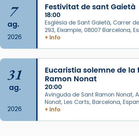
🔗
tinyurl.com/cvu5jmbk
7
Festivitat de sant Gaietà
📸 J. Merino
18:00
Photo
Església de Sant Gaietà, Carrer de
ag.
293, Eixample, 08007 Barcelona, 
View on Facebook
·
Share
2026
+ info
Arquebisbat de Barcelona
is at
Catedral de Barcelona.
1 week ago
31
Eucaristia solemne de la 
Aquest dilluns, 27 de juliol, ha
Ramon Nonat
tingut lloc la missa d’acció de
ag.
20:00
gràcies en agraïment al comitè
Avinguda de Sant Ramon Nonat, A
organitzador de la visita
Nonat, Les Corts, Barcelona, Espa
apostòlica del Sant Pare Lleó XIV
2026
+ info
a Barcelona, i als col·laboradors,
a la Catedral de Barcelona.
L’arquebisbe de Barcelona, el