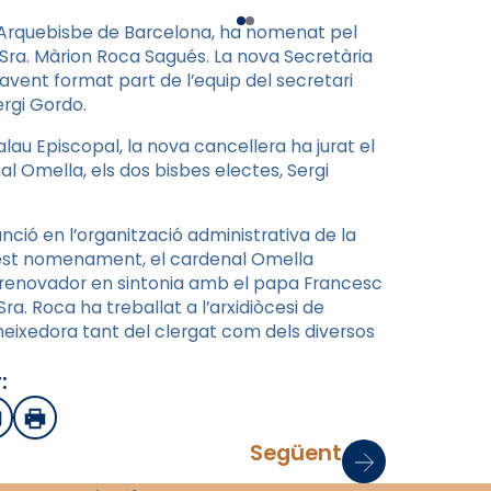
 Arquebisbe de Barcelona, ha nomenat pel
a Sra. Màrion Roca Sagués. La nova Secretària
havent format part de l’equip del secretari
ergi Gordo.
lau Episcopal, la nova cancellera ha jurat el
l Omella, els dos bisbes electes, Sergi
ció en l’organització administrativa de la
uest nomenament, el cardenal Omella
 renovador en sintonia amb el papa Francesc
Sra. Roca ha treballat a l’arxidiòcesi de
oneixedora tant del clergat com dels diversos
:
sApp
mail
Imprimir
Següent