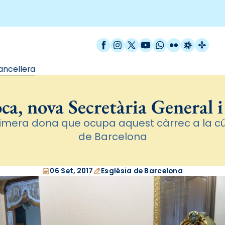
Facebook
Instagram
X / Twitter
YouTube
WhatsApp
Flickr
Radio Est
Catal
ancellera
a, nova Secretària General i
primera dona que ocupa aquest càrrec a la cú
de Barcelona
06 Set, 2017
Església de Barcelona