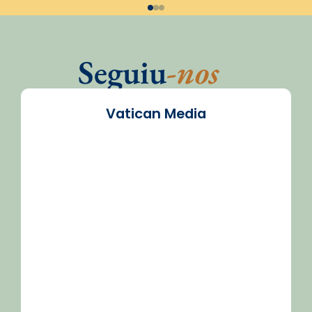
Seguiu
-nos
Vatican Media