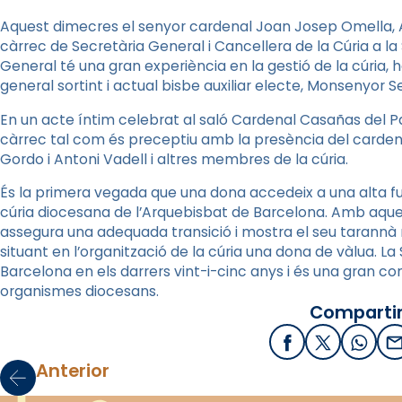
Aquest dimecres el senyor cardenal Joan Josep Omella,
càrrec de Secretària General i Cancellera de la Cúria a l
General té una gran experiència en la gestió de la cúria, 
general sortint i actual bisbe auxiliar electe, Monsenyor S
En un acte íntim celebrat al saló Cardenal Casañas del Pa
càrrec tal com és preceptiu amb la presència del cardena
Gordo i Antoni Vadell i altres membres de la cúria.
És la primera vegada que una dona accedeix a una alta fun
cúria diocesana de l’Arquebisbat de Barcelona. Amb aq
assegura una adequada transició i mostra el seu tarannà
situant en l’organització de la cúria una dona de vàlua. La 
Barcelona en els darrers vint-i-cinc anys i és una gran c
organismes diocesans.
Compartir
Facebook
X / Twitter
What
E
Anterior