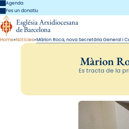
Agenda
Fes un donatiu
Home
Notícies
Màrion Roca, nova Secretària General i C
Màrion Roc
Es tracta de la 