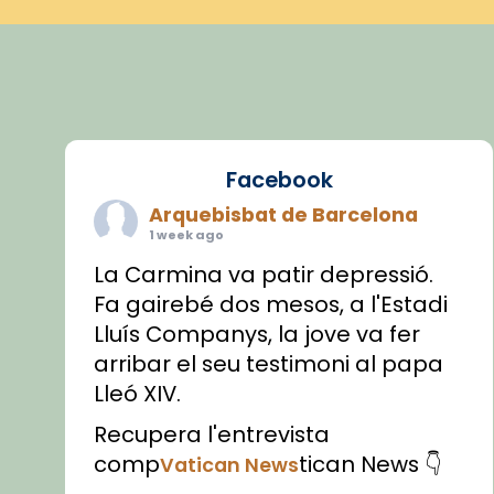
Facebook
Arquebisbat de Barcelona
1 week ago
La Carmina va patir depressió.
Fa gairebé dos mesos, a l'Estadi
Lluís Companys, la jove va fer
arribar el seu testimoni al papa
Lleó XIV.
Recupera l'entrevista
comp
tican News 👇
Vatican News