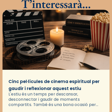
T’interessarà…
Cinc pel·lícules de cinema espiritual per
gaudir i reflexionar aquest estiu
L'estiu és un temps per descansar,
desconnectar i gaudir de moments
compartits. També és una bona ocasió per
deixar-se portar per una bona història i, a