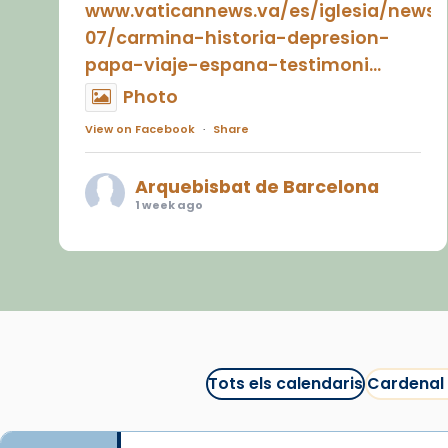
www.vaticannews.va/es/iglesia/news
07/carmina-historia-depresion-
papa-viaje-espana-testimoni...
Photo
View on Facebook
·
Share
Arquebisbat de Barcelona
1 week ago
«Avui les santes Juliana i
Semproniana ens ajuden a alçar
la mirada»
Mons. Sergi Gordo, bisbe de
Tortosa, ha presidit aquest 27 de
juliol la missa de Les Santes de
Tots els calendaris
Cardenal
Mataró.