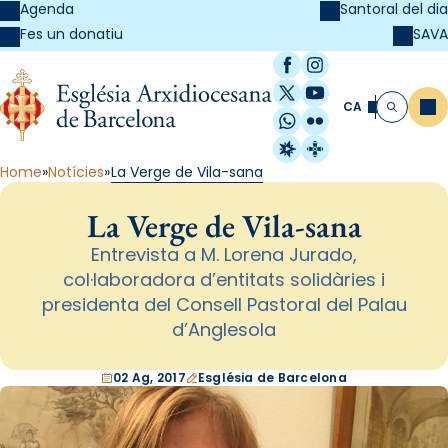
Agenda
Santoral del dia
SAVA
Fes un donatiu
Facebook
Instagram
X / Twitter
YouTube
CA
Me
Cerca
WhatsApp
Flickr
Radio Estel
Catalunya Cristi
Home
Notícies
La Verge de Vila-sana
La Verge de Vila-sana
Entrevista a M. Lorena Jurado,
col·laboradora d’entitats solidàries i
presidenta del Consell Pastoral del Palau
d’Anglesola
02 Ag, 2017
Església de Barcelona