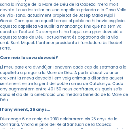
sana la imatge de la Mare de Déu de la Cabeza. N’era molt
devota. La va instal·lar en una capelleta privada a la Casa Vella
de Vila-sana, actualment propietat de Josep Maria Pujol i
Gorné. Com que en aquell temps al poble no hi havia església,
aquesta capelleta va suplir la mancança fins que no se’n va
construir l’actual. De sempre hi ha hagut una gran devoció a
aquesta Mare de Déu i actualment és copatrona de la vila,
amb Sant Miquel. L’anterior presidenta i fundadora és l’Isabel
Farré.
Com neix la seva devoció?
El meu pare era d’Andújar i anàvem cada cap de setmana a la
capelleta a pregar a la Mare de Déu. A partir d’aquí va anar
creixent la meva devoció i em vaig animar a difondre aquest
sentiment entre la gent del poble i arreu de Catalunya. Cada
any augmentem entre 40 i 50 nous confrares, als quals se’ls
dona el dia de la celebració una medalla beneïda de la Mare de
Déu.
I l’any vinent, 25 anys…
Diumenge 6 de maig de 2018 celebrarem els 25 anys de la
Confraria. Vindrà el prior del Reial Santuari de la Cabeza