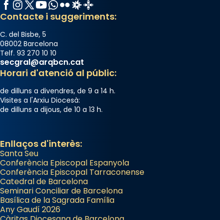
Facebook
Instagram
X / Twitter
YouTube
WhatsApp
Flickr
Radio Estel
Catalunya Cristiana
Contacte i suggeriments:
C. del Bisbe, 5
08002 Barcelona
Telf. 93 270 10 10
secgral@arqbcn.cat
Horari d'atenció al públic:
de dilluns a divendres, de 9 a 14 h.
Visites a l'Arxiu Diocesà:
de dilluns a dijous, de 10 a 13 h.
Enllaços d'interès:
Santa Seu
Conferència Episcopal Espanyola
Conferència Episcopal Tarraconense
Catedral de Barcelona
Seminari Conciliar de Barcelona
Basílica de la Sagrada Família
Any Gaudí 2026
Càritas Diocesana de Barcelona