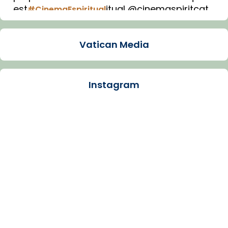
est
itual @cinemaspiritcat
#CinemaEspiritual
Imatge: Generada amb IA (OpenAI)
Video
Vatican Media
View on Facebook
·
Share
Instagram
Arquebisbat de Barcelona
1 week ago
La Carmina va patir depressió. Fa gairebé
dos mesos, a l'Estadi Lluís Companys, la
jove va fer arribar el seu testimoni al papa
Lleó XIV.
Recupera l'entrevista comp
Vatican
tican News 👇
News
www.vaticannews.va/es/iglesia/news/2026-
07/carmina-historia-depresion-papa-viaje-
espana-testimoni...