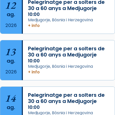
12
Pelegrinatge per a solters de
Arquebisbat de Barcelona
2 weeks ago
30 a 60 anys a Medjugorje
ag.
10:00
Memòria de les santes Juliana i
Medjugorje, Bòsnia i Herzegovina
Semproniana, verges i màrtirs.
2026
+ info
Acompanyant la història de sant Cugat, a
partir de l’Edat Mitjana sorgeix la tradició
que les santes Juliana (“relatiu a Júlia”) i
13
Pelegrinatge per a solters de
Semproniana (“relatiu a Semprònia =
30 a 60 anys a Medjugorje
eterna”) són deixebles seves. I l’any 1667, el
ag.
10:00
frare Joan Gaspar Roig, afirma en una obra
Medjugorje, Bòsnia i Herzegovina
que les santes són filles de l’antiga Iluro.
2026
+ info
Mataró en reivindicarà les relíquies fins que
les aconseguirà el 1772. L’ofici que es canta
a la “Missa de les Santes” (“Missa de
14
Pelegrinatge per a solters de
Glòria”) fou composta el 1848 per Mn.
30 a 60 anys a Medjugorje
Manuel Blanch, amb aire d’òpera
ag.
10:00
italianitzant; s’interpreta per privilegi
Medjugorje, Bòsnia i Herzegovina
pontifici, amb orquestra i cor, i té una