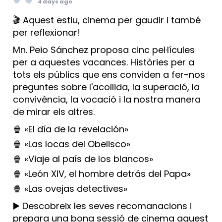
4 days ago
🎬 Aquest estiu, cinema per gaudir i també
per reflexionar!
Mn. Peio Sánchez proposa cinc pel·lícules
per a aquestes vacances. Històries per a
tots els públics que ens conviden a fer-nos
preguntes sobre l'acollida, la superació, la
convivència, la vocació i la nostra manera
de mirar els altres.
🍿 «El día de la revelación»
🍿 «Las locas del Obelisco»
🍿 «Viaje al país de los blancos»
🍿 «León XIV, el hombre detrás del Papa»
🍿 «Las ovejas detectives»
▶️ Descobreix les seves recomanacions i
prepara una bona sessió de cinema aquest