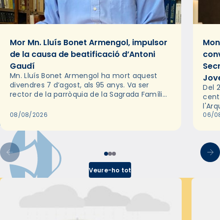
Mor Mn. Lluís Bonet Armengol, impulsor
Mons
de la causa de beatificació d’Antoni
conv
Gaudí
Sec
Mn. Lluís Bonet Armengol ha mort aquest
Jov
divendres 7 d’agost, als 95 anys. Va ser
Del 2
rector de la parròquia de la Sagrada Família
cent
de Barcelona durant 25 anys, entre 1993 i
l'Ar
2018,…
08/08/2026
les 
06/0
pel 
Veure-ho tot