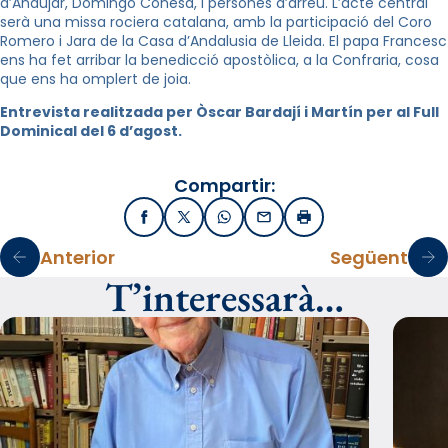
d’Andújar, Domingo Conesa, i persones d’arreu. L’acte central
serà una missa rociera catalana, amb la participació del Coro
Romero i Jara de la Casa d’Andalusia de Lleida. El papa Francesc
ens ha fet arribar la benedicció apostòlica, a la Confraria, cosa
que ens ha omplert de joia.
Entrevista realitzada per Òscar Bardají i Martín per al Full
Dominical del 6 d’agost.
Compartir:
Facebook
X / Twitter
WhatsApp
Email
Imprimir
Anterior
Següent
T’interessarà…