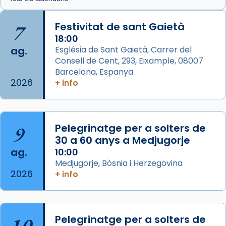
🔗
tinyurl.com/cvu5jmbk
📸 J. Merino
7
Festivitat de sant Gaietà
18:00
Photo
ag.
Església de Sant Gaietà, Carrer del
View on Facebook
·
Share
Consell de Cent, 293, Eixample, 08007
Barcelona, Espanya
2026
Arquebisbat de Barcelona
+ info
is at Catedral
de Barcelona.
2 weeks ago
Aquest dilluns, 27 de juliol, ha tingut lloc la
9
Pelegrinatge per a solters de
missa d’acció de gràcies en agraïment al
30 a 60 anys a Medjugorje
comitè organitzador de la visita apostòlica
ag.
10:00
del Sant Pare Lleó XIV a Barcelona, i als
Medjugorje, Bòsnia i Herzegovina
col·laboradors, a la Catedral de Barcelona.
2026
+ info
L’arquebisbe de Barcelona, el cardenal Joan
Josep Omella, ha presidit la missa i l’ha
concelebrat el bisbe auxiliar de Barcelona,
10
Pelegrinatge per a solters de
Mons. David Abadías.