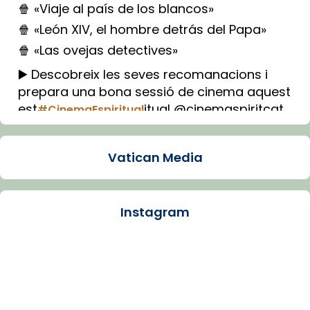
🍿 «Viaje al país de los blancos»
🍿 «León XIV, el hombre detrás del Papa»
🍿 «Las ovejas detectives»
▶️ Descobreix les seves recomanacions i
prepara una bona sessió de cinema aquest
est
itual @cinemaspiritcat
#CinemaEspiritual
Imatge: Generada amb IA (OpenAI)
Video
Vatican Media
View on Facebook
·
Share
Instagram
Arquebisbat de Barcelona
1 week ago
La Carmina va patir depressió. Fa gairebé
dos mesos, a l'Estadi Lluís Companys, la
jove va fer arribar el seu testimoni al papa
Lleó XIV.