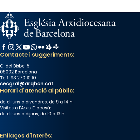
Facebook
Instagram
X / Twitter
YouTube
WhatsApp
Flickr
Radio Estel
Catalunya Cristiana
Contacte i suggeriments:
C. del Bisbe, 5
08002 Barcelona
Telf. 93 270 10 10
secgral@arqbcn.cat
Horari d'atenció al públic:
de dilluns a divendres, de 9 a 14 h.
Visites a l'Arxiu Diocesà:
de dilluns a dijous, de 10 a 13 h.
Enllaços d'interès: