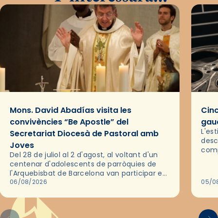
Mons. David Abadías visita les
Cinc
convivències “Be Apostle” del
gaud
L'es
Secretariat Diocesà de Pastoral amb
desc
Joves
comp
Del 28 de juliol al 2 d'agost, al voltant d'un
deix
centenar d'adolescents de parròquies de
trav
l'Arquebisbat de Barcelona van participar en
les convivències Be Apostle, organitzades
06/08/2026
05/0
pel Secretariat Diocesà de Pastoral amb…