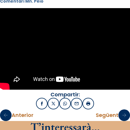
Comentari Mn. Peio
Compartir:
Facebook
X / Twitter
WhatsApp
Email
Imprimir
Anterior
Següent
T’interessarà…