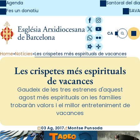
Agenda
Santoral del dia
SAVA
Fes un donatiu
Facebook
Instagram
X / Twitter
YouTube
CA
Me
Cerca
WhatsApp
Flickr
Radio Estel
Catalunya Cristi
Home
Notícies
Les crispetes més espirituals de vacances
Les crispetes més espirituals
de vacances
Gaudeix de les tres estrenes d'aquest
agost més espirituals on les famílies
trobaràn valors i el millor entreteniment de
vacances
03 Ag, 2017
Montse Punsoda