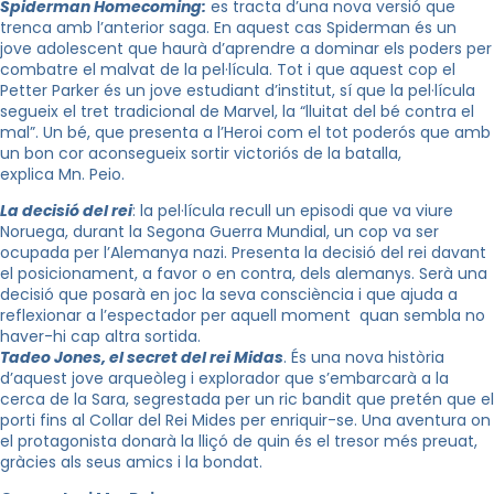
Spiderman
Homecoming
:
es tracta d’una nova versió que
trenca amb l’anterior saga. En aquest cas Spiderman és un
jove adolescent que haurà d’aprendre a dominar els poders per
combatre el malvat de la pel·lícula. Tot i que aquest cop el
Petter Parker és un jove estudiant d’i
nstitut
, sí que la pel·lícula
segueix el tret tradicional de
Marvel
, la “lluitat del bé contra el
mal”. Un bé, que presenta a l’Heroi com el tot poderós que amb
un bon cor aconsegueix sortir victoriós de la batalla,
explica
Mn
.
Peio
.
La decisió del rei
: la pel·lícula recull un episodi que va viure
Noruega, durant la Segona Guerra Mundial, un cop va ser
ocupada per l’Alemanya nazi. Presenta la decisió del rei davant
el posicionament, a favor o en contra, dels alemanys. Serà una
decisió que posarà en joc la seva consciència i que ajuda a
reflexionar a l’espectador per aquell moment quan sembla no
haver-hi cap altra sortida.
Tadeo
Jones
, el secret del rei
Midas
. És una nova història
d’aquest jove arqueòleg i explorador que s’embarcarà a la
cerca de la Sara, segrestada per un ric bandit que pretén que el
porti fins al Collar del Rei Mides per enriquir-se. Una aventura on
el protagonista donarà la lliçó de quin és el tresor més preuat,
gràcies als seus amics i la bondat.