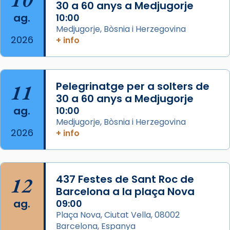
30 a 60 anys a Medjugorje
📸 Dr. G. Simón
ag.
10:00
Medjugorje, Bòsnia i Herzegovina
Photo
2026
+ info
View on Facebook
·
Share
Arquebisbat de Barcelona
11
Pelegrinatge per a solters de
2 weeks ago
30 a 60 anys a Medjugorje
Memòria de les santes Juliana i
ag.
10:00
Semproniana, verges i màrtirs.
Medjugorje, Bòsnia i Herzegovina
2026
+ info
Acompanyant la història de sant Cugat, a
partir de l’Edat Mitjana sorgeix la tradició
que les santes Juliana (“relatiu a Júlia”) i
Semproniana (“relatiu a Semprònia =
12
437 Festes de Sant Roc de
eterna”) són deixebles seves. I l’any 1667, el
Barcelona a la plaça Nova
frare Joan Gaspar Roig, afirma en una obra
ag.
09:00
que les santes són filles de l’antiga Iluro.
Plaça Nova, Ciutat Vella, 08002
Mataró en reivindicarà les relíquies fins que
Barcelona, Espanya