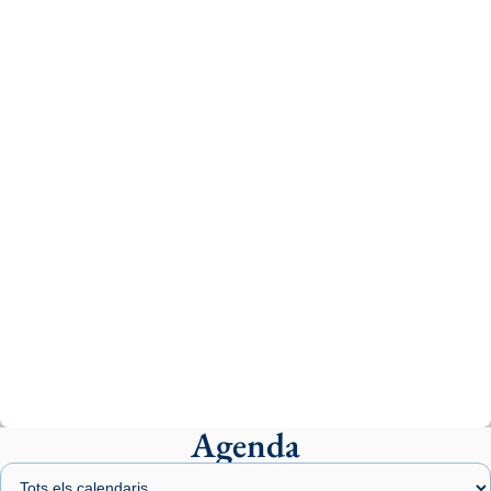
Recupera l'entrevista comp
Vatican
tican News 👇
News
www.vaticannews.va/es/iglesia/news/2026-
07/carmina-historia-depresion-papa-viaje-
espana-testimoni...
Photo
View on Facebook
·
Share
Arquebisbat de Barcelona
1 week ago
«Avui les santes Juliana i Semproniana ens
ajuden a alçar la mirada»
Mons. Sergi Gordo, bisbe de Tortosa, ha
presidit aquest 27 de juliol la missa de Les
Agenda
Santes de Mataró.