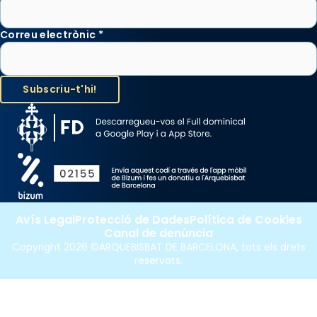
Correu electrònic
*
Avís Legal
Protecció de Dades
Política de Cookies
Canal de denúncia
Copyright 2026 ©ARQUEBISBAT DE BARCELONA, tots els drets
reservats.