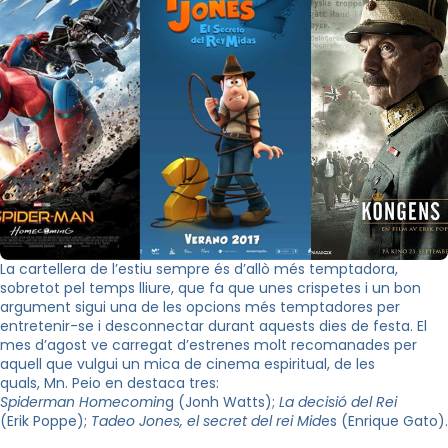
La cartellera de l’estiu sempre és d’allò més temptadora,
sobretot pel temps lliure, que fa que unes crispetes i un bon
argument sigui una de les opcions més temptadores per
entretenir-se i desconnectar durant aquests dies de festa. El
mes d’agost ve carregat d’estrenes molt recomanades per
aquell que vulgui un mica de cinema espiritual, de les
quals,
Mn
.
Peio
en destaca tres:
Spiderman
Homecomin
g
(
Jonh
Watts);
La decisió del Rei
(
Erik
Poppe
);
Tadeo
Jones
, el secret del rei Mid
es (
Enrique
Gato
).