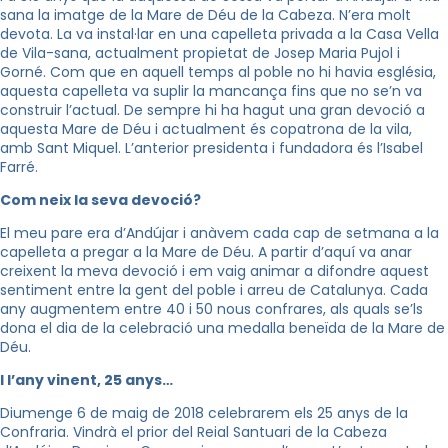
sana la imatge de la Mare de Déu de la Cabeza. N’era molt
devota. La va instal·lar en una capelleta privada a la Casa Vella
de Vila-sana, actualment propietat de Josep Maria Pujol i
Gorné. Com que en aquell temps al poble no hi havia església,
aquesta capelleta va suplir la mancança fins que no se’n va
construir l’actual. De sempre hi ha hagut una gran devoció a
aquesta Mare de Déu i actualment és copatrona de la vila,
amb Sant Miquel. L’anterior presidenta i fundadora és l’Isabel
Farré.
Com neix la seva devoció?
El meu pare era d’Andújar i anàvem cada cap de setmana a la
capelleta a pregar a la Mare de Déu. A partir d’aquí va anar
creixent la meva devoció i em vaig animar a difondre aquest
sentiment entre la gent del poble i arreu de Catalunya. Cada
any augmentem entre 40 i 50 nous confrares, als quals se’ls
dona el dia de la celebració una medalla beneïda de la Mare de
Déu.
I l’any vinent, 25 anys…
Diumenge 6 de maig de 2018 celebrarem els 25 anys de la
Confraria. Vindrà el prior del Reial Santuari de la Cabeza