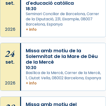
set.
d'educació catòlica
Santes a Mataró»🥵.
18:30
Photo
Seminari Conciliar de Barcelona, Carrer
de la Diputació, 231, Eixample, 08007
View on Facebook
·
Share
Barcelona, Espanya
2026
+ info
Arquebisbat de Barcelona
2 weeks ago
Jaume, fill de Zebedeu, és juntament amb el
24
Missa amb motiu de la
seu germà Joan i Pere un dels que
Solemnitat de la Mare de Déu
acompanyava més de prop Jesús.
set.
de la Mercè
Segons el llibre dels Fets (12,2) fou el primer
10:30
apòstol màrtir, decapitat a Jerusalem per
Basílica de la Mercè, Carrer de la Mercè,
1, Ciutat Vella, 08002 Barcelona, Espanya
Herodes Agripa (vers l'any 44).
2026
+ info
Patró de Galícia, després de les invasions
musulmanes fou venerat com a patró dels
Regnes castellans i més tard de tota
Missa amb motiu del
Espanya.