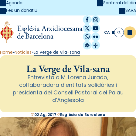
Agenda
Santoral del dia
SAVA
Fes un donatiu
Facebook
Instagram
X / Twitter
YouTube
CA
Me
Cerca
WhatsApp
Flickr
Radio Estel
Catalunya Cristi
Home
Notícies
La Verge de Vila-sana
La Verge de Vila-sana
Entrevista a M. Lorena Jurado,
col·laboradora d’entitats solidàries i
presidenta del Consell Pastoral del Palau
d’Anglesola
02 Ag, 2017
Església de Barcelona