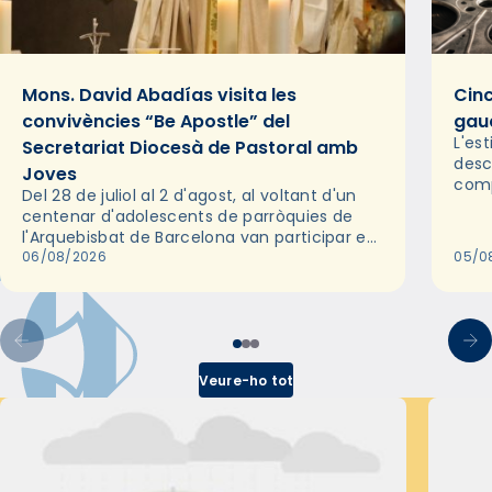
Mons. David Abadías visita les
Cinc
convivències “Be Apostle” del
gaud
L'es
Secretariat Diocesà de Pastoral amb
desc
Joves
comp
Del 28 de juliol al 2 d'agost, al voltant d'un
deix
centenar d'adolescents de parròquies de
trav
l'Arquebisbat de Barcelona van participar en
les convivències Be Apostle, organitzades
06/08/2026
05/0
pel Secretariat Diocesà de Pastoral amb…
Veure-ho tot