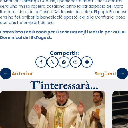
d’Andújar, Domingo Conesa, i persones d’arreu. L’acte central
serà una missa rociera catalana, amb la participació del Coro
Romero i Jara de la Casa d’Andalusia de Lleida. El papa Francesc
ens ha fet arribar la benedicció apostòlica, a la Confraria, cosa
que ens ha omplert de joia.
Entrevista realitzada per Òscar Bardají i Martín per al Full
Dominical del 6 d’agost.
Compartir:
Facebook
X / Twitter
WhatsApp
Email
Imprimir
Anterior
Següent
T’interessarà…