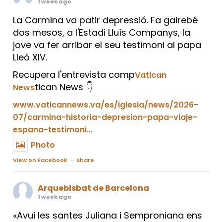
1 week ago
La Carmina va patir depressió. Fa gairebé
dos mesos, a l'Estadi Lluís Companys, la
jove va fer arribar el seu testimoni al papa
Lleó XIV.
Recupera l'entrevista comp
Vatican
tican News 👇
News
www.vaticannews.va/es/iglesia/news/2026-
07/carmina-historia-depresion-papa-viaje-
espana-testimoni...
Photo
View on Facebook
·
Share
Arquebisbat de Barcelona
1 week ago
«Avui les santes Juliana i Semproniana ens