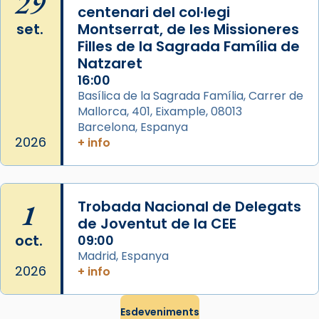
29
centenari del col·legi
El seu sepulcre a Compostela fou un gran
set.
Montserrat, de les Missioneres
centre de peregrinacions medievals de tot
Filles de la Sagrada Família de
el món cristià, després de Roma i terra
Natzaret
Santa.
16:00
Basílica de la Sagrada Família, Carrer de
«A Raïms de Sant Jaume, raïms aigualits;
Mallorca, 401, Eixample, 08013
raïms de setembre te'n llepes els dits»,
Barcelona, Espanya
segons una dita popular.
2026
+ info
Photo
View on Facebook
·
Share
1
Trobada Nacional de Delegats
de Joventut de la CEE
oct.
09:00
Madrid, Espanya
2026
+ info
Esdeveniments