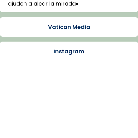
ajuden a alçar la mirada»
Mons. Sergi Gordo, bisbe de Tortosa, ha
presidit aquest 27 de juliol la missa de Les
Vatican Media
Santes de Mataró.
🔗
tinyurl.com/cvu5jmbk
📸 J. Merino
Instagram
Photo
View on Facebook
·
Share
Arquebisbat de Barcelona
is at Catedral
de Barcelona.
1 week ago
Aquest dilluns, 27 de juliol, ha tingut lloc la
missa d’acció de gràcies en agraïment al
comitè organitzador de la visita apostòlica
del Sant Pare Lleó XIV a Barcelona, i als