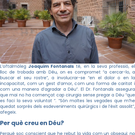
L’oftalmòleg
Joaquim Fontanals
té, en la seva professió, el
lloc de trobada amb Déu, on es compromet “a cercar-lo, a
buscar el seu rostre”, a involucrar-se “en el dolor o en la
incapacitat, com un gest d’amor, com una forma de caritat i
com una manera d’agradar a Déu”. El Dr. Fontanals assegura
que mai no ha començat cap cirurgia sense pregar a Déu “que
es faci la seva voluntat ”. “Són moltes les vegades que m’he
quedat sorprès dels esdeveniments quirúrgics i de l’èxit assolit”,
afegeix.
Per què creu en Déu?
Perquè soc conscient que he rebut la vida com un obsequi; no