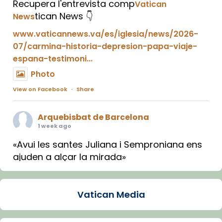
Recupera l'entrevista comp
Vatican
tican News 👇
News
www.vaticannews.va/es/iglesia/news/2026-
07/carmina-historia-depresion-papa-viaje-
espana-testimoni...
Photo
View on Facebook
·
Share
Arquebisbat de Barcelona
1 week ago
«Avui les santes Juliana i Semproniana ens
ajuden a alçar la mirada»
Mons. Sergi Gordo, bisbe de Tortosa, ha
presidit aquest 27 de juliol la missa de Les
Vatican Media
Santes de Mataró.
🔗
tinyurl.com/cvu5jmbk