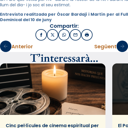
llum del dia- i jo soc el seu estimat.
Entrevista realitzada per Òscar Bardají i Martín per al Full
Dominical del 10 de juny
Compartir:
Facebook
X / Twitter
WhatsApp
Email
Imprimir
Anterior
Següent
T’interessarà…
Cinc pel·lícules de cinema espiritual per
El P