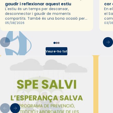
gaudir i reflexionar aquest estiu
cor 
L'estiu és un temps per descansar,
En e
desconnectar i gaudir de moments
el S
compartits. També és una bona ocasió per
comu
deixar-se portar per una bona història i, a
05/08/2026
de l
03/0
través del cinema, reflexionar sobre les…
d’un
Veure-ho tot