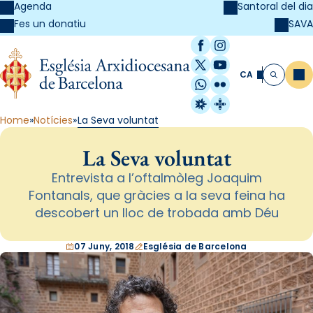
Agenda
Santoral del dia
SAVA
Fes un donatiu
Facebook
Instagram
X / Twitter
YouTube
CA
Me
Cerca
WhatsApp
Flickr
Radio Estel
Catalunya Cristi
Home
Notícies
La Seva voluntat
La Seva voluntat
Entrevista a l’oftalmòleg Joaquim
Fontanals, que gràcies a la seva feina ha
descobert un lloc de trobada amb Déu
07 Juny, 2018
Església de Barcelona