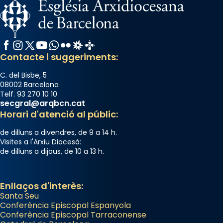
raïms de setembre te'n llepes els dits»,
segons una dita popular.
Photo
Facebook
Instagram
X / Twitter
YouTube
WhatsApp
Flickr
Radio Estel
Catalunya Cristiana
View on Facebook
·
Share
Contacte i suggeriments:
C. del Bisbe, 5
08002 Barcelona
Telf. 93 270 10 10
secgral@arqbcn.cat
Horari d'atenció al públic:
de dilluns a divendres, de 9 a 14 h.
Visites a l'Arxiu Diocesà:
de dilluns a dijous, de 10 a 13 h.
Enllaços d'interès:
Santa Seu
Conferència Episcopal Espanyola
Conferència Episcopal Tarraconense