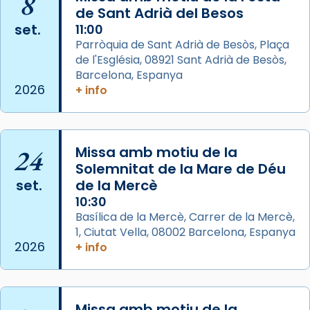
8
de Sant Adrià del Besos
a la “Missa de les Santes” (“Missa de
set.
11:00
Glòria”) fou composta el 1848 per Mn.
Parròquia de Sant Adrià de Besòs, Plaça
Manuel Blanch, amb aire d’òpera
de l'Església, 08921 Sant Adrià de Besòs,
italianitzant; s’interpreta per privilegi
Barcelona, Espanya
pontifici, amb orquestra i cor, i té una
2026
+ info
duració aproximada de tres hores. Després,
processó (recuperada el 1972) al voltant
del temple amb les relíquies de les santes.
24
Des de 1985 hi participa també un grup de
Missa amb motiu de la
Solemnitat de la Mare de Déu
diablesses amb música i ball propis. Festa
set.
de la Mercè
gran a Mataró.
10:30
«Si vols saber què és calor, ves per les
Basílica de la Mercè, Carrer de la Mercè,
Santes a Mataró»🥵.
1, Ciutat Vella, 08002 Barcelona, Espanya
2026
+ info
Photo
View on Facebook
·
Share
Missa amb motiu de la
Arquebisbat de Barcelona