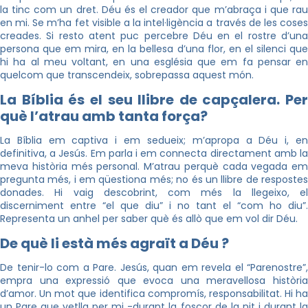
la tinc com un dret. Déu és el creador que m’abraça i que rau
en mi. Se m’ha fet visible a la intel·ligència a través de les coses
creades. Si resto atent puc percebre Déu en el rostre d’una
persona que em mira, en la bellesa d’una flor, en el silenci que
hi ha al meu voltant, en una església que em fa pensar en
quelcom que transcendeix, sobrepassa aquest món.
La Bíblia és el seu llibre de capçalera. Per
què l’atrau amb tanta força?
La Bíblia em captiva i em sedueix; m’apropa a Déu i, en
definitiva, a Jesús. Em parla i em connecta directament amb la
meva història més personal. M’atrau perquè cada vegada em
pregunta més, i em qüestiona més; no és un llibre de respostes
donades. Hi vaig descobrint, com més la llegeixo, el
discerniment entre “el que diu” i no tant el “com ho diu”.
Representa un anhel per saber què és allò que em vol dir Déu.
De què li està més agraït a Déu ?
De tenir-lo com a Pare. Jesús, quan em revela el “Parenostre”,
empra una expressió que evoca una meravellosa història
d’amor. Un mot que identifica compromís, responsabilitat. Hi ha
un Pare que vetlla per mi -durant la foscor de la nit i durant la