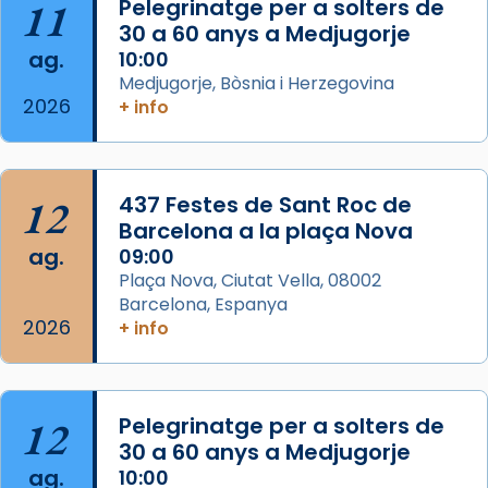
11
Pelegrinatge per a solters de
concelebrat el bisbe auxiliar de Barcelona,
30 a 60 anys a Medjugorje
Mons. David Abadías.
ag.
10:00
📸 Dr. G. Simón
Medjugorje, Bòsnia i Herzegovina
2026
+ info
Photo
View on Facebook
·
Share
12
437 Festes de Sant Roc de
Arquebisbat de Barcelona
2 weeks ago
Barcelona a la plaça Nova
ag.
09:00
Memòria de les santes Juliana i
Plaça Nova, Ciutat Vella, 08002
Semproniana, verges i màrtirs.
Barcelona, Espanya
2026
Acompanyant la història de sant Cugat, a
+ info
partir de l’Edat Mitjana sorgeix la tradició
que les santes Juliana (“relatiu a Júlia”) i
Semproniana (“relatiu a Semprònia =
12
Pelegrinatge per a solters de
eterna”) són deixebles seves. I l’any 1667, el
30 a 60 anys a Medjugorje
frare Joan Gaspar Roig, afirma en una obra
ag.
10:00