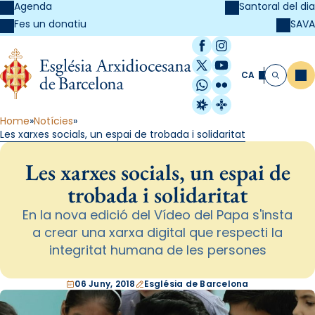
Agenda
Santoral del dia
SAVA
Fes un donatiu
Facebook
Instagram
X / Twitter
YouTube
CA
Me
Cerca
WhatsApp
Flickr
Radio Estel
Catalunya Cristi
Home
Notícies
Les xarxes socials, un espai de trobada i solidaritat
Les xarxes socials, un espai de
trobada i solidaritat
En la nova edició del Vídeo del Papa s'insta
a crear una xarxa digital que respecti la
integritat humana de les persones
06 Juny, 2018
Església de Barcelona