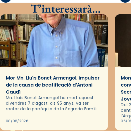
T’interessarà…
Mor Mn. Lluís Bonet Armengol, impulsor
Mons
de la causa de beatificació d’Antoni
conv
Gaudí
Sec
Mn. Lluís Bonet Armengol ha mort aquest
Jov
divendres 7 d’agost, als 95 anys. Va ser
Del 2
rector de la parròquia de la Sagrada Família
cent
de Barcelona durant 25 anys, entre 1993 i
l'Ar
2018,…
08/08/2026
les 
06/0
pel 