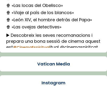
🍿 «Las locas del Obelisco»
🍿 «Viaje al país de los blancos»
🍿 «León XIV, el hombre detrás del Papa»
🍿 «Las ovejas detectives»
▶️ Descobreix les seves recomanacions i
prepara una bona sessió de cinema aquest
est
itual @cinemaspiritcat
#CinemaEspiritual
Imatge: Generada amb IA (OpenAI)
Video
Vatican Media
View on Facebook
·
Share
Instagram
Arquebisbat de Barcelona
1 week ago
La Carmina va patir depressió. Fa gairebé
dos mesos, a l'Estadi Lluís Companys, la