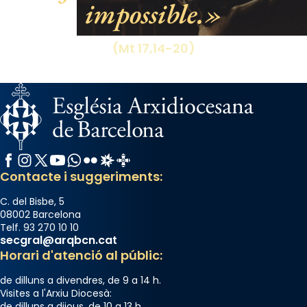
impossible.
View on Facebook
·
Share
(Mt 17,14-20)
Facebook
Instagram
X / Twitter
YouTube
WhatsApp
Flickr
Radio Estel
Catalunya Cristiana
Contacte i suggeriments:
C. del Bisbe, 5
08002 Barcelona
Telf. 93 270 10 10
secgral@arqbcn.cat
Horari d'atenció al públic:
de dilluns a divendres, de 9 a 14 h.
Visites a l'Arxiu Diocesà:
de dilluns a dijous, de 10 a 13 h.