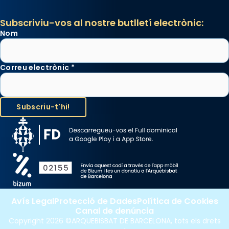
Subscriviu-vos al nostre butlletí electrònic:
Nom
Correu electrònic
*
Avís Legal
Protecció de Dades
Política de Cookies
Canal de denúncia
Copyright 2026 ©ARQUEBISBAT DE BARCELONA, tots els drets