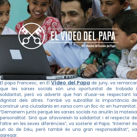
Vídeo del Papa
El papa Francesc, en El
de juny, va remarca
que les xarxes socials són una oportunitat de trobada i
solidaritat, però va advertir que han d’usar-se respectant la
dignitat dels altres. També va subratllar la importància de
construir una ciutadania en xarxa com un lloc ric en humanitat.
“Demanem junts perquè les xarxes socials no anul·lin la mateixa
personalitat. Sinó que afavoreixin la solidaritat i el respecte de
l’altre en les seves diferències”, va sostenir el Papa. “Internet és
un do de Déu, però també és una gran responsabilitat”, va
agregar.