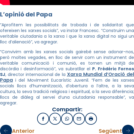
L’opinió del Papa
“Aprofitem les possibilitats de trobada i de solidaritat que
ofereixen les xarxes socials”, va instar Francesc. “Construïm una
veritable ciutadania a la xarxa i que la xarxa digital no sigui un
lloc d’alienació”, va agregar.
“Convivim amb les xarxes socials gairebé sense adonar-nos,
però moltes vegades, en lloc de servir com un instrument de
veritable comunicació i comunió, es tornen un mitjà de
discòrdia i desinformació”, va subratllar el
P.
Frédéric
Fornos
Xarxa Mundial d’Oració del
SJ
, director internacional de la
Papa
i del Moviment Eucarístic Juvenil. “Fem de les xarxes
socials llocs d’humanització, d’obertura a l’altre, a la seva
cultura, la seva tradició religiosa i espiritual, a la seva diferència;
llocs de diàleg al servei d’una ciutadania responsable”, va
agregar.
Compartir:
Facebook
X / Twitter
WhatsApp
Email
Imprimir
Anterior
Següent