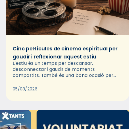
Cinc pel·lícules de cinema espiritual per
gaudir i reflexionar aquest estiu
L'estiu és un temps per descansar,
desconnectar i gaudir de moments
compartits. També és una bona ocasió per
deixar-se portar per una bona història i, a
través del cinema, reflexionar sobre les…
05/08/2026