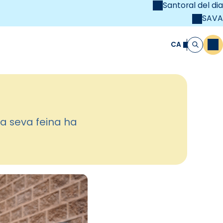
Santoral del dia
SAVA
el
unya Cristiana
CA
M
Cerca
la seva feina ha