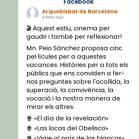
Facebook
Arquebisbat de Barcelona
4 days ago
🎬 Aquest estiu, cinema per
gaudir i també per reflexionar!
Mn. Peio Sánchez proposa cinc
pel·lícules per a aquestes
vacances. Històries per a tots els
públics que ens conviden a fer-
nos preguntes sobre l'acollida, la
superació, la convivència, la
vocació i la nostra manera de
mirar els altres.
🍿 «El día de la revelación»
🍿 «Las locas del Obelisco»
🍿 «Viaje al país de los blancos»