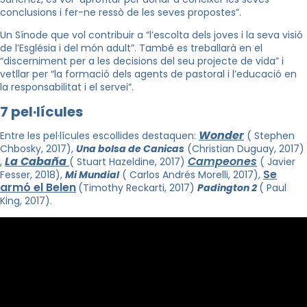
conclusions i fer-ne ressò de les seves propostes”.
Un Sínode que vol contribuir a “l’escolta dels joves i la seva visió
de l’Església i del món adult”. També es treballarà en el
“discerniment per a les decisions del seu projecte de vida” i
vetllar per “la formació dels agents de pastoral i l’educació en
la responsabilitat i el servei”.
7 pel·lícules
Wonder
Entre les pel·lícules escollides destaquen:
( Stephen
Chbosky, 2017),
Una bolsa de Canicas
(Christian Duguay, 2017)
La Cabaña
Campeones
,
( Stuart Hazeldine, 2017)
( Javier
Se
Fesser, 2018),
Mi Mundial
( Carlos Andrés Morelli, 2017),
armó el Belen
(Timothy Reckarti, 2017)
Padington 2
( Paul
King, 2017).