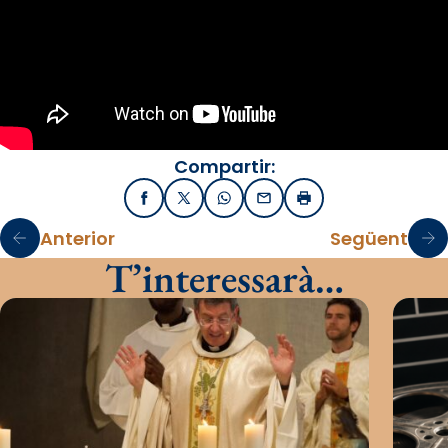
Compartir:
Facebook
X / Twitter
WhatsApp
Email
Imprimir
Anterior
Següent
T’interessarà…