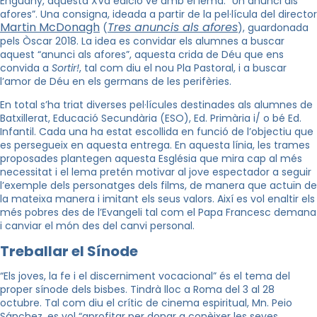
Enguany, aquesta XVa edició ve amb el lema: “Un anunci als
afores”. Una consigna, ideada a partir de la pel·lícula del director
Martin McDonagh
Tres anuncis als afores
(
), guardonada
pels Òscar 2018. La idea es convidar els alumnes a buscar
aquest “anunci als afores”, aquesta crida de Déu que ens
convida a
Sortir!
, tal com diu el nou Pla Pastoral, i a buscar
l’amor de Déu en els germans de les perifèries.
En total s’ha triat diverses pel·lícules destinades als alumnes de
Batxillerat, Educació Secundària (ESO), Ed. Primària i/ o bé Ed.
Infantil. Cada una ha estat escollida en funció de l’objectiu que
es persegueix en aquesta entrega.
En aquesta línia, les trames
proposades plantegen aquesta Església que mira cap al més
necessitat i el lema pretén motivar al jove espectador a seguir
l’exemple dels personatges dels films, de manera que actuïn de
la mateixa manera i imitant els seus valors. Així es vol enaltir els
més pobres des de l’Evangeli tal com el Papa Francesc demana
i canviar el món des del canvi personal.
Treballar el Sínode
“Els joves, la fe i el discerniment vocacional” és el tema del
proper sínode dels bisbes. Tindrà lloc a Roma del 3 al 28
octubre. Tal com diu el crític de cinema espiritual, Mn. Peio
Sánchez, es vol “aprofitar per donar a conèixer les seves