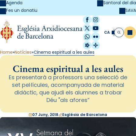
Agenda
Santoral del dia
SAVA
Fes un donatiu
Facebook
Instagram
X / Twitter
YouTube
CA
Me
Cerca
WhatsApp
Flickr
Radio Estel
Catalunya Cristi
Home
Notícies
Cinema espiritual a les aules
Cinema espiritual a les aules
Es presentarà a professors una selecció de
set pel·lícules, acompanyada de material
didàctic, que ajudi els alumnes a trobar
Déu "als afores”
07 Juny, 2018
Església de Barcelona