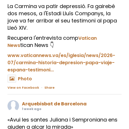
La Carmina va patir depressió. Fa gairebé
dos mesos, a l'Estadi Lluís Companys, la
jove va fer arribar el seu testimoni al papa
Lleó XIV.
Recupera l'entrevista comp
Vatican
tican News 👇
News
www.vaticannews.va/es/iglesia/news/2026-
07/carmina-historia-depresion-papa-viaje-
espana-testimoni...
Photo
View on Facebook
·
Share
Arquebisbat de Barcelona
1 week ago
«Avui les santes Juliana i Semproniana ens
ajuden a alçar la mirada»