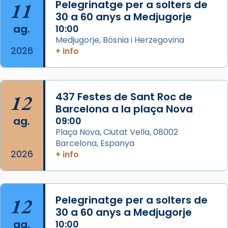
Santes a Mataró»🥵.
11
Pelegrinatge per a solters de
30 a 60 anys a Medjugorje
Photo
ag.
10:00
View on Facebook
·
Share
Medjugorje, Bòsnia i Herzegovina
2026
+ info
Arquebisbat de Barcelona
2 weeks ago
Jaume, fill de Zebedeu, és juntament amb el
12
437 Festes de Sant Roc de
seu germà Joan i Pere un dels que
Barcelona a la plaça Nova
acompanyava més de prop Jesús.
ag.
09:00
Plaça Nova, Ciutat Vella, 08002
Segons el llibre dels Fets (12,2) fou el primer
Barcelona, Espanya
apòstol màrtir, decapitat a Jerusalem per
2026
+ info
Herodes Agripa (vers l'any 44).
Patró de Galícia, després de les invasions
musulmanes fou venerat com a patró dels
12
Pelegrinatge per a solters de
Regnes castellans i més tard de tota
30 a 60 anys a Medjugorje
Espanya.
ag.
10:00