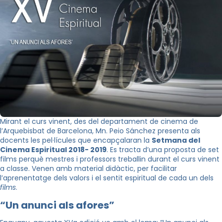
Mirant el curs vinent, des del departament de cinema de
l’Arquebisbat de Barcelona, Mn. Peio Sánchez presenta als
docents les pel·lícules que encapçalaran la
Setmana del
Cinema Espiritual 2018- 2019
. Es tracta d’una proposta de set
films perquè mestres i professors treballin durant el curs vinent
a classe. Venen amb material didàctic, per facilitar
l’aprenentatge dels valors i el sentit espiritual de cada un dels
films
.
“Un anunci als afores”