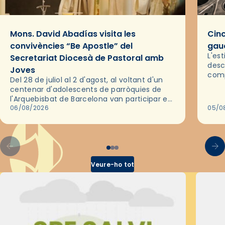
Mons. David Abadías visita les
Cinc
convivències “Be Apostle” del
gaud
L'es
Secretariat Diocesà de Pastoral amb
desc
Joves
comp
Del 28 de juliol al 2 d'agost, al voltant d'un
deix
centenar d'adolescents de parròquies de
trav
l'Arquebisbat de Barcelona van participar en
les convivències Be Apostle, organitzades
06/08/2026
05/0
pel Secretariat Diocesà de Pastoral amb…
Veure-ho tot