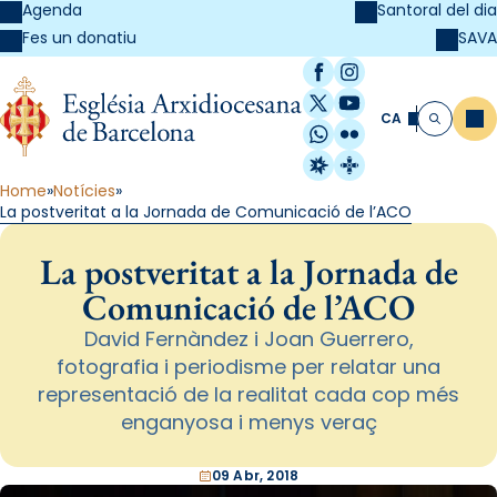
Agenda
Santoral del dia
SAVA
Fes un donatiu
Facebook
Instagram
X / Twitter
YouTube
CA
Me
Cerca
WhatsApp
Flickr
Radio Estel
Catalunya Cristi
Home
Notícies
La postveritat a la Jornada de Comunicació de l’ACO
La postveritat a la Jornada de
Comunicació de l’ACO
David Fernàndez i Joan Guerrero,
fotografia i periodisme per relatar una
representació de la realitat cada cop més
enganyosa i menys veraç
09 Abr, 2018