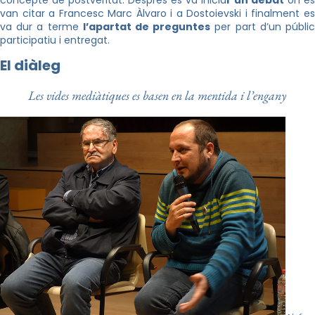
concepte de postveritat. Després es va inicia
r un debat
on es
van citar a Francesc Marc
Àlvaro
i a Dostoievski i finalment e
va dur a terme
l’apartat de preguntes
per part d’un públi
participatiu i entregat.
El diàleg
Les vides mediàtiques es basen en la mentida i l’engany