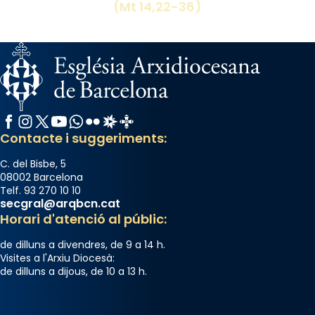
(Mt 14,22-36)
Facebook
Instagram
X / Twitter
YouTube
WhatsApp
Flickr
Radio Estel
Catalunya Cristiana
Contacte i suggeriments:
C. del Bisbe, 5
08002 Barcelona
Telf. 93 270 10 10
secgral@arqbcn.cat
Horari d'atenció al públic:
de dilluns a divendres, de 9 a 14 h.
Visites a l'Arxiu Diocesà:
de dilluns a dijous, de 10 a 13 h.