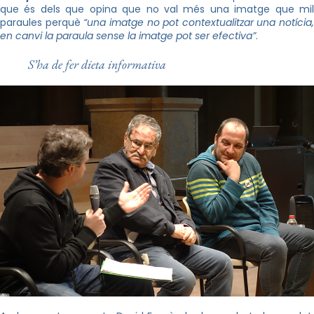
que és dels que opina que no val més una imatge que mil
paraules perquè
“una imatge no pot contextualitzar una notícia,
en canvi la paraula sense la imatge pot ser efectiva”
.
S’ha de fer dieta informativa