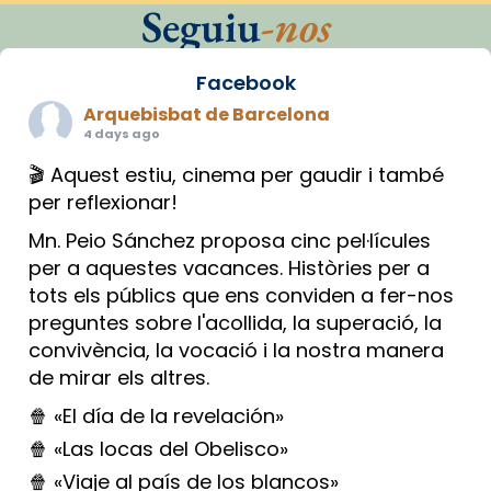
Seguiu
-nos
Facebook
Arquebisbat de Barcelona
4 days ago
🎬 Aquest estiu, cinema per gaudir i també
per reflexionar!
Mn. Peio Sánchez proposa cinc pel·lícules
per a aquestes vacances. Històries per a
tots els públics que ens conviden a fer-nos
preguntes sobre l'acollida, la superació, la
convivència, la vocació i la nostra manera
de mirar els altres.
🍿 «El día de la revelación»
🍿 «Las locas del Obelisco»
🍿 «Viaje al país de los blancos»