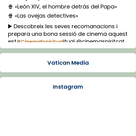
🍿 «León XIV, el hombre detrás del Papa»
🍿 «Las ovejas detectives»
▶️ Descobreix les seves recomanacions i
prepara una bona sessió de cinema aquest
est
itual @cinemaspiritcat
#CinemaEspiritual
Imatge: Generada amb IA (OpenAI)
Video
Vatican Media
View on Facebook
·
Share
Instagram
Arquebisbat de Barcelona
1 week ago
La Carmina va patir depressió. Fa gairebé
dos mesos, a l'Estadi Lluís Companys, la
jove va fer arribar el seu testimoni al papa
Lleó XIV.