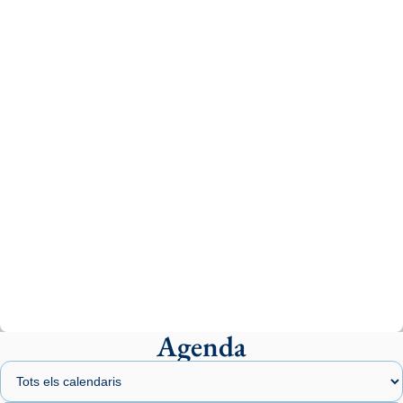
Recupera l'entrevista comp
Vatican
tican News 👇
News
www.vaticannews.va/es/iglesia/news/2026-
07/carmina-historia-depresion-papa-viaje-
espana-testimoni...
Photo
View on Facebook
·
Share
Arquebisbat de Barcelona
2 weeks ago
«Avui les santes Juliana i Semproniana ens
ajuden a alçar la mirada»
Mons. Sergi Gordo, bisbe de Tortosa, ha
presidit aquest 27 de juliol la missa de Les
Agenda
Santes de Mataró.
🔗
tinyurl.com/cvu5jmbk