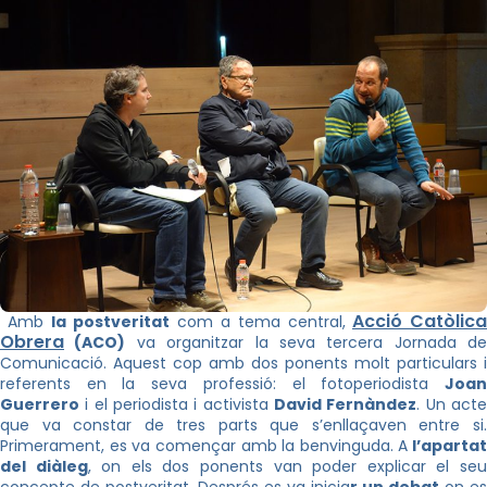
Acció Catòlica
Amb
la postveritat
com a tema central,
Obrera
(
ACO
)
va organitzar la seva tercera Jornada de
Comunicació. Aquest cop amb dos ponents molt particulars i
referents en la seva professió: el fotoperiodista
Joan
Guerrero
i el periodista i activista
David
Fernàndez
. Un act
que va constar de tres parts que s’enllaçaven entre si.
Primerament, es va començar amb la benvinguda. A
l’apartat
del diàleg
, on els dos ponents van poder explicar el se