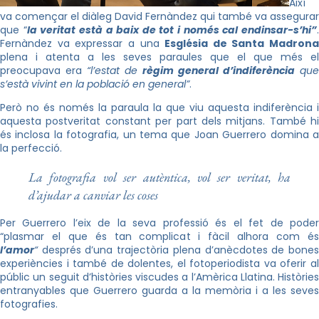
Així
va començar el diàleg David
Fernàndez
qui també va assegurar
que “
la veritat està a baix de tot i només cal endinsar-s’hi”
Fernàndez
va expressar a una
Església de Santa Madrona
plena i atenta a les seves paraules que el que més el
preocupava era
“l’estat de
règim general d’indiferència
que
s’està vivint en la població en general”
.
Però no és només la paraula la que viu aquesta indiferència i
aquesta postveritat constant per part dels mitjans. També hi
és inclosa la fotografia, un tema que Joan Guerrero domina a
la perfecció.
La fotografia vol ser autèntica, vol ser veritat, ha
d’ajudar a canviar les coses
Per Guerrero l’eix de la seva professió és el fet de poder
“plasmar el que és tan complicat i fàcil alhora com és
l’amor
“
després d’una trajectòria plena d’anècdotes de bones
experiències i també de dolentes, el fotoperiodista va oferir al
públic un seguit d’històries viscudes a l’Amèrica Llatina. Històries
entranyables que Guerrero guarda a la memòria i a les seves
fotografies.