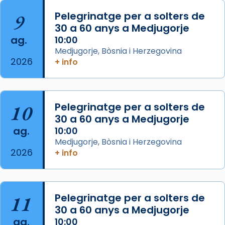
📸 J. Merino
9
Pelegrinatge per a solters de
30 a 60 anys a Medjugorje
Photo
ag.
10:00
View on Facebook
·
Share
Medjugorje, Bòsnia i Herzegovina
2026
+ info
Arquebisbat de Barcelona
is at Catedral
de Barcelona.
2 weeks ago
Aquest dilluns, 27 de juliol, ha tingut lloc la
10
Pelegrinatge per a solters de
missa d’acció de gràcies en agraïment al
30 a 60 anys a Medjugorje
ag.
comitè organitzador de la visita apostòlica
10:00
Medjugorje, Bòsnia i Herzegovina
del Sant Pare Lleó XIV a Barcelona, i als
2026
+ info
col·laboradors, a la Catedral de Barcelona.
L’arquebisbe de Barcelona, el cardenal Joan
Josep Omella, ha presidit la missa i l’ha
11
Pelegrinatge per a solters de
concelebrat el bisbe auxiliar de Barcelona,
30 a 60 anys a Medjugorje
Mons. David Abadías.
ag.
10:00