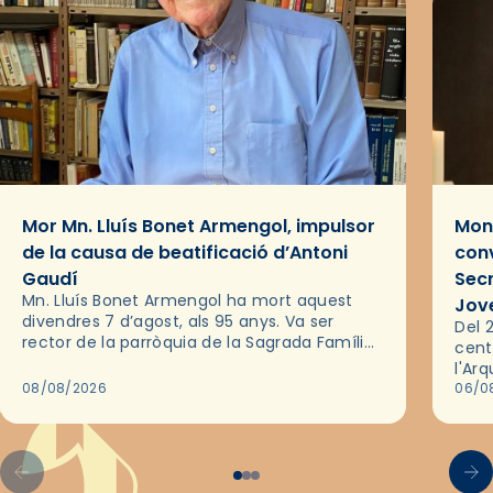
Mor Mn. Lluís Bonet Armengol, impulsor
Mons
de la causa de beatificació d’Antoni
conv
Gaudí
Sec
Mn. Lluís Bonet Armengol ha mort aquest
Jov
divendres 7 d’agost, als 95 anys. Va ser
Del 2
rector de la parròquia de la Sagrada Família
cent
de Barcelona durant 25 anys, entre 1993 i
l'Ar
2018,…
08/08/2026
les 
06/0
pel 