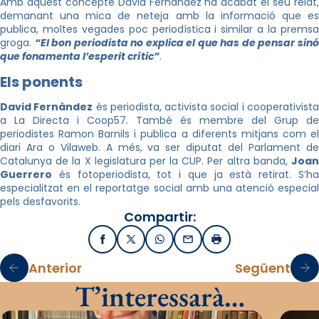
Amb aquest concepte David
Fernàndez
ha acabat el seu relat
demanant una mica de neteja amb la informació que es
publica, moltes vegades poc
periodística
i similar a la prems
groga.
“El bon periodista no explica el que has de pensar sin
que fonamenta l’esperit crític”
.
Els ponents
David
Fernàndez
és periodista, activista social i cooperativist
a La Directa i
Coop57
. També és membre del Grup de
periodistes Ramon Barnils i publica a diferents mitjans com el
diari Ara o
Vilaweb
. A més, va ser diputat del Parlament d
Catalunya de la X legislatura per la CUP. Per altra banda,
Joan
Guerrero
és fotoperiodista, tot i que ja està retirat. S’ha
especialitzat en el reportatge social amb una atenció especial
pels desfavorits.
Compartir:
Facebook
X / Twitter
WhatsApp
Email
Imprimir
Anterior
Següent
T’interessarà…