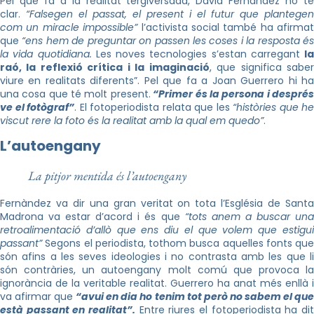
Pel que fa a la realitat tergiversada, David
Fernàndez
ho t
clar.
“Falsegen el passat, el present i el futur que plantegen
com
un miracle impossible”
l’activista social també ha afirmat
que
“ens hem de preguntar on passen les coses i la resposta é
la vida quotidiana.
Les noves tecnologies s’estan carregant
la
raó, la reflexió crítica i la imaginació
, que significa sabe
viure en realitats diferents”. Pel que fa a Joan Guerrero hi ha
una cosa que té molt present.
“Primer és la persona i despré
ve el fotògraf”
. El fotoperiodista relata que les
“històries que he
viscut rere la foto és la realitat amb la qual em quedo”
.
L’autoengany
La pitjor mentida és l’autoengany
Fernàndez
va dir una gran veritat on tota l’Església de Santa
Madrona va estar d’acord i és que
“tots anem a buscar un
retroalimentació d’allò que ens diu el que volem que estigui
passant”
Segons el periodista, tothom busca aquelles fonts que
són afins a les seves ideologies i no contrasta amb les que li
són contràries, un autoengany molt comú que provoca la
ignorància de la veritable realitat. Guerrero ha anat més enllà i
va afirmar que
“avui en dia ho tenim tot però no sabem el qu
està passant en realitat”.
Entre riures el fotoperiodista ha dit