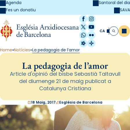
Agenda
Santoral del dia
SAVA
Fes un donatiu
Facebook
Instagram
X / Twitter
YouTube
CA
Me
Cerca
WhatsApp
Flickr
Radio Estel
Catalunya Cristi
Home
Notícies
La pedagogia de l’amor
La pedagogia de l’amor
Article d'opinió del bisbe Sebastià Taltavull
del diumenge 21 de maig publicat a
Catalunya Cristiana
18 Maig, 2017
Església de Barcelona