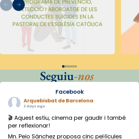
Seguiu
-nos
Facebook
Arquebisbat de Barcelona
2 days ago
🎬 Aquest estiu, cinema per gaudir i també
per reflexionar!
Mn. Peio Sánchez proposa cinc pel·lícules