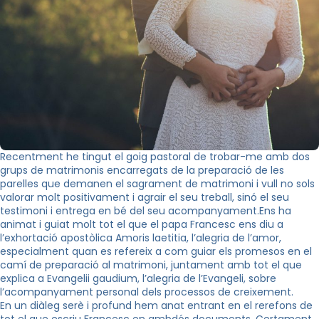
Recentment he tingut el goig pastoral de trobar-me amb dos
grups de matrimonis encarregats de la preparació de les
parelles que demanen el sagrament de matrimoni i vull no sols
valorar molt positivament i agrair el seu treball, sinó el seu
testimoni i entrega en bé del seu acompanyament.Ens ha
animat i guiat molt tot el que el papa Francesc ens diu a
l’exhortació apostòlica Amoris laetitia, l’alegria de l’amor,
especialment quan es refereix a com guiar els promesos en el
camí de preparació al matrimoni, juntament amb tot el que
explica a Evangelii gaudium, l’alegria de l’Evangeli, sobre
l’acompanyament personal dels processos de creixement.
En un diàleg serè i profund hem anat entrant en el rerefons de