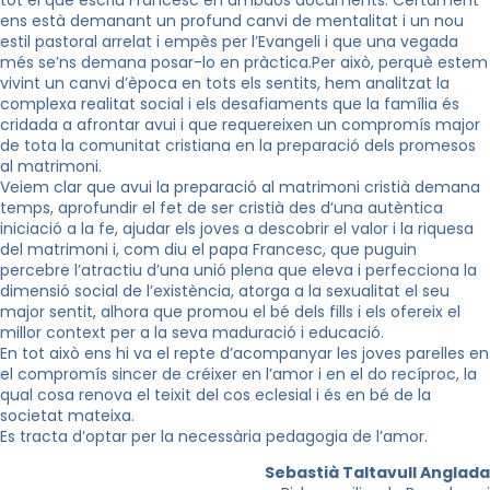
tot el que escriu Francesc en ambdós documents. Certament
ens està demanant un profund canvi de mentalitat i un nou
estil pastoral arrelat i empès per l’Evangeli i que una vegada
més se’ns demana posar-lo en pràctica.Per això, perquè estem
vivint un canvi d’època en tots els sentits, hem analitzat la
complexa realitat social i els desafiaments que la família és
cridada a afrontar avui i que requereixen un compromís major
de tota la comunitat cristiana en la preparació dels promesos
al matrimoni.
Veiem clar que avui la preparació al matrimoni cristià demana
temps, aprofundir el fet de ser cristià des d’una autèntica
iniciació a la fe, ajudar els joves a descobrir el valor i la riquesa
del matrimoni i, com diu el papa Francesc, que puguin
percebre l’atractiu d’una unió plena que eleva i perfecciona la
dimensió social de l’existència, atorga a la sexualitat el seu
major sentit, alhora que promou el bé dels fills i els ofereix el
millor context per a la seva maduració i educació.
En tot això ens hi va el repte d’acompanyar les joves parelles en
el compromís sincer de créixer en l’amor i en el do recíproc, la
qual cosa renova el teixit del cos eclesial i és en bé de la
societat mateixa.
Es tracta d’optar per la necessària pedagogia de l’amor.
Sebastià Taltavull Anglada