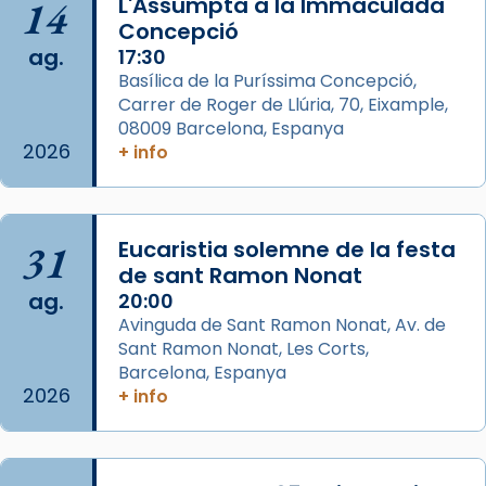
14
L'Assumpta a la Immaculada
missa d’acció de gràcies en agraïment al
Concepció
comitè organitzador de la visita apostòlica
ag.
17:30
del Sant Pare Lleó XIV a Barcelona, i als
Basílica de la Puríssima Concepció,
col·laboradors, a la Catedral de Barcelona.
Carrer de Roger de Llúria, 70, Eixample,
L’arquebisbe de Barcelona, el cardenal Joan
08009 Barcelona, Espanya
2026
+ info
Josep Omella, ha presidit la missa i l’ha
concelebrat el bisbe auxiliar de Barcelona,
Mons. David Abadías.
📸 Dr. G. Simón
31
Eucaristia solemne de la festa
de sant Ramon Nonat
Photo
ag.
20:00
View on Facebook
·
Share
Avinguda de Sant Ramon Nonat, Av. de
Sant Ramon Nonat, Les Corts,
Barcelona, Espanya
Arquebisbat de Barcelona
2026
+ info
2 weeks ago
Memòria de les santes Juliana i
Semproniana, verges i màrtirs.