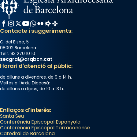
diablesses amb música i ball propis. Festa
gran a Mataró.
Facebook
Instagram
X / Twitter
YouTube
WhatsApp
Flickr
Radio Estel
Catalunya Cristiana
«Si vols saber què és calor, ves per les
Contacte i suggeriments:
Santes a Mataró»🥵.
Photo
C. del Bisbe, 5
08002 Barcelona
View on Facebook
·
Share
Telf. 93 270 10 10
secgral@arqbcn.cat
Horari d'atenció al públic:
de dilluns a divendres, de 9 a 14 h.
Visites a l'Arxiu Diocesà:
de dilluns a dijous, de 10 a 13 h.
Enllaços d'interès:
Santa Seu
Conferència Episcopal Espanyola
Conferència Episcopal Tarraconense
Catedral de Barcelona