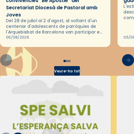
convivències “Be Apostle” del
gaud
L'es
Secretariat Diocesà de Pastoral amb
desc
Joves
comp
Del 28 de juliol al 2 d'agost, al voltant d'un
deix
centenar d'adolescents de parròquies de
trav
l'Arquebisbat de Barcelona van participar en
les convivències Be Apostle, organitzades
06/08/2026
05/0
pel Secretariat Diocesà de Pastoral amb…
Veure-ho tot