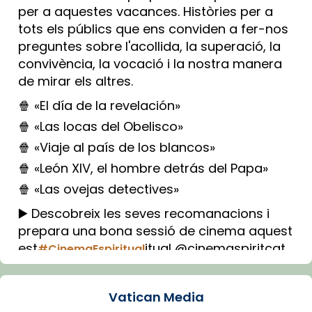
per a aquestes vacances. Històries per a
tots els públics que ens conviden a fer-nos
preguntes sobre l'acollida, la superació, la
convivència, la vocació i la nostra manera
de mirar els altres.
🍿 «El día de la revelación»
🍿 «Las locas del Obelisco»
🍿 «Viaje al país de los blancos»
🍿 «León XIV, el hombre detrás del Papa»
🍿 «Las ovejas detectives»
▶️ Descobreix les seves recomanacions i
prepara una bona sessió de cinema aquest
est
itual @cinemaspiritcat
#CinemaEspiritual
Imatge: Generada amb IA (OpenAI)
Video
Vatican Media