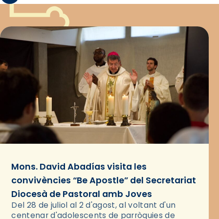
Mons. David Abadías visita les
convivències “Be Apostle” del Secretariat
Diocesà de Pastoral amb Joves
Del 28 de juliol al 2 d'agost, al voltant d'un
centenar d'adolescents de parròquies de