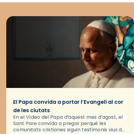
El Papa convida a portar l’Evangeli al cor
de les ciutats
En el Vídeo del Papa d’aquest mes d’agost, el
Sant Pare convida a pregar perquè les
comunitats cristianes siguin testimonis vius de