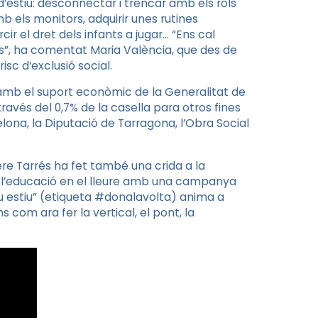
d’estiu: desconnectar i trencar amb els rols
mb els monitors, adquirir unes rutines
ir el dret dels infants a jugar… “Ens cal
ts”, ha comentat Maria València, que des de
isc d’exclusió social.
b el suport econòmic de la Generalitat de
ravés del 0,7% de la casella para otros fines
lona, la Diputació de Tarragona, l’Obra Social
re Tarrés ha fet també una crida a la
e l’educació en el lleure amb una campanya
seu estiu” (etiqueta #donalavolta) anima a
 com ara fer la vertical, el pont, la