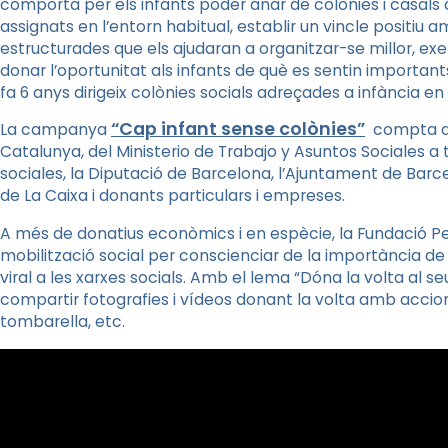
comporta per els infants poder anar de colònies i casals 
assignats en l’entorn habitual, establir un vincle positiu a
estructurades que els ajudaran a organitzar-se millor, exerc
donar l’oportunitat als infants de què es sentin importan
fa 6 anys dirigeix colònies socials adreçades a infància en r
“Cap infant sense colònies”
La campanya
compta am
Catalunya, del Ministerio de Trabajo y Asuntos Sociales a t
sociales, la Diputació de Barcelona, l’Ajuntament de Barce
de La Caixa i donants particulars i empreses.
A més de donatius econòmics i en espècie, la Fundació Pe
mobilització social per conscienciar de la importància d
viral a les xarxes socials. Amb el lema “Dóna la volta al 
compartir fotografies i vídeos donant la volta amb accions
tombarella, etc.