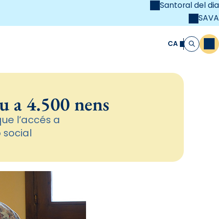
Santoral del dia
SAVA
el
unya Cristiana
CA
M
Cerca
u a 4.500 nens
ue l’accés a
 social