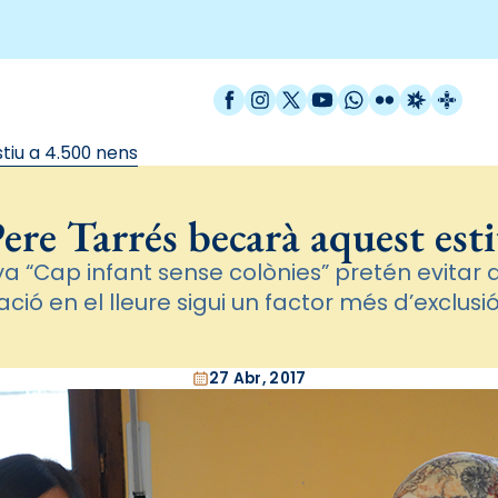
Facebook
Instagram
X / Twitter
YouTube
WhatsApp
Flickr
Radio Est
Catal
tiu a 4.500 nens
ere Tarrés becarà aquest esti
 “Cap infant sense colònies” pretén evitar q
ació en el lleure sigui un factor més d’exclusió
27 Abr, 2017