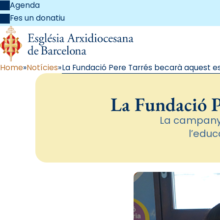
Agenda
Fes un donatiu
Home
Notícies
La Fundació Pere Tarrés becarà aquest es
La Fundació P
La campanya
l’educ