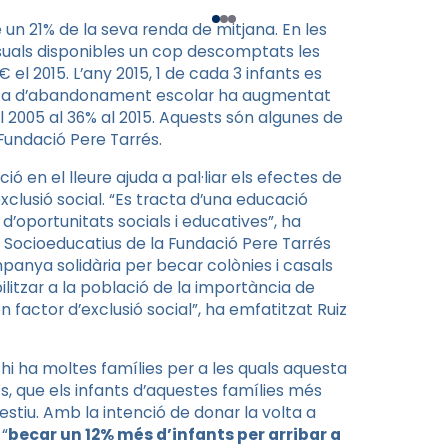
e un 21% de la seva renda de mitjana. En les
uals disponibles un cop descomptats les
el 2015. L’any 2015, 1 de cada 3 infants es
 taxa d’abandonament escolar ha augmentat
 2005 al 36% al 2015. Aquests són algunes de
Fundació Pere Tarrés.
ó en el lleure ajuda a pal·liar els efectes de
xclusió social. “Es tracta d’una educació
d’oportunitats socials i educatives”, ha
 Socioeducatius de la Fundació Pere Tarrés
anya solidària per becar colònies i casals
ilitzar a la població de la importància de
n factor d’exclusió social”, ha emfatitzat Ruiz
hi ha moltes famílies per a les quals aquesta
es, que els infants d’aquestes famílies més
’estiu. Amb la intenció de donar la volta a
 “
becar un 12% més d’infants per arribar a