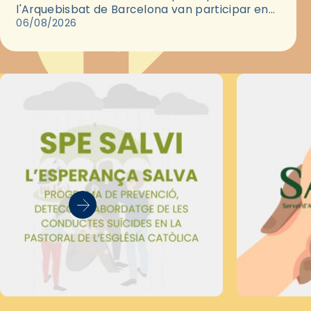
l'Arquebisbat de Barcelona van participar en
les convivències Be Apostle, organitzades pel
06/08/2026
Secretariat Diocesà de Pastoral amb…