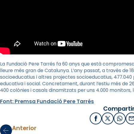
La Fundació Pere Tarrés fa 60 anys que està compromesa a
lleure més gran de Catalunya. L’any passat, a través de 18
socioeducatius i altres projectes socioeducatius, 477.040
educativa i social. Concretament, durant l’estiu més de 26
400 colònies i casals dinamitzats per uns 4.000 monitors, 
Font: Premsa Fundació Pere Tarrés
Compartir
Facebook
X / Twitter
What
E
Anterior