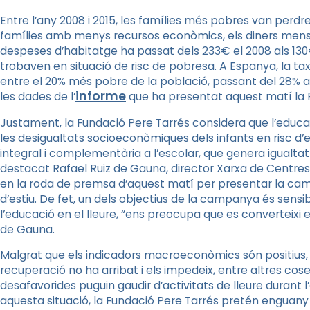
Entre l’any 2008 i 2015, les famílies més pobres van perdr
famílies amb menys recursos econòmics, els diners mens
despeses d’habitatge ha passat dels 233€ el 2008 als 130€ 
trobaven en situació de risc de pobresa. A Espanya, la
entre el 20% més pobre de la població, passant del 28% al
informe
les dades de l’
que ha presentat aquest matí la 
Justament, la Fundació Pere Tarrés considera que l’educaci
les desigualtats socioeconòmiques dels infants en risc d’e
integral i complementària a l’escolar, que genera igualtat 
destacat Rafael Ruiz de Gauna, director Xarxa de Centres
en la roda de premsa d’aquest matí per presentar la camp
d’estiu. De fet, un dels objectius de la campanya és sensib
l’educació en el lleure, “ens preocupa que es converteixi e
de Gauna.
Malgrat que els indicadors macroeconòmics són positius, 
recuperació no ha arribat i els impedeix, entre altres cos
desafavorides puguin gaudir d’activitats de lleure durant l
aquesta situació, la Fundació Pere Tarrés pretén enguany