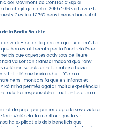
ècnic del Moviment de Centres d’Esplai
u ha afegit que entre 2010 i 2016 va haver-hi
uests 7 estius, 17.262 nens i nenes han estat
s de la Badia Boukta
a convertir-me en la persona que sóc ara”, ha
ts que han estat becats per la Fundació Pere
eneficis que aquestes activitats de lleure
ència va ser tan transformadora que l’any
es colònies socials on ella mateixa havia
ants tot allò que havia rebut. “Com a
tre nens i monitors fa que els infants et
t. Això m’ha permès agafar molta experiència i
 ser adulta i responsable i tractar-los com a
unitat de pujar per primer cop a la seva vida a
Maria València, la monitora que la va
sa ha explicat els dels beneficis que