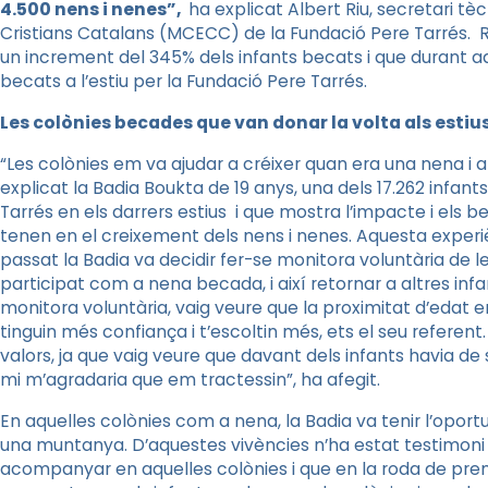
4.500 nens i nenes”,
ha explicat Albert Riu, secretari t
Cristians Catalans (MCECC) de la Fundació Pere Tarrés. Ri
un increment del 345% dels infants becats i que durant aq
becats a l’estiu per la Fundació Pere Tarrés.
Les colònies becades que van donar la volta als estiu
“Les colònies em va ajudar a créixer quan era una nena i 
explicat la Badia Boukta de 19 anys, una dels 17.262 infan
Tarrés en els darrers estius i que mostra l’impacte i els b
tenen en el creixement dels nens i nenes. Aquesta experi
passat la Badia va decidir fer-se monitora voluntària de l
participat com a nena becada, i així retornar a altres inf
monitora voluntària, vaig veure que la proximitat d’edat en
tinguin més confiança i t’escoltin més, ets el seu referen
valors, ja que vaig veure que davant dels infants havia de
mi m’agradaria que em tractessin”, ha afegit.
En aquelles colònies com a nena, la Badia va tenir l’oport
una muntanya. D’aquestes vivències n’ha estat testimoni 
acompanyar en aquelles colònies i que en la roda de prem