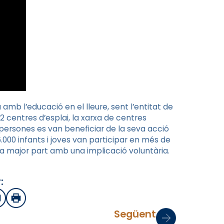
mb l’educació en el lleure, sent l’entitat de
2 centres d’esplai, la xarxa de centres
 persones es van beneficiar de la seva acció
.000 infants i joves van participar en més de
la major part amb una implicació voluntària.
:
sApp
mail
Imprimir
Següent