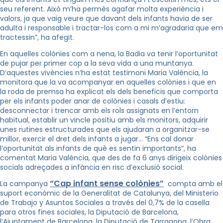
seu referent. Això m’ha permès agafar molta experiència i
valors, ja que vaig veure que davant dels infants havia de ser
adulta i responsable i tractar-los com a mi m’agradaria que em
tractessin”, ha afegit.
En aquelles colònies com a nena, la Badia va tenir l’oportunitat
de pujar per primer cop a la seva vida a una muntanya.
D’aquestes vivències n’ha estat testimoni Maria València, la
monitora que la va acompanyar en aquelles colònies i que en
la roda de premsa ha explicat els dels beneficis que comporta
per els infants poder anar de colònies i casals d’estiu:
desconnectar i trencar amb els rols assignats en l’entorn
habitual, establir un vincle positiu amb els monitors, adquirir
unes rutines estructurades que els ajudaran a organitzar-se
millor, exercir el dret dels infants a jugar… “Ens cal donar
l’oportunitat als infants de què es sentin importants”, ha
comentat Maria València, que des de fa 6 anys dirigeix colònies
socials adreçades a infància en risc d’exclusió social.
“Cap infant sense colònies”
La campanya
compta amb el
suport econòmic de la Generalitat de Catalunya, del Ministerio
de Trabajo y Asuntos Sociales a través del 0,7% de la casella
para otros fines sociales, la Diputació de Barcelona,
l’Ajuntament de Barcelona, la Diputació de Tarragona, l’Obra