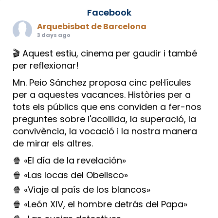
Facebook
Arquebisbat de Barcelona
3 days ago
🎬 Aquest estiu, cinema per gaudir i també
per reflexionar!
Mn. Peio Sánchez proposa cinc pel·lícules
per a aquestes vacances. Històries per a
tots els públics que ens conviden a fer-nos
preguntes sobre l'acollida, la superació, la
convivència, la vocació i la nostra manera
de mirar els altres.
🍿 «El día de la revelación»
🍿 «Las locas del Obelisco»
🍿 «Viaje al país de los blancos»
🍿 «León XIV, el hombre detrás del Papa»