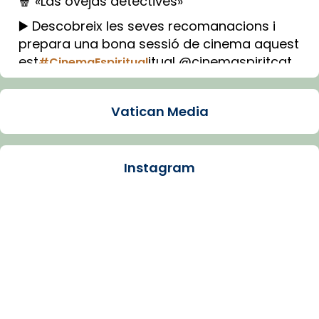
🍿 «Las ovejas detectives»
▶️ Descobreix les seves recomanacions i
prepara una bona sessió de cinema aquest
est
itual @cinemaspiritcat
#CinemaEspiritual
Imatge: Generada amb IA (OpenAI)
Video
Vatican Media
View on Facebook
·
Share
Instagram
Arquebisbat de Barcelona
1 week ago
La Carmina va patir depressió. Fa gairebé
dos mesos, a l'Estadi Lluís Companys, la
jove va fer arribar el seu testimoni al papa
Lleó XIV.
Recupera l'entrevista comp
Vatican
tican News 👇
News