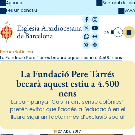
Agenda
Santoral del dia
SAVA
Fes un donatiu
Facebook
Instagram
X / Twitter
YouTube
CA
Me
Cerca
WhatsApp
Flickr
Radio Estel
Catalunya Cristi
Home
Notícies
La Fundació Pere Tarrés becarà aquest estiu a 4.500 nens
La Fundació Pere Tarrés
becarà aquest estiu a 4.500
nens
La campanya “Cap infant sense colònies”
pretén evitar que l’accés a l’educació en el
lleure sigui un factor més d’exclusió social
27 Abr, 2017