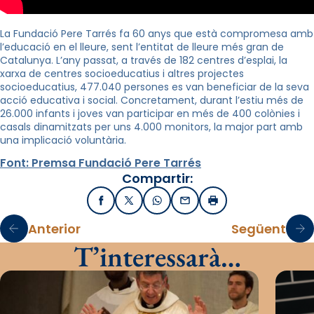
La Fundació Pere Tarrés fa 60 anys que està compromesa amb
l’educació en el lleure, sent l’entitat de lleure més gran de
Catalunya. L’any passat, a través de 182 centres d’esplai, la
xarxa de centres socioeducatius i altres projectes
socioeducatius, 477.040 persones es van beneficiar de la seva
acció educativa i social. Concretament, durant l’estiu més de
26.000 infants i joves van participar en més de 400 colònies i
casals dinamitzats per uns 4.000 monitors, la major part amb
una implicació voluntària.
Font: Premsa Fundació Pere Tarrés
Compartir:
Facebook
X / Twitter
WhatsApp
Email
Imprimir
Anterior
Següent
T’interessarà…