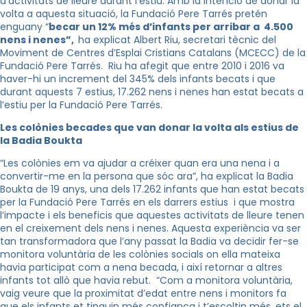
d’activitats de lleure durant l’estiu. Amb la intenció de donar la
volta a aquesta situació, la Fundació Pere Tarrés pretén
enguany “
becar un 12% més d’infants per arribar a 4.500
nens i nenes”,
ha explicat Albert Riu, secretari tècnic del
Moviment de Centres d’Esplai Cristians Catalans (MCECC) de la
Fundació Pere Tarrés. Riu ha afegit que entre 2010 i 2016 va
haver-hi un increment del 345% dels infants becats i que
durant aquests 7 estius, 17.262 nens i nenes han estat becats a
l’estiu per la Fundació Pere Tarrés.
Les colònies becades que van donar la volta als estius de
la Badia Boukta
“Les colònies em va ajudar a créixer quan era una nena i a
convertir-me en la persona que sóc ara”, ha explicat la Badia
Boukta de 19 anys, una dels 17.262 infants que han estat becats
per la Fundació Pere Tarrés en els darrers estius i que mostra
l’impacte i els beneficis que aquestes activitats de lleure tenen
en el creixement dels nens i nenes. Aquesta experiència va ser
tan transformadora que l’any passat la Badia va decidir fer-se
monitora voluntària de les colònies socials on ella mateixa
havia participat com a nena becada, i així retornar a altres
infants tot allò que havia rebut. “Com a monitora voluntària,
vaig veure que la proximitat d’edat entre nens i monitors fa
que els infants et tinguin més confiança i t’escoltin més, ets el