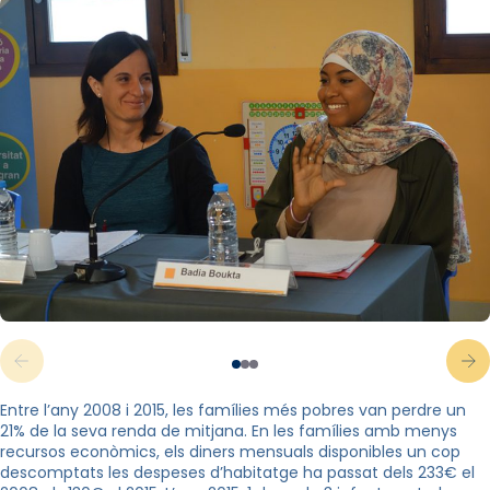
Entre l’any 2008 i 2015, les famílies més pobres van perdre un
21% de la seva renda de mitjana. En les famílies amb menys
recursos econòmics, els diners mensuals disponibles un cop
descomptats les despeses d’habitatge ha passat dels 233€ el