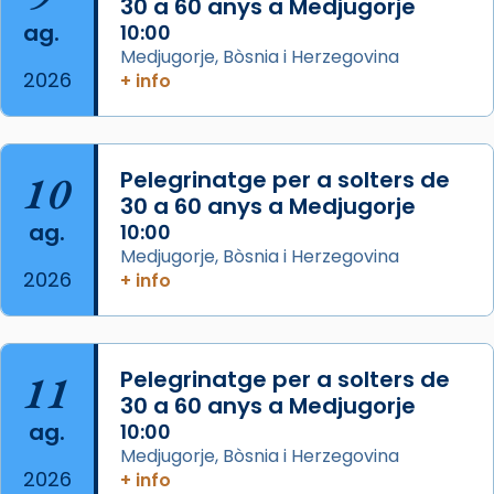
30 a 60 anys a Medjugorje
Photo
ag.
10:00
View on Facebook
·
Share
Medjugorje, Bòsnia i Herzegovina
2026
+ info
Arquebisbat de Barcelona
is at Catedral
de Barcelona.
2 weeks ago
Aquest dilluns, 27 de juliol, ha tingut lloc la
10
Pelegrinatge per a solters de
missa d’acció de gràcies en agraïment al
30 a 60 anys a Medjugorje
ag.
comitè organitzador de la visita apostòlica
10:00
Medjugorje, Bòsnia i Herzegovina
del Sant Pare Lleó XIV a Barcelona, i als
2026
+ info
col·laboradors, a la Catedral de Barcelona.
L’arquebisbe de Barcelona, el cardenal Joan
Josep Omella, ha presidit la missa i l’ha
11
Pelegrinatge per a solters de
concelebrat el bisbe auxiliar de Barcelona,
30 a 60 anys a Medjugorje
Mons. David Abadías.
ag.
10:00
📸 Dr. G. Simón
Medjugorje, Bòsnia i Herzegovina
2026
+ info
Photo