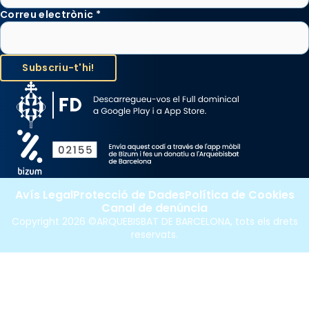
Correu electrònic
*
Avís Legal
Protecció de Dades
Política de Cookies
Canal de denúncia
Copyright 2026 ©ARQUEBISBAT DE BARCELONA, tots els drets
reservats.