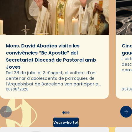
Mons. David Abadías visita les
Cinc
convivències “Be Apostle” del
gaud
L'es
Secretariat Diocesà de Pastoral amb
desc
Joves
comp
Del 28 de juliol al 2 d'agost, al voltant d'un
deix
centenar d'adolescents de parròquies de
trav
l'Arquebisbat de Barcelona van participar en
les convivències Be Apostle, organitzades
06/08/2026
05/0
pel Secretariat Diocesà de Pastoral amb…
Veure-ho tot