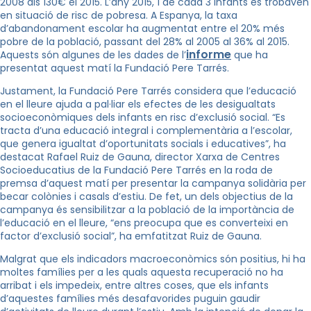
2008 als 130€ el 2015. L’any 2015, 1 de cada 3 infants es trobaven
en situació de risc de pobresa. A Espanya, la taxa
d’abandonament escolar ha augmentat entre el 20% més
pobre de la població, passant del 28% al 2005 al 36% al 2015.
informe
Aquests són algunes de les dades de l’
que ha
presentat aquest matí la Fundació Pere Tarrés.
Justament, la Fundació Pere Tarrés considera que l’educació
en el lleure ajuda a pal·liar els efectes de les desigualtats
socioeconòmiques dels infants en risc d’exclusió social. “Es
tracta d’una educació integral i complementària a l’escolar,
que genera igualtat d’oportunitats socials i educatives”, ha
destacat Rafael Ruiz de Gauna, director Xarxa de Centres
Socioeducatius de la Fundació Pere Tarrés en la roda de
premsa d’aquest matí per presentar la campanya solidària per
becar colònies i casals d’estiu. De fet, un dels objectius de la
campanya és sensibilitzar a la població de la importància de
l’educació en el lleure, “ens preocupa que es converteixi en
factor d’exclusió social”, ha emfatitzat Ruiz de Gauna.
Malgrat que els indicadors macroeconòmics són positius, hi ha
moltes famílies per a les quals aquesta recuperació no ha
arribat i els impedeix, entre altres coses, que els infants
d’aquestes famílies més desafavorides puguin gaudir