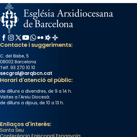
Facebook
Instagram
X / Twitter
YouTube
WhatsApp
Flickr
Radio Estel
Catalunya Cristiana
Contacte i suggeriments:
C. del Bisbe, 5
08002 Barcelona
Telf. 93 270 10 10
secgral@arqbcn.cat
Horari d'atenció al públic:
de dilluns a divendres, de 9 a 14 h.
Visites a l'Arxiu Diocesà:
de dilluns a dijous, de 10 a 13 h.
Enllaços d'interès:
Santa Seu
Conferència Episcopal Espanyola