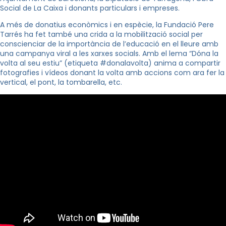
Social de La Caixa i donants particulars i empreses.
A més de donatius econòmics i en espècie, la Fundació Pere
Tarrés ha fet també una crida a la mobilització social per
conscienciar de la importància de l’educació en el lleure amb
una campanya viral a les xarxes socials. Amb el lema “Dóna la
volta al seu estiu” (etiqueta #donalavolta) anima a compartir
fotografies i vídeos donant la volta amb accions com ara fer la
vertical, el pont, la tombarella, etc.