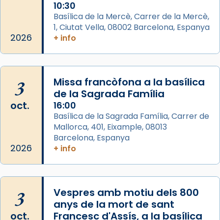
10:30
View on Facebook
·
Share
Basílica de la Mercè, Carrer de la Mercè,
1, Ciutat Vella, 08002 Barcelona, Espanya
2026
Arquebisbat de Barcelona
+ info
2 weeks ago
Memòria de les santes Juliana i
Semproniana, verges i màrtirs.
3
Missa francòfona a la basílica
de la Sagrada Família
Acompanyant la història de sant Cugat, a
oct.
16:00
partir de l’Edat Mitjana sorgeix la tradició
Basílica de la Sagrada Família, Carrer de
que les santes Juliana (“relatiu a Júlia”) i
Mallorca, 401, Eixample, 08013
Semproniana (“relatiu a Semprònia =
Barcelona, Espanya
eterna”) són deixebles seves. I l’any 1667, el
2026
+ info
frare Joan Gaspar Roig, afirma en una obra
que les santes són filles de l’antiga Iluro.
Mataró en reivindicarà les relíquies fins que
3
Vespres amb motiu dels 800
les aconseguirà el 1772. L’ofici que es canta
anys de la mort de sant
a la “Missa de les Santes” (“Missa de
oct.
Francesc d'Assís, a la basílica
Glòria”) fou composta el 1848 per Mn.