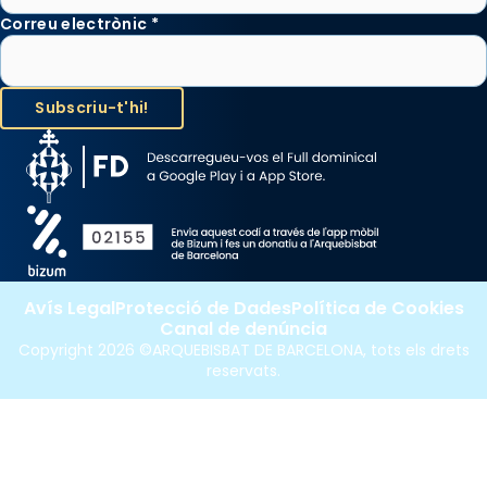
Correu electrònic
*
Avís Legal
Protecció de Dades
Política de Cookies
Canal de denúncia
Copyright 2026 ©ARQUEBISBAT DE BARCELONA, tots els drets
reservats.