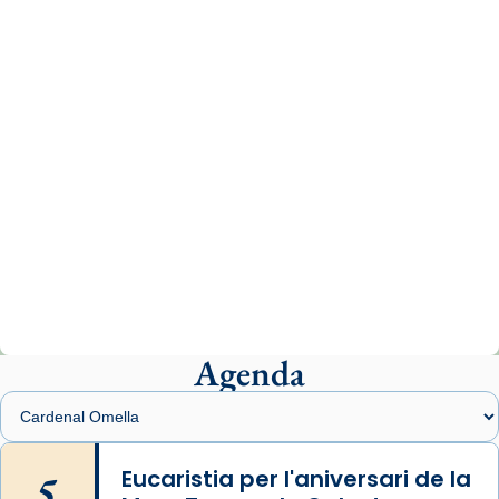
www.vaticannews.va/es/iglesia/news/2026-
07/carmina-historia-depresion-papa-viaje-
espana-testimoni...
Photo
View on Facebook
·
Share
Arquebisbat de Barcelona
2 weeks ago
«Avui les santes Juliana i Semproniana ens
ajuden a alçar la mirada»
Mons. Sergi Gordo, bisbe de Tortosa, ha
presidit aquest 27 de juliol la missa de Les
Agenda
Santes de Mataró.
🔗
tinyurl.com/cvu5jmbk
📸 J. Merino
5
Eucaristia per l'aniversari de la