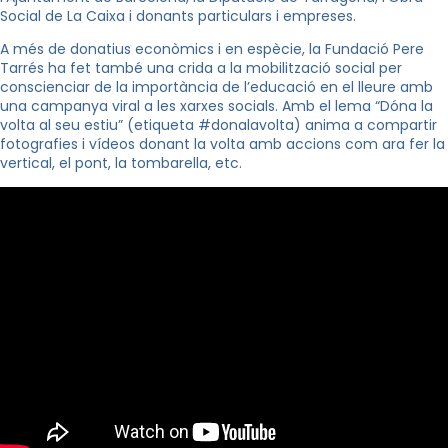
Social de La Caixa i donants particulars i empreses.
A més de donatius econòmics i en espècie, la Fundació Pere
Tarrés ha fet també una crida a la mobilització social per
conscienciar de la importància de l’educació en el lleure amb
una campanya viral a les xarxes socials. Amb el lema “Dóna la
volta al seu estiu” (etiqueta #donalavolta) anima a compartir
fotografies i vídeos donant la volta amb accions com ara fer la
vertical, el pont, la tombarella, etc.