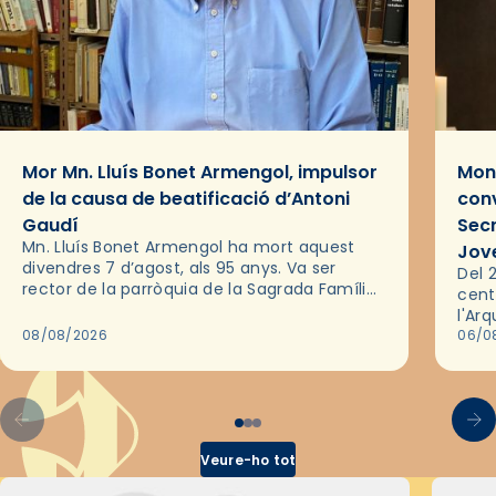
Mor Mn. Lluís Bonet Armengol, impulsor
Mons
de la causa de beatificació d’Antoni
conv
Gaudí
Sec
Mn. Lluís Bonet Armengol ha mort aquest
Jov
divendres 7 d’agost, als 95 anys. Va ser
Del 2
rector de la parròquia de la Sagrada Família
cent
de Barcelona durant 25 anys, entre 1993 i
l'Ar
2018,…
08/08/2026
les 
06/0
pel 
Veure-ho tot