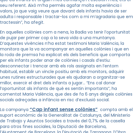
seu referent. Això m’ha permès agafar molta experiència i
valors, ja que vaig veure que davant dels infants havia de ser
adulta i responsable i tractar-los com a mi m’agradaria que em
tractessin”, ha afegit.
En aquelles colònies com a nena, la Badia va tenir l’oportunitat
de pujar per primer cop a la seva vida a una muntanya.
D’aquestes vivències n’ha estat testimoni Maria València, la
monitora que la va acompanyar en aquelles colònies i que en
la roda de premsa ha explicat els dels beneficis que comporta
per els infants poder anar de colònies i casals d’estiu:
desconnectar i trencar amb els rols assignats en l’entorn
habitual, establir un vincle positiu amb els monitors, adquirir
unes rutines estructurades que els ajudaran a organitzar-se
millor, exercir el dret dels infants a jugar… “Ens cal donar
l’oportunitat als infants de què es sentin importants”, ha
comentat Maria València, que des de fa 6 anys dirigeix colònies
socials adreçades a infància en risc d’exclusió social.
“Cap infant sense colònies”
La campanya
compta amb el
suport econòmic de la Generalitat de Catalunya, del Ministerio
de Trabajo y Asuntos Sociales a través del 0,7% de la casella
para otros fines sociales, la Diputació de Barcelona,
l’Ajuntament de Barcelona, la Diputació de Tarragona, l’Obra