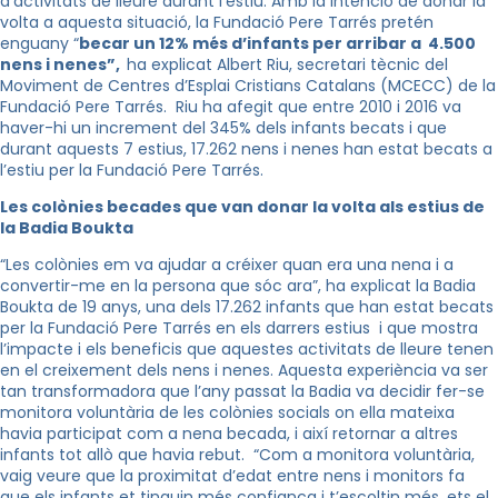
d’activitats de lleure durant l’estiu. Amb la intenció de donar la
volta a aquesta situació, la Fundació Pere Tarrés pretén
enguany “
becar un 12% més d’infants per arribar a 4.500
nens i nenes”,
ha explicat Albert Riu, secretari tècnic del
Moviment de Centres d’Esplai Cristians Catalans (MCECC) de la
Fundació Pere Tarrés. Riu ha afegit que entre 2010 i 2016 va
haver-hi un increment del 345% dels infants becats i que
durant aquests 7 estius, 17.262 nens i nenes han estat becats a
l’estiu per la Fundació Pere Tarrés.
Les colònies becades que van donar la volta als estius de
la Badia Boukta
“Les colònies em va ajudar a créixer quan era una nena i a
convertir-me en la persona que sóc ara”, ha explicat la Badia
Boukta de 19 anys, una dels 17.262 infants que han estat becats
per la Fundació Pere Tarrés en els darrers estius i que mostra
l’impacte i els beneficis que aquestes activitats de lleure tenen
en el creixement dels nens i nenes. Aquesta experiència va ser
tan transformadora que l’any passat la Badia va decidir fer-se
monitora voluntària de les colònies socials on ella mateixa
havia participat com a nena becada, i així retornar a altres
infants tot allò que havia rebut. “Com a monitora voluntària,
vaig veure que la proximitat d’edat entre nens i monitors fa
que els infants et tinguin més confiança i t’escoltin més, ets el