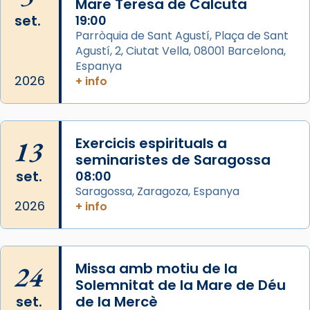
Mare Teresa de Calcuta
Photo
set.
19:00
View on Facebook
·
Share
Parròquia de Sant Agustí, Plaça de Sant
Agustí, 2, Ciutat Vella, 08001 Barcelona,
Arquebisbat de Barcelona
is at Catedral
Espanya
de Barcelona.
2026
+ info
2 weeks ago
Aquest dilluns, 27 de juliol, ha tingut lloc la
missa d’acció de gràcies en agraïment al
13
Exercicis espirituals a
comitè organitzador de la visita apostòlica
seminaristes de Saragossa
del Sant Pare Lleó XIV a Barcelona, i als
set.
08:00
col·laboradors, a la Catedral de Barcelona.
Saragossa, Zaragoza, Espanya
L’arquebisbe de Barcelona, el cardenal Joan
2026
+ info
Josep Omella, ha presidit la missa i l’ha
concelebrat el bisbe auxiliar de Barcelona,
Mons. David Abadías.
24
Missa amb motiu de la
📸 Dr. G. Simón
Solemnitat de la Mare de Déu
set.
de la Mercè
Photo