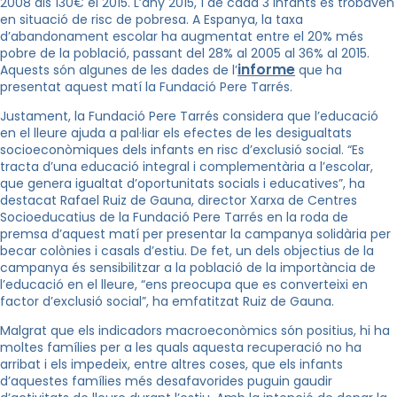
2008 als 130€ el 2015. L’any 2015, 1 de cada 3 infants es trobaven
en situació de risc de pobresa. A Espanya, la taxa
d’abandonament escolar ha augmentat entre el 20% més
pobre de la població, passant del 28% al 2005 al 36% al 2015.
informe
Aquests són algunes de les dades de l’
que ha
presentat aquest matí la Fundació Pere Tarrés.
Justament, la Fundació Pere Tarrés considera que l’educació
en el lleure ajuda a pal·liar els efectes de les desigualtats
socioeconòmiques dels infants en risc d’exclusió social. “Es
tracta d’una educació integral i complementària a l’escolar,
que genera igualtat d’oportunitats socials i educatives”, ha
destacat Rafael Ruiz de Gauna, director Xarxa de Centres
Socioeducatius de la Fundació Pere Tarrés en la roda de
premsa d’aquest matí per presentar la campanya solidària per
becar colònies i casals d’estiu. De fet, un dels objectius de la
campanya és sensibilitzar a la població de la importància de
l’educació en el lleure, “ens preocupa que es converteixi en
factor d’exclusió social”, ha emfatitzat Ruiz de Gauna.
Malgrat que els indicadors macroeconòmics són positius, hi ha
moltes famílies per a les quals aquesta recuperació no ha
arribat i els impedeix, entre altres coses, que els infants
d’aquestes famílies més desafavorides puguin gaudir