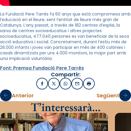
La Fundació Pere Tarrés fa 60 anys que està compromesa amb
l’educació en el lleure, sent l’entitat de lleure més gran de
Catalunya. L’any passat, a través de 182 centres d’esplai, la
xarxa de centres socioeducatius i altres projectes
socioeducatius, 477.040 persones es van beneficiar de la seva
acció educativa i social. Concretament, durant l’estiu més de
26.000 infants i joves van participar en més de 400 colònies i
casals dinamitzats per uns 4.000 monitors, la major part amb
una implicació voluntària.
Font: Premsa Fundació Pere Tarrés
Compartir:
Facebook
X / Twitter
WhatsApp
Email
Imprimir
Anterior
Següent
T’interessarà…