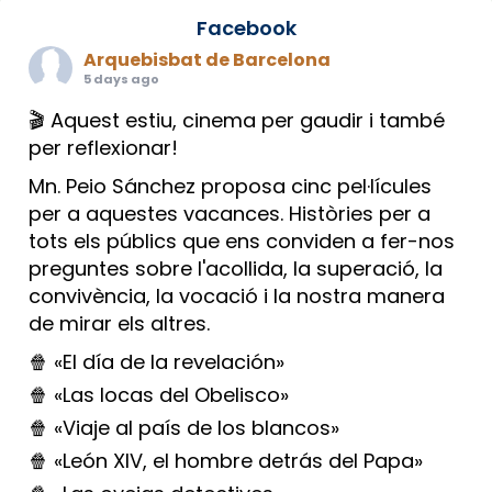
Facebook
Arquebisbat de Barcelona
5 days ago
🎬 Aquest estiu, cinema per gaudir i també
per reflexionar!
Mn. Peio Sánchez proposa cinc pel·lícules
per a aquestes vacances. Històries per a
tots els públics que ens conviden a fer-nos
preguntes sobre l'acollida, la superació, la
convivència, la vocació i la nostra manera
de mirar els altres.
🍿 «El día de la revelación»
🍿 «Las locas del Obelisco»
🍿 «Viaje al país de los blancos»
🍿 «León XIV, el hombre detrás del Papa»