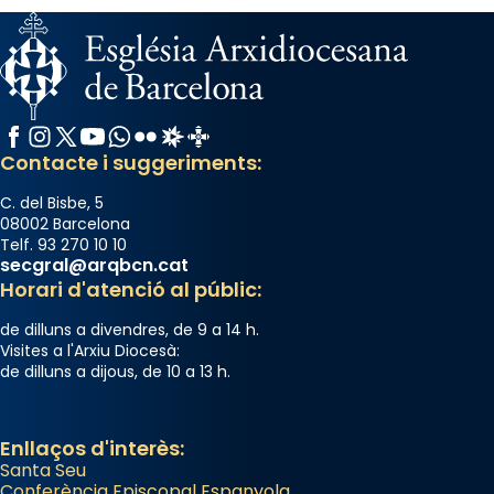
Facebook
Instagram
X / Twitter
YouTube
WhatsApp
Flickr
Radio Estel
Catalunya Cristiana
Contacte i suggeriments:
C. del Bisbe, 5
08002 Barcelona
Telf. 93 270 10 10
secgral@arqbcn.cat
Horari d'atenció al públic:
de dilluns a divendres, de 9 a 14 h.
Visites a l'Arxiu Diocesà:
de dilluns a dijous, de 10 a 13 h.
Enllaços d'interès:
Santa Seu
Conferència Episcopal Espanyola