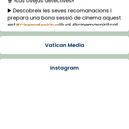
🍿 «Las ovejas detectives»
▶️ Descobreix les seves recomanacions i
prepara una bona sessió de cinema aquest
est
itual @cinemaspiritcat
#CinemaEspiritual
Imatge: Generada amb IA (OpenAI)
Video
Vatican Media
View on Facebook
·
Share
Instagram
Arquebisbat de Barcelona
2 weeks ago
La Carmina va patir depressió. Fa gairebé
dos mesos, a l'Estadi Lluís Companys, la
jove va fer arribar el seu testimoni al papa
Lleó XIV.
Recupera l'entrevista comp
Vatican
tican News 👇
News