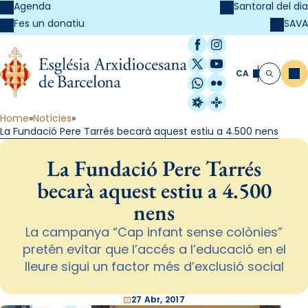
Agenda
Santoral del dia
SAVA
Fes un donatiu
Facebook
Instagram
X / Twitter
YouTube
CA
Me
Cerca
WhatsApp
Flickr
Radio Estel
Catalunya Cristi
Home
Notícies
La Fundació Pere Tarrés becarà aquest estiu a 4.500 nens
La Fundació Pere Tarrés
becarà aquest estiu a 4.500
nens
La campanya “Cap infant sense colònies”
pretén evitar que l’accés a l’educació en el
lleure sigui un factor més d’exclusió social
27 Abr, 2017