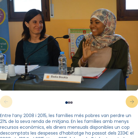
Entre l’any 2008 i 2015, les famílies més pobres van perdre un
21% de la seva renda de mitjana. En les famílies amb menys
recursos econòmics, els diners mensuals disponibles un cop
descomptats les despeses d’habitatge ha passat dels 233€ el