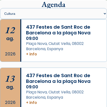
presidit aquest 27 de juliol la missa de Les
Agenda
Santes de Mataró.
🔗
tinyurl.com/cvu5jmbk
📸 J. Merino
12
437 Festes de Sant Roc de
Barcelona a la plaça Nova
Photo
ag.
09:00
View on Facebook
·
Share
Plaça Nova, Ciutat Vella, 08002
Barcelona, Espanya
Arquebisbat de Barcelona
2026
is at Catedral
+ info
de Barcelona.
2 weeks ago
Aquest dilluns, 27 de juliol, ha tingut lloc la
13
437 Festes de Sant Roc de
missa d’acció de gràcies en agraïment al
Barcelona a la plaça Nova
comitè organitzador de la visita apostòlica
ag.
09:00
del Sant Pare Lleó XIV a Barcelona, i als
Plaça Nova, Ciutat Vella, 08002
col·laboradors, a la Catedral de Barcelona.
Barcelona, Espanya
L’arquebisbe de Barcelona, el cardenal Joan
2026
+ info