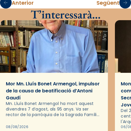
Anterior
Següent
T’interessarà…
Mor Mn. Lluís Bonet Armengol, impulsor
Mons
de la causa de beatificació d’Antoni
conv
Gaudí
Sec
Mn. Lluís Bonet Armengol ha mort aquest
Jov
divendres 7 d’agost, als 95 anys. Va ser
Del 2
rector de la parròquia de la Sagrada Família
cent
de Barcelona durant 25 anys, entre 1993 i
l'Ar
2018,…
08/08/2026
les 
06/0