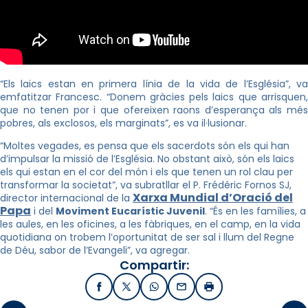
“Els laics estan en primera línia de la vida de l’Església”, va
emfatitzar Francesc. “Donem gràcies pels laics que arrisquen,
que no tenen por i que ofereixen raons d’esperança als més
pobres, als exclosos, els marginats”, es va il·lusionar.
“Moltes vegades, es pensa que els sacerdots són els qui han
d’impulsar la missió de l’Església. No obstant això, són els laics
els qui estan en el cor del món i els que tenen un rol clau per
transformar la societat”, va subratllar el P. Frédéric Fornos SJ,
Xarxa Mundial d’Oració del
director internacional de la
Papa
i del
Moviment Eucarístic Juvenil
. “És en les famílies, a
les aules, en les oficines, a les fàbriques, en el camp, en la vida
quotidiana on trobem l’oportunitat de ser sal i llum del Regne
de Déu, sabor de l’Evangeli”, va agregar.
Compartir:
Facebook
X / Twitter
WhatsApp
Email
Imprimir