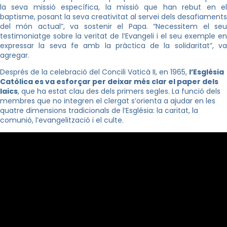
la seva missió específica, la missió que han rebut en el
baptisme, posant la seva creativitat al servei dels desafiaments
del món actual”, va sostenir el Papa. “Necessitem el seu
testimoniatge sobre la veritat de l’Evangeli i el seu exemple en
expressar la seva fe amb la pràctica de la solidaritat”, va
agregar.
Després de la celebració del Concili Vaticà II, en 1965,
l’Església
Catòlica es va esforçar per deixar més clar el paper dels
laics
, que ha estat clau des dels primers segles. La funció dels
membres que no integren el clergat s’orienta a ajudar en les
quatre dimensions tradicionals de l’Església: la caritat, la
comunió, l’evangelització i el culte.