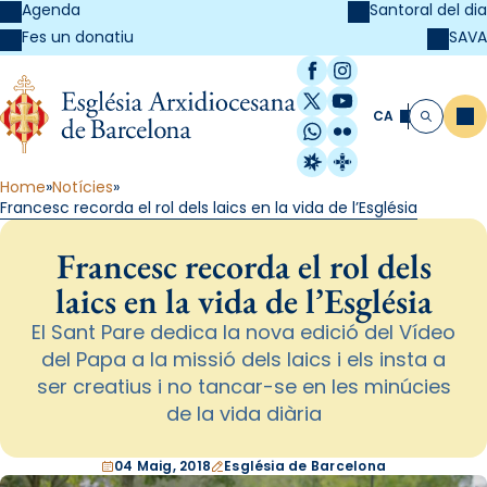
Agenda
Santoral del dia
SAVA
Fes un donatiu
Facebook
Instagram
X / Twitter
YouTube
CA
Me
Cerca
WhatsApp
Flickr
Radio Estel
Catalunya Cristi
Home
Notícies
Francesc recorda el rol dels laics en la vida de l’Església
Francesc recorda el rol dels
laics en la vida de l’Església
El Sant Pare dedica la nova edició del Vídeo
del Papa a la missió dels laics i els insta a
ser creatius i no tancar-se en les minúcies
de la vida diària
04 Maig, 2018
Església de Barcelona