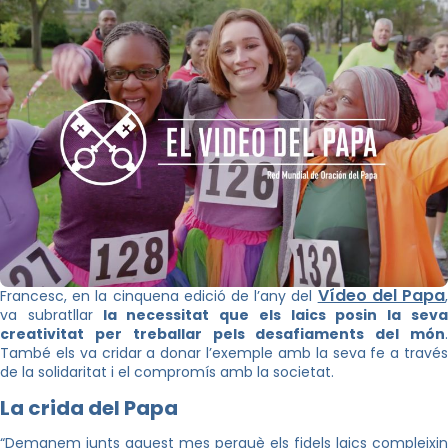
Vídeo del Papa
Francesc, en la cinquena edició de l’any del
va subratllar
la necessitat que els laics posin la sev
creativitat per treballar pels desafiaments del món
.
També els va cridar a donar l’exemple amb la seva fe a través
de la solidaritat i el compromís amb la societat.
La crida del Papa
“Demanem junts aquest mes perquè els fidels laics compleixin