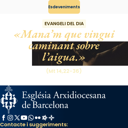
Esdeveniments
View on Facebook
·
Share
EVANGELI DEL DIA
Mana’m que vingui
caminant sobre
l’aigua.
(Mt 14,22-36)
Facebook
Instagram
X / Twitter
YouTube
WhatsApp
Flickr
Radio Estel
Catalunya Cristiana
Contacte i suggeriments: