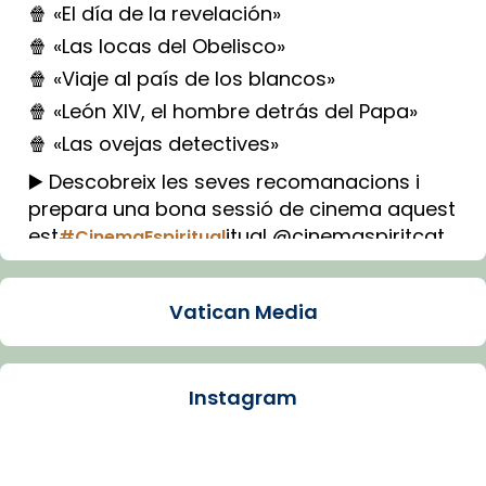
🍿 «El día de la revelación»
🍿 «Las locas del Obelisco»
🍿 «Viaje al país de los blancos»
🍿 «León XIV, el hombre detrás del Papa»
🍿 «Las ovejas detectives»
▶️ Descobreix les seves recomanacions i
prepara una bona sessió de cinema aquest
est
itual @cinemaspiritcat
#CinemaEspiritual
Imatge: Generada amb IA (OpenAI)
Video
Vatican Media
View on Facebook
·
Share
Instagram
Arquebisbat de Barcelona
1 week ago
La Carmina va patir depressió. Fa gairebé