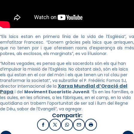
“Els laics estan en primera línia de la vida de l’Església”, va
emfatitzar Francesc. “Donem gràcies pels laics que arrisquen,
que no tenen por i que ofereixen raons d’esperança als més
pobres, als exclosos, els marginats”, es va il·lusionar.
“Moltes vegades, es pensa que els sacerdots són els qui han
d’impulsar la missió de l’Església. No obstant això, són els laics
els qui estan en el cor del món i els que tenen un rol clau per
transformar la societat”, va subratllar el P. Frédéric Fornos SJ,
Xarxa Mundial d’Oració del
director internacional de la
Papa
i del
Moviment Eucarístic Juvenil
. “És en les famílies, a
les aules, en les oficines, a les fàbriques, en el camp, en la vida
quotidiana on trobem l’oportunitat de ser sal i llum del Regne
de Déu, sabor de l’Evangeli”, va agregar.
Compartir:
Facebook
X / Twitter
WhatsApp
Email
Imprimir