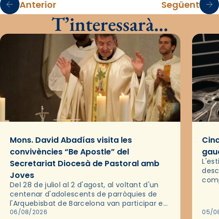
Anterior
Següent
T’interessarà…
Mons. David Abadías visita les
Cinc
convivències “Be Apostle” del
gaud
L'es
Secretariat Diocesà de Pastoral amb
desc
Joves
comp
Del 28 de juliol al 2 d'agost, al voltant d'un
deix
centenar d'adolescents de parròquies de
trav
l'Arquebisbat de Barcelona van participar en
les convivències Be Apostle, organitzades
06/08/2026
05/0