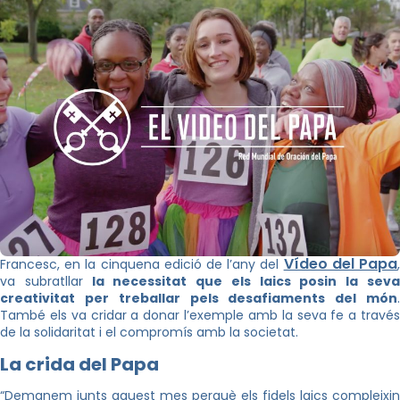
Vídeo del Papa
Francesc, en la cinquena edició de l’any del
va subratllar
la necessitat que els laics posin la sev
creativitat per treballar pels desafiaments del món
.
També els va cridar a donar l’exemple amb la seva fe a través
de la solidaritat i el compromís amb la societat.
La crida del Papa
“Demanem junts aquest mes perquè els fidels laics compleixin