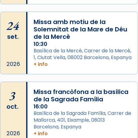
Josep Omella, ha presidit la missa i l’ha
concelebrat el bisbe auxiliar de Barcelona,
Mons. David Abadías.
24
Missa amb motiu de la
📸 Dr. G. Simón
Solemnitat de la Mare de Déu
set.
de la Mercè
Photo
10:30
View on Facebook
·
Share
Basílica de la Mercè, Carrer de la Mercè,
1, Ciutat Vella, 08002 Barcelona, Espanya
2026
Arquebisbat de Barcelona
+ info
2 weeks ago
Memòria de les santes Juliana i
Semproniana, verges i màrtirs.
3
Missa francòfona a la basílica
de la Sagrada Família
Acompanyant la història de sant Cugat, a
oct.
16:00
partir de l’Edat Mitjana sorgeix la tradició
Basílica de la Sagrada Família, Carrer de
que les santes Juliana (“relatiu a Júlia”) i
Mallorca, 401, Eixample, 08013
Semproniana (“relatiu a Semprònia =
Barcelona, Espanya
eterna”) són deixebles seves. I l’any 1667, el
2026
+ info
frare Joan Gaspar Roig, afirma en una obra