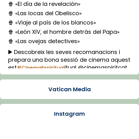
🍿 «El día de la revelación»
🍿 «Las locas del Obelisco»
🍿 «Viaje al país de los blancos»
🍿 «León XIV, el hombre detrás del Papa»
🍿 «Las ovejas detectives»
▶️ Descobreix les seves recomanacions i
prepara una bona sessió de cinema aquest
est
itual @cinemaspiritcat
#CinemaEspiritual
Imatge: Generada amb IA (OpenAI)
Video
Vatican Media
View on Facebook
·
Share
Instagram
Arquebisbat de Barcelona
1 week ago
La Carmina va patir depressió. Fa gairebé