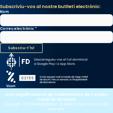
Subscriviu-vos al nostre butlletí electrònic:
Nom
Correu electrònic
*
Avís Legal
Protecció de Dades
Política de Cookies
Canal de denúncia
Copyright 2026 ©ARQUEBISBAT DE BARCELONA, tots els drets
reservats.