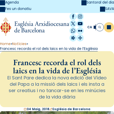
Agenda
Santoral del dia
SAVA
Fes un donatiu
Facebook
Instagram
X / Twitter
YouTube
CA
Me
Cerca
WhatsApp
Flickr
Radio Estel
Catalunya Cristi
Home
Notícies
Francesc recorda el rol dels laics en la vida de l’Església
Francesc recorda el rol dels
laics en la vida de l’Església
El Sant Pare dedica la nova edició del Vídeo
del Papa a la missió dels laics i els insta a
ser creatius i no tancar-se en les minúcies
de la vida diària
04 Maig, 2018
Església de Barcelona