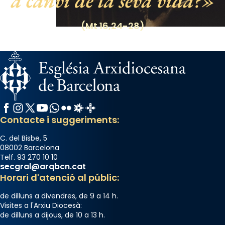
a canvi de la seva vida?
View on Facebook
·
Share
(Mt 16,24-28)
Facebook
Instagram
X / Twitter
YouTube
WhatsApp
Flickr
Radio Estel
Catalunya Cristiana
Contacte i suggeriments:
C. del Bisbe, 5
08002 Barcelona
Telf. 93 270 10 10
secgral@arqbcn.cat
Horari d'atenció al públic:
de dilluns a divendres, de 9 a 14 h.
Visites a l'Arxiu Diocesà:
de dilluns a dijous, de 10 a 13 h.