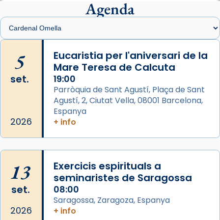
presidit aquest 27 de juliol la missa de Les
Agenda
Santes de Mataró.
🔗
tinyurl.com/cvu5jmbk
📸 J. Merino
5
Eucaristia per l'aniversari de la
Mare Teresa de Calcuta
Photo
set.
19:00
View on Facebook
·
Share
Parròquia de Sant Agustí, Plaça de Sant
Agustí, 2, Ciutat Vella, 08001 Barcelona,
Arquebisbat de Barcelona
is at Catedral
Espanya
de Barcelona.
2026
+ info
2 weeks ago
Aquest dilluns, 27 de juliol, ha tingut lloc la
missa d’acció de gràcies en agraïment al
13
Exercicis espirituals a
comitè organitzador de la visita apostòlica
seminaristes de Saragossa
del Sant Pare Lleó XIV a Barcelona, i als
set.
08:00
col·laboradors, a la Catedral de Barcelona.
Saragossa, Zaragoza, Espanya
L’arquebisbe de Barcelona, el cardenal Joan
2026
+ info