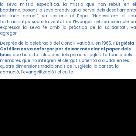
la seva missió específica, la missió que han rebut en el
baptisme, posant la seva creativitat al servei dels desafiaments
del món actual”, va sostenir el Papa. “Necessitem el seu
testimoniatge sobre la veritat de l’Evangeli i el seu exemple en
expressar la seva fe amb la pràctica de la solidaritat”, va
agregar.
Després de la celebració del Concili Vaticà II, en 1965,
l’Església
Catòlica es va esforçar per deixar més clar el paper dels
laics
, que ha estat clau des dels primers segles. La funció dels
membres que no integren el clergat s’orienta a ajudar en les
quatre dimensions tradicionals de l’Església: la caritat, la
comunió, l’evangelització i el culte.