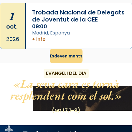
View on Facebook
·
Share
1
Trobada Nacional de Delegats
de Joventut de la CEE
oct.
09:00
Madrid, Espanya
2026
+ info
Esdeveniments
EVANGELI DEL DIA
La seva cara es tornà
resplendent com el sol.
(Mt 17,1-9)