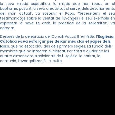
la seva missió específica, la missió que han rebut en el
baptisme, posant la seva creativitat al servei dels desafiaments
del món actual”, va sostenir el Papa. “Necessitem el seu
testimoniatge sobre la veritat de l’Evangeli i el seu exemple en
expressar la seva fe amb la pràctica de la solidaritat”, va
agregar.
Després de la celebració del Concili Vaticà II, en 1965,
l’Església
Catòlica es va esforçar per deixar més clar el paper dels
laics
, que ha estat clau des dels primers segles. La funció dels
membres que no integren el clergat s’orienta a ajudar en les
quatre dimensions tradicionals de l’Església: la caritat, la
comunió, l’evangelització i el culte.