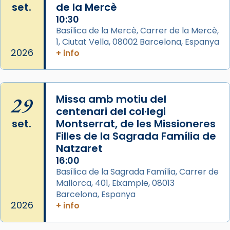
set.
de la Mercè
Segons el llibre dels Fets (12,2) fou el primer
10:30
apòstol màrtir, decapitat a Jerusalem per
Basílica de la Mercè, Carrer de la Mercè,
1, Ciutat Vella, 08002 Barcelona, Espanya
Herodes Agripa (vers l'any 44).
2026
+ info
Patró de Galícia, després de les invasions
musulmanes fou venerat com a patró dels
Regnes castellans i més tard de tota
29
Missa amb motiu del
Espanya.
centenari del col·legi
El seu sepulcre a Compostela fou un gran
set.
Montserrat, de les Missioneres
centre de peregrinacions medievals de tot
Filles de la Sagrada Família de
el món cristià, després de Roma i terra
Natzaret
Santa.
16:00
Basílica de la Sagrada Família, Carrer de
«A Raïms de Sant Jaume, raïms aigualits;
Mallorca, 401, Eixample, 08013
raïms de setembre te'n llepes els dits»,
Barcelona, Espanya
segons una dita popular.
2026
+ info
Photo