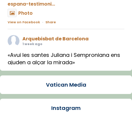
espana-testimoni...
Photo
View on Facebook
·
Share
Arquebisbat de Barcelona
1 week ago
«Avui les santes Juliana i Semproniana ens
ajuden a alçar la mirada»
Mons. Sergi Gordo, bisbe de Tortosa, ha
presidit aquest 27 de juliol la missa de Les
Vatican Media
Santes de Mataró.
🔗
tinyurl.com/cvu5jmbk
📸 J. Merino
Instagram
Photo
View on Facebook
·
Share