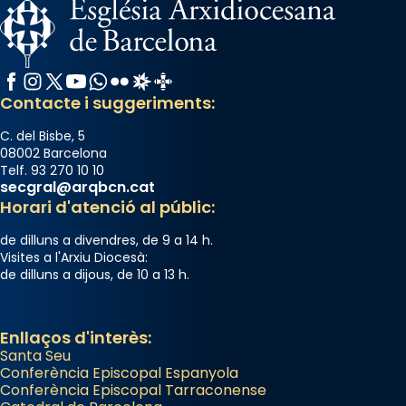
Facebook
Instagram
X / Twitter
YouTube
WhatsApp
Flickr
Radio Estel
Catalunya Cristiana
Contacte i suggeriments:
C. del Bisbe, 5
08002 Barcelona
Telf. 93 270 10 10
secgral@arqbcn.cat
Horari d'atenció al públic:
de dilluns a divendres, de 9 a 14 h.
Visites a l'Arxiu Diocesà:
de dilluns a dijous, de 10 a 13 h.
Enllaços d'interès:
Santa Seu
Conferència Episcopal Espanyola
Conferència Episcopal Tarraconense