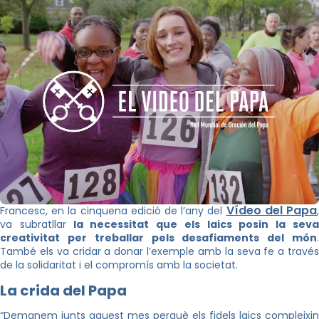
Vídeo del Papa
Francesc, en la cinquena edició de l’any del
va subratllar
la necessitat que els laics posin la sev
creativitat per treballar pels desafiaments del món
.
També els va cridar a donar l’exemple amb la seva fe a través
de la solidaritat i el compromís amb la societat.
La crida del Papa
“Demanem junts aquest mes perquè els fidels laics compleixin