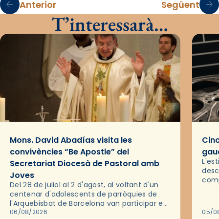
Anterior
Següent
T’interessarà…
Mons. David Abadías visita les
Cinc
convivències “Be Apostle” del
gaud
L'es
Secretariat Diocesà de Pastoral amb
desc
Joves
comp
Del 28 de juliol al 2 d'agost, al voltant d'un
deix
centenar d'adolescents de parròquies de
trav
l'Arquebisbat de Barcelona van participar en
les convivències Be Apostle, organitzades
06/08/2026
05/0