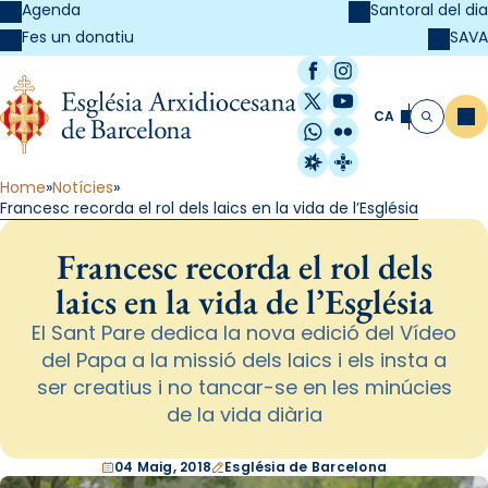
Agenda
Santoral del dia
SAVA
Fes un donatiu
Facebook
Instagram
X / Twitter
YouTube
CA
Me
Cerca
WhatsApp
Flickr
Radio Estel
Catalunya Cristi
Home
Notícies
Francesc recorda el rol dels laics en la vida de l’Església
Francesc recorda el rol dels
laics en la vida de l’Església
El Sant Pare dedica la nova edició del Vídeo
del Papa a la missió dels laics i els insta a
ser creatius i no tancar-se en les minúcies
de la vida diària
04 Maig, 2018
Església de Barcelona