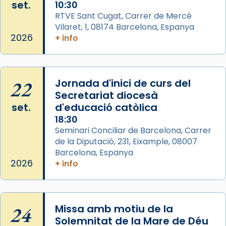
set.
10:30
pontifici, amb orquestra i cor, i té una
RTVE Sant Cugat, Carrer de Mercé
duració aproximada de tres hores. Després,
Vilaret, 1, 08174 Barcelona, Espanya
processó (recuperada el 1972) al voltant
2026
+ info
del temple amb les relíquies de les santes.
Des de 1985 hi participa també un grup de
diablesses amb música i ball propis. Festa
22
gran a Mataró.
Jornada d'inici de curs del
Secretariat diocesà
«Si vols saber què és calor, ves per les
set.
d'educació catòlica
Santes a Mataró»🥵.
18:30
Photo
Seminari Conciliar de Barcelona, Carrer
de la Diputació, 231, Eixample, 08007
View on Facebook
·
Share
Barcelona, Espanya
2026
+ info
Arquebisbat de Barcelona
2 weeks ago
Jaume, fill de Zebedeu, és juntament amb el
24
Missa amb motiu de la
seu germà Joan i Pere un dels que
Solemnitat de la Mare de Déu
acompanyava més de prop Jesús.