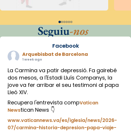
Seguiu
-nos
Facebook
Arquebisbat de Barcelona
1 week ago
La Carmina va patir depressió. Fa gairebé
dos mesos, a l'Estadi Lluís Companys, la
jove va fer arribar el seu testimoni al papa
Lleó XIV.
Recupera l'entrevista comp
Vatican
tican News 👇
News
www.vaticannews.va/es/iglesia/news/2026-
07/carmina-historia-depresion-papa-viaje-