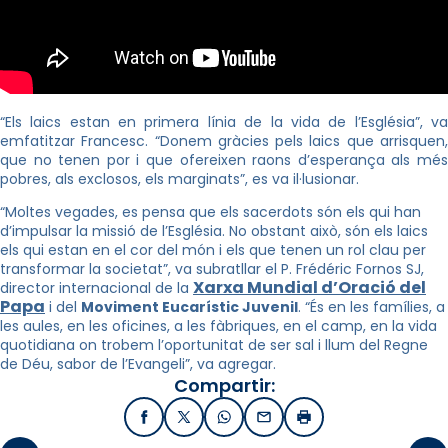
“Els laics estan en primera línia de la vida de l’Església”, va
emfatitzar Francesc. “Donem gràcies pels laics que arrisquen,
que no tenen por i que ofereixen raons d’esperança als més
pobres, als exclosos, els marginats”, es va il·lusionar.
“Moltes vegades, es pensa que els sacerdots són els qui han
d’impulsar la missió de l’Església. No obstant això, són els laics
els qui estan en el cor del món i els que tenen un rol clau per
transformar la societat”, va subratllar el P. Frédéric Fornos SJ,
Xarxa Mundial d’Oració del
director internacional de la
Papa
i del
Moviment Eucarístic Juvenil
. “És en les famílies, a
les aules, en les oficines, a les fàbriques, en el camp, en la vida
quotidiana on trobem l’oportunitat de ser sal i llum del Regne
de Déu, sabor de l’Evangeli”, va agregar.
Compartir:
Facebook
X / Twitter
WhatsApp
Email
Imprimir