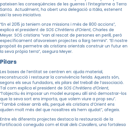
pateixen les conseqüències de les guerres i l’integrisme a Terra
Santa. Actualment, ha obert una delegació a Itàlia, estenent
així la seva iniciativa.
“En el 2015 ja teniem onze missions i més de 800 accions”,
explica
el president de
SOS Chrétiens d’Orient
, Charles de
Meyer
. SOS cristians “van al rescat de persones en perill, però
específicament afavoreixen projectes a llarg termini”. “El nostre
propòsit és permetre als cristians orientals construir un futur en
la seva pròpia terra”, asegura Meyer.
Pilars
Les bases de l’entitat se centren en: ajuda material,
reconstrucció i restaurar la convivència ferida. Aquests són,
segons els seus fundadors, els pilars del treball de l’associació.
Tal com explica el president de
SOS Chrétiens d’Orient
,
“l’objectiu és imposar un model europeu allí sinó demostrar-los
que la seva sort ens importa, que volem viure a prop seu”.
“També créixer amb ells, perquè els cristians d’Orient ens
ajuden molt més del que nosaltres els hem ajudat”, afegeix.
Entre els diferents projectes destaca la restauració de la
fortificació coneguda com el
Krak dels Cavallers
, una fortalesa