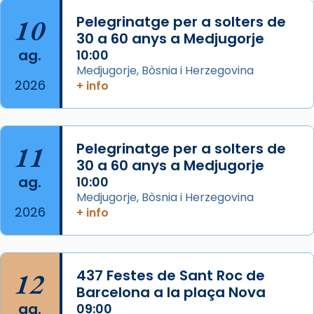
Aquest dilluns, 27 de juliol, ha tingut lloc la
10
Pelegrinatge per a solters de
missa d’acció de gràcies en agraïment al
30 a 60 anys a Medjugorje
ag.
comitè organitzador de la visita apostòlica
10:00
Medjugorje, Bòsnia i Herzegovina
del Sant Pare Lleó XIV a Barcelona, i als
2026
+ info
col·laboradors, a la Catedral de Barcelona.
L’arquebisbe de Barcelona, el cardenal Joan
Josep Omella, ha presidit la missa i l’ha
11
Pelegrinatge per a solters de
concelebrat el bisbe auxiliar de Barcelona,
30 a 60 anys a Medjugorje
Mons. David Abadías.
ag.
10:00
📸 Dr. G. Simón
Medjugorje, Bòsnia i Herzegovina
2026
+ info
Photo
View on Facebook
·
Share
12
437 Festes de Sant Roc de
Arquebisbat de Barcelona
2 weeks ago
Barcelona a la plaça Nova
ag.
09:00
Memòria de les santes Juliana i