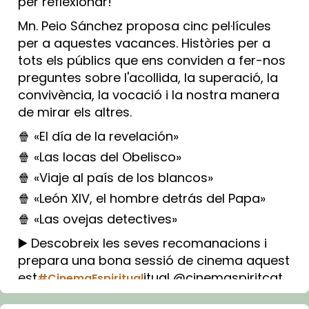
per reflexionar!
Mn. Peio Sánchez proposa cinc pel·lícules
per a aquestes vacances. Històries per a
tots els públics que ens conviden a fer-nos
preguntes sobre l'acollida, la superació, la
convivència, la vocació i la nostra manera
de mirar els altres.
🍿 «El día de la revelación»
🍿 «Las locas del Obelisco»
🍿 «Viaje al país de los blancos»
🍿 «León XIV, el hombre detrás del Papa»
🍿 «Las ovejas detectives»
▶️ Descobreix les seves recomanacions i
prepara una bona sessió de cinema aquest
est
itual @cinemaspiritcat
#CinemaEspiritual
Imatge: Generada amb IA (OpenAI)