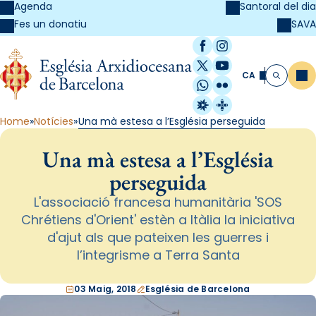
Agenda
Santoral del dia
SAVA
Fes un donatiu
Facebook
Instagram
X / Twitter
YouTube
CA
Me
Cerca
WhatsApp
Flickr
Radio Estel
Catalunya Cristi
Home
Notícies
Una mà estesa a l’Església perseguida
Una mà estesa a l’Església
perseguida
L'associació francesa humanitària 'SOS
Chrétiens d'Orient' estèn a Itàlia la iniciativa
d'ajut als que pateixen les guerres i
l’integrisme a Terra Santa
03 Maig, 2018
Església de Barcelona