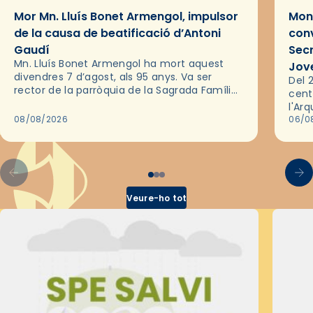
Mor Mn. Lluís Bonet Armengol, impulsor
Mons
de la causa de beatificació d’Antoni
conv
Gaudí
Sec
Mn. Lluís Bonet Armengol ha mort aquest
Jov
divendres 7 d’agost, als 95 anys. Va ser
Del 2
rector de la parròquia de la Sagrada Família
cent
de Barcelona durant 25 anys, entre 1993 i
l'Ar
2018,…
08/08/2026
les 
06/0
pel 
Veure-ho tot