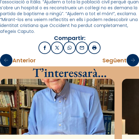
l’associació a Itàlia. “Ajudem a tota la població civil perquè quan
s’obre un hospital o es reconstrueix un col·legi no es demana la
partida de baptisme a ningú”. “Ajudem a tot el món!”, exclama.
“Mirant-los ens veiem reflectits en ells i podem redescobrir una
identitat cristiana que Occident ha perdut completament,
afegeix Caputo.
Compartir:
Facebook
X / Twitter
WhatsApp
Email
Imprimir
Anterior
Següent
T’interessarà…