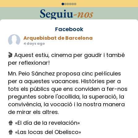
Seguiu
-nos
Facebook
Arquebisbat de Barcelona
4 days ago
🎬 Aquest estiu, cinema per gaudir i també
per reflexionar!
Mn. Peio Sánchez proposa cinc pel·lícules
per a aquestes vacances. Històries per a
tots els públics que ens conviden a fer-nos
preguntes sobre l'acollida, la superació, la
convivència, la vocació i la nostra manera
de mirar els altres.
🍿 «El día de la revelación»
🍿 «Las locas del Obelisco»