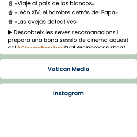
🍿 «Viaje al país de los blancos»
🍿 «León XIV, el hombre detrás del Papa»
🍿 «Las ovejas detectives»
▶️ Descobreix les seves recomanacions i
prepara una bona sessió de cinema aquest
est
itual @cinemaspiritcat
#CinemaEspiritual
Imatge: Generada amb IA (OpenAI)
Video
Vatican Media
View on Facebook
·
Share
Instagram
Arquebisbat de Barcelona
1 week ago
La Carmina va patir depressió. Fa gairebé
dos mesos, a l'Estadi Lluís Companys, la
jove va fer arribar el seu testimoni al papa
Lleó XIV.