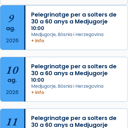
🔗
tinyurl.com/cvu5jmbk
📸 J. Merino
9
Pelegrinatge per a solters de
30 a 60 anys a Medjugorje
Photo
ag.
10:00
View on Facebook
·
Share
Medjugorje, Bòsnia i Herzegovina
2026
+ info
Arquebisbat de Barcelona
is at Catedral
de Barcelona.
2 weeks ago
Aquest dilluns, 27 de juliol, ha tingut lloc la
10
Pelegrinatge per a solters de
missa d’acció de gràcies en agraïment al
30 a 60 anys a Medjugorje
ag.
comitè organitzador de la visita apostòlica
10:00
Medjugorje, Bòsnia i Herzegovina
del Sant Pare Lleó XIV a Barcelona, i als
2026
+ info
col·laboradors, a la Catedral de Barcelona.
L’arquebisbe de Barcelona, el cardenal Joan
Josep Omella, ha presidit la missa i l’ha
11
Pelegrinatge per a solters de
concelebrat el bisbe auxiliar de Barcelona,
30 a 60 anys a Medjugorje
Mons. David Abadías.