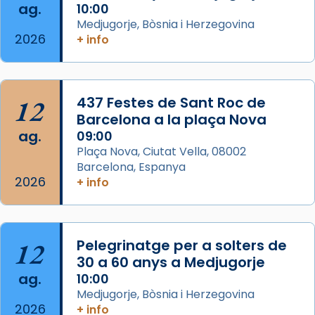
ag.
10:00
📸 Dr. G. Simón
Medjugorje, Bòsnia i Herzegovina
2026
+ info
Photo
View on Facebook
·
Share
12
437 Festes de Sant Roc de
Arquebisbat de Barcelona
2 weeks ago
Barcelona a la plaça Nova
ag.
09:00
Memòria de les santes Juliana i
Plaça Nova, Ciutat Vella, 08002
Semproniana, verges i màrtirs.
Barcelona, Espanya
2026
Acompanyant la història de sant Cugat, a
+ info
partir de l’Edat Mitjana sorgeix la tradició
que les santes Juliana (“relatiu a Júlia”) i
Semproniana (“relatiu a Semprònia =
12
Pelegrinatge per a solters de
eterna”) són deixebles seves. I l’any 1667, el
30 a 60 anys a Medjugorje
frare Joan Gaspar Roig, afirma en una obra
ag.
10:00
que les santes són filles de l’antiga Iluro.
Medjugorje, Bòsnia i Herzegovina
Mataró en reivindicarà les relíquies fins que
2026
+ info