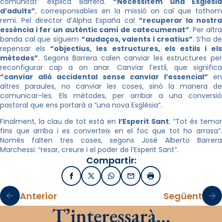
comunitat” explica Barrera.
“Necessitem una Esglési
d’adults”
, corresponsables en la missió on cal que tothom
remi. Pel director d’Alpha España cal
“recuperar la nostra
essència i fer un autèntic camí de catecumenat”
. Per altr
banda cal que siguem
“audaços, valents i creatius”
. S’ha d
repensar els
“objectius, les estructures, els estils i els
mètodes”
. Segons Barrera calen canviar les estructures per
reconfigurar cap a on anar. Canviar l’estil, que significa
“canviar allò accidental sense canviar l’essencial”
en
altres paraules, no canviar les coses, sinó la manera de
comunicar-les. Els mètodes, per arribar a una conversió
pastoral que ens portarà a “una nova Església”.
Finalment, la clau de tot està en
l’Esperit Sant
. “Tot és temo
fins que arriba i es converteix en el foc que tot ho arrasa”.
Només falten tres coses, segons José Alberto Barrera
Marchessi: “resar, creure i el poder de l’Esperit Sant”.
Compartir:
Facebook
X / Twitter
WhatsApp
Email
Imprimir
Anterior
Següent
T’interessarà…