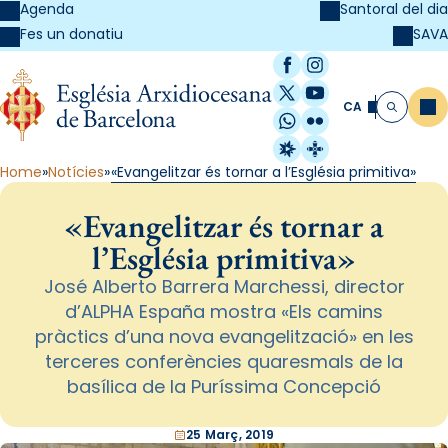
Agenda
Santoral del dia
SAVA
Fes un donatiu
Facebook
Instagram
X / Twitter
YouTube
CA
Me
Cerca
WhatsApp
Flickr
Radio Estel
Catalunya Cristi
Home
Notícies
«Evangelitzar és tornar a l’Església primitiva»
«Evangelitzar és tornar a
l’Església primitiva»
José Alberto Barrera Marchessi, director
d’ALPHA España mostra «Els camins
pràctics d’una nova evangelització» en les
terceres conferències quaresmals de la
basílica de la Puríssima Concepció
25 Març, 2019