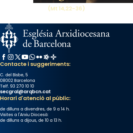
(Mt 14,22-36)
Facebook
Instagram
X / Twitter
YouTube
WhatsApp
Flickr
Radio Estel
Catalunya Cristiana
Contacte i suggeriments:
C. del Bisbe, 5
08002 Barcelona
Telf. 93 270 10 10
secgral@arqbcn.cat
Horari d'atenció al públic:
de dilluns a divendres, de 9 a 14 h.
Visites a l'Arxiu Diocesà:
de dilluns a dijous, de 10 a 13 h.