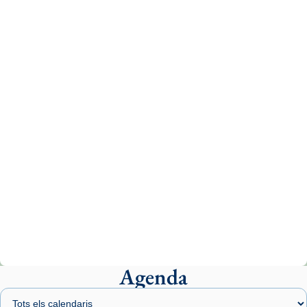
Recupera l'entrevista comp
Vatican
tican News 👇
News
www.vaticannews.va/es/iglesia/news/2026-
07/carmina-historia-depresion-papa-viaje-
espana-testimoni...
Photo
View on Facebook
·
Share
Arquebisbat de Barcelona
2 weeks ago
«Avui les santes Juliana i Semproniana ens
ajuden a alçar la mirada»
Mons. Sergi Gordo, bisbe de Tortosa, ha
presidit aquest 27 de juliol la missa de Les
Agenda
Santes de Mataró.