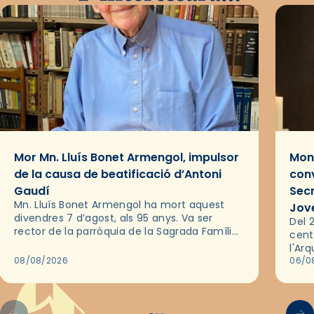
Mor Mn. Lluís Bonet Armengol, impulsor
Mons
de la causa de beatificació d’Antoni
conv
Gaudí
Sec
Mn. Lluís Bonet Armengol ha mort aquest
Jov
divendres 7 d’agost, als 95 anys. Va ser
Del 2
rector de la parròquia de la Sagrada Família
cent
de Barcelona durant 25 anys, entre 1993 i
l'Ar
2018,…
08/08/2026
les 
06/0
pel 