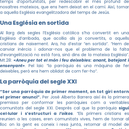
temps d’oportunitats, per redescobrir el més profund de
nosaltres mateixos, que ens hem deixat en el camí. Així, tornar
a aquella Església evangelitzadora del temps de Jesús.
Una Església en sortida
Al llarg dels segles l’Església catòlica s’ha convertit en una
Església d’arribada, que acollia als ja convertits, a aquells
cristians de naixement. Ara, ha d’estar “en sortida”. “Hem de
canviar inèrcia i adonar-nos que el problema de la falta
d’evangelització no està fora, sinó dins de la mateixa Església”.
Mt.28:
«Aneu per tot el món i feu deixebles: anant, batejant 
ensenyant»
. Pel laic “la parròquia és una màquina de fer
deixebles, però ens hem oblidat de com fer-ho”.
La parròquia del segle XXI
“Ser una parròquia de primer moment, on tot giri entorn
el primer anunci”.
Per José Alberto Barrera així és la primer
premissa per conformar les parròquies com a veritables
comunitats del segle XXI. Després cal que la parròquia
sigui
cel·lular i s’estructuri a
l’oikos
. “Els primers cristians es
reunien a les cases, eren comunitats vives, hem de tornar al
lloc on la gent es coneix i resa junta, retornar al model de