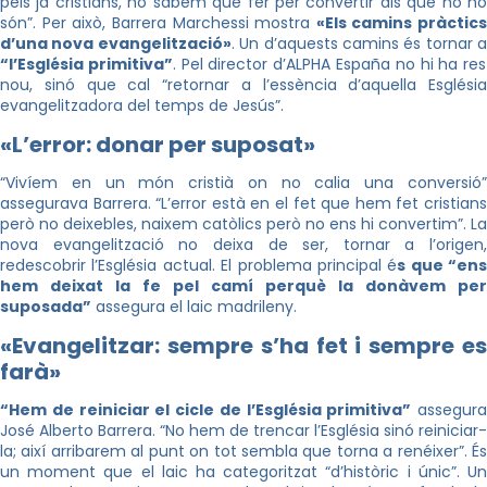
pels ja cristians, no sabem què fer per convertir als que no ho
són”. Per això, Barrera Marchessi mostra
«Els camins pràctics
d’una nova evangelització»
. Un d’aquests camins és tornar a
“l’Església primitiva”
. Pel director d’ALPHA España no hi ha res
nou, sinó que cal “retornar a l’essència d’aquella Església
evangelitzadora del temps de Jesús”.
«L’error: donar per suposat»
“Vivíem en un món cristià on no calia una conversió”
assegurava Barrera. “L’error està en el fet que hem fet cristians
però no deixebles, naixem catòlics però no ens hi convertim”. La
nova evangelització no deixa de ser, tornar a l’origen,
redescobrir l’Església actual. El problema principal é
s que “ens
hem deixat la fe pel camí perquè la donàvem per
suposada”
assegura el laic madrileny.
«Evangelitzar: sempre s’ha fet i sempre es
farà»
“Hem de reiniciar el cicle de l’Església primitiva”
assegura
José Alberto Barrera. “No hem de trencar l’Església sinó reiniciar-
la; així arribarem al punt on tot sembla que torna a renéixer”. És
un moment que el laic ha categoritzat “d’històric i únic”. Un