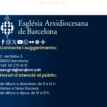
(Mt 17,14-20)
Facebook
Instagram
X / Twitter
YouTube
WhatsApp
Flickr
Radio Estel
Catalunya Cristiana
Contacte i suggeriments:
C. del Bisbe, 5
08002 Barcelona
Telf. 93 270 10 10
secgral@arqbcn.cat
Horari d'atenció al públic:
de dilluns a divendres, de 9 a 14 h.
Visites a l'Arxiu Diocesà:
de dilluns a dijous, de 10 a 13 h.