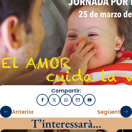
Compartir:
Facebook
X / Twitter
WhatsApp
Email
Imprimir
Anterior
Següent
T’interessarà…