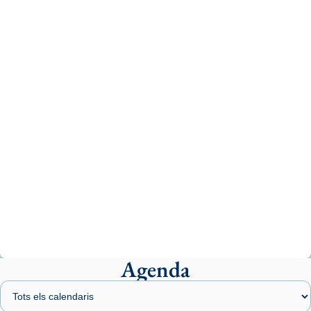
Recupera l'entrevista comp
Vatican
tican News 👇
News
www.vaticannews.va/es/iglesia/news/2026-
07/carmina-historia-depresion-papa-viaje-
espana-testimoni...
Photo
View on Facebook
·
Share
Arquebisbat de Barcelona
2 weeks ago
«Avui les santes Juliana i Semproniana ens
ajuden a alçar la mirada»
Mons. Sergi Gordo, bisbe de Tortosa, ha
presidit aquest 27 de juliol la missa de Les
Agenda
Santes de Mataró.
🔗
tinyurl.com/cvu5jmbk