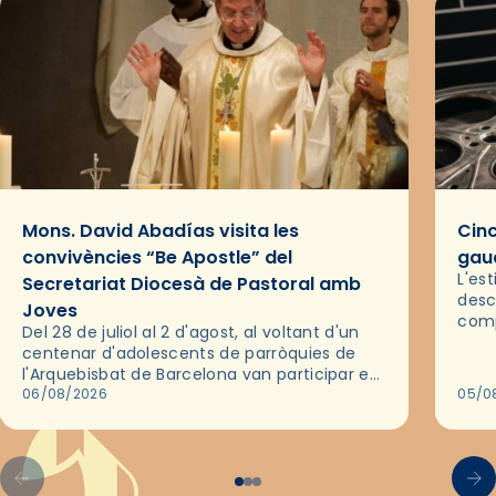
Mons. David Abadías visita les
Cinc
convivències “Be Apostle” del
gaud
L'es
Secretariat Diocesà de Pastoral amb
desc
Joves
comp
Del 28 de juliol al 2 d'agost, al voltant d'un
deix
centenar d'adolescents de parròquies de
trav
l'Arquebisbat de Barcelona van participar en
les convivències Be Apostle, organitzades
06/08/2026
05/0
pel Secretariat Diocesà de Pastoral amb…