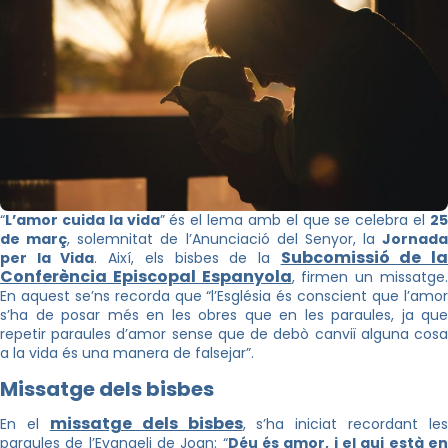
“
L’amor cuida la vida
” és el lema amb el que se celebra el
2
de març
, solemnitat de l’Anunciació del Senyor, la
Jornada
Subcomissió de l
per la Vida
. Així, els bisbes de la
Conferència Episcopal Espanyola
, firmen un missatge
En aquest se’ns recorda que “l’Església és conscient que l’amor
s’ha de posar més en les obres que en les paraules, ja que
repetir paraules d’amor sense que de debò canviï alguna cosa
a la vida és una manera de falsejar”.
Missatge dels bisbes
missatge dels bisbes
En el
, s’ha iniciat recordant les
paraules de l’Evangeli de Joan: “
Déu és amor, i el qui està e