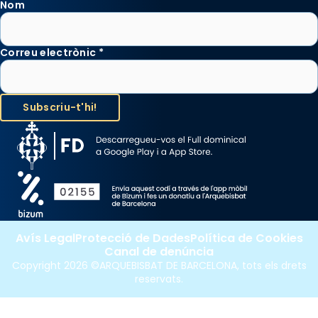
Nom
Correu electrònic
*
Avís Legal
Protecció de Dades
Política de Cookies
Canal de denúncia
Copyright 2026 ©ARQUEBISBAT DE BARCELONA, tots els drets
reservats.