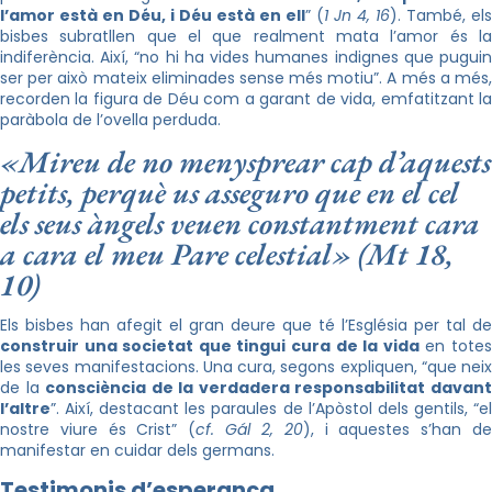
l’amor està en Déu, i Déu està en ell
” (
1 Jn 4, 16
). També, els
bisbes subratllen que el que realment mata l’amor és la
indiferència. Així, “no hi ha vides humanes indignes que puguin
ser per això mateix eliminades sense més motiu”. A més a més,
recorden la figura de Déu com a garant de vida, emfatitzant la
paràbola de l’ovella perduda.
«Mireu de no menysprear cap d’aquests
petits, perquè us asseguro que en el cel
els seus àngels veuen constantment cara
a cara el meu Pare celestial» (Mt 18,
10)
Els bisbes han afegit el gran deure que té l’Església per tal de
construir una societat que tingui cura de la vida
en tote
les seves manifestacions. Una cura, segons expliquen, “que neix
de la
consciència de la verdadera responsabilitat davan
l’altre
”. Així, destacant les paraules de l’Apòstol dels gentils, “el
nostre viure és Crist” (
cf. Gál 2, 20
), i aquestes s’han d
manifestar en cuidar dels germans.
Testimonis d’esperança