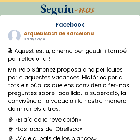
Seguiu
-nos
Facebook
Arquebisbat de Barcelona
3 days ago
🎬 Aquest estiu, cinema per gaudir i també
per reflexionar!
Mn. Peio Sánchez proposa cinc pel·lícules
per a aquestes vacances. Històries per a
tots els públics que ens conviden a fer-nos
preguntes sobre l'acollida, la superació, la
convivència, la vocació i la nostra manera
de mirar els altres.
🍿 «El día de la revelación»
🍿 «Las locas del Obelisco»
🍿 «Viaje al país de los blancos»