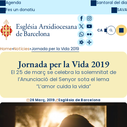
Agenda
Santoral del dia
SAVA
Fes un donatiu
Facebook
Instagram
X / Twitter
YouTube
CA
Me
Cerca
WhatsApp
Flickr
Radio Estel
Catalunya Cristi
Home
Notícies
Jornada per la Vida 2019
Jornada per la Vida 2019
El 25 de març se celebra la solemnitat de
l’Anunciació del Senyor sota el lema
“L’amor cuida la vida”
26 Març, 2019
Església de Barcelona