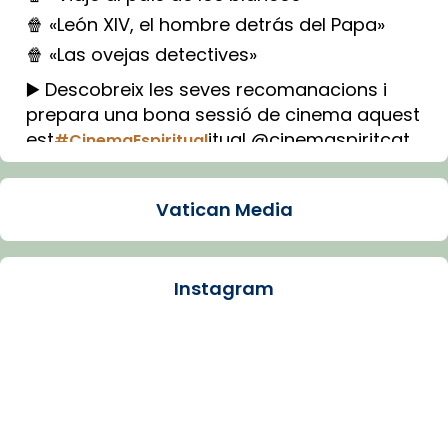
🍿 «León XIV, el hombre detrás del Papa»
🍿 «Las ovejas detectives»
▶️ Descobreix les seves recomanacions i
prepara una bona sessió de cinema aquest
est
itual @cinemaspiritcat
#CinemaEspiritual
Imatge: Generada amb IA (OpenAI)
Video
Vatican Media
View on Facebook
·
Share
Instagram
Arquebisbat de Barcelona
1 week ago
La Carmina va patir depressió. Fa gairebé
dos mesos, a l'Estadi Lluís Companys, la
jove va fer arribar el seu testimoni al papa
Lleó XIV.