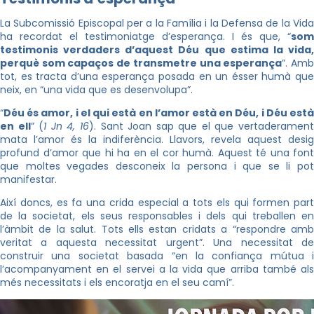
La Subcomissió Episcopal per a la Família i la Defensa de la Vida
ha recordat el testimoniatge d’esperança. I és que, “
som
testimonis verdaders d’aquest Déu que estima la vida,
perquè som capaços de transmetre una esperança
”. Am
tot, es tracta d’una esperança posada en un ésser humà que
neix, en “una vida que es desenvolupa”.
“
Déu és amor, i el qui està en l’amor està en Déu, i Déu està
en ell
” (
1 Jn 4, 16
). Sant Joan sap que el que vertaderamen
mata l’amor és la indiferència. Llavors, revela aquest desig
profund d’amor que hi ha en el cor humà. Aquest té una font
que moltes vegades desconeix la persona i que se li pot
manifestar.
Així doncs, es fa una crida especial a tots els qui formen part
de la societat, els seus responsables i dels qui treballen en
l’àmbit de la salut. Tots ells estan cridats a “respondre amb
veritat a aquesta necessitat urgent”. Una necessitat de
construir una societat basada “en la confiança mútua i
l’acompanyament en el servei a la vida que arriba també als
més necessitats i els encoratja en el seu camí”.