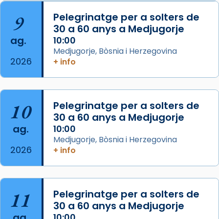
📸 J. Merino
9
Pelegrinatge per a solters de
30 a 60 anys a Medjugorje
Photo
ag.
10:00
View on Facebook
·
Share
Medjugorje, Bòsnia i Herzegovina
2026
+ info
Arquebisbat de Barcelona
is at Catedral
de Barcelona.
2 weeks ago
Aquest dilluns, 27 de juliol, ha tingut lloc la
10
Pelegrinatge per a solters de
missa d’acció de gràcies en agraïment al
30 a 60 anys a Medjugorje
ag.
comitè organitzador de la visita apostòlica
10:00
Medjugorje, Bòsnia i Herzegovina
del Sant Pare Lleó XIV a Barcelona, i als
2026
+ info
col·laboradors, a la Catedral de Barcelona.
L’arquebisbe de Barcelona, el cardenal Joan
Josep Omella, ha presidit la missa i l’ha
11
Pelegrinatge per a solters de
concelebrat el bisbe auxiliar de Barcelona,
30 a 60 anys a Medjugorje
Mons. David Abadías.
ag.
10:00