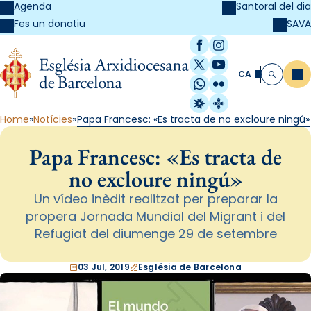
Agenda
Santoral del dia
SAVA
Fes un donatiu
Facebook
Instagram
X / Twitter
YouTube
CA
Me
Cerca
WhatsApp
Flickr
Radio Estel
Catalunya Cristi
Home
Notícies
Papa Francesc: «Es tracta de no excloure ningú»
Papa Francesc: «Es tracta de
no excloure ningú»
Un vídeo inèdit realitzat per preparar la
propera Jornada Mundial del Migrant i del
Refugiat del diumenge 29 de setembre
03 Jul, 2019
Església de Barcelona