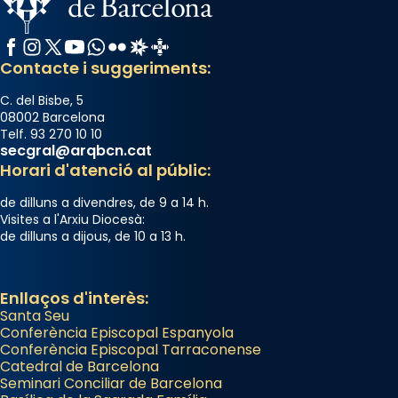
Facebook
Instagram
X / Twitter
YouTube
WhatsApp
Flickr
Radio Estel
Catalunya Cristiana
Contacte i suggeriments:
C. del Bisbe, 5
08002 Barcelona
Telf. 93 270 10 10
secgral@arqbcn.cat
Horari d'atenció al públic:
de dilluns a divendres, de 9 a 14 h.
Visites a l'Arxiu Diocesà:
de dilluns a dijous, de 10 a 13 h.
Enllaços d'interès:
Santa Seu
Conferència Episcopal Espanyola
Conferència Episcopal Tarraconense
Catedral de Barcelona
Seminari Conciliar de Barcelona