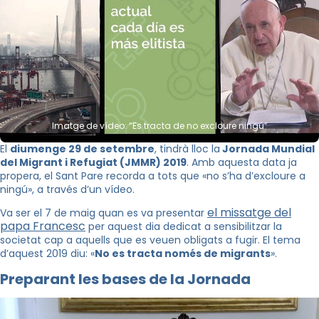
Imatge de vídeo: “Es tracta de no excloure ningú”
El
diumenge 29 de setembre
, tindrà lloc la
Jornada Mundial
del Migrant i Refugiat (JMMR) 2019
. Amb aquesta data ja
propera, el Sant Pare recorda a tots que
«
no s’ha d’excloure a
ningú
», a través d’un vídeo.
el missatge del
Va ser el 7 de maig quan es va presentar
papa Francesc
per aquest dia dedicat a sensibilitzar la
societat cap a aquells que es veuen obligats a fugir
. El tema
d’aquest 2019 diu:
«
No es tracta només de migrants
».
Preparant les bases de la Jornada