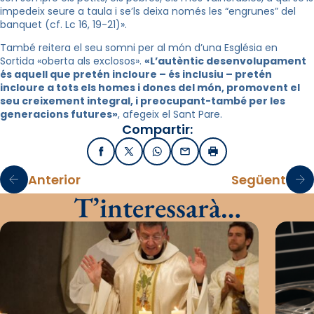
impedeix seure a taula i se’ls deixa només les “engrunes” del
banquet (cf. Lc 16, 19-21)
»
.
També reitera el seu somni per al món d’una Església en
Sortida
«
oberta als exclosos
»
.
«L’autèntic desenvolupament
és aquell que pretén incloure – és inclusiu – pretén
incloure a tots els homes i dones del món, promovent el
seu creixement integral, i preocupant-també per les
generacions futures
»
, afegeix el Sant Pare
.
Compartir:
Facebook
X / Twitter
WhatsApp
Email
Imprimir
Anterior
Següent
T’interessarà…