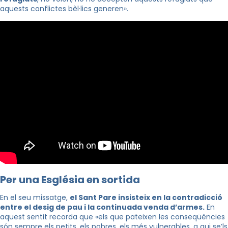
aquests conflictes bèl·lics generen
»
.
Per una Església en sortida
En el seu missatge,
el Sant Pare insisteix en la contradicció
entre el desig de pau i la continuada venda d’armes.
En
aquest sentit recorda que
«
els que pateixen les conseqüències
són sempre els petits, els pobres, els més vulnerables, a qui se’ls