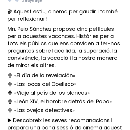
3 days ago
🎬 Aquest estiu, cinema per gaudir i també
per reflexionar!
Mn. Peio Sánchez proposa cinc pel·lícules
per a aquestes vacances. Històries per a
tots els públics que ens conviden a fer-nos
preguntes sobre l'acollida, la superació, la
convivència, la vocació i la nostra manera
de mirar els altres.
🍿 «El día de la revelación»
🍿 «Las locas del Obelisco»
🍿 «Viaje al país de los blancos»
🍿 «León XIV, el hombre detrás del Papa»
🍿 «Las ovejas detectives»
▶️ Descobreix les seves recomanacions i
prepara una bona sessió de cinema aquest