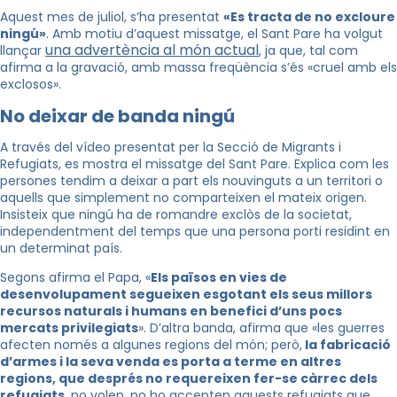
Aquest mes de juliol, s’ha presentat
«Es tracta de no excloure
ningú»
. Amb motiu d’aquest missatge, el Sant Pare ha volgut
una advertència al món actual
llançar
, ja que, tal com
afirma a la gravació, amb massa freqüència s’és «cruel amb els
exclosos».
No deixar de banda ningú
A través del vídeo presentat per la Secció de Migrants i
Refugiats, es mostra el missatge del Sant Pare. Explica com les
persones tendim a deixar a part els nouvinguts a un territori o
aquells que simplement no comparteixen el mateix origen.
Insisteix que ningú ha de romandre exclòs de la societat,
independentment del temps que una persona porti residint en
un determinat país.
Segons afirma el Papa,
«
Els països en vies de
desenvolupament segueixen esgotant els seus millors
recursos naturals i humans en benefici d’uns pocs
mercats privilegiats
»
. D’altra banda, afirma que
«l
es guerres
afecten només a algunes regions del món; però,
la fabricació
d’armes i la seva venda es porta a terme en altres
regions, que després no requereixen fer-se càrrec dels
refugiats
, no volen, no ho accepten aquests refugiats que