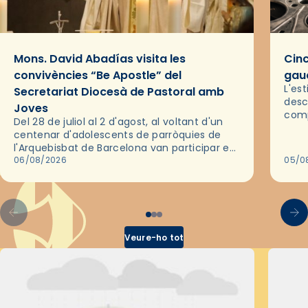
Mons. David Abadías visita les
Cinc
convivències “Be Apostle” del
gaud
L'es
Secretariat Diocesà de Pastoral amb
desc
Joves
comp
Del 28 de juliol al 2 d'agost, al voltant d'un
deix
centenar d'adolescents de parròquies de
trav
l'Arquebisbat de Barcelona van participar en
les convivències Be Apostle, organitzades
06/08/2026
05/0
pel Secretariat Diocesà de Pastoral amb…
Veure-ho tot