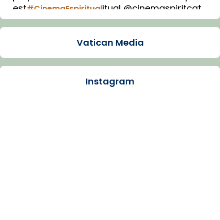
est
itual @cinemaspiritcat
#CinemaEspiritual
Imatge: Generada amb IA (OpenAI)
Video
Vatican Media
View on Facebook
·
Share
Instagram
Arquebisbat de Barcelona
1 week ago
La Carmina va patir depressió. Fa gairebé
dos mesos, a l'Estadi Lluís Companys, la
jove va fer arribar el seu testimoni al papa
Lleó XIV.
Recupera l'entrevista comp
Vatican
tican News 👇
News
www.vaticannews.va/es/iglesia/news/2026-
07/carmina-historia-depresion-papa-viaje-
espana-testimoni...