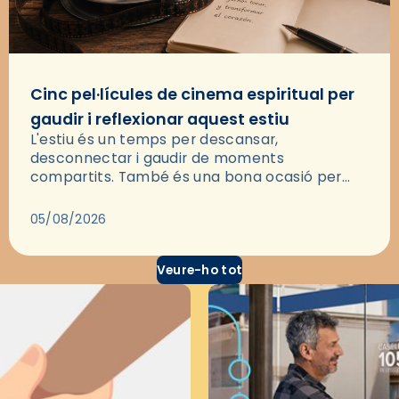
Cinc pel·lícules de cinema espiritual per
gaudir i reflexionar aquest estiu
L'estiu és un temps per descansar,
desconnectar i gaudir de moments
compartits. També és una bona ocasió per
deixar-se portar per una bona història i, a
través del cinema, reflexionar sobre les…
05/08/2026
Veure-ho tot