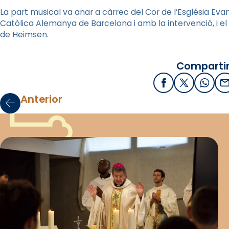
La part musical va anar a càrrec del Cor de l’Església Eva
Catòlica Alemanya de Barcelona i amb la intervenció, i e
de Heimsen.
Compartir
Facebook
X / Twitter
What
E
Anterior