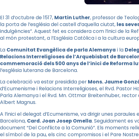
El 31 d’octubre de 1517,
Martin Luther
, professor de Teolog
la porta de l’església del castell d’aquella ciutat,
les seve
indulgències”. Aquest fet es considera com l’inici de la Refo
al món protestant, a l’Església Catòlica i a la cultura euro
La
Comunitat Evangèlica de parla Alemanya
i la
Dele
Relacions Interreligioses de l’Arquebisbat de Barcelo
commemoració dels 500 anys de l’inici de Reforma l
l’església luterana de Barcelona.
La celebració va estar presidida per
Mons. Jaume Gonz
d’Ecumenisme i Relacions Interreligioses, el Rvd. Pastor Ho
Parla Alemanya i el Rvd. Mn. Ottmar Breitenhuber, rector 
Albert Magnus.
A l’inici el delegat d’Ecumenisme, va dirigir unes paraule
Barcelona,
Card. Joan Josep Omella
. Seguidament es va
document “Del Conflicte a la Comunió”. Els moments relle
el símbol de la pau, els cinc compromisos i el Pare Nostre