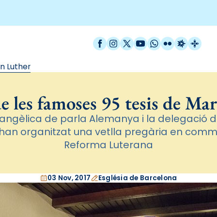
Facebook
Instagram
X / Twitter
YouTube
WhatsApp
Flickr
Radio Est
Catal
n Luther
e les famoses 95 tesis de Ma
angèlica de parla Alemanya i la delegació
 han organitzat una vetlla pregària en com
Reforma Luterana
03 Nov, 2017
Església de Barcelona