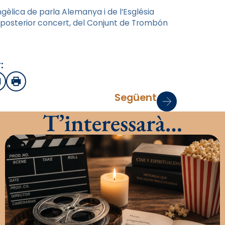
ngèlica de parla Alemanya i de l’Església
l posterior concert, del Conjunt de Trombón
:
sApp
mail
Imprimir
Següent
T’interessarà…