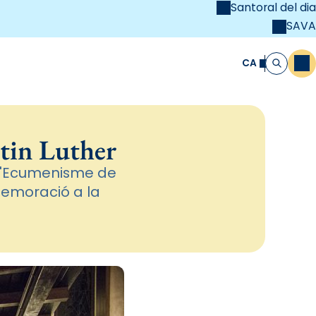
Santoral del dia
SAVA
el
unya Cristiana
CA
M
Cerca
rtin Luther
 d'Ecumenisme de
memoració a la