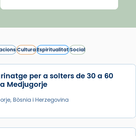
acions
Cultura
Espiritualitat
Social
rinatge per a solters de 30 a 60
 a Medjugorje
rje, Bòsnia i Herzegovina