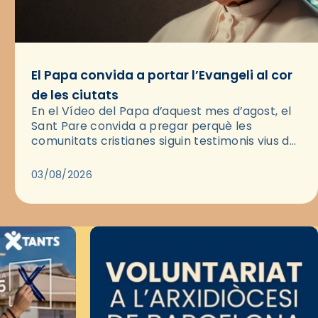
El Papa convida a portar l’Evangeli al cor
de les ciutats
En el Vídeo del Papa d’aquest mes d’agost, el
Sant Pare convida a pregar perquè les
comunitats cristianes siguin testimonis vius de
l’Evangeli enmig de les ciutats. A través d’una
pregària, el…
03/08/2026