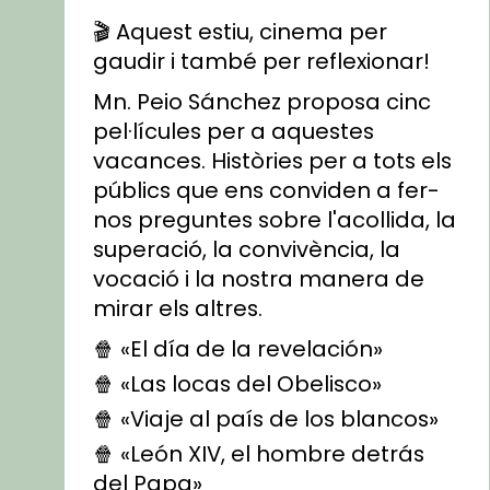
🎬 Aquest estiu, cinema per
gaudir i també per reflexionar!
Mn. Peio Sánchez proposa cinc
pel·lícules per a aquestes
vacances. Històries per a tots els
públics que ens conviden a fer-
nos preguntes sobre l'acollida, la
superació, la convivència, la
vocació i la nostra manera de
mirar els altres.
🍿 «El día de la revelación»
🍿 «Las locas del Obelisco»
🍿 «Viaje al país de los blancos»
🍿 «León XIV, el hombre detrás
del Papa»