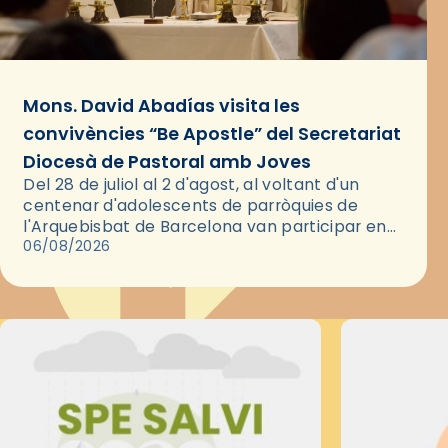
Mons. David Abadías visita les
convivències “Be Apostle” del Secretariat
Diocesà de Pastoral amb Joves
Del 28 de juliol al 2 d'agost, al voltant d'un
centenar d'adolescents de parròquies de
l'Arquebisbat de Barcelona van participar en
les convivències Be Apostle, organitzades pel
06/08/2026
Secretariat Diocesà de Pastoral amb…