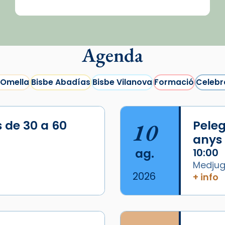
Agenda
 Omella
Bisbe Abadías
Bisbe Vilanova
Formació
Celebr
s de 30 a 60
10
Peleg
anys
ag.
10:00
Medjugo
2026
+ info