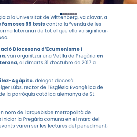
ia a la Universitat de Wittenberg, va clavar, a
s famoses 95 tesis
contra la “venda de les
rma luterana i de tot el que ella va significar,
pea.
gació Diocesana d’Ecumenisme i
na
, van organitzar una Vetlla de Pregària
en
uterana
, el dimarts 31 d’octubre de 2017 a
ález-Agàpito
, delegat diocesà
lger Lübs, rector de l’Església Evangèlica de
de la parròquia catòlica alemanya de St.
s en nom de l’arquebisbe metropolità de
 iniciar la Pregària comuna en el marc del
vants varen ser les lectures del penediment,
.