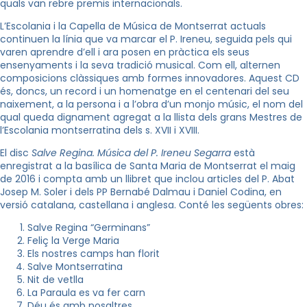
quals van rebre premis internacionals.
L’Escolania i la Capella de Música de Montserrat actuals
continuen la línia que va marcar el P. Ireneu, seguida pels qui
varen aprendre d’ell i ara posen en pràctica els seus
ensenyaments i la seva tradició musical. Com ell, alternen
composicions clàssiques amb formes innovadores. Aquest CD
és, doncs, un record i un homenatge en el centenari del seu
naixement, a la persona i a l’obra d’un monjo músic, el nom del
qual queda dignament agregat a la llista dels grans Mestres de
l’Escolania montserratina dels s. XVII i XVIII.
El disc
Salve Regina. Música del P. Ireneu Segarra
està
enregistrat a la basílica de Santa Maria de Montserrat el maig
de 2016 i compta amb un llibret que inclou articles del P. Abat
Josep M. Soler i dels PP Bernabé Dalmau i Daniel Codina, en
versió catalana, castellana i anglesa. Conté les següents obres:
Salve Regina “Germinans”
Feliç la Verge Maria
Els nostres camps han florit
Salve Montserratina
Nit de vetlla
La Paraula es va fer carn
Déu és amb nosaltres