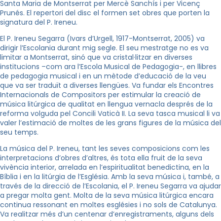
Santa Maria de Montserrat per Mercè Sanchís i per Vicenç
Prunés. El repertori del disc el formen set obres que porten la
signatura del P. Ireneu.
El P. Ireneu Segarra (Ivars d’Urgell, 1917-Montserrat, 2005) va
dirigir l’Escolania durant mig segle. El seu mestratge no es va
limitar a Montserrat, sinó que va cristal·litzar en diverses
institucions –com ara l’Escola Musical de Pedagogia-, en llibres
de pedagogia musical i en un mètode d’educació de la veu
que va ser traduït a diverses llengües. Va fundar els Encontres
Internacionals de Compositors per estimular la creació de
música litúrgica de qualitat en llengua vernacla després de la
reforma volguda pel Concili Vaticà II. La seva tasca musical li va
valer l’estimació de moltes de les grans figures de la música del
seu temps.
La música del P. Ireneu, tant les seves composicions com les
interpretacions d’obres d’altres, és tota ella fruit de la seva
vivència interior, arrelada en l’espiritualitat benedictina, en la
Bíblia i en la litúrgia de l’Església. Amb la seva música i, també, a
través de la direcció de l’Escolania, el P. Ireneu Segarra va ajudar
a pregar molta gent. Molta de la seva música litúrgica encara
continua ressonant en moltes esglésies i no sols de Catalunya.
Va realitzar més d’un centenar d’enregistraments, alguns dels