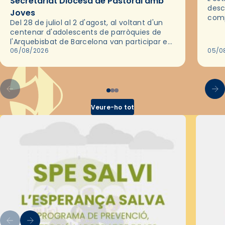
Secretariat Diocesà de Pastoral amb
desc
Joves
comp
Del 28 de juliol al 2 d'agost, al voltant d'un
deix
centenar d'adolescents de parròquies de
trav
l'Arquebisbat de Barcelona van participar en
les convivències Be Apostle, organitzades
06/08/2026
05/0
pel Secretariat Diocesà de Pastoral amb…
Veure-ho tot