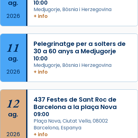
ag.
comitè organitzador de la visita apostòlica
10:00
Medjugorje, Bòsnia i Herzegovina
del Sant Pare Lleó XIV a Barcelona, i als
2026
+ info
col·laboradors, a la Catedral de Barcelona.
L’arquebisbe de Barcelona, el cardenal Joan
Josep Omella, ha presidit la missa i l’ha
11
Pelegrinatge per a solters de
concelebrat el bisbe auxiliar de Barcelona,
30 a 60 anys a Medjugorje
Mons. David Abadías.
ag.
10:00
📸 Dr. G. Simón
Medjugorje, Bòsnia i Herzegovina
2026
+ info
Photo
View on Facebook
·
Share
12
437 Festes de Sant Roc de
Arquebisbat de Barcelona
2 weeks ago
Barcelona a la plaça Nova
ag.
09:00
Memòria de les santes Juliana i
Plaça Nova, Ciutat Vella, 08002
Semproniana, verges i màrtirs.
Barcelona, Espanya
2026
Acompanyant la història de sant Cugat, a
+ info