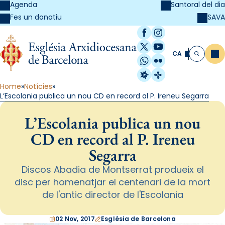
Agenda
Santoral del dia
SAVA
Fes un donatiu
Facebook
Instagram
X / Twitter
YouTube
CA
Me
Cerca
WhatsApp
Flickr
Radio Estel
Catalunya Cristi
Home
Notícies
L’Escolania publica un nou CD en record al P. Ireneu Segarra
L’Escolania publica un nou
CD en record al P. Ireneu
Segarra
Discos Abadia de Montserrat produeix el
disc per homenatjar el centenari de la mort
de l'antic director de l'Escolania
02 Nov, 2017
Església de Barcelona