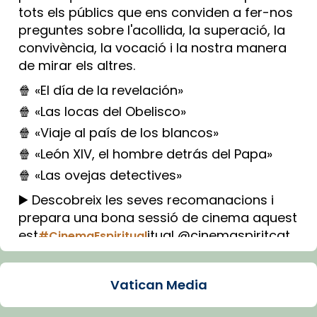
tots els públics que ens conviden a fer-nos
preguntes sobre l'acollida, la superació, la
convivència, la vocació i la nostra manera
de mirar els altres.
🍿 «El día de la revelación»
🍿 «Las locas del Obelisco»
🍿 «Viaje al país de los blancos»
🍿 «León XIV, el hombre detrás del Papa»
🍿 «Las ovejas detectives»
▶️ Descobreix les seves recomanacions i
prepara una bona sessió de cinema aquest
est
itual @cinemaspiritcat
#CinemaEspiritual
Imatge: Generada amb IA (OpenAI)
Video
Vatican Media
View on Facebook
·
Share