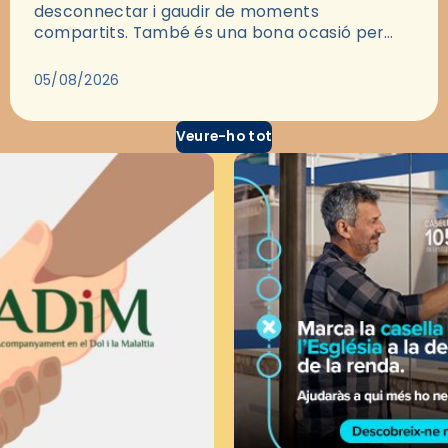
desconnectar i gaudir de moments
compartits. També és una bona ocasió per
deixar-se portar per una bona història i, a
través del cinema, reflexionar sobre les…
05/08/2026
Veure-ho tot