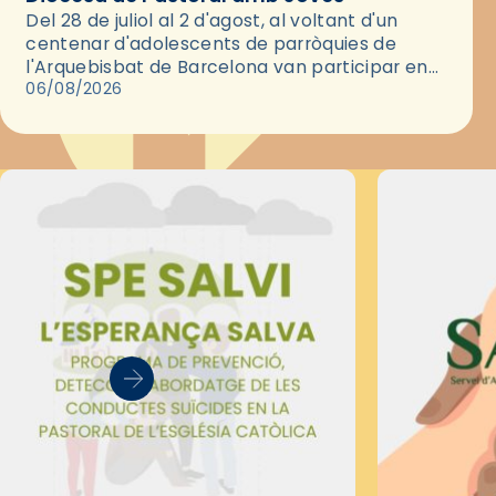
Del 28 de juliol al 2 d'agost, al voltant d'un
centenar d'adolescents de parròquies de
l'Arquebisbat de Barcelona van participar en
les convivències Be Apostle, organitzades pel
06/08/2026
Secretariat Diocesà de Pastoral amb…