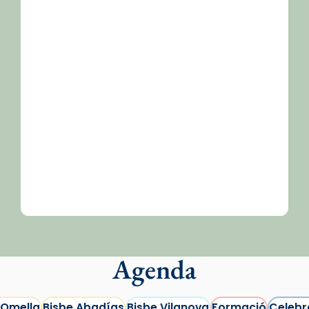
/2026-
Agenda
 Omella
Bisbe Abadías
Bisbe Vilanova
Formació
Celebr