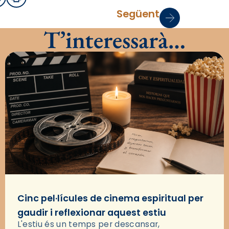
sApp
mail
Imprimir
Següent
T’interessarà…
Cinc pel·lícules de cinema espiritual per
gaudir i reflexionar aquest estiu
L'estiu és un temps per descansar,