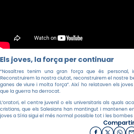
Els joves, la força per continuar
“Nosaltres tenim una gran força que és personal, i
Reconstruirem la nostra ciutat, reconstruirem el nostre be
ganes de viure i molta força”. Així ho relataven els joves
que la guerra ha derrocat.
L’oratori, el centre juvenil o els universitaris als quals a
cristians, que els Salesians han mantingut i mantenen e
joves a Síria sigui el més normal possible tot i les bombes
Compartir