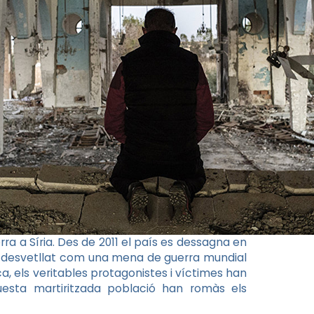
rra a Síria. Des de 2011 el país es dessagna en
’ha desvetllat com una mena de guerra mundial
ica, els veritables protagonistes i víctimes han
questa martiritzada població han romàs els