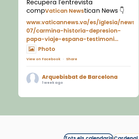
Recupera l'entrevista
comp
tican News 👇
Vatican News
www.vaticannews.va/es/iglesia/news
07/carmina-historia-depresion-
papa-viaje-espana-testimoni...
Photo
View on Facebook
·
Share
Arquebisbat de Barcelona
1 week ago
«Avui les santes Juliana i
Semproniana ens ajuden a alçar
la mirada»
Mons. Sergi Gordo, bisbe de
Tortosa, ha presidit aquest 27 de
juliol la missa de Les Santes de
Tots els calendaris
Cardenal