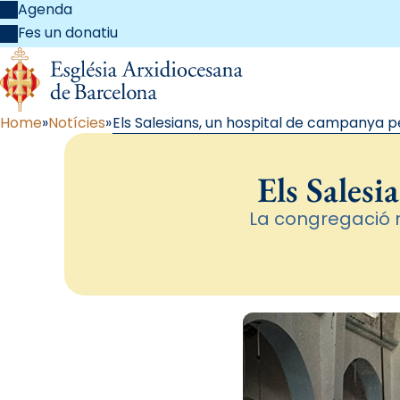
Agenda
Fes un donatiu
Home
Notícies
Els Salesians, un hospital de campanya pe
Els Salesi
La congregació 