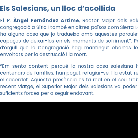
Els Salesians, un lloc d’acollida
El P.
Àngel Fernández
Artime
, Rector Major dels Sal
congregació a Síria i també en altres països com Sierra Le
ha alguna cosa que jo tradueixo amb aquestes paraule
capaços de deixar-los en els moments de sofriment”. Pe
d’orgull que la Congregació hagi mantingut obertes l
envoltats per la destrucció i la mort.
“Em sento content perquè la nostra casa salesiana 
centenars de famílies, han pogut refugiar-se. Ha estat
el sacerdot. Aquesta presència es fa real en el seu tre
recent viatge, el Superior Major dels Salesians va pod
suficients forces per a seguir endavant.