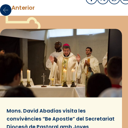
Facebook
X / Twitter
What
E
Anterior
Mons. David Abadías visita les
convivències “Be Apostle” del Secretariat
Diocesà de Pastoral amb Joves