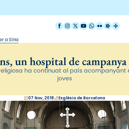
Facebook
Instagram
X / Twitter
YouTube
WhatsApp
Flickr
Radio Est
Catal
r a Síria
ans, un hospital de campanya 
religiosa ha continuat al país acompanyant 
joves
07 Nov, 2018
Església de Barcelona