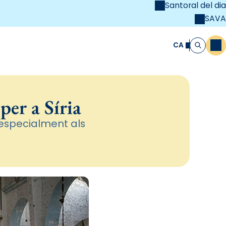
Santoral del dia
SAVA
el
unya Cristiana
CA
M
Cerca
per a Síria
especialment als