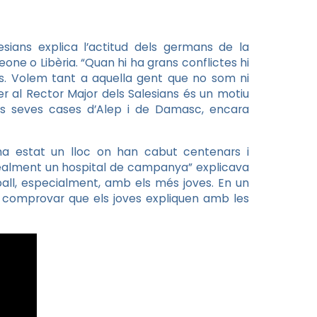
esians explica l’actitud dels germans de la
one o Libèria. “Quan hi ha grans conflictes hi
s. Volem tant a aquella gent que no som ni
r al Rector Major dels Salesians és un motiu
es seves cases d’Alep i de Damasc, encara
ha estat un lloc on han cabut centenars i
 realment un hospital de campanya” explicava
ball, especialment, amb els més joves. En un
er comprovar que els joves expliquen amb les