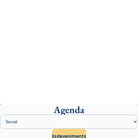
missa d’acció de gràcies en agraïment al
comitè organitzador de la visita apostòlica
del Sant Pare Lleó XIV a Barcelona, i als
col·laboradors, a la Catedral de Barcelona.
L’arquebisbe de Barcelona, el cardenal Joan
Josep Omella, ha presidit la missa i l’ha
concelebrat el bisbe auxiliar de Barcelona,
Mons. David Abadías.
📸 Dr. G. Simón
Photo
View on Facebook
·
Share
Agenda
Arquebisbat de Barcelona
1 week ago
Memòria de les santes Juliana i
Semproniana, verges i màrtirs.
Esdeveniments