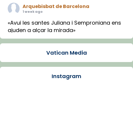
Arquebisbat de Barcelona
1 week ago
«Avui les santes Juliana i Semproniana ens
ajuden a alçar la mirada»
Mons. Sergi Gordo, bisbe de Tortosa, ha
presidit aquest 27 de juliol la missa de Les
Vatican Media
Santes de Mataró.
🔗
tinyurl.com/cvu5jmbk
📸 J. Merino
Instagram
Photo
View on Facebook
·
Share
Arquebisbat de Barcelona
is at Catedral
de Barcelona.
1 week ago
Aquest dilluns, 27 de juliol, ha tingut lloc la