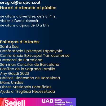
Des de 1985 hi participa també un grup de
secgral@arqbcn.cat
diablesses amb música i ball propis. Festa
Horari d'atenció al públic:
gran a Mataró.
de dilluns a divendres, de 9 a 14 h.
«Si vols saber què és calor, ves per les
Visites a l'Arxiu Diocesà:
de dilluns a dijous, de 10 a 13 h.
Santes a Mataró»🥵.
Photo
Enllaços d'interès:
View on Facebook
·
Share
Santa Seu
Conferència Episcopal Espanyola
Arquebisbat de Barcelona
Conferència Episcopal Tarraconense
Catedral de Barcelona
2 weeks ago
Seminari Conciliar de Barcelona
Jaume, fill de Zebedeu, és juntament amb el
Basílica de la Sagrada Família
Any Gaudí 2026
seu germà Joan i Pere un dels que
Càritas Diocesana de Barcelona
acompanyava més de prop Jesús.
Mans Unides
Obres Missionals Pontifícies
Segons el llibre dels Fets (12,2) fou el primer
Ajuda a l’Església Necessitada
apòstol màrtir, decapitat a Jerusalem per
Herodes Agripa (vers l'any 44).