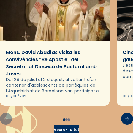
Mons. David Abadías visita les
Cinc
convivències “Be Apostle” del
gaud
L'es
Secretariat Diocesà de Pastoral amb
desc
Joves
comp
Del 28 de juliol al 2 d'agost, al voltant d'un
deix
centenar d'adolescents de parròquies de
trav
l'Arquebisbat de Barcelona van participar en
les convivències Be Apostle, organitzades
06/08/2026
05/0
pel Secretariat Diocesà de Pastoral amb…
Veure-ho tot