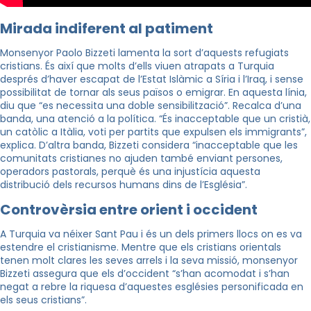
Mirada indiferent al patiment
Monsenyor Paolo Bizzeti lamenta la sort d’aquests refugiats
cristians. És així que molts d’ells viuen atrapats a Turquia
després d’haver escapat de l’Estat Islàmic a Síria i l’Iraq, i sense
possibilitat de tornar als seus països o emigrar. En aquesta línia,
diu que “es necessita una doble sensibilització”. Recalca d’una
banda, una atenció a la política. “És inacceptable que un cristià,
un catòlic a Itàlia, voti per partits que expulsen els immigrants”,
explica. D’altra banda, Bizzeti considera “inacceptable que les
comunitats cristianes no ajuden també enviant persones,
operadors pastorals, perquè és una injustícia aquesta
distribució dels recursos humans dins de l’Església”.
Controvèrsia entre orient i occident
A Turquia va néixer Sant Pau i és un dels primers llocs on es va
estendre el cristianisme. Mentre que els cristians orientals
tenen molt clares les seves arrels i la seva missió, monsenyor
Bizzeti assegura que els d’occident “s’han acomodat i s’han
negat a rebre la riquesa d’aquestes esglésies personificada en
els seus cristians”.