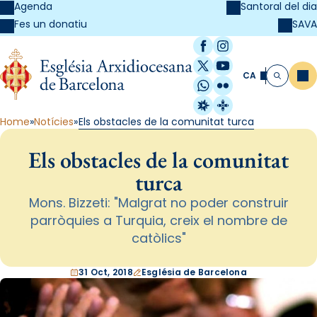
Agenda
Santoral del dia
SAVA
Fes un donatiu
Facebook
Instagram
X / Twitter
YouTube
CA
Me
Cerca
WhatsApp
Flickr
Radio Estel
Catalunya Cristi
Home
Notícies
Els obstacles de la comunitat turca
Els obstacles de la comunitat
turca
Mons. Bizzeti: "Malgrat no poder construir
parròquies a Turquia, creix el nombre de
catòlics"
31 Oct, 2018
Església de Barcelona