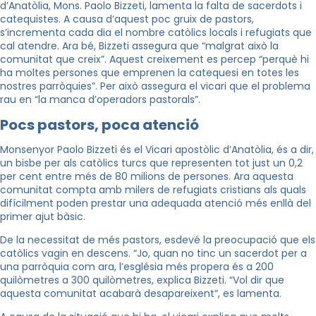
d’Anatòlia, Mons. Paolo Bizzeti, lamenta la falta de sacerdots i
catequistes. A causa d’aquest poc gruix de pastors,
s’incrementa cada dia el nombre catòlics locals i refugiats que
cal atendre. Ara bé, Bizzeti assegura que “malgrat això la
comunitat que creix”. Aquest creixement es percep “perquè hi
ha moltes persones que emprenen la catequesi en totes les
nostres parròquies”. Per això assegura el vicari que el problema
rau en “la manca d’operadors pastorals”.
Pocs pastors, poca atenció
Monsenyor Paolo Bizzeti és el Vicari apostòlic d’Anatòlia, és a dir,
un bisbe per als catòlics turcs que representen tot just un 0,2
per cent entre més de 80 milions de persones. Ara aquesta
comunitat compta amb milers de refugiats cristians als quals
difícilment poden prestar una adequada atenció més enllà del
primer ajut bàsic.
De la necessitat de més pastors, esdevé la preocupació que els
catòlics vagin en descens. “Jo, quan no tinc un sacerdot per a
una parròquia com ara, l’església més propera és a 200
quilòmetres a 300 quilòmetres, explica Bizzeti. “Vol dir que
aquesta comunitat acabarà desapareixent”, es lamenta.