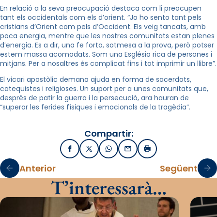
En relació a la seva preocupació destaca com li preocupen
tant els occidentals com els d’orient. “Jo ho sento tant pels
cristians d’Orient com pels d’Occident. Els veig tancats, amb
poca energia, mentre que les nostres comunitats estan plenes
d’energia. Es a dir, una fe forta, sotmesa a la prova, però potser
estem massa acomodats. Som una Església rica de persones i
mitjans. Per a nosaltres és complicat fins i tot imprimir un llibre”.
El vicari apostòlic demana ajuda en forma de sacerdots,
catequistes i religioses. Un suport per a unes comunitats que,
després de patir la guerra i la persecució, ara hauran de
“superar les ferides físiques i emocionals de la tragèdia”.
Compartir:
Facebook
X / Twitter
WhatsApp
Email
Imprimir
Anterior
Següent
T’interessarà…