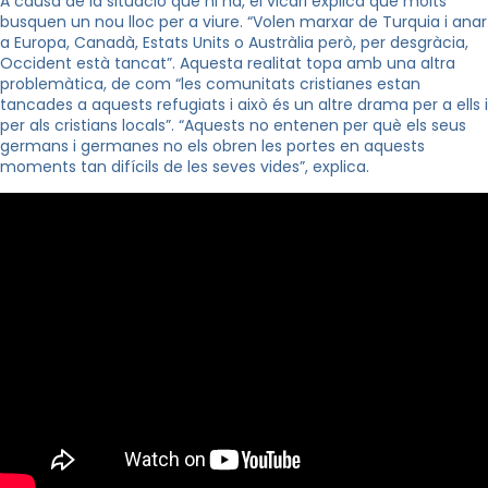
A causa de la situació que hi ha, el vicari explica que molts
busquen un nou lloc per a viure. “Volen marxar de Turquia i anar
a Europa, Canadà, Estats Units o Austràlia però, per desgràcia,
Occident està tancat”. Aquesta realitat topa amb una altra
problemàtica, de com “les comunitats cristianes estan
tancades a aquests refugiats i això és un altre drama per a ells i
per als cristians locals”. “Aquests no entenen per què els seus
germans i germanes no els obren les portes en aquests
moments tan difícils de les seves vides”, explica.