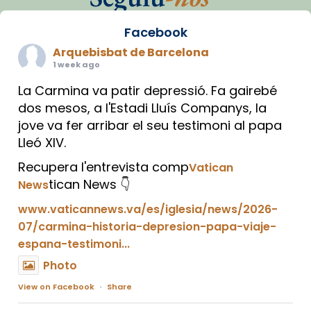
Facebook
Arquebisbat de Barcelona
1 week ago
La Carmina va patir depressió. Fa gairebé
dos mesos, a l'Estadi Lluís Companys, la
jove va fer arribar el seu testimoni al papa
Lleó XIV.
Recupera l'entrevista comp
Vatican
tican News 👇
News
www.vaticannews.va/es/iglesia/news/2026-
07/carmina-historia-depresion-papa-viaje-
espana-testimoni...
Photo
View on Facebook
·
Share