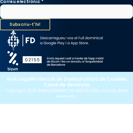
Correu electrònic
*
Santes a Mataró»🥵.
Photo
View on Facebook
·
Share
Avís Legal
Protecció de Dades
Política de Cookies
Canal de denúncia
Copyright 2026 ©ARQUEBISBAT DE BARCELONA, tots els drets
reservats.