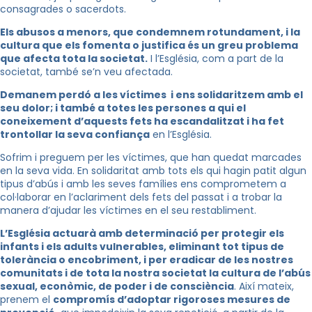
consagrades o sacerdots.
Els abusos a menors, que condemnem rotundament, i la
cultura que els fomenta o justifica és un greu problema
que afecta tota la societat.
I l’Església, com a part de la
societat, també se’n veu afectada.
Demanem perdó a les víctimes i ens solidaritzem amb el
seu dolor; i també a totes les persones a qui el
coneixement d’aquests fets ha escandalitzat i ha fet
trontollar la seva confiança
en l’Església.
Sofrim i preguem per les víctimes, que han quedat marcades
en la seva vida. En solidaritat amb tots els qui hagin patit algun
tipus d’abús i amb les seves famílies ens comprometem a
col·laborar en l’aclariment dels fets del passat i a trobar la
manera d’ajudar les víctimes en el seu restabliment.
L’Església actuarà amb determinació per protegir els
infants i els adults vulnerables, eliminant tot tipus de
tolerància o encobriment, i per eradicar de les nostres
comunitats i de tota la nostra societat la cultura de l’abús
sexual, econòmic, de poder i de consciència
. Així mateix,
prenem el
compromís d’adoptar rigoroses mesures de