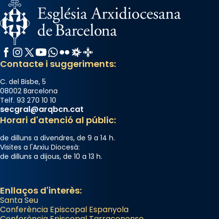
col·laboradors, a la Catedral de Barcelona.
L’arquebisbe de Barcelona, el cardenal Joan
Josep Omella, ha presidit la missa i l’ha
concelebrat el bisbe auxiliar de Barcelona,
Facebook
Instagram
X / Twitter
YouTube
WhatsApp
Flickr
Radio Estel
Catalunya Cristiana
Mons. David Abadías.
Contacte i suggeriments:
📸 Dr. G. Simón
C. del Bisbe, 5
Photo
08002 Barcelona
Telf. 93 270 10 10
View on Facebook
·
Share
secgral@arqbcn.cat
Horari d'atenció al públic:
Arquebisbat de Barcelona
de dilluns a divendres, de 9 a 14 h.
2 weeks ago
Visites a l'Arxiu Diocesà:
de dilluns a dijous, de 10 a 13 h.
Memòria de les santes Juliana i
Semproniana, verges i màrtirs.
Acompanyant la història de sant Cugat, a
Enllaços d'interès:
Santa Seu
partir de l’Edat Mitjana sorgeix la tradició
Conferència Episcopal Espanyola
que les santes Juliana (“relatiu a Júlia”) i
Conferència Episcopal Tarraconense