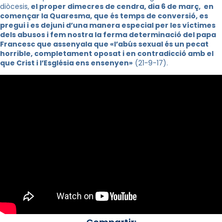
diòcesis,
el proper dimecres de cendra, dia 6 de març, en
començar la Quaresma, que és temps de conversió, es
pregui i es dejuni d’una manera especial per les víctimes
dels abusos i fem nostra la ferma determinació del papa
Francesc que assenyala que «l’abús sexual és un pecat
horrible, completament oposat i en contradicció amb el
que Crist i l’Església ens ensenyen»
(21-9-17).