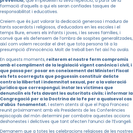
prevenció,
que impedeixin la seva repetició, a partir de la
formació d’aquells a qui els seran confiades tasques de
responsabilitat i educatives.
Creiem que és just valorar la dedicació generosa i madura de
tants sacerdots i religiosos, d’educadors en les escoles i el
temps lliure, envers els infants i joves, i les seves famílies, i
convé que els defensem de l’ombra de sospites generalitzades,
així com volem recordar el dret que tota persona té a la
presumpció d’innocència. Molt de treball ben fet així ho avala.
En aquests moments,
reiterem el nostre ferm compromís
amb el compliment de la legislació vigent canònica i civil, i
que passa per: posar en coneixement del Ministeri Fiscal
els fets ocorreguts que poguessin constituir delicte
contra la llibertat i indemnitat sexual, per a la valoració
jurídica que correspongui; instar les víctimes que
denunciïn els fets davant les autoritats civils; i informar la
Congregació per a la Doctrina de la Fe per a qualsevol cas
d’abús fonamentat.
I estem atents al que el Papa Francesc
reunit pròximament amb els Presidents de les Conferències
episcopals del món determini per combatre aquestes accions
deshonestes i delictives que tant afecten l’anunci de l’Evangeli.
Demanem que a totes les celebracions religioses de les nostres