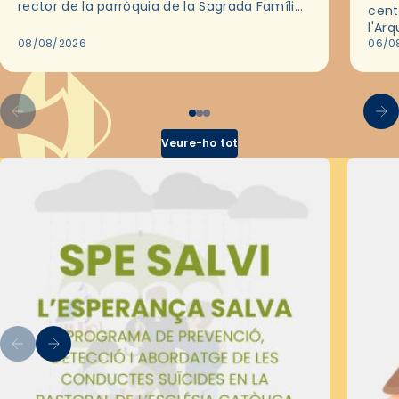
rector de la parròquia de la Sagrada Família
cent
de Barcelona durant 25 anys, entre 1993 i
l'Ar
2018,…
08/08/2026
les 
06/0
pel 
Veure-ho tot