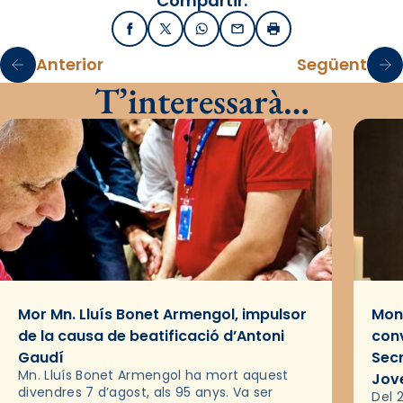
Compartir:
Facebook
X / Twitter
WhatsApp
Email
Imprimir
Anterior
Següent
T’interessarà…
Mor Mn. Lluís Bonet Armengol, impulsor
Mons
de la causa de beatificació d’Antoni
conv
Gaudí
Sec
Mn. Lluís Bonet Armengol ha mort aquest
Jov
divendres 7 d’agost, als 95 anys. Va ser
Del 2