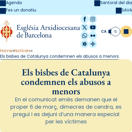
Agenda
Santoral del dia
SAVA
Fes un donatiu
Facebook
Instagram
X / Twitter
YouTube
CA
Me
Cerca
WhatsApp
Flickr
Radio Estel
Catalunya Cristi
Home
Notícies
Els bisbes de Catalunya condemnen els abusos a menors
Els bisbes de Catalunya
condemnen els abusos a
menors
En el comunicat emès demanen que el
proper 6 de març, dimecres de cendra, es
pregui i es dejuni d’una manera especial
per les víctimes