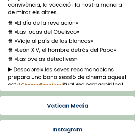
convivència, la vocació i la nostra manera
de mirar els altres.
🍿 «El día de la revelación»
🍿 «Las locas del Obelisco»
🍿 «Viaje al país de los blancos»
🍿 «León XIV, el hombre detrás del Papa»
🍿 «Las ovejas detectives»
▶️ Descobreix les seves recomanacions i
prepara una bona sessió de cinema aquest
est
itual @cinemaspiritcat
#CinemaEspiritual
Imatge: Generada amb IA (OpenAI)
Video
Vatican Media
View on Facebook
·
Share
Instagram
Arquebisbat de Barcelona