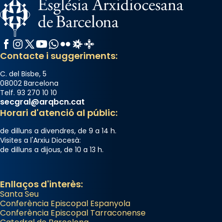
Santes a Mataró»🥵.
Photo
Facebook
Instagram
X / Twitter
YouTube
WhatsApp
Flickr
Radio Estel
Catalunya Cristiana
View on Facebook
·
Share
Contacte i suggeriments:
C. del Bisbe, 5
08002 Barcelona
Telf. 93 270 10 10
secgral@arqbcn.cat
Horari d'atenció al públic:
de dilluns a divendres, de 9 a 14 h.
Visites a l'Arxiu Diocesà:
de dilluns a dijous, de 10 a 13 h.
Enllaços d'interès:
Santa Seu
Conferència Episcopal Espanyola
Conferència Episcopal Tarraconense