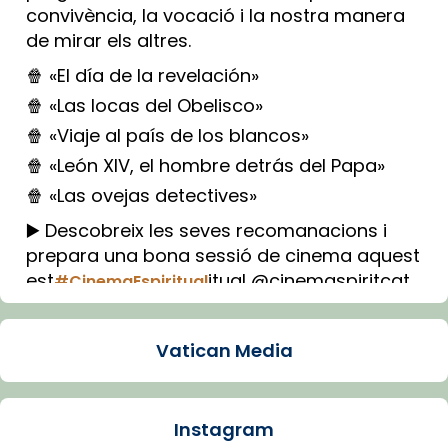
convivència, la vocació i la nostra manera
de mirar els altres.
🍿 «El día de la revelación»
🍿 «Las locas del Obelisco»
🍿 «Viaje al país de los blancos»
🍿 «León XIV, el hombre detrás del Papa»
🍿 «Las ovejas detectives»
▶️ Descobreix les seves recomanacions i
prepara una bona sessió de cinema aquest
est
itual @cinemaspiritcat
#CinemaEspiritual
Imatge: Generada amb IA (OpenAI)
Video
Vatican Media
View on Facebook
·
Share
Instagram
Arquebisbat de Barcelona