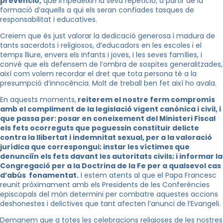
prevenció,
que impedeixin la seva repetició, a partir de la
formació d’aquells a qui els seran confiades tasques de
responsabilitat i educatives.
Creiem que és just valorar la dedicació generosa i madura de
tants sacerdots i religiosos, d’educadors en les escoles i el
temps lliure, envers els infants i joves, i les seves famílies, i
convé que els defensem de l’ombra de sospites generalitzades,
així com volem recordar el dret que tota persona té a la
presumpció d’innocència. Molt de treball ben fet així ho avala.
En aquests moments,
reiterem el nostre ferm compromís
amb el compliment de la legislació vigent canònica i civil, i
que passa per: posar en coneixement del Ministeri Fiscal
els fets ocorreguts que poguessin constituir delicte
contra la llibertat i indemnitat sexual, per a la valoració
jurídica que correspongui; instar les víctimes que
denunciïn els fets davant les autoritats civils; i informar la
Congregació per a la Doctrina de la Fe per a qualsevol cas
d’abús fonamentat.
I estem atents al que el Papa Francesc
reunit pròximament amb els Presidents de les Conferències
episcopals del món determini per combatre aquestes accions
deshonestes i delictives que tant afecten l’anunci de l’Evangeli.
Demanem que a totes les celebracions religioses de les nostres