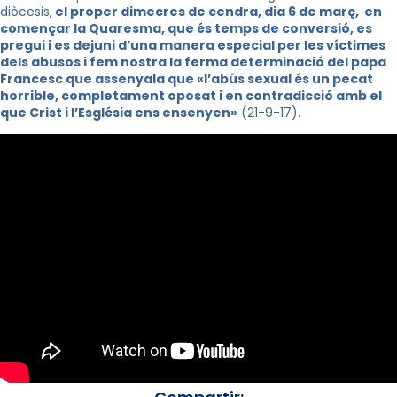
diòcesis,
el proper dimecres de cendra, dia 6 de març, en
començar la Quaresma, que és temps de conversió, es
pregui i es dejuni d’una manera especial per les víctimes
dels abusos i fem nostra la ferma determinació del papa
Francesc que assenyala que «l’abús sexual és un pecat
horrible, completament oposat i en contradicció amb el
que Crist i l’Església ens ensenyen»
(21-9-17).