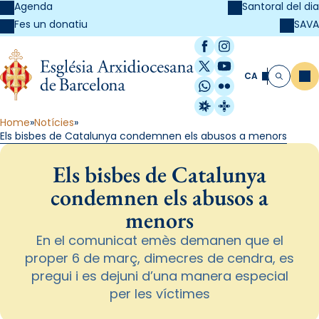
Agenda
Santoral del dia
SAVA
Fes un donatiu
Facebook
Instagram
X / Twitter
YouTube
CA
Me
Cerca
WhatsApp
Flickr
Radio Estel
Catalunya Cristi
Home
Notícies
Els bisbes de Catalunya condemnen els abusos a menors
Els bisbes de Catalunya
condemnen els abusos a
menors
En el comunicat emès demanen que el
proper 6 de març, dimecres de cendra, es
pregui i es dejuni d’una manera especial
per les víctimes