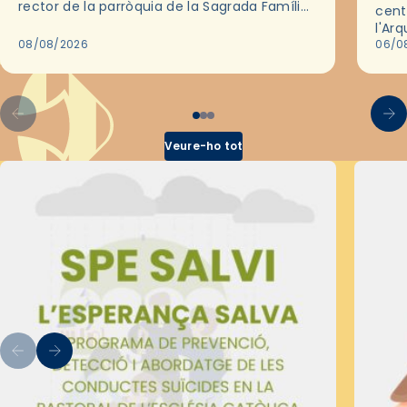
rector de la parròquia de la Sagrada Família
cent
de Barcelona durant 25 anys, entre 1993 i
l'Ar
2018,…
08/08/2026
les 
06/0
pel 
Veure-ho tot