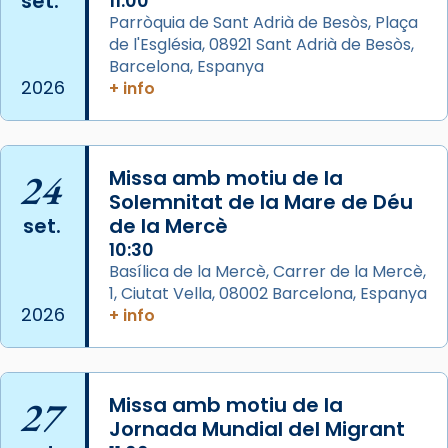
set.
11:00
col·laboradors, a la Catedral de Barcelona.
Parròquia de Sant Adrià de Besòs, Plaça
L’arquebisbe de Barcelona, el cardenal Joan
de l'Església, 08921 Sant Adrià de Besòs,
Josep Omella, ha presidit la missa i l’ha
Barcelona, Espanya
2026
+ info
concelebrat el bisbe auxiliar de Barcelona,
Mons. David Abadías.
📸 Dr. G. Simón
24
Missa amb motiu de la
Photo
Solemnitat de la Mare de Déu
View on Facebook
·
Share
set.
de la Mercè
10:30
Arquebisbat de Barcelona
Basílica de la Mercè, Carrer de la Mercè,
2 weeks ago
1, Ciutat Vella, 08002 Barcelona, Espanya
2026
+ info
Memòria de les santes Juliana i
Semproniana, verges i màrtirs.
Acompanyant la història de sant Cugat, a
27
Missa amb motiu de la
partir de l’Edat Mitjana sorgeix la tradició
Jornada Mundial del Migrant
que les santes Juliana (“relatiu a Júlia”) i