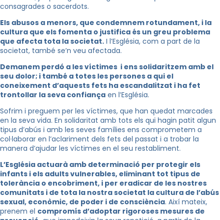
consagrades o sacerdots.
Els abusos a menors, que condemnem rotundament, i la
cultura que els fomenta o justifica és un greu problema
que afecta tota la societat.
I l’Església, com a part de la
societat, també se’n veu afectada.
Demanem perdó a les víctimes i ens solidaritzem amb el
seu dolor; i també a totes les persones a qui el
coneixement d’aquests fets ha escandalitzat i ha fet
trontollar la seva confiança
en l’Església.
Sofrim i preguem per les víctimes, que han quedat marcades
en la seva vida. En solidaritat amb tots els qui hagin patit algun
tipus d’abús i amb les seves famílies ens comprometem a
col·laborar en l’aclariment dels fets del passat i a trobar la
manera d’ajudar les víctimes en el seu restabliment.
L’Església actuarà amb determinació per protegir els
infants i els adults vulnerables, eliminant tot tipus de
tolerància o encobriment, i per eradicar de les nostres
comunitats i de tota la nostra societat la cultura de l’abús
sexual, econòmic, de poder i de consciència
. Així mateix,
prenem el
compromís d’adoptar rigoroses mesures de