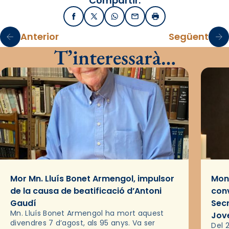
Compartir:
Facebook
X / Twitter
WhatsApp
Email
Imprimir
Anterior
Següent
T’interessarà…
Mor Mn. Lluís Bonet Armengol, impulsor
Mons
de la causa de beatificació d’Antoni
conv
Gaudí
Sec
Mn. Lluís Bonet Armengol ha mort aquest
Jov
divendres 7 d’agost, als 95 anys. Va ser
Del 2