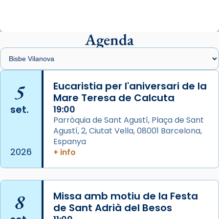
ajuden a alçar la mirada»
Mons. Sergi Gordo, bisbe de Tortosa, ha
presidit aquest 27 de juliol la missa de Les
Agenda
Santes de Mataró.
🔗
tinyurl.com/cvu5jmbk
📸 J. Merino
5
Eucaristia per l'aniversari de la
Mare Teresa de Calcuta
Photo
set.
19:00
View on Facebook
·
Share
Parròquia de Sant Agustí, Plaça de Sant
Agustí, 2, Ciutat Vella, 08001 Barcelona,
Arquebisbat de Barcelona
is at Catedral
Espanya
de Barcelona.
2026
+ info
2 weeks ago
Aquest dilluns, 27 de juliol, ha tingut lloc la
missa d’acció de gràcies en agraïment al
8
Missa amb motiu de la Festa
comitè organitzador de la visita apostòlica
de Sant Adrià del Besos
del Sant Pare Lleó XIV a Barcelona, i als