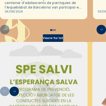
deix
centenar d'adolescents de parròquies de
trav
l'Arquebisbat de Barcelona van participar en
les convivències Be Apostle, organitzades
06/08/2026
05/0
pel Secretariat Diocesà de Pastoral amb…
Veure-ho tot