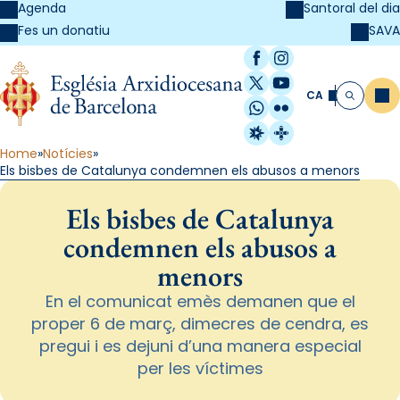
Agenda
Santoral del dia
SAVA
Fes un donatiu
Facebook
Instagram
X / Twitter
YouTube
CA
Me
Cerca
WhatsApp
Flickr
Radio Estel
Catalunya Cristi
Home
Notícies
Els bisbes de Catalunya condemnen els abusos a menors
Els bisbes de Catalunya
condemnen els abusos a
menors
En el comunicat emès demanen que el
proper 6 de març, dimecres de cendra, es
pregui i es dejuni d’una manera especial
per les víctimes