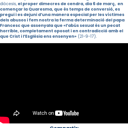
diòcesis,
el proper dimecres de cendra, dia 6 de març, en
començar la Quaresma, que és temps de conversió, es
pregui i es dejuni d’una manera especial per les víctimes
dels abusos i fem nostra la ferma determinació del papa
Francesc que assenyala que «l’abús sexual és un pecat
horrible, completament oposat i en contradicció amb el
que Crist i l’Església ens ensenyen»
(21-9-17).