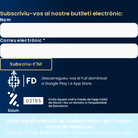
Subscriviu-vos al nostre butlletí electrònic:
Nom
Correu electrònic
*
Avís Legal
Protecció de Dades
Política de Cookies
Canal de denúncia
Copyright 2026 ©ARQUEBISBAT DE BARCELONA, tots els drets