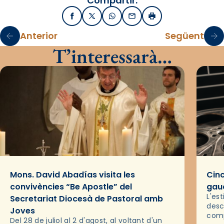
Compartir:
Facebook
X / Twitter
WhatsApp
Email
Imprimir
Anterior
Següent
T’interessarà…
Mons. David Abadías visita les
Cinc
convivències “Be Apostle” del
gaud
L'es
Secretariat Diocesà de Pastoral amb
desc
Joves
comp
Del 28 de juliol al 2 d'agost, al voltant d'un