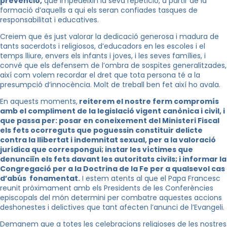
prevenció,
que impedeixin la seva repetició, a partir de la
formació d’aquells a qui els seran confiades tasques de
responsabilitat i educatives.
Creiem que és just valorar la dedicació generosa i madura de
tants sacerdots i religiosos, d’educadors en les escoles i el
temps lliure, envers els infants i joves, i les seves famílies, i
convé que els defensem de l’ombra de sospites generalitzades,
així com volem recordar el dret que tota persona té a la
presumpció d’innocència. Molt de treball ben fet així ho avala.
En aquests moments,
reiterem el nostre ferm compromís
amb el compliment de la legislació vigent canònica i civil, i
que passa per: posar en coneixement del Ministeri Fiscal
els fets ocorreguts que poguessin constituir delicte
contra la llibertat i indemnitat sexual, per a la valoració
jurídica que correspongui; instar les víctimes que
denunciïn els fets davant les autoritats civils; i informar la
Congregació per a la Doctrina de la Fe per a qualsevol cas
d’abús fonamentat.
I estem atents al que el Papa Francesc
reunit pròximament amb els Presidents de les Conferències
episcopals del món determini per combatre aquestes accions
deshonestes i delictives que tant afecten l’anunci de l’Evangeli.
Demanem que a totes les celebracions religioses de les nostres