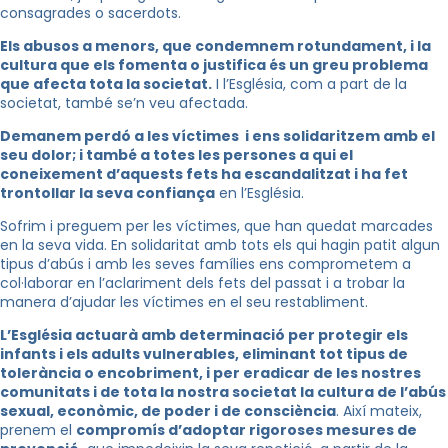
consagrades o sacerdots.
Els abusos a menors, que condemnem rotundament, i la
cultura que els fomenta o justifica és un greu problema
que afecta tota la societat.
I l’Església, com a part de la
societat, també se’n veu afectada.
Demanem perdó a les víctimes i ens solidaritzem amb el
seu dolor; i també a totes les persones a qui el
coneixement d’aquests fets ha escandalitzat i ha fet
trontollar la seva confiança
en l’Església.
Sofrim i preguem per les víctimes, que han quedat marcades
en la seva vida. En solidaritat amb tots els qui hagin patit algun
tipus d’abús i amb les seves famílies ens comprometem a
col·laborar en l’aclariment dels fets del passat i a trobar la
manera d’ajudar les víctimes en el seu restabliment.
L’Església actuarà amb determinació per protegir els
infants i els adults vulnerables, eliminant tot tipus de
tolerància o encobriment, i per eradicar de les nostres
comunitats i de tota la nostra societat la cultura de l’abús
sexual, econòmic, de poder i de consciència
. Així mateix,
prenem el
compromís d’adoptar rigoroses mesures de