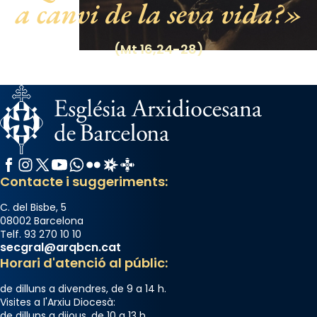
a canvi de la seva vida?
Santes a Mataró»🥵.
Photo
(Mt 16,24-28)
View on Facebook
·
Share
Facebook
Instagram
X / Twitter
YouTube
WhatsApp
Flickr
Radio Estel
Catalunya Cristiana
Contacte i suggeriments:
C. del Bisbe, 5
08002 Barcelona
Telf. 93 270 10 10
secgral@arqbcn.cat
Horari d'atenció al públic:
de dilluns a divendres, de 9 a 14 h.
Visites a l'Arxiu Diocesà:
de dilluns a dijous, de 10 a 13 h.