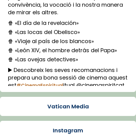
convivència, la vocació i la nostra manera
de mirar els altres.
🍿 «El día de la revelación»
🍿 «Las locas del Obelisco»
🍿 «Viaje al país de los blancos»
🍿 «León XIV, el hombre detrás del Papa»
🍿 «Las ovejas detectives»
▶️ Descobreix les seves recomanacions i
prepara una bona sessió de cinema aquest
est
itual @cinemaspiritcat
#CinemaEspiritual
Imatge: Generada amb IA (OpenAI)
Video
Vatican Media
View on Facebook
·
Share
Instagram
Arquebisbat de Barcelona