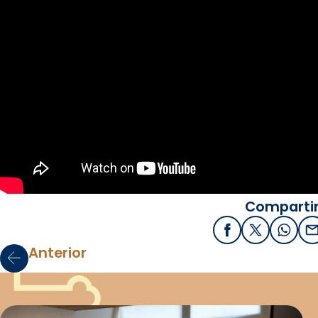
Compartir
Facebook
X / Twitter
What
E
Anterior