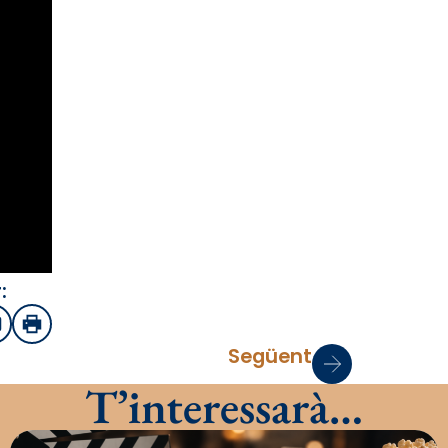
:
sApp
mail
Imprimir
Següent
T’interessarà…