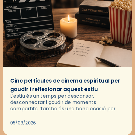
Cinc pel·lícules de cinema espiritual per
gaudir i reflexionar aquest estiu
L'estiu és un temps per descansar,
desconnectar i gaudir de moments
compartits. També és una bona ocasió per
deixar-se portar per una bona història i, a
través del cinema, reflexionar sobre les…
05/08/2026