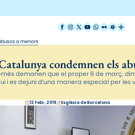
Facebook
Instagram
X / Twitter
YouTube
WhatsApp
Flickr
Radio Est
Catal
abusos a menors
e Catalunya condemnen els ab
emès demanen que el proper 6 de març, di
ui i es dejuni d’una manera especial per les 
12 Febr, 2019
Església de Barcelona