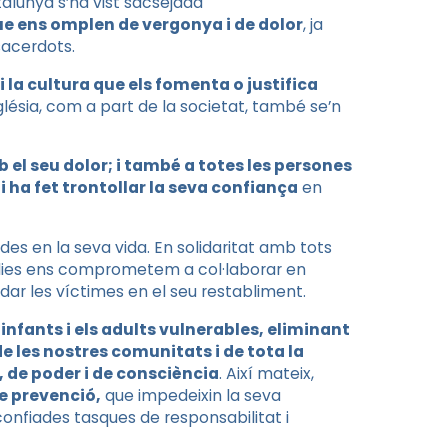
talunya s’ha vist sacsejada
ue ens omplen de vergonya i de dolor
, ja
sacerdots.
a cultura que els fomenta o justifica
sglésia, com a part de la societat, també se’n
el seu dolor; i també a totes les persones
 ha fet trontollar la seva confiança
en
es en la seva vida. En solidaritat amb tots
mílies ens comprometem a col·laborar en
udar les víctimes en el seu restabliment.
infants i els adults vulnerables, eliminant
de les nostres comunitats i de tota la
, de poder i de consciència
. Així mateix,
e prevenció,
que impedeixin la seva
 confiades tasques de responsabilitat i