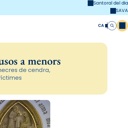
Santoral del dia
SAVA
el
unya Cristiana
CA
M
Cerca
usos a menors
mecres de cendra,
víctimes