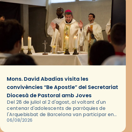
Mons. David Abadías visita les
convivències “Be Apostle” del Secretariat
Diocesà de Pastoral amb Joves
Del 28 de juliol al 2 d'agost, al voltant d'un
centenar d'adolescents de parròquies de
l'Arquebisbat de Barcelona van participar en
les convivències Be Apostle, organitzades pel
06/08/2026
Secretariat Diocesà de Pastoral amb…