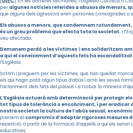
GIEC
[
] En les darreres setmanes, l’Església Catòlica a Ca
per
algunes notícies referides a abusos de menors, q
que alguns dels agressors eren persones consagrades o 
Els abusos a menors, que condemnem rotundament, i l
és un greu problema que afecta tota la societat.
I l’E
veu afectada.
Demanem perdó a les víctimes i ens solidaritzem amb 
a qui el coneixement d’aquests fets ha escandalitzat i
l’Església.
Sofrim i preguem per les víctimes, que han quedat marcad
els qui hagin patit algun tipus d’abús i amb les seves fa
l’aclariment dels fets del passat i a trobar la manera d’aj
L’Església actuarà amb determinació per protegir els 
tot tipus de tolerància o encobriment, i per eradicar 
nostra societat la cultura de l’abús sexual, econòmic
prenem el
compromís d’adoptar rigoroses mesures d
repetició, a partir de la formació d’aquells a qui els seran
educatives.