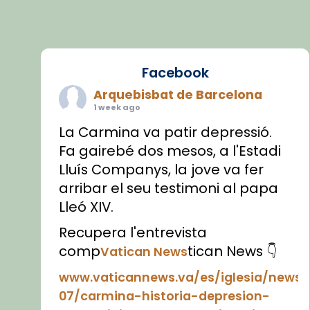
Facebook
Arquebisbat de Barcelona
1 week ago
La Carmina va patir depressió.
Fa gairebé dos mesos, a l'Estadi
Lluís Companys, la jove va fer
arribar el seu testimoni al papa
Lleó XIV.
Recupera l'entrevista
comp
tican News 👇
Vatican News
www.vaticannews.va/es/iglesia/news
07/carmina-historia-depresion-