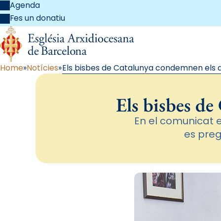
Agenda
Fes un donatiu
Home
Notícies
Els bisbes de Catalunya condemnen els 
Els bisbes d
En el comunicat 
es preg