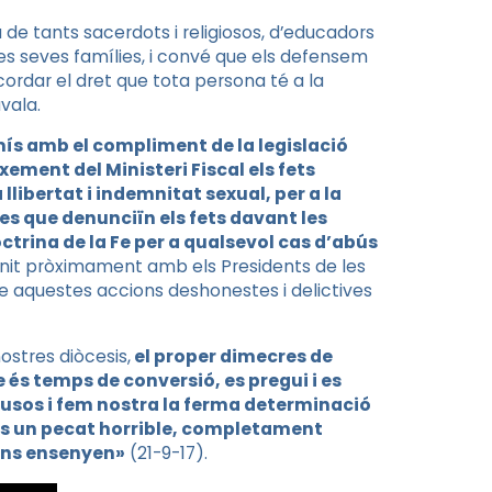
 de tants sacerdots i religiosos, d’educadors
 i les seves famílies, i convé que els defensem
ordar el dret que tota persona té a la
vala.
ís amb el compliment de la legislació
xement del Ministeri Fiscal els fets
llibertat i indemnitat sexual, per a la
es que denunciïn els fets davant les
octrina de la Fe per a qualsevol cas d’abús
unit pròximament amb els Presidents de les
 aquestes accions deshonestes i delictives
ostres diòcesis,
el proper dimecres de
és temps de conversió, es pregui i es
busos i fem nostra la ferma determinació
és un pecat horrible, completament
 ens ensenyen»
(21-9-17).