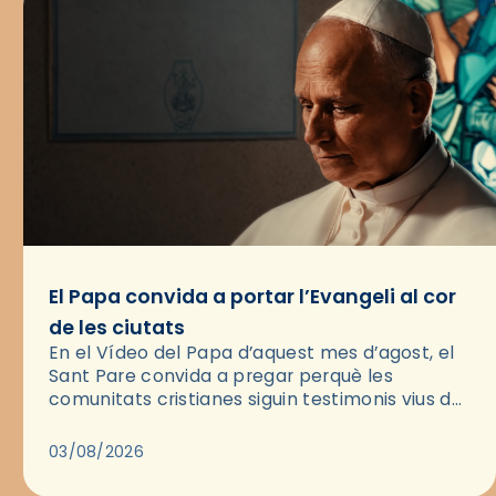
El Papa convida a portar l’Evangeli al cor
de les ciutats
En el Vídeo del Papa d’aquest mes d’agost, el
Sant Pare convida a pregar perquè les
comunitats cristianes siguin testimonis vius de
l’Evangeli enmig de les ciutats. A través d’una
pregària, el…
03/08/2026