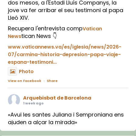
dos mesos, a l'Estadi Lluís Companys, la
jove va fer arribar el seu testimoni al papa
Lleó XIV.
Recupera l'entrevista comp
Vatican
tican News 👇
News
www.vaticannews.va/es/iglesia/news/2026-
07/carmina-historia-depresion-papa-viaje-
espana-testimoni...
Photo
View on Facebook
·
Share
Arquebisbat de Barcelona
1 week ago
«Avui les santes Juliana i Semproniana ens
ajuden a alçar la mirada»
Mons. Sergi Gordo, bisbe de Tortosa, ha