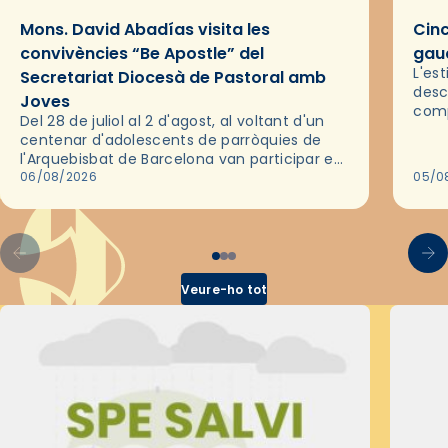
Mons. David Abadías visita les
Cinc
convivències “Be Apostle” del
gaud
L'es
Secretariat Diocesà de Pastoral amb
desc
Joves
comp
Del 28 de juliol al 2 d'agost, al voltant d'un
deix
centenar d'adolescents de parròquies de
trav
l'Arquebisbat de Barcelona van participar en
les convivències Be Apostle, organitzades
06/08/2026
05/0
pel Secretariat Diocesà de Pastoral amb…
Veure-ho tot