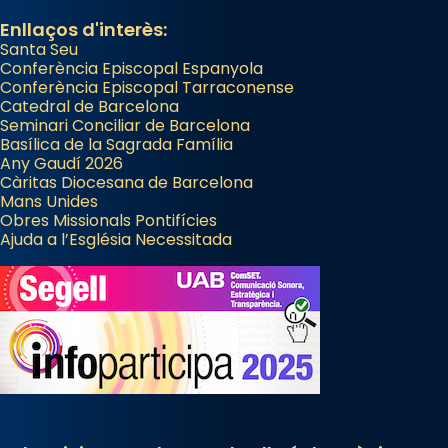
Enllaços d'interès:
View on Facebook
·
Share
Santa Seu
Conferència Episcopal Espanyola
Arquebisbat de Barcelona
Conferència Episcopal Tarraconense
Catedral de Barcelona
2 weeks ago
Seminari Conciliar de Barcelona
Jaume, fill de Zebedeu, és juntament amb el
Basílica de la Sagrada Família
Any Gaudí 2026
seu germà Joan i Pere un dels que
Càritas Diocesana de Barcelona
acompanyava més de prop Jesús.
Mans Unides
Obres Missionals Pontifícies
Segons el llibre dels Fets (12,2) fou el primer
Ajuda a l’Església Necessitada
apòstol màrtir, decapitat a Jerusalem per
Herodes Agripa (vers l'any 44).
Patró de Galícia, després de les invasions
musulmanes fou venerat com a patró dels
Regnes castellans i més tard de tota
Espanya.
El seu sepulcre a Compostela fou un gran
centre de peregrinacions medievals de tot