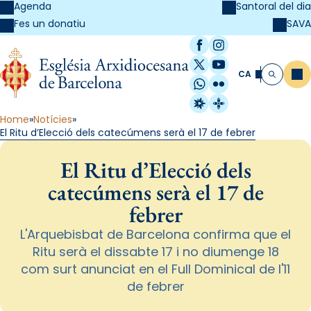
Agenda
Santoral del dia
SAVA
Fes un donatiu
Facebook
Instagram
X / Twitter
YouTube
CA
Me
Cerca
WhatsApp
Flickr
Radio Estel
Catalunya Cristi
Home
Notícies
El Ritu d’Elecció dels catecúmens serà el 17 de febrer
El Ritu d’Elecció dels
catecúmens serà el 17 de
febrer
L'Arquebisbat de Barcelona confirma que el
Ritu serà el dissabte 17 i no diumenge 18
com surt anunciat en el Full Dominical de l'11
de febrer