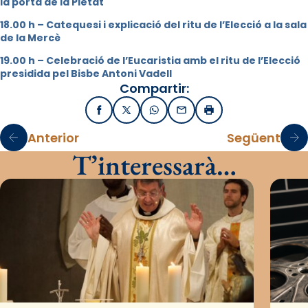
la porta de la Pietat
18.00 h – Catequesi i explicació del ritu de l’Elecció a la sala
de la Mercè
19.00 h – Celebració de l’Eucaristia amb el ritu de l’Elecció
presidida pel Bisbe Antoni Vadell
Compartir:
Facebook
X / Twitter
WhatsApp
Email
Imprimir
Anterior
Següent
T’interessarà…