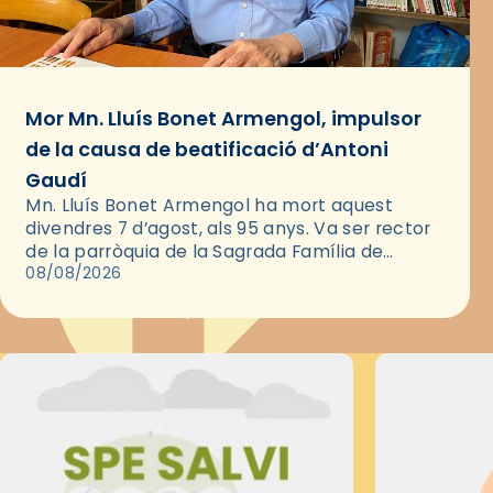
Mor Mn. Lluís Bonet Armengol, impulsor
de la causa de beatificació d’Antoni
Gaudí
Mn. Lluís Bonet Armengol ha mort aquest
divendres 7 d’agost, als 95 anys. Va ser rector
de la parròquia de la Sagrada Família de
Barcelona durant 25 anys, entre 1993 i 2018,…
08/08/2026