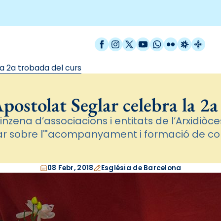
Facebook
Instagram
X / Twitter
YouTube
WhatsApp
Flickr
Radio Est
Catal
a 2a trobada del curs
postolat Seglar celebra la 2a
nzena d’associacions i entitats de l’Arxidiòces
nar sobre l'"acompanyament i formació de co
08 Febr, 2018
Església de Barcelona