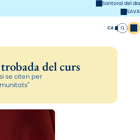
Santoral del dia
SAVA
el
unya Cristiana
CA
M
Cerca
 trobada del curs
i se citen per
munitats"