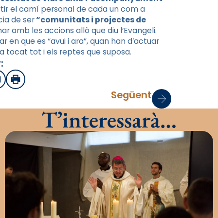
ortir el camí personal de cada un com a
cia de ser
“comunitats i projectes de
 amb les accions allò que diu l’Evangeli.
 en que es “avui i ara”, quan han d’actuar
a tocat tot i els reptes que suposa.
:
sApp
mail
Imprimir
Següent
T’interessarà…