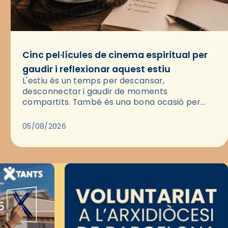
Cinc pel·lícules de cinema espiritual per
gaudir i reflexionar aquest estiu
L'estiu és un temps per descansar,
desconnectar i gaudir de moments
compartits. També és una bona ocasió per
deixar-se portar per una bona història i, a
través del cinema, reflexionar sobre les…
05/08/2026