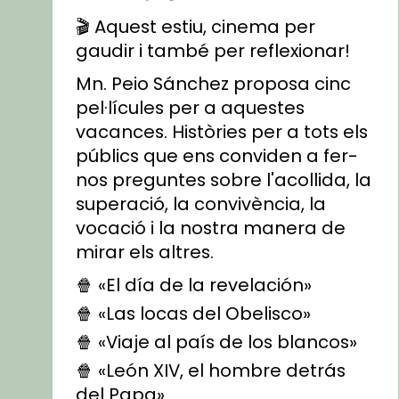
🎬 Aquest estiu, cinema per
gaudir i també per reflexionar!
Mn. Peio Sánchez proposa cinc
pel·lícules per a aquestes
vacances. Històries per a tots els
públics que ens conviden a fer-
nos preguntes sobre l'acollida, la
superació, la convivència, la
vocació i la nostra manera de
mirar els altres.
🍿 «El día de la revelación»
🍿 «Las locas del Obelisco»
🍿 «Viaje al país de los blancos»
🍿 «León XIV, el hombre detrás
del Papa»