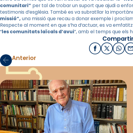
comunitari”
per tal de trobar un suport que ajudi a enf
testimonis d’església. També es va subratllar la importàn
missió”,
una missió que recau a donar exemple i proclamar
Respecte al moment en que s’ha d’actuar, es va emfatitzar
“
les comunitats laïcals d’avui
”, amb el temps que els h
Compartir
Facebook
X / Twitter
What
E
Anterior