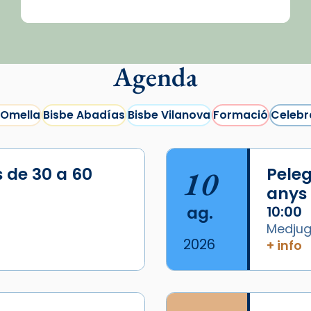
Agenda
 Omella
Bisbe Abadías
Bisbe Vilanova
Formació
Celebr
s de 30 a 60
10
Peleg
anys
ag.
10:00
Medjugo
2026
+ info