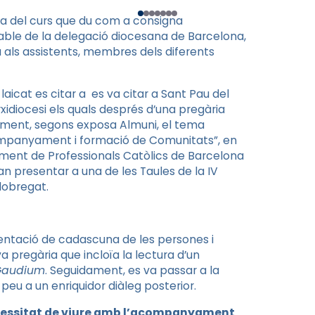
da del curs que du com a consigna
able de la delegació diocesana de Barcelona,
 als assistents, membres dels diferents
aicat es citar a es va citar a Sant Pau del
xidiocesi els quals després d’una pregària
ment, segons exposa Almuni, el tema
ompanyament i formació de Comunitats”, en
viment de Professionals Catòlics de Barcelona
n presentar a una de les Taules de la IV
lobregat.
sentació de cadascuna de les persones i
 pregària que incloïa la lectura d’un
 Gaudium
. Seguidament, es va passar a la
peu a un enriquidor diàleg posterior.
essitat de viure amb l’acompanyament