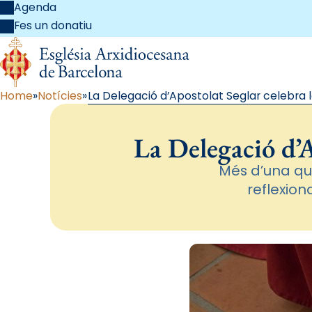
Agenda
Fes un donatiu
Home
Notícies
La Delegació d’Apostolat Seglar celebra l
La Delegació d’A
Més d’una qui
reflexio