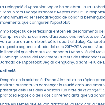
La Delegació d’Apostolat Seglar ha celebrat la IIa Troba
“Comunitats Evangelitzadores: Reptes d’avui”. La respons
Anna Almuni va ser l’encarregada de donar la benvinguda
moviments que configuren l’apostolat.
Amb l’objectiu de reflexionar entorn els desafiaments del l
Camp més d’una quinzena d’associacions i entitats de l’Ar
van entrar en un ambient càlid i obert al diàleg.
Concreta
d’aquesta segona trobada del curs 2017-2018 va ser “Ac
la línea del que els mateixos ponents (Anna Vilà, del Mo
i Domingo Torres, del Moviment Cursets de Cristiandat) va
Jornada de l’Apostolat Seglar d’enguany, a Sant Feliu de L
Reflexió
Després de la salutació d’Anna Almuni i d’una ràpida pre
entitats presents, va començar la reunió amb una emotiva
passatge dels Fets dels Apòstols i un altre de
l’Evangelii
profitosa exposició dels dos conferenciants que va donar 
Entre els temes que es van tractar es va recalcar la
“nec