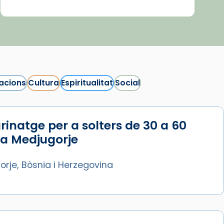
acions
Cultura
Espiritualitat
Social
rinatge per a solters de 30 a 60
 a Medjugorje
rje, Bòsnia i Herzegovina