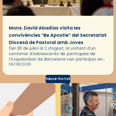
Mons. David Abadías visita les
convivències “Be Apostle” del Secretariat
Diocesà de Pastoral amb Joves
Del 28 de juliol al 2 d'agost, al voltant d'un
centenar d'adolescents de parròquies de
l'Arquebisbat de Barcelona van participar en
les convivències Be Apostle, organitzades pel
06/08/2026
Secretariat Diocesà de Pastoral amb…
Veure-ho tot