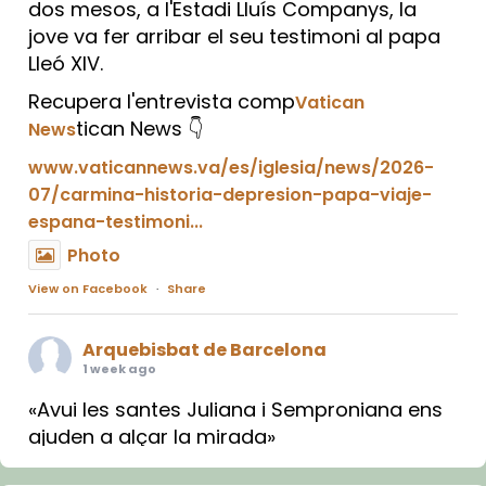
dos mesos, a l'Estadi Lluís Companys, la
jove va fer arribar el seu testimoni al papa
Lleó XIV.
Recupera l'entrevista comp
Vatican
tican News 👇
News
www.vaticannews.va/es/iglesia/news/2026-
07/carmina-historia-depresion-papa-viaje-
espana-testimoni...
Photo
View on Facebook
·
Share
Arquebisbat de Barcelona
1 week ago
«Avui les santes Juliana i Semproniana ens
ajuden a alçar la mirada»
Mons. Sergi Gordo, bisbe de Tortosa, ha