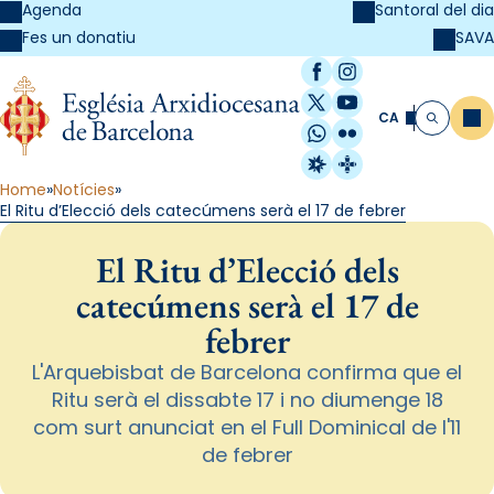
Agenda
Santoral del dia
SAVA
Fes un donatiu
Facebook
Instagram
X / Twitter
YouTube
CA
Me
Cerca
WhatsApp
Flickr
Radio Estel
Catalunya Cristi
Home
Notícies
El Ritu d’Elecció dels catecúmens serà el 17 de febrer
El Ritu d’Elecció dels
catecúmens serà el 17 de
febrer
L'Arquebisbat de Barcelona confirma que el
Ritu serà el dissabte 17 i no diumenge 18
com surt anunciat en el Full Dominical de l'11
de febrer