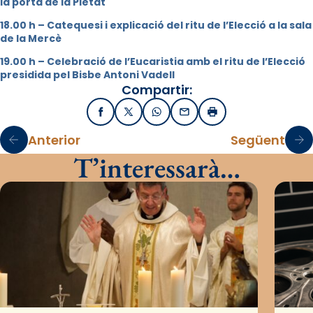
la porta de la Pietat
18.00 h – Catequesi i explicació del ritu de l’Elecció a la sala
de la Mercè
19.00 h – Celebració de l’Eucaristia amb el ritu de l’Elecció
presidida pel Bisbe Antoni Vadell
Compartir:
Facebook
X / Twitter
WhatsApp
Email
Imprimir
Anterior
Següent
T’interessarà…