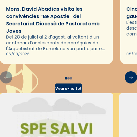
Mons. David Abadías visita les
Cinc
convivències “Be Apostle” del
gaud
L'es
Secretariat Diocesà de Pastoral amb
desc
Joves
comp
Del 28 de juliol al 2 d'agost, al voltant d'un
deix
centenar d'adolescents de parròquies de
trav
l'Arquebisbat de Barcelona van participar en
les convivències Be Apostle, organitzades
06/08/2026
05/0
pel Secretariat Diocesà de Pastoral amb…
Veure-ho tot