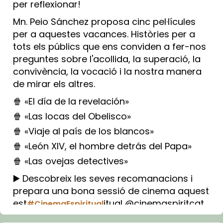
per reflexionar!
Mn. Peio Sánchez proposa cinc pel·lícules
per a aquestes vacances. Històries per a
tots els públics que ens conviden a fer-nos
preguntes sobre l'acollida, la superació, la
convivència, la vocació i la nostra manera
de mirar els altres.
🍿 «El día de la revelación»
🍿 «Las locas del Obelisco»
🍿 «Viaje al país de los blancos»
🍿 «León XIV, el hombre detrás del Papa»
🍿 «Las ovejas detectives»
▶️ Descobreix les seves recomanacions i
prepara una bona sessió de cinema aquest
est
itual @cinemaspiritcat
#CinemaEspiritual
Imatge: Generada amb IA (OpenAI)