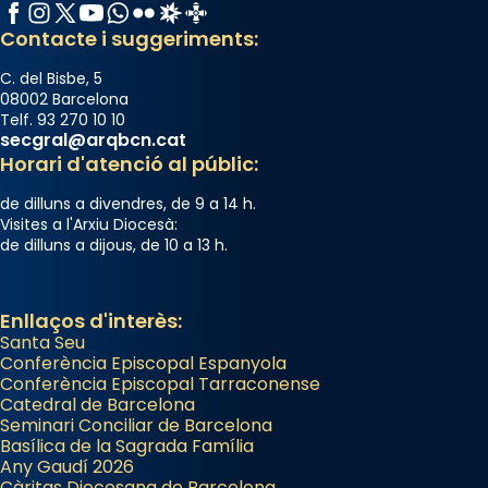
Memòria de les santes Juliana i
Facebook
Instagram
X / Twitter
YouTube
WhatsApp
Flickr
Radio Estel
Catalunya Cristiana
Semproniana, verges i màrtirs.
Contacte i suggeriments:
Acompanyant la història de sant Cugat, a
C. del Bisbe, 5
partir de l’Edat Mitjana sorgeix la tradició
08002 Barcelona
Telf. 93 270 10 10
que les santes Juliana (“relatiu a Júlia”) i
secgral@arqbcn.cat
Semproniana (“relatiu a Semprònia =
Horari d'atenció al públic:
eterna”) són deixebles seves. I l’any 1667, el
de dilluns a divendres, de 9 a 14 h.
frare Joan Gaspar Roig, afirma en una obra
Visites a l'Arxiu Diocesà:
que les santes són filles de l’antiga Iluro.
de dilluns a dijous, de 10 a 13 h.
Mataró en reivindicarà les relíquies fins que
les aconseguirà el 1772. L’ofici que es canta
a la “Missa de les Santes” (“Missa de
Enllaços d'interès:
Santa Seu
Glòria”) fou composta el 1848 per Mn.
Conferència Episcopal Espanyola
Manuel Blanch, amb aire d’òpera
Conferència Episcopal Tarraconense
italianitzant; s’interpreta per privilegi
Catedral de Barcelona
pontifici, amb orquestra i cor, i té una
Seminari Conciliar de Barcelona
Basílica de la Sagrada Família
duració aproximada de tres hores. Després,
Any Gaudí 2026
processó (recuperada el 1972) al voltant
Càritas Diocesana de Barcelona