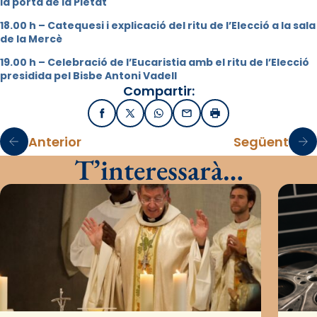
la porta de la Pietat
18.00 h – Catequesi i explicació del ritu de l’Elecció a la sala
de la Mercè
19.00 h – Celebració de l’Eucaristia amb el ritu de l’Elecció
presidida pel Bisbe Antoni Vadell
Compartir:
Facebook
X / Twitter
WhatsApp
Email
Imprimir
Anterior
Següent
T’interessarà…