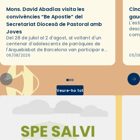
Mons. David Abadías visita les
Cinc
convivències “Be Apostle” del
gaud
L'es
Secretariat Diocesà de Pastoral amb
desc
Joves
comp
Del 28 de juliol al 2 d'agost, al voltant d'un
deix
centenar d'adolescents de parròquies de
trav
l'Arquebisbat de Barcelona van participar en
les convivències Be Apostle, organitzades
06/08/2026
05/0
pel Secretariat Diocesà de Pastoral amb…
Veure-ho tot