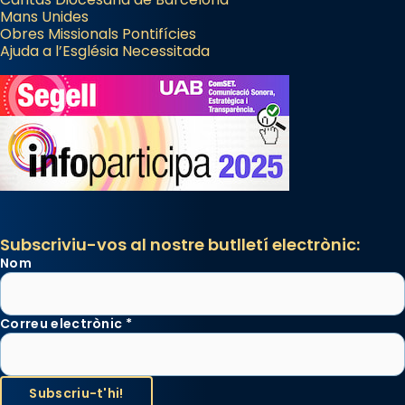
del temple amb les relíquies de les santes.
Mans Unides
Obres Missionals Pontifícies
Des de 1985 hi participa també un grup de
Ajuda a l’Església Necessitada
diablesses amb música i ball propis. Festa
gran a Mataró.
«Si vols saber què és calor, ves per les
Santes a Mataró»🥵.
Photo
View on Facebook
·
Share
Subscriviu-vos al nostre butlletí electrònic:
Nom
Correu electrònic
*