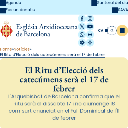
Agenda
Santoral del dia
SAVA
Fes un donatiu
Facebook
Instagram
X / Twitter
YouTube
CA
Me
Cerca
WhatsApp
Flickr
Radio Estel
Catalunya Cristi
Home
Notícies
El Ritu d’Elecció dels catecúmens serà el 17 de febrer
El Ritu d’Elecció dels
catecúmens serà el 17 de
febrer
L'Arquebisbat de Barcelona confirma que el
Ritu serà el dissabte 17 i no diumenge 18
com surt anunciat en el Full Dominical de l'11
de febrer