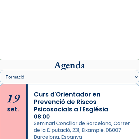
View on Facebook
·
Share
Arquebisbat de Barcelona
2 weeks ago
«Avui les santes Juliana i Semproniana ens
ajuden a alçar la mirada»
Mons. Sergi Gordo, bisbe de Tortosa, ha
presidit aquest 27 de juliol la missa de Les
Agenda
Santes de Mataró.
🔗
tinyurl.com/cvu5jmbk
📸 J. Merino
19
Curs d'Orientador en
Prevenció de Riscos
Photo
set.
Psicosocials a l'Església
View on Facebook
·
Share
08:00
Seminari Conciliar de Barcelona, Carrer
Arquebisbat de Barcelona
is at Catedral
de la Diputació, 231, Eixample, 08007
de Barcelona.
Barcelona, Espanya