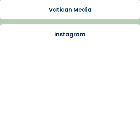
Video
Vatican Media
View on Facebook
·
Share
Instagram
Arquebisbat de Barcelona
1 week ago
La Carmina va patir depressió. Fa gairebé
dos mesos, a l'Estadi Lluís Companys, la
jove va fer arribar el seu testimoni al papa
Lleó XIV.
Recupera l'entrevista comp
Vatican
tican News 👇
News
www.vaticannews.va/es/iglesia/news/2026-
07/carmina-historia-depresion-papa-viaje-
espana-testimoni...
Photo