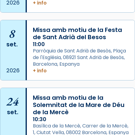
de Barcelona.
2026
+ info
2 weeks ago
Aquest dilluns, 27 de juliol, ha tingut lloc la
missa d’acció de gràcies en agraïment al
8
Missa amb motiu de la Festa
comitè organitzador de la visita apostòlica
de Sant Adrià del Besos
del Sant Pare Lleó XIV a Barcelona, i als
set.
11:00
col·laboradors, a la Catedral de Barcelona.
Parròquia de Sant Adrià de Besòs, Plaça
L’arquebisbe de Barcelona, el cardenal Joan
de l'Església, 08921 Sant Adrià de Besòs,
Josep Omella, ha presidit la missa i l’ha
Barcelona, Espanya
2026
+ info
concelebrat el bisbe auxiliar de Barcelona,
Mons. David Abadías.
📸 Dr. G. Simón
24
Missa amb motiu de la
Photo
Solemnitat de la Mare de Déu
View on Facebook
·
Share
set.
de la Mercè
10:30
Arquebisbat de Barcelona
Basílica de la Mercè, Carrer de la Mercè,
2 weeks ago
1, Ciutat Vella, 08002 Barcelona, Espanya