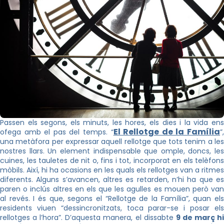
Passen els segons, els minuts, les hores, els dies i la vida ens
El Rellotge de la Família
ofega amb el pas del temps. “
”
una metàfora per expressar aquell rellotge que tots tenim a les
nostres llars. Un element indispensable que omple, doncs, les
cuines, les tauletes de nit o, fins i tot, incorporat en els telèfons
mòbils. Així, hi ha ocasions en les quals els rellotges van a ritmes
diferents. Alguns s’avancen, altres es retarden, n’hi ha que es
paren o inclús altres en els que les agulles es mouen però van
al revés. I és que, segons el “Rellotge de la Família”, quan els
residents viuen “dessincronitzats, toca parar-se i posar els
rellotges a l’hora”. D’aquesta manera, el dissabte
9 de març h