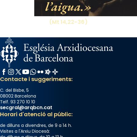
l’aigua.
processó (recuperada el 1972) al voltant
del temple amb les relíquies de les santes.
Des de 1985 hi participa també un grup de
(Mt 14,22-36)
diablesses amb música i ball propis. Festa
gran a Mataró.
«Si vols saber què és calor, ves per les
Santes a Mataró»🥵.
Photo
Facebook
Instagram
X / Twitter
YouTube
WhatsApp
Flickr
Radio Estel
Catalunya Cristiana
View on Facebook
·
Share
Contacte i suggeriments:
C. del Bisbe, 5
08002 Barcelona
Telf. 93 270 10 10
secgral@arqbcn.cat
Horari d'atenció al públic:
de dilluns a divendres, de 9 a 14 h.
Visites a l'Arxiu Diocesà:
de dilluns a dijous, de 10 a 13 h.