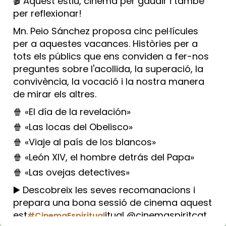
🎬 Aquest estiu, cinema per gaudir i també
per reflexionar!
Mn. Peio Sánchez proposa cinc pel·lícules
per a aquestes vacances. Històries per a
tots els públics que ens conviden a fer-nos
preguntes sobre l'acollida, la superació, la
convivència, la vocació i la nostra manera
de mirar els altres.
🍿 «El día de la revelación»
🍿 «Las locas del Obelisco»
🍿 «Viaje al país de los blancos»
🍿 «León XIV, el hombre detrás del Papa»
🍿 «Las ovejas detectives»
▶️ Descobreix les seves recomanacions i
prepara una bona sessió de cinema aquest
est
itual @cinemaspiritcat
#CinemaEspiritual