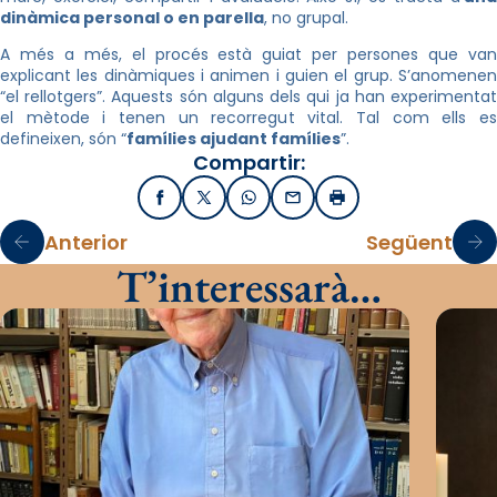
dinàmica personal o en parella
, no grupal.
A més a més, el procés està guiat per persones que van
explicant les dinàmiques i animen i guien el grup. S’anomenen
“el rellotgers”. Aquests són alguns dels qui ja han experimentat
el mètode i tenen un recorregut vital. Tal com ells es
defineixen, són “
famílies ajudant famílies
”.
Compartir:
Facebook
X / Twitter
WhatsApp
Email
Imprimir
Anterior
Següent
T’interessarà…