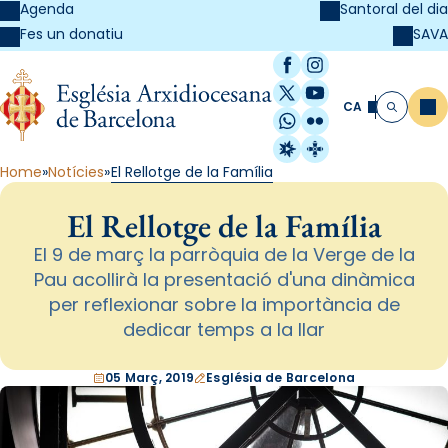
Agenda
Santoral del dia
SAVA
Fes un donatiu
Facebook
Instagram
X / Twitter
YouTube
CA
Me
Cerca
WhatsApp
Flickr
Radio Estel
Catalunya Cristi
Home
Notícies
El Rellotge de la Família
El Rellotge de la Família
El 9 de març la parròquia de la Verge de la
Pau acollirà la presentació d'una dinàmica
per reflexionar sobre la importància de
dedicar temps a la llar
05 Març, 2019
Església de Barcelona