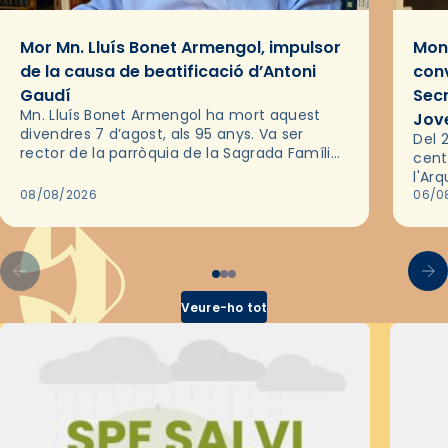
Mor Mn. Lluís Bonet Armengol, impulsor
Mons
de la causa de beatificació d’Antoni
conv
Gaudí
Sec
Mn. Lluís Bonet Armengol ha mort aquest
Jov
divendres 7 d’agost, als 95 anys. Va ser
Del 2
rector de la parròquia de la Sagrada Família
cent
de Barcelona durant 25 anys, entre 1993 i
l'Ar
2018,…
08/08/2026
les 
06/0
pel 
Veure-ho tot