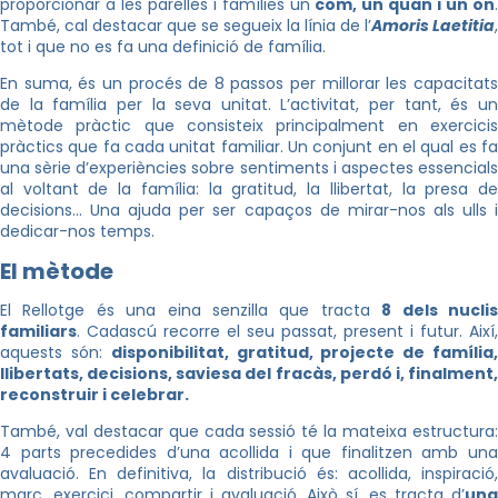
proporcionar a les parelles i famílies un
com, un quan i un on
També, cal destacar que se segueix la línia de l’
Amoris Laetitia
,
tot i que no es fa una definició de família.
En suma, és un procés de 8 passos per millorar les capacitats
de la família per la seva unitat. L’activitat, per tant, és un
mètode pràctic que consisteix principalment en exercicis
pràctics que fa cada unitat familiar. Un conjunt en el qual es fa
una sèrie d’experiències sobre sentiments i aspectes essencials
al voltant de la família: la gratitud, la llibertat, la presa de
decisions… Una ajuda per ser capaços de mirar-nos als ulls i
dedicar-nos temps.
El mètode
El Rellotge és una eina senzilla que tracta
8 dels nucli
familiars
. Cadascú recorre el seu passat, present i futur. Així,
aquests són:
disponibilitat, gratitud, projecte de família
llibertats, decisions, saviesa del fracàs, perdó i, finalment,
reconstruir i celebrar.
També, val destacar que cada sessió té la mateixa estructura:
4 parts precedides d’una acollida i que finalitzen amb una
avaluació. En definitiva, la distribució és: acollida, inspiració,
marc, exercici, compartir i avaluació. Això sí, es tracta d’
una