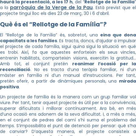
haurà la presentació, a les 17 h
, del “
Rellotge de la Família
parròquia de la Verge de la Pau
a la
. Està previst que e
projecte tingui lloc els dies 23 de març, 30 i 6 d’abril.
Què és el “Rellotge de la Família”?
El “Rellotge de la Família” és, sobretot, una
eina que don
capacitats a les famílies
. Es tracta, doncs, d’ajudar a impulsa
el projecte de cada família, sigui quina sigui la situació en què
es trobi. Així, fa que aquestes enforteixin els seus vincles,
entrenin habilitats, comparteixin visions, exercitin la gratitud…
Amb tot, el conjunt pretén
reanimar l’ocasió per la
reconciliació
. No es tracta d’una teràpia familiar, ni d’un
màster en família ni d’un manual d’instruccions. Per tant,
pretén oferir, a partir de dinàmiques personals, una
mirada
positiva
.
Un projecte de família és la manera com un grup familiar vol
viure. Per tant, tenir aquest projecte és útil per a la convivència,
superar dificultats i millorar contínuament. Ara bé, en més
d’una ocasió ens adonem de la seva dificultat. I, a més a més,
en el conjunt de pedres del camí s’hi suma el problema del
temps. S’impossibilita el punt de detenció per pensar: què s’ha
de canviar? D’aquesta manera, el projecte consisteix a