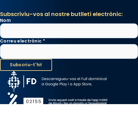
Subscriviu-vos al nostre butlletí electrònic:
Nom
Correu electrònic
*
Avís Legal
Protecció de Dades
Política de Cookies
Canal de denúncia
Copyright 2026 ©ARQUEBISBAT DE BARCELONA, tots els drets