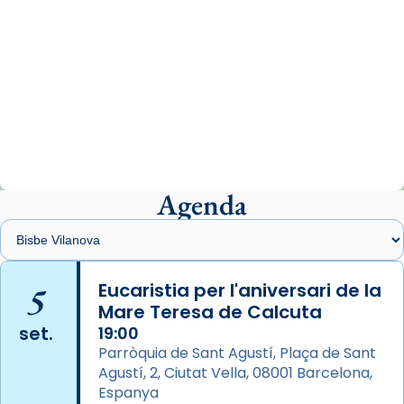
View on Facebook
·
Share
Arquebisbat de Barcelona
2 weeks ago
«Avui les santes Juliana i Semproniana ens
ajuden a alçar la mirada»
Mons. Sergi Gordo, bisbe de Tortosa, ha
presidit aquest 27 de juliol la missa de Les
Agenda
Santes de Mataró.
🔗
tinyurl.com/cvu5jmbk
📸 J. Merino
5
Eucaristia per l'aniversari de la
Mare Teresa de Calcuta
Photo
set.
19:00
View on Facebook
·
Share
Parròquia de Sant Agustí, Plaça de Sant
Agustí, 2, Ciutat Vella, 08001 Barcelona,
Arquebisbat de Barcelona
is at Catedral
Espanya