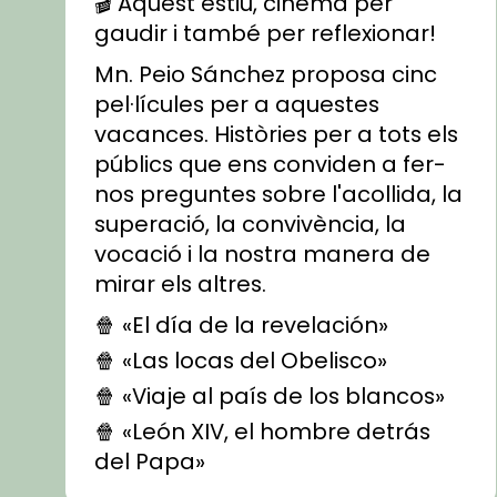
🎬 Aquest estiu, cinema per
gaudir i també per reflexionar!
Mn. Peio Sánchez proposa cinc
pel·lícules per a aquestes
vacances. Històries per a tots els
públics que ens conviden a fer-
nos preguntes sobre l'acollida, la
superació, la convivència, la
vocació i la nostra manera de
mirar els altres.
🍿 «El día de la revelación»
🍿 «Las locas del Obelisco»
🍿 «Viaje al país de los blancos»
🍿 «León XIV, el hombre detrás
del Papa»