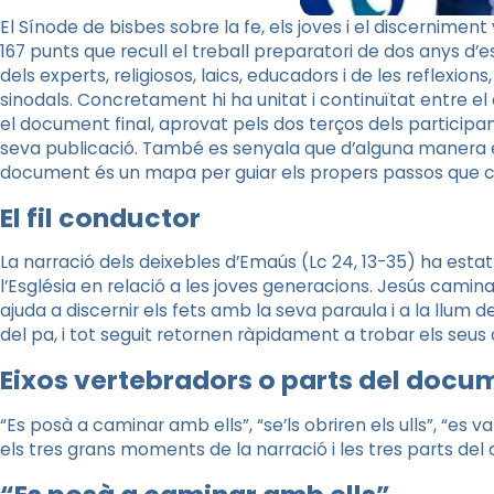
El Sínode de bisbes sobre la fe, els joves i el discernime
167 punts que recull el treball preparatori de dos anys d’e
dels experts, religiosos, laics, educadors i de les reflexio
sinodals. Concretament hi ha unitat i continuïtat entre el
el document final, aprovat pels dos terços dels participan
seva publicació. També es senyala que d’alguna manera e
document és un mapa per guiar els propers passos que ca
El fil conductor
La narració dels deixebles d’Emaús (Lc 24, 13-35) ha estat
l’Església en relació a les joves generacions. Jesús camina
ajuda a discernir els fets amb la seva paraula i a la llum d
del pa, i tot seguit retornen ràpidament a trobar els seu
Eixos vertebradors o parts del docu
“Es posà a caminar amb ells”, “se’ls obriren els ulls”, “es v
els tres grans moments de la narració i les tres parts de