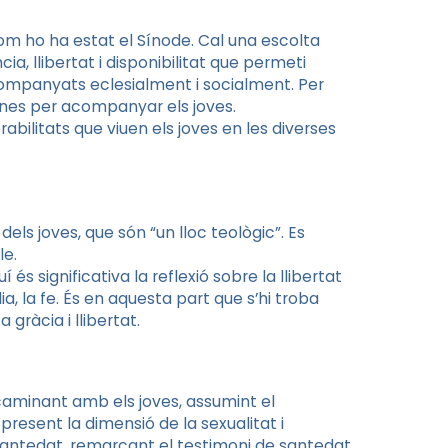
com ho ha estat el Sínode. Cal una escolta
a, llibertat i disponibilitat que permeti
companyats eclesialment i socialment. Per
dones per acompanyar els joves.
abilitats que viuen els joves en les diverses
dels joves, que són “un lloc teològic”. Es
le.
 és significativa la reflexió sobre la llibertat
lia, la fe. És en aquesta part que s’hi troba
gràcia i llibertat.
a caminant amb els joves, assumint el
 present la dimensió de la sexualitat i
 santedat, remarcant el testimoni de santedat