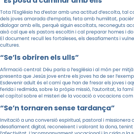
“Es posà a caminar amb ells”
Tota l’Església ha d’estar amb una actitud d’escolta, tal 
dels joves amarada d’empatia, feta amb humilitat, paciènci
dialogar amb ells, perquè siguin escoltats, reconeguts a
això cal que els pastors escoltin i cal preparar homes i 
El document recull les fortaleses, els desafiaments i vulner
cultures.
“Se’ls obriren els ulls”
Afirmació central: Déu parla a l’església i al món per mitjà 
presenta que Jesús jove entre els joves ha de ser l’exemp
Esdevenir adult és el camí que han de fresar els joves i aquí
ferida i redimida, sobre la pròpia missió, l’autoritat, la famí
el capítol sobre el misteri de la vocació o vocacions com a 
“Se’n tornaren sense tardança”
Invitació a una conversió espiritual, pastoral i missioner
desafiament digital, reconeixent i valorant la dona, tenint
l’afectivitat. L’acompanyament vocacional i la crida a la