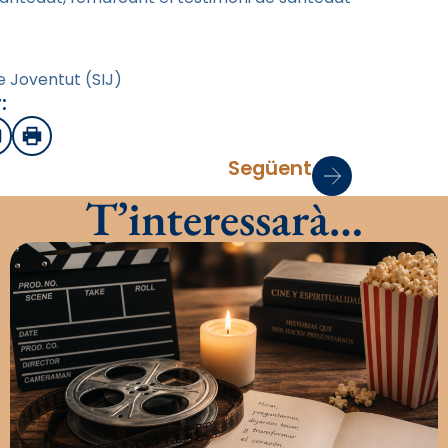
e Joventut (SIJ)
:
sApp
mail
Imprimir
Següent
T’interessarà…