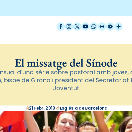
Facebook
Instagram
X / Twitter
YouTube
WhatsApp
Flickr
Radio Est
Catal
El missatge del Sínode
nsual d’una sèrie sobre pastoral amb joves,
 bisbe de Girona i president del Secretariat
Joventut
21 Febr, 2019
Església de Barcelona