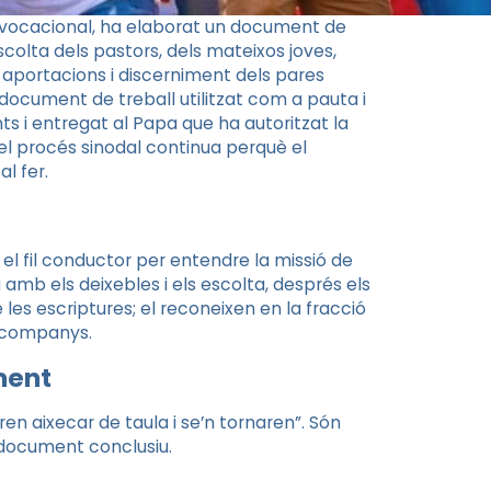
nt vocacional, ha elaborat un document de
scolta dels pastors, dels mateixos joves,
ns, aportacions i discerniment dels pares
 document de treball utilitzat com a pauta i
ts i entregat al Papa que ha autoritzat la
l procés sinodal continua perquè el
l fer.
 el fil conductor per entendre la missió de
 amb els deixebles i els escolta, després els
e les escriptures; el reconeixen en la fracció
s companys.
ment
aren aixecar de taula i se’n tornaren”. Són
l document conclusiu.