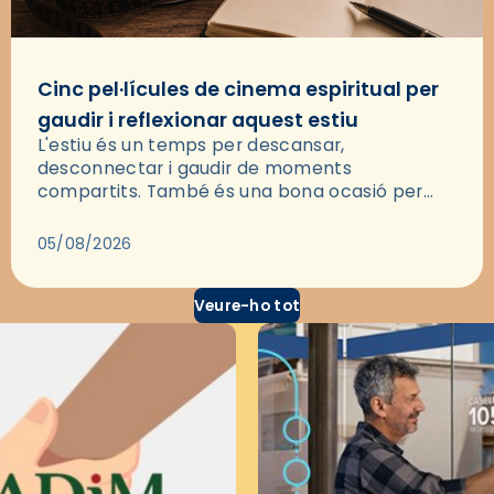
Cinc pel·lícules de cinema espiritual per
gaudir i reflexionar aquest estiu
L'estiu és un temps per descansar,
desconnectar i gaudir de moments
compartits. També és una bona ocasió per
deixar-se portar per una bona història i, a
través del cinema, reflexionar sobre les…
05/08/2026
Veure-ho tot