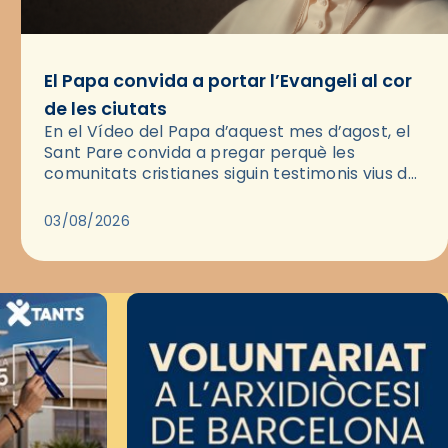
El Papa convida a portar l’Evangeli al cor
de les ciutats
En el Vídeo del Papa d’aquest mes d’agost, el
Sant Pare convida a pregar perquè les
comunitats cristianes siguin testimonis vius de
l’Evangeli enmig de les ciutats. A través d’una
pregària, el…
03/08/2026