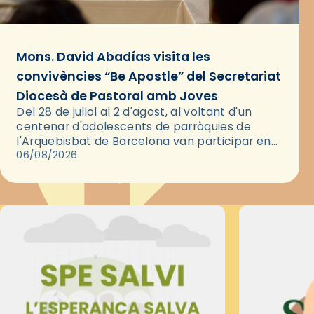
Mons. David Abadías visita les
convivències “Be Apostle” del Secretariat
Diocesà de Pastoral amb Joves
Del 28 de juliol al 2 d'agost, al voltant d'un
centenar d'adolescents de parròquies de
l'Arquebisbat de Barcelona van participar en
les convivències Be Apostle, organitzades pel
06/08/2026
Secretariat Diocesà de Pastoral amb…