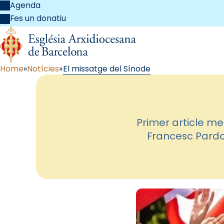
Agenda
Fes un donatiu
Home
Notícies
El missatge del Sínode
Primer article me
Francesc Pardo,