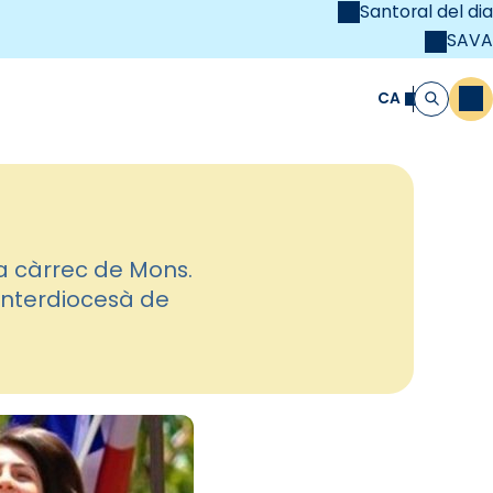
Santoral del dia
SAVA
el
unya Cristiana
CA
M
Cerca
 a càrrec de Mons.
 Interdiocesà de