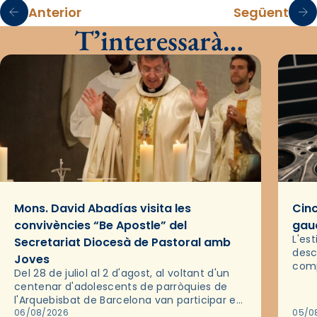
Anterior
Següent
T’interessarà…
Mons. David Abadías visita les
Cinc
convivències “Be Apostle” del
gaud
L'es
Secretariat Diocesà de Pastoral amb
desc
Joves
comp
Del 28 de juliol al 2 d'agost, al voltant d'un
deix
centenar d'adolescents de parròquies de
trav
l'Arquebisbat de Barcelona van participar en
les convivències Be Apostle, organitzades
06/08/2026
05/0