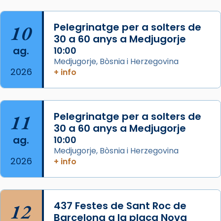
Josep Omella, ha presidit la missa i l’ha
concelebrat el bisbe auxiliar de Barcelona,
10
Pelegrinatge per a solters de
Mons. David Abadías.
30 a 60 anys a Medjugorje
📸 Dr. G. Simón
ag.
10:00
Medjugorje, Bòsnia i Herzegovina
Photo
2026
+ info
View on Facebook
·
Share
Arquebisbat de Barcelona
11
Pelegrinatge per a solters de
2 weeks ago
30 a 60 anys a Medjugorje
Memòria de les santes Juliana i
ag.
10:00
Semproniana, verges i màrtirs.
Medjugorje, Bòsnia i Herzegovina
2026
+ info
Acompanyant la història de sant Cugat, a
partir de l’Edat Mitjana sorgeix la tradició
que les santes Juliana (“relatiu a Júlia”) i
Semproniana (“relatiu a Semprònia =
12
437 Festes de Sant Roc de
eterna”) són deixebles seves. I l’any 1667, el
Barcelona a la plaça Nova