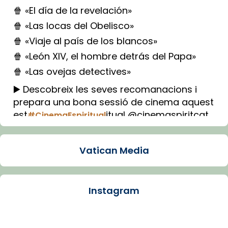
🍿 «El día de la revelación»
🍿 «Las locas del Obelisco»
🍿 «Viaje al país de los blancos»
🍿 «León XIV, el hombre detrás del Papa»
🍿 «Las ovejas detectives»
▶️ Descobreix les seves recomanacions i
prepara una bona sessió de cinema aquest
est
itual @cinemaspiritcat
#CinemaEspiritual
Imatge: Generada amb IA (OpenAI)
Video
Vatican Media
View on Facebook
·
Share
Instagram
Arquebisbat de Barcelona
1 week ago
La Carmina va patir depressió. Fa gairebé