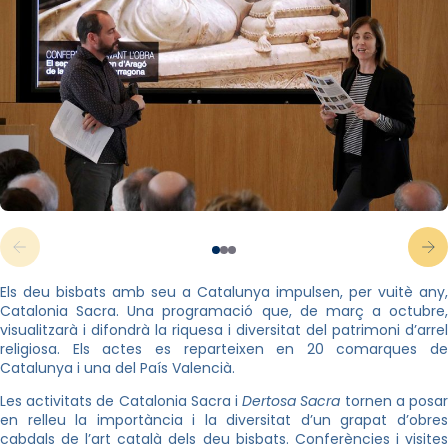
Els deu bisbats amb seu a Catalunya impulsen, per vuitè any,
Catalonia Sacra. Una programació que, de març a octubre,
visualitzarà i difondrà la riquesa i diversitat del patrimoni d’arrel
religiosa. Els actes es reparteixen en 20 comarques de
Catalunya i una del País Valencià.
Les activitats de Catalonia Sacra i
Dertosa Sacra
tornen a posa
en relleu la importància i la diversitat d’un grapat d’obres
cabdals de l’art català dels deu bisbats. Conferències i visites