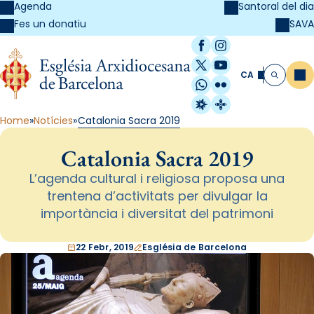
Agenda
Santoral del dia
SAVA
Fes un donatiu
Facebook
Instagram
X / Twitter
YouTube
CA
Me
Cerca
WhatsApp
Flickr
Radio Estel
Catalunya Cristi
Home
Notícies
Catalonia Sacra 2019
Catalonia Sacra 2019
L’agenda cultural i religiosa proposa una
trentena d’activitats per divulgar la
importància i diversitat del patrimoni
22 Febr, 2019
Església de Barcelona