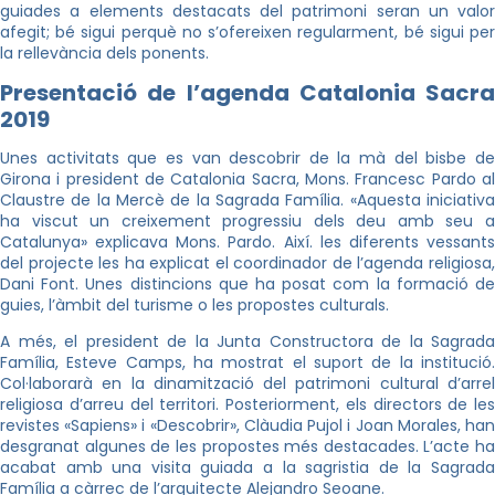
guiades a elements destacats del patrimoni seran un valor
afegit; bé sigui perquè no s’ofereixen regularment, bé sigui per
la rellevància dels ponents.
Presentació de l’agenda Catalonia Sacra
2019
Unes activitats que es van descobrir de la mà del bisbe de
Girona i president de Catalonia Sacra, Mons. Francesc Pardo al
Claustre de la Mercè de la Sagrada Família. «Aquesta iniciativa
ha viscut un creixement progressiu dels deu amb seu a
Catalunya» explicava Mons. Pardo. Així. les diferents vessants
del projecte les ha explicat el coordinador de l’agenda religiosa,
Dani Font. Unes distincions que ha posat com la formació de
guies, l’àmbit del turisme o les propostes culturals.
A més, el president de la Junta Constructora de la Sagrada
Família, Esteve Camps, ha mostrat el suport de la institució.
Col·laborarà en la dinamització del patrimoni cultural d’arrel
religiosa d’arreu del territori. Posteriorment, els directors de les
revistes «Sapiens» i «Descobrir», Clàudia Pujol i Joan Morales, han
desgranat algunes de les propostes més destacades. L’acte ha
acabat amb una visita guiada a la sagristia de la Sagrada
Família a càrrec de l’arquitecte Alejandro Seoane.