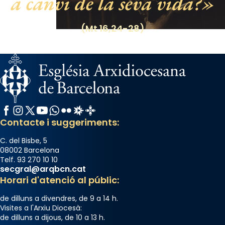
a canvi de la seva vida?
Photo
View on Facebook
·
Share
(Mt 16,24-28)
Facebook
Instagram
X / Twitter
YouTube
WhatsApp
Flickr
Radio Estel
Catalunya Cristiana
Contacte i suggeriments:
C. del Bisbe, 5
08002 Barcelona
Telf. 93 270 10 10
secgral@arqbcn.cat
Horari d'atenció al públic:
de dilluns a divendres, de 9 a 14 h.
Visites a l'Arxiu Diocesà:
de dilluns a dijous, de 10 a 13 h.