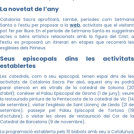
La novetat de l’any
Catalonia Sacra aprofitarà, també, períodes com Setmana
web
Santa o l’estiu per proposar a la
, activitats que el visitan
pot fer per lliure. En el període de Setmana Santa es suggeriran
actes o béns artístics relacionats amb la figura del Crist; a
l’estiu es proposarà un itinerari en etapes que recorrerà les
esglésies dels Pirineus.
Seus episcopals dins les activitats
establertes
Les catedrals, com a seu episcopal, tenen espai dins de les
activitats de Catalonia Sacra. Per això, aquest any es podrà
parar atenció en els vitralls de la catedral de Solsona (20
d’abril); conèixer el Palau Episcopal de Girona (1 de juny); veure
la restaurada pintura de la Pentecosta de la catedral de Vic (14
de setembre); visitar l’església de Sant Llorenç de Lleida (21 de
setembre); passejar pel Palau Episcopal de Tortosa (19
d’octubre); o visitar les obres de restauració del Cor de la
Catedral de Barcelona (9 de novembre).
La programació establerta pels 10 bisbats amb seu a Catalunya;