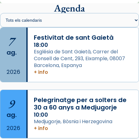
presidit aquest 27 de juliol la missa de Les
Agenda
Santes de Mataró.
🔗
tinyurl.com/cvu5jmbk
📸 J. Merino
7
Festivitat de sant Gaietà
18:00
Photo
ag.
Església de Sant Gaietà, Carrer del
View on Facebook
·
Share
Consell de Cent, 293, Eixample, 08007
Barcelona, Espanya
2026
Arquebisbat de Barcelona
+ info
is at Catedral
de Barcelona.
2 weeks ago
Aquest dilluns, 27 de juliol, ha tingut lloc la
9
Pelegrinatge per a solters de
missa d’acció de gràcies en agraïment al
30 a 60 anys a Medjugorje
comitè organitzador de la visita apostòlica
ag.
10:00
del Sant Pare Lleó XIV a Barcelona, i als
Medjugorje, Bòsnia i Herzegovina
col·laboradors, a la Catedral de Barcelona.
2026
+ info
L’arquebisbe de Barcelona, el cardenal Joan