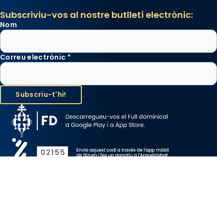
Subscriviu-vos al nostre butlletí electrònic:
Nom
Correu electrònic
*
Avís Legal
Protecció de Dades
Política de Cookies
Canal de denúncia
Copyright 2026 ©ARQUEBISBAT DE BARCELONA, tots els drets
reservats.