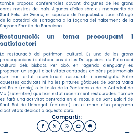
també proposa conferències davant d’algunes de les grans
obres mestres del país. Algunes d’elles són: els manuscrits de
Sant Feliu de Girona, el sepulcre de l’arquebisbe Joan d’Aragó
de la catedral de Tarragona o la façana del naixement de la
Sagrada Família de Barcelona.
Restauració: un tema preocupant i
satisfactori
La restauració del patrimoni cultural. És una de les grans
preocupacions i satisfaccions de les Delegacions de Patrimoni
Cultural dels bisbats. Per això, en l’agenda d’enguany es
proposen un seguit d’activitats centrades en béns patrimonials
que han estat recentment restaurats i investigats. Entre
aquestes activitats hi ha les pintures gòtiques de Santa Maria
del Bruc (maig) o la taula de la Pentecosta de la Catedral de
Vic (setembre) que han estat recentment restaurades. També
es farà una activitat centrada en el retaule de Sant Baldiri de
Sant Boi de Llobregat (octubre) en el marc d’un programa
d’activitats dedicat a aquesta obra.
Compartir:
Facebook
X / Twitter
WhatsApp
Email
Imprimir