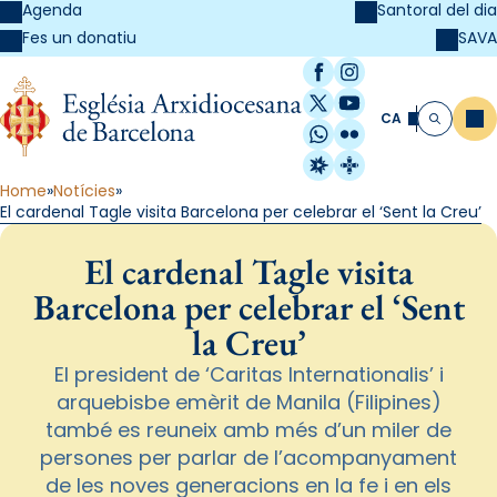
Agenda
Santoral del dia
SAVA
Fes un donatiu
Facebook
Instagram
X / Twitter
YouTube
CA
Me
Cerca
WhatsApp
Flickr
Radio Estel
Catalunya Cristi
Home
Notícies
El cardenal Tagle visita Barcelona per celebrar el ‘Sent la Creu’
El cardenal Tagle visita
Barcelona per celebrar el ‘Sent
la Creu’
El president de ‘Caritas Internationalis’ i
arquebisbe emèrit de Manila (Filipines)
també es reuneix amb més d’un miler de
persones per parlar de l’acompanyament
de les noves generacions en la fe i en els