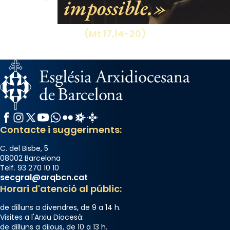
impossible.
(Mt 17,14-20)
Facebook
Instagram
X / Twitter
YouTube
WhatsApp
Flickr
Radio Estel
Catalunya Cristiana
Contacte i suggeriments:
C. del Bisbe, 5
08002 Barcelona
Telf. 93 270 10 10
secgral@arqbcn.cat
Horari d'atenció al públic:
de dilluns a divendres, de 9 a 14 h.
Visites a l'Arxiu Diocesà:
de dilluns a dijous, de 10 a 13 h.