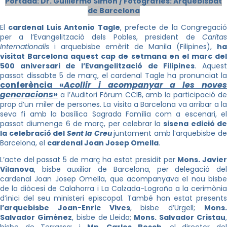
Portada: Dr. Guillermo Simón / Fotografies: Arquebisbat
de Barcelona
El
cardenal Luis Antonio Tagle
, prefecte de la Congregació
per a l’Evangelització dels Pobles, president de
Caritas
Internationalis
i arquebisbe emèrit de Manila (Filipines),
ha
visitat Barcelona aquest cap de setmana en el marc del
500 aniversari de l’Evangelització de Filipines
. Aques
passat dissabte 5 de març, el cardenal Tagle ha pronunciat la
conferència «
Acollir i acompanyar a les nove
generacions»
a l’Auditori Fòrum CCIB, amb la participació de
prop d’un miler de persones. La visita a Barcelona va arribar a la
seva fi amb la basílica Sagrada Família com a escenari, el
passat diumenge 6 de març, per celebrar la
sisena edició d
la celebració del
Sent la Creu
juntament amb l’arquebisbe d
Barcelona, el
cardenal Joan Josep Omella
.
L’acte del passat 5 de març ha estat presidit per
Mons. Javie
Vilanova
, bisbe auxiliar de Barcelona, per delegació del
cardenal Joan Josep Omella, que acompanyava el nou bisbe
de la diòcesi de Calahorra i La Calzada-Logroño a la cerimònia
d’inici del seu ministeri episcopal. També han estat presents
l’arquebisbe Joan-Enric Vives
, bisbe d’Urgell;
Mons
Salvador Giménez
, bisbe de Lleida;
Mons. Salvador Cristau