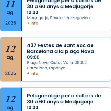
11
Pelegrinatge per a solters de
concelebrat el bisbe auxiliar de Barcelona,
30 a 60 anys a Medjugorje
Mons. David Abadías.
ag.
10:00
📸 Dr. G. Simón
Medjugorje, Bòsnia i Herzegovina
2026
+ info
Photo
View on Facebook
·
Share
12
437 Festes de Sant Roc de
Arquebisbat de Barcelona
2 weeks ago
Barcelona a la plaça Nova
ag.
09:00
Memòria de les santes Juliana i
Plaça Nova, Ciutat Vella, 08002
Semproniana, verges i màrtirs.
Barcelona, Espanya
2026
Acompanyant la història de sant Cugat, a
+ info
partir de l’Edat Mitjana sorgeix la tradició
que les santes Juliana (“relatiu a Júlia”) i
Semproniana (“relatiu a Semprònia =
12
Pelegrinatge per a solters de
eterna”) són deixebles seves. I l’any 1667, el
30 a 60 anys a Medjugorje
frare Joan Gaspar Roig, afirma en una obra
ag.
10:00
que les santes són filles de l’antiga Iluro.