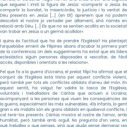
que segueixi i imiti la figura de Jesús: «compartir a Jesús és
compartir la bondat, la misericòrdia, la justícia i la veritat de
Déu presents en Jesús […] (en Ell) aprenem que no podem
descobrir el nostre jo vertader per aïllament, sinó només en
relació amb Déu. […] Els que no se sentien acollits en la societat
van trobar en Jesús a un germà acollidor».
I quina és l’actitud que ha de prendre l’Església? Ha plantejat
l’arquebisbe emèrit de Filipines abans d’acabar la primera part
de la conferència. Un dels suggeriments ha estat que els líders
eclesiàstics siguin persones disposades a «escoltar, de fàcil
accés, disponibles i orientats a les relacions».
Pel que fa a la guerra d’Ucraïna, el prelat filipí ha afirmat que el
conjunt de l’Església està trista per aquest conflicte violent,
però també per tots els conflictes oblidats d’arreu del món. En
aquest sentit, ha volgut fer valdre la tasca de l’Església,
voluntaris i treballadors de Càritas que actuen a Ucraïna,
acompanyant a les persones que viuen les conseqüències de
la guerra, especialment les més vulnerables. «Els infants, la gent
gran o els malalts són els grans oblidats en qualsevol conflicte, i
cal tenir-los presents. Càritas mostra el rostre de l’amor, amb
humilitat, però també amb orgull. No pregunta d’on vens, en
què treballes o que penses, sinó que ajuda sense demanar res