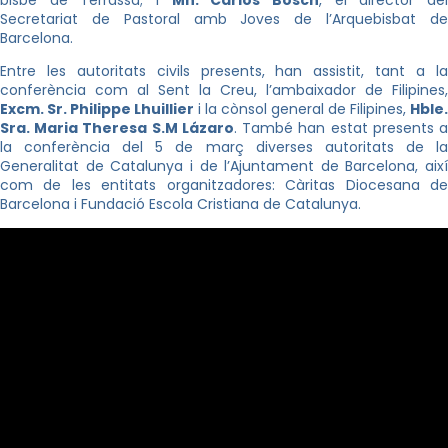
bisbe de Terrassa; i
Mn. Carlos Bosch
, el director de
Secretariat de Pastoral amb Joves de l’Arquebisbat de
Barcelona.
Entre les autoritats civils presents, han assistit, tant a la
conferència com al Sent la Creu, l’ambaixador de Filipines,
Excm. Sr. Philippe Lhuillier
i la cònsol general de Filipines,
Hble.
Sra. Maria Theresa S.M Lázaro
. També han estat presents 
la conferència del 5 de març diverses autoritats de la
Generalitat de Catalunya i de l’Ajuntament de Barcelona, així
com de les entitats organitzadores: Càritas Diocesana de
Barcelona i Fundació Escola Cristiana de Catalunya.