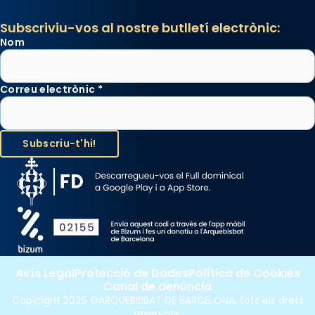
Subscriviu-vos al nostre butlletí electrònic:
Nom
Correu electrònic
*
Avís Legal
Protecció de Dades
Política de Cookies
Canal de denúncia
Copyright 2026 ©ARQUEBISBAT DE BARCELONA, tots els drets
reservats.