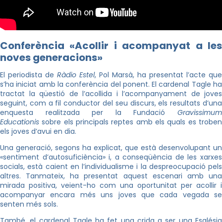
Conferència «Acollir i acompanyat a les
noves generacions»
El periodista de
Ràdio Estel
, Pol Marsà, ha presentat l’acte que
s’ha iniciat amb la conferència del ponent. El cardenal Tagle ha
tractat la qüestió de l’acollida i l’acompanyament de joves
seguint, com a fil conductor del seu discurs, els resultats d’una
enquesta realitzada per la Fundació
Gravissimum
Educationis
sobre els principals reptes amb els quals es troben
els joves d’avui en dia.
Una generació, segons ha explicat, que està desenvolupant un
«sentiment d’autosuficiència» i, a conseqüència de les xarxes
socials, està caient en l’individualisme i la despreocupació pels
altres. Tanmateix, ha presentat aquest escenari amb una
mirada positiva, veient-ho com una oportunitat per acollir i
acompanyar encara més uns joves que cada vegada se
senten més sols.
També, el cardenal Tagle ha fet una crida a ser una Església