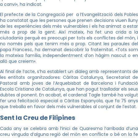
a canvi», ha indicat.
El prefecte de la Congregació per a l’Evangelització dels Pobles
ha constatat que les persones que prenen decisions viuen lluny
de les experiències dels més vulnerables i els ha animat a estar
més a prop de la gent. Així mateix, ha fet una crida a la
ciutadania perquè es preocupi per tots els conflictes del món, i
no només pels que tenim més a prop. Citant les paraules del
papa Francesc, ha demanat descobrir la fraternitat. «Tots som
la mateixa família, independentment d’on hàgim nascut o en
allò que creiem».
Al final de l’acte, s’ha establert un diàleg amb representants de
les entitats organitzadores: Càritas Catalunya, Secretariat de
Pastoral amb joves de l’Arquebisbat de Barcelona i Fundació
Escola Cristiana de Catalunya, que han pogut traslladar els seus
dubtes al ponent. En acabat, el cardenal Tagle també ha volgut
fer una felicitació especial a Càritas Espanyola, que fa 75 anys
que treballa en favor dels més vulnerables al conjunt de l’estat.
Sent la Creu de Filipines
Cada any se celebra amb l’inici de Quaresma l’arribada d’una
creu vinguda d’alguna regió del món en conflicte o bé on la fe