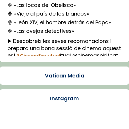
🍿 «Las locas del Obelisco»
🍿 «Viaje al país de los blancos»
🍿 «León XIV, el hombre detrás del Papa»
🍿 «Las ovejas detectives»
▶️ Descobreix les seves recomanacions i
prepara una bona sessió de cinema aquest
est
itual @cinemaspiritcat
#CinemaEspiritual
Imatge: Generada amb IA (OpenAI)
Video
Vatican Media
View on Facebook
·
Share
Instagram
Arquebisbat de Barcelona
1 week ago
La Carmina va patir depressió. Fa gairebé
dos mesos, a l'Estadi Lluís Companys, la