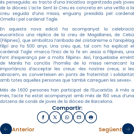
és perseguida; es tracta d’una iniciativa organitzada pels joves
de la diòcesi. L’acte
Sent la Creu
es concreta en una vetlla a l
creu seguida d’una missa, enguany presidida pel cardenal
Omella i pel cardenal Tagle.
En aquesta nova edició ha acompanyat la celebració
eucarística una rèplica de la creu de Magallanes, de Cebú
(Filipines), que simbolitza l’arribada del cristianisme a l’arxipèlag
filipí ara fa 500 anys. Una creu que, tal com ha explicat el
cardenal Tagle «marca l’inici de la fe en Jesús a Filipines, una
font d’esperança per a molts filipins». Així, l’arquebisbe emèrit
de Manila ha conclòs l’homilia de la missa remarcant la
importància d’acceptar les creus: «les nostres creus, si les
abracem, es converteixen en ponts de fraternitat i solidaritat
amb totes aquelles persones que també carreguen les seves».
Més de 1.600 persones han participat de l’Eucaristia. A més a
més, l’acte ha estat acompanyat amb més de 150 veus d’una
dotzena de corals de joves de la diòcesi de Barcelona.
Compartir:
Facebook
X / Twitter
WhatsApp
Email
Imprimir
Anterior
Següent