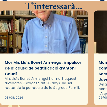
T’interessarà…
Mor Mn. Lluís Bonet Armengol, impulsor
Mons
de la causa de beatificació d’Antoni
conv
Gaudí
Sec
Mn. Lluís Bonet Armengol ha mort aquest
Jov
divendres 7 d’agost, als 95 anys. Va ser
Del 2
rector de la parròquia de la Sagrada Família
cent
de Barcelona durant 25 anys, entre 1993 i
l'Ar
2018,…
08/08/2026
les 
06/0
pel 