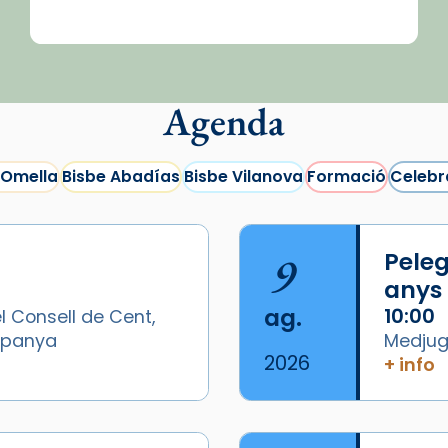
Agenda
 Omella
Bisbe Abadías
Bisbe Vilanova
Formació
Celebr
9
Peleg
anys
ag.
10:00
l Consell de Cent,
Espanya
Medjugo
2026
+ info