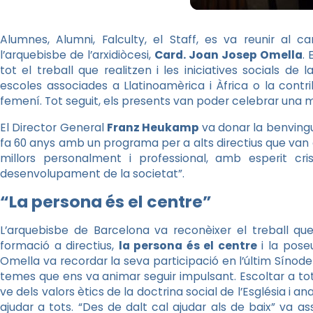
Alumnes,
Alumni
,
Falculty
, el Staff, es va reunir al
l’arquebisbe de l’arxidiòcesi,
Card. Joan Josep Omella
.
tot el treball que realitzen i les iniciatives socials de 
escoles associades a Llatinoamèrica i Àfrica o la contri
femení. Tot seguit, els presents van poder celebrar una 
El Director General
Franz
Heukamp
va donar la benving
fa 60 anys amb un programa per a alts directius que van 
millors personalment i professional, amb esperit cri
desenvolupament de la societat”.
“La persona és el centre”
L’arquebisbe de Barcelona va reconèixer el treball qu
formació a directius,
la persona és el centre
i la pose
Omella va recordar la seva participació en l’últim Sínod
temes que ens va animar seguir impulsant. Escoltar a t
ve dels valors ètics de la doctrina social de l’Església i
ajudar a tots. “Des de dalt cal ajudar als de baix” va as