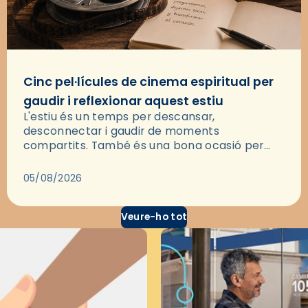
Cinc pel·lícules de cinema espiritual per
gaudir i reflexionar aquest estiu
L'estiu és un temps per descansar,
desconnectar i gaudir de moments
compartits. També és una bona ocasió per
deixar-se portar per una bona història i, a
través del cinema, reflexionar sobre les…
05/08/2026
Veure-ho tot