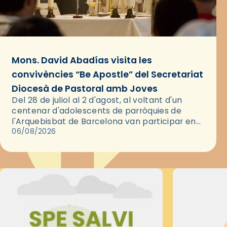
Mons. David Abadías visita les
convivències “Be Apostle” del Secretariat
Diocesà de Pastoral amb Joves
Del 28 de juliol al 2 d'agost, al voltant d'un
centenar d'adolescents de parròquies de
l'Arquebisbat de Barcelona van participar en
les convivències Be Apostle, organitzades pel
06/08/2026
Secretariat Diocesà de Pastoral amb…