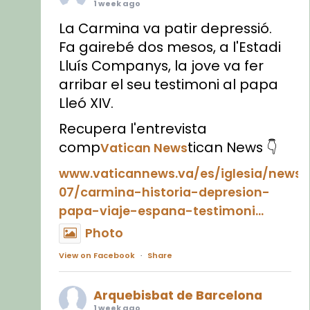
1 week ago
La Carmina va patir depressió.
Fa gairebé dos mesos, a l'Estadi
Lluís Companys, la jove va fer
arribar el seu testimoni al papa
Lleó XIV.
Recupera l'entrevista
comp
tican News 👇
Vatican News
www.vaticannews.va/es/iglesia/news
07/carmina-historia-depresion-
papa-viaje-espana-testimoni...
Photo
View on Facebook
·
Share
Arquebisbat de Barcelona
1 week ago