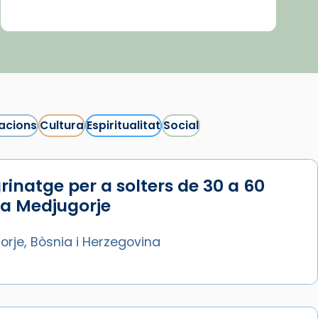
acions
Cultura
Espiritualitat
Social
rinatge per a solters de 30 a 60
 a Medjugorje
rje, Bòsnia i Herzegovina