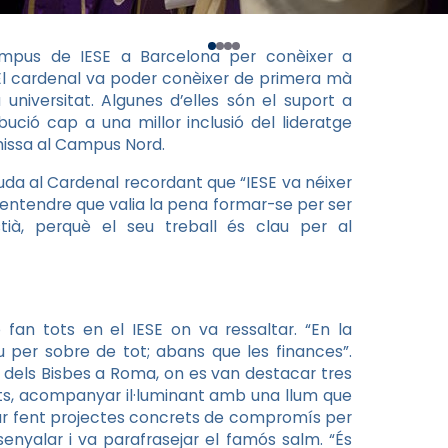
 campus de
IESE
a Barcelona per conèixer a
 El cardenal va poder conèixer de primera mà
la universitat. Algunes d’elles són el suport a
bució cap a una millor inclusió del lideratge
missa al Campus Nord.
uda al Cardenal recordant que “
IESE
va néixer
entendre que valia la pena formar-se per ser
stià, perquè el seu treball és clau per al
e fan tots en el
IESE
on va ressaltar. “En la
u per sobre de tot; abans que les finances”.
e dels Bisbes a Roma, on es van destacar tres
ots, acompanyar il·luminant amb una llum que
 anar fent projectes concrets de compromís per
senyalar i va parafrasejar el famós salm. “És