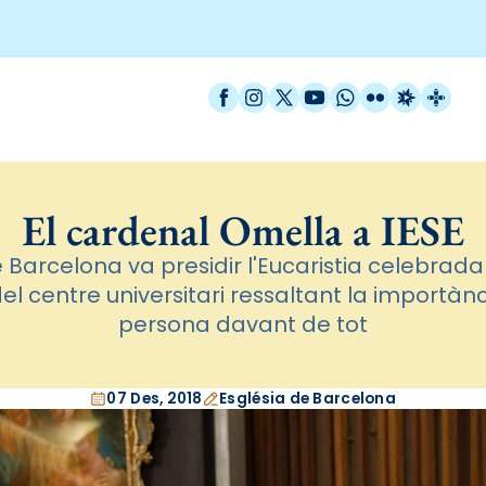
Facebook
Instagram
X / Twitter
YouTube
WhatsApp
Flickr
Radio Est
Catal
El cardenal Omella a IESE
 Barcelona va presidir l'Eucaristia celebrada 
l centre universitari ressaltant la importàn
persona davant de tot
07 Des, 2018
Església de Barcelona