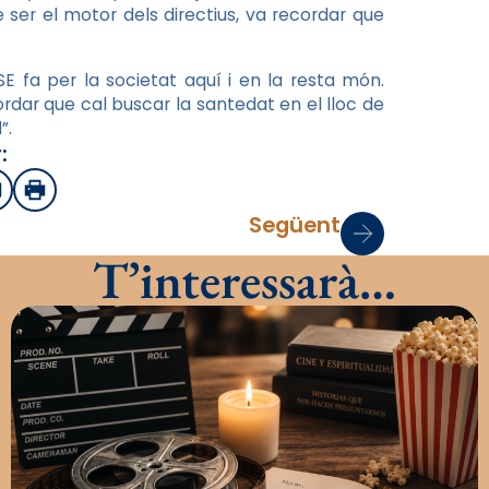
de ser el motor dels directius, va recordar que
SE
fa per la societat aquí i en la resta món.
ordar que cal buscar la santedat en el lloc de
”.
:
sApp
mail
Imprimir
Següent
T’interessarà…