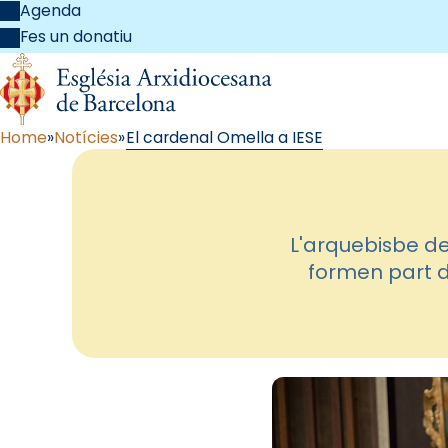
Agenda
Fes un donatiu
Home
Notícies
El cardenal Omella a IESE
L'arquebisbe de
formen part de