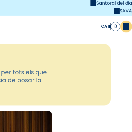
Santoral del dia
SAVA
el
unya Cristiana
CA
M
Cerca
per tots els que
cia de posar la