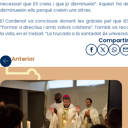
necessari que Ell creixi, i que jo disminueixi”. Aquest ha 
disminueixin ells perquè creixin uns altres.
El Cardenal va concloure donant les gràcies pel que
IE
“Formar a directius i amb valors cristians”. També va rec
la vida, en el treball. “La trucada a la santedat és universal
Compartir
Facebook
X / Twitter
What
E
Anterior