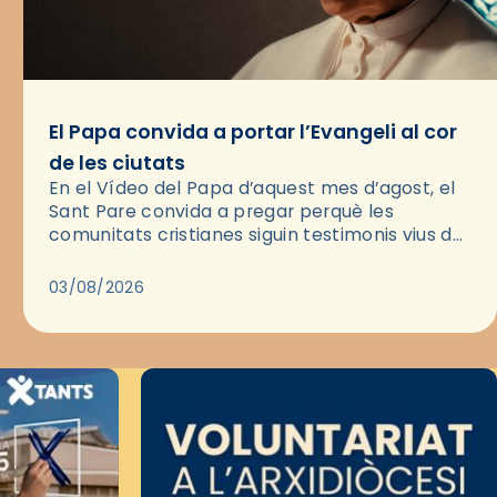
El Papa convida a portar l’Evangeli al cor
de les ciutats
En el Vídeo del Papa d’aquest mes d’agost, el
Sant Pare convida a pregar perquè les
comunitats cristianes siguin testimonis vius de
l’Evangeli enmig de les ciutats. A través d’una
pregària, el…
03/08/2026