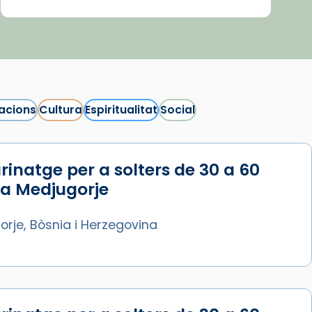
acions
Cultura
Espiritualitat
Social
rinatge per a solters de 30 a 60
 a Medjugorje
rje, Bòsnia i Herzegovina