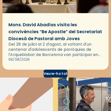
Mons. David Abadías visita les
convivències “Be Apostle” del Secretariat
Diocesà de Pastoral amb Joves
Del 28 de juliol al 2 d'agost, al voltant d'un
centenar d'adolescents de parròquies de
l'Arquebisbat de Barcelona van participar en
les convivències Be Apostle, organitzades pel
06/08/2026
Secretariat Diocesà de Pastoral amb…
Veure-ho tot