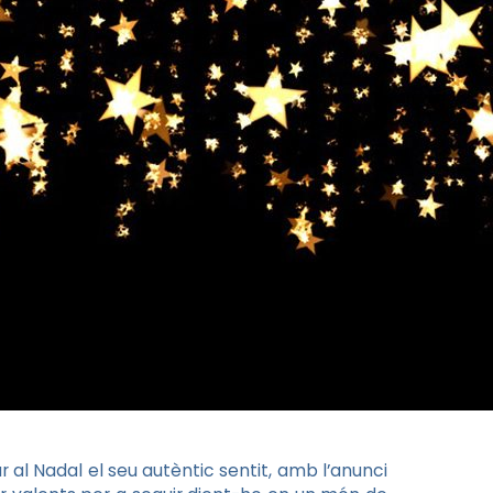
 al Nadal el seu autèntic sentit, amb l’anunci