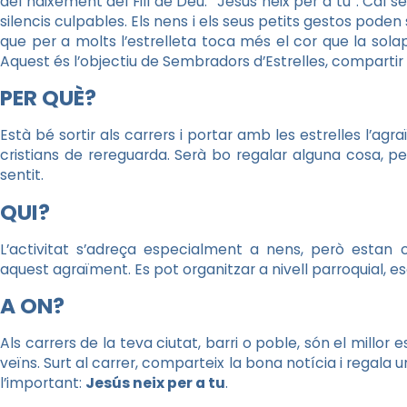
del naixement del Fill de Déu: “Jesús neix per a tu”. Cal 
silencis culpables. Els nens i els seus petits gestos pode
que per a molts l’estrelleta toca més el cor que la sola
Aquest és l’objectiu de Sembradors d’Estrelles, compartir
PER QUÈ?
Està bé sortir als carrers i portar amb les estrelles l’ag
cristians de rereguarda. Serà bo regalar alguna cosa, pe
sentit.
QUI?
L’activitat s’adreça especialment a nens, però estan c
aquest agraïment. Es pot organitzar a nivell parroquial, es
A ON?
Als carrers de la teva ciutat, barri o poble, són el millor
veïns. Surt al carrer, comparteix la bona notícia i regala 
l’important:
Jesús neix per a tu
.