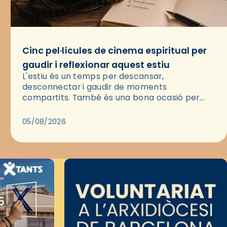
Cinc pel·lícules de cinema espiritual per
gaudir i reflexionar aquest estiu
L'estiu és un temps per descansar,
desconnectar i gaudir de moments
compartits. També és una bona ocasió per
deixar-se portar per una bona història i, a
través del cinema, reflexionar sobre les…
05/08/2026