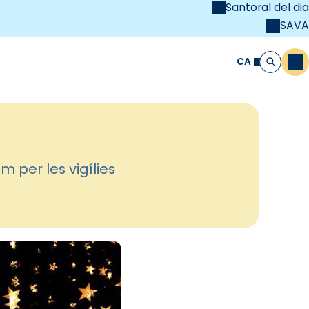
Santoral del dia
SAVA
el
unya Cristiana
CA
M
Cerca
 per les vigílies