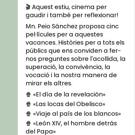
🎬 Aquest estiu, cinema per
gaudir i també per reflexionar!
Mn. Peio Sánchez proposa cinc
pel·lícules per a aquestes
vacances. Històries per a tots els
públics que ens conviden a fer-
nos preguntes sobre l'acollida, la
superació, la convivència, la
vocació i la nostra manera de
mirar els altres.
🍿 «El día de la revelación»
🍿 «Las locas del Obelisco»
🍿 «Viaje al país de los blancos»
🍿 «León XIV, el hombre detrás
del Papa»