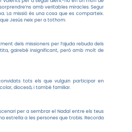
ser valents per a seguir dient-ho en un món de
n sorprendre’ns amb veritables miracles. Segur
pa. La missió és una cosa que es comparteix.
 que Jesús neix per a tothom.
raïment dels missioners per l’ajuda rebuda dels
tita, gairebé insignificant, però amb molt de
onvidats tots els que vulguin participar en
colar, diocesà, i també familiar.
 escenari per a sembrar el Nadal entre els teus
una estrella a les persones que trobis. Recorda