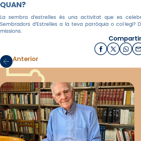
QUAN?
La sembra d’estrelles és una activitat que es celebr
Sembradors d’Estrelles a la teva parròquia o col·legi?
missions.
Compartir
Facebook
X / Twitter
What
E
Anterior