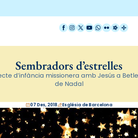
Facebook
Instagram
X / Twitter
YouTube
WhatsApp
Flickr
Radio Est
Catal
Sembradors d’estrelles
jecte d’infància missionera amb Jesús a Betlem
de Nadal
07 Des, 2018
Església de Barcelona