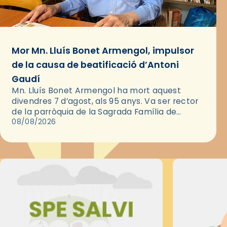
Mor Mn. Lluís Bonet Armengol, impulsor
de la causa de beatificació d’Antoni
Gaudí
Mn. Lluís Bonet Armengol ha mort aquest
divendres 7 d’agost, als 95 anys. Va ser rector
de la parròquia de la Sagrada Família de
Barcelona durant 25 anys, entre 1993 i 2018,…
08/08/2026