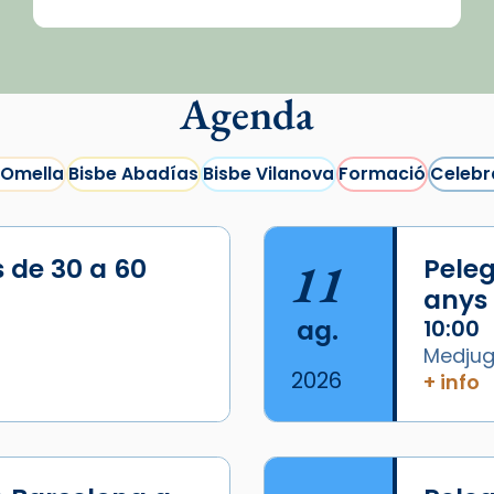
Agenda
 Omella
Bisbe Abadías
Bisbe Vilanova
Formació
Celebr
s de 30 a 60
11
Peleg
anys
ag.
10:00
Medjugo
2026
+ info