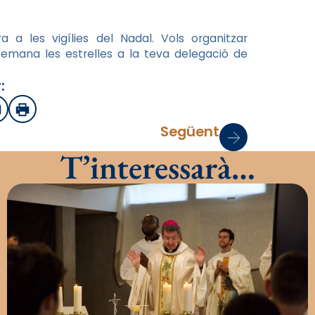
a a les vigílies del Nadal.
Vols organitzar
 Demana les estrelles a la teva delegació de
:
sApp
mail
Imprimir
Següent
T’interessarà…